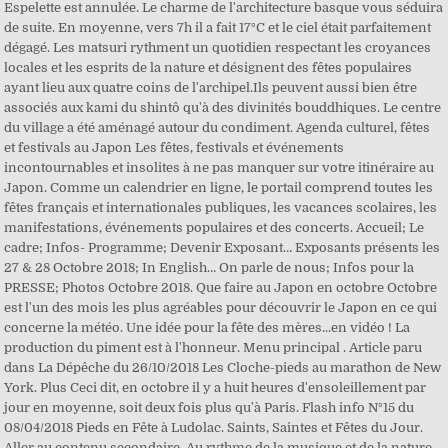
Espelette est annulée. Le charme de l'architecture basque vous séduira
de suite. En moyenne, vers 7h il a fait 17°C et le ciel était parfaitement
dégagé. Les matsuri rythment un quotidien respectant les croyances
locales et les esprits de la nature et désignent des fêtes populaires
ayant lieu aux quatre coins de l'archipel.Ils peuvent aussi bien être
associés aux kami du shintô qu'à des divinités bouddhiques. Le centre
du village a été aménagé autour du condiment. Agenda culturel, fêtes
et festivals au Japon Les fêtes, festivals et événements
incontournables et insolites à ne pas manquer sur votre itinéraire au
Japon. Comme un calendrier en ligne, le portail comprend toutes les
fêtes français et internationales publiques, les vacances scolaires, les
manifestations, événements populaires et des concerts. Accueil; Le
cadre; Infos- Programme; Devenir Exposant… Exposants présents les
27 & 28 Octobre 2018; In English… On parle de nous; Infos pour la
PRESSE; Photos Octobre 2018. Que faire au Japon en octobre Octobre
est l'un des mois les plus agréables pour découvrir le Japon en ce qui
concerne la météo. Une idée pour la fête des mères...en vidéo ! La
production du piment est à l'honneur. Menu principal . Article paru
dans La Dépêche du 26/10/2018 Les Cloche-pieds au marathon de New
York. Plus Ceci dit, en octobre il y a huit heures d'ensoleillement par
jour en moyenne, soit deux fois plus qu'à Paris. Flash info N°15 du
08/04/2018 Pieds en Fête à Ludolac. Saints, Saintes et Fêtes du Jour.
Aller au contenu secondaire. Au rythme de la musique et de la nature.