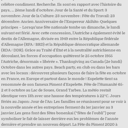
célèbre condiment. Recherche. Ils sont en rapport avec l’histoire du
pays, ... 2ème lundi d’octobre: Jour de la Santé et du Sport: 3
novembre: Jour de la Culture: 23 novembre : Fête du Travail: 23
décembre: Ancien Anniversaire de l’Empereur Akihito: Quelques
principes – Lorsqu’une fête nationale tombe un dimanche, le lundi
suivant est férié. Avec cette concession, l'Autriche a également évité le
destin de l'Allemagne, divisée en 1949 entre la République fédérale
d'Allemagne (RFA / BRD) et la République démocratique allemande
(RDA / DDR). Grâce au Traité d'État et à la neutralité autrichienne en
découlant, les forces d'occupation quittèrent le 25 octobre 1955
l'Autriche, désormais « libérée ». Thanksgiving au Canada (2e lundi)
Octobre dans les autres pays. Beach party, en club ou dans les bars
avec les locaux : découvrez plusieurs façons de faire la fête en octobre
en France, en Europe et partout dans le monde ! Espelette tient sa
renommée de son fameux Piment d'Espelette. Fête de l’Humanité 65-
2 et 3 octobre au Lac de Soues, Grand Tarbes. La météo restait
identique vers 13h avec une hausse des températures à 22°C. Jours
fériés au Japon: Jour de l’An: Les familles se réunissent pour se voir à
la nouvelle année et les entreprises ferment du 1er janvier au 3
janvier.Les gens font des fêtes bonenkai (“fêtes de l’oubli”) pour
symboliser le fait de laisser derrière eux les problèmes de l’année
dernière et prendre un nouveau départ. La Fête du Piment 2020 à