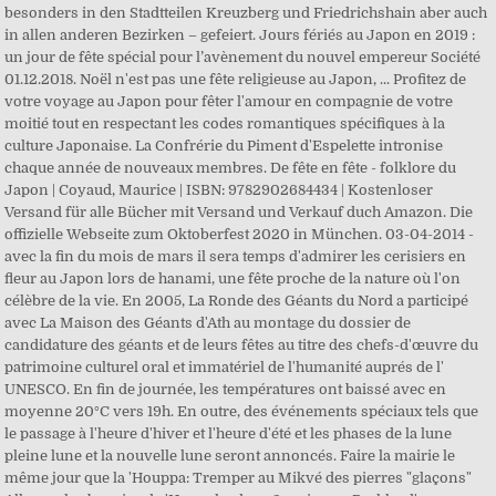
besonders in den Stadtteilen Kreuzberg und Friedrichshain aber auch
in allen anderen Bezirken – gefeiert. Jours fériés au Japon en 2019 :
un jour de fête spécial pour l’avènement du nouvel empereur Société
01.12.2018. Noël n'est pas une fête religieuse au Japon, ... Profitez de
votre voyage au Japon pour fêter l'amour en compagnie de votre
moitié tout en respectant les codes romantiques spécifiques à la
culture Japonaise. La Confrérie du Piment d'Espelette intronise
chaque année de nouveaux membres. De fête en fête - folklore du
Japon | Coyaud, Maurice | ISBN: 9782902684434 | Kostenloser
Versand für alle Bücher mit Versand und Verkauf duch Amazon. Die
offizielle Webseite zum Oktoberfest 2020 in München. 03-04-2014 -
avec la fin du mois de mars il sera temps d'admirer les cerisiers en
fleur au Japon lors de hanami, une fête proche de la nature où l'on
célèbre de la vie. En 2005, La Ronde des Géants du Nord a participé
avec La Maison des Géants d'Ath au montage du dossier de
candidature des géants et de leurs fêtes au titre des chefs-d'œuvre du
patrimoine culturel oral et immatériel de l'humanité auprés de l'
UNESCO. En fin de journée, les températures ont baissé avec en
moyenne 20°C vers 19h. En outre, des événements spéciaux tels que
le passage à l'heure d'hiver et l'heure d'été et les phases de la lune
pleine lune et la nouvelle lune seront annoncés. Faire la mairie le
même jour que la 'Houppa: Tremper au Mikvé des pierres "glaçons"