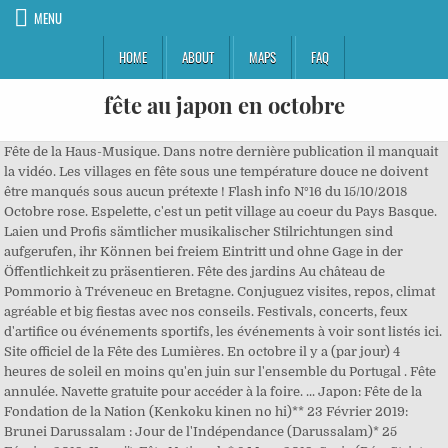
MENU
HOME
ABOUT
MAPS
FAQ
fête au japon en octobre
Fête de la Haus-Musique. Dans notre dernière publication il manquait
la vidéo. Les villages en fête sous une température douce ne doivent
être manqués sous aucun prétexte ! Flash info N°16 du 15/10/2018
Octobre rose. Espelette, c'est un petit village au coeur du Pays Basque.
Laien und Profis sämtlicher musikalischer Stilrichtungen sind
aufgerufen, ihr Können bei freiem Eintritt und ohne Gage in der
Öffentlichkeit zu präsentieren. Fête des jardins Au château de
Pommorio à Tréveneuc en Bretagne. Conjuguez visites, repos, climat
agréable et big fiestas avec nos conseils. Festivals, concerts, feux
d'artifice ou événements sportifs, les événements à voir sont listés ici.
Site officiel de la Fête des Lumières. En octobre il y a (par jour) 4
heures de soleil en moins qu'en juin sur l'ensemble du Portugal . Fête
annulée. Navette gratuite pour accéder à la foire. ... Japon: Fête de la
Fondation de la Nation (Kenkoku kinen no hi)** 23 Février 2019:
Brunei Darussalam : Jour de l'Indépendance (Darussalam)* 25