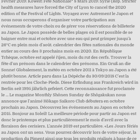
Février 2019: Koweït: Fête Nationale* 8 Mars 2019: Syrie (Rép. Stricter
health measures have forced the City of Lyon to cancel the 2020
edition of the Festival of Lights. Voyagez avec Autrement le Japon et
nous nous occuperons d'organiser votre participation aux
événements de votre choix ou de gérer vos réservations de billeterie
au Japon. Le Japon possède de belles plages où il est possible de se
baigner entre mai et octobre avec une eau qui peut grimper jusqu'à
26°C en plein mois d'août. calendrier des fêtes nationales du monde
entier au cours des 3 prochains mois en 2020. En République
Tchèque, octobre est appelé říjen, mois du rut des cerfs. Trouver la
fête d'un prénom dans le calendrier des prénoms. Ein Gruß an die
Sonne! Globalement, la météo en octobre 2011 à Tokyo au Japon a été
plutôt bonne. Article paru dans La Dépêche du 30/09/2018 C'est la
rentrée pour les Cloche-Pieds. Diese Erfindung aus Frankreich wird in
Berlin seit 1995 jährlich gefeiert. Cette reconnaissance fut proclamée
le … Le magazine Monthly Shônen Sunday de Shôgakukan nous
annonce que l'animé Hôkago Saikoro Club débutera en octobre
prochain au Japon. Découvrez les événements au Japon en octobre
2015. Bonjour au Soleil! La meilleure période pour partir au Japon est
donc le printemps et plus particulièrement le mois d’avril avec la
floraison des cerisiers. L’année 2019 est particulière. «Les Jours fériés
au Japon ont un sens. Vous pourrez découvrir lors de votre séjour, la
production du Piment ainsi que tous les produits réalisés à base de ce