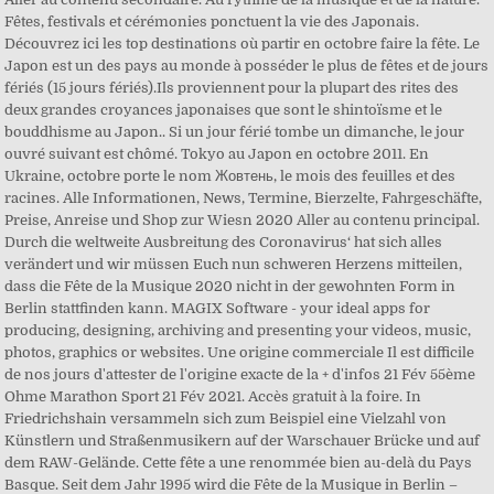
Fêtes, festivals et cérémonies ponctuent la vie des Japonais.
Découvrez ici les top destinations où partir en octobre faire la fête. Le
Japon est un des pays au monde à posséder le plus de fêtes et de jours
fériés (15 jours fériés).Ils proviennent pour la plupart des rites des
deux grandes croyances japonaises que sont le shintoïsme et le
bouddhisme au Japon.. Si un jour férié tombe un dimanche, le jour
ouvré suivant est chômé. Tokyo au Japon en octobre 2011. En
Ukraine, octobre porte le nom Жовтень, le mois des feuilles et des
racines. Alle Informationen, News, Termine, Bierzelte, Fahrgeschäfte,
Preise, Anreise und Shop zur Wiesn 2020 Aller au contenu principal.
Durch die weltweite Ausbreitung des Coronavirus‘ hat sich alles
verändert und wir müssen Euch nun schweren Herzens mitteilen,
dass die Fête de la Musique 2020 nicht in der gewohnten Form in
Berlin stattfinden kann. MAGIX Software - your ideal apps for
producing, designing, archiving and presenting your videos, music,
photos, graphics or websites. Une origine commerciale Il est difficile
de nos jours d'attester de l'origine exacte de la + d'infos 21 Fév 55ème
Ohme Marathon Sport 21 Fév 2021. Accès gratuit à la foire. In
Friedrichshain versammeln sich zum Beispiel eine Vielzahl von
Künstlern und Straßenmusikern auf der Warschauer Brücke und auf
dem RAW-Gelände. Cette fête a une renommée bien au-delà du Pays
Basque. Seit dem Jahr 1995 wird die Fête de la Musique in Berlin –