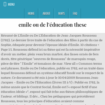
MENU
HOME
ABOUT
MAPS
FAQ
emile ou de l'éducation these
Résumé de L’Émile ou De L’Éducation de Jean-Jacques Rousseau (1762). Le dernier livre traite de l’éducation des filles à partir du cas de Sophie, éduquée pour devenir l’épouse idéale d’Émile. 10 citations < Page 1/1. Rousseau défend ici sa thèse qui est la nécessité impérative d'avoir un métier. plein veau brun marbré, dos lisses ornés de fers dorés, titre générique "oeuvres de Rousseau" de maroquin rouge, pièce de titre " l'Emile" et tomaison de mar. View all » Common terms and phrases. Emile ou De l'éducation, publié en 1762, est un traité dans lequel Rousseau défend un système éducatif fondé sur le respect de la nature. Ce document a été mis à jour le 10/04/2009 Rousseau Jean-Jacques – Émile ou De l’Éducation (livres III à V) : Publié en 1762, la même année que le Contrat Social, Émile est l’« exposé fictif d’une éducation idéale »*, exposé qui fait écho aux thèses philosophiques de l’auteur. et bibliogr. Il dév… Chez les pédagogues qui précédèrent Rousseau, tous les principes d’éducation avaient comme caractéristique de vouloir former un être humain en vue de quelque chose. Exposé de 2 pages en culture générale & philosophie : Jean-Jacques Rousseau, Emile ou de l'éducation, Extrait : commentaire. Émile: ou, De l'éducation, Volume 2 Jean-Jacques Rousseau Full view - 1762. Émile oder Über die Erziehung (französisch Émile ou De léducation) ist das pädagogische Hauptwerk Jean-Jacques Rousseaus aus dem Jahr 1762. Adapté de Jean-Jacques Rousseau, Emile ou De l’éducation, pp. 1, viii pp., (1) f., 466 pp., with (2) engravings; Vol. Ce traité d'éducation a été jugé scandaleux à l'époque. Emile ou De l'éducation. Note du corrigé : Note actuelle 5.00/5; Proposé par : mama25 (Elève) Description : Corrigé d'une étude de texte fait par un élève. Ãmile, his major work on education, describes an attempt to educate a simple and pure natural child for life in a world from which social man is estranged. L’émulation que vante Condorcet, fruit d’une école qui sait accueillir tout le monde pour que l’on puisse y apprendre ensemble, ne doit rien à cet orgueil arrogant qui nous pousse à vouloir être au-dessus des autres. OU DE L’ÉDUCATION (livres 3 à 5) 1762 . Rousseau Jean-Jacques – Émile ou De l’Éducation (livres III à V) : Publié en 1762, la même année que le Contrat Social, Émile est l’« exposé fictif d’une éducation idéale »*, exposé qui fait écho aux thèses philosophiques de l’auteur. 1. – 5 – On ne connaît point l’enfance : sur les fausses idées qu’on en aplus on va, , plus on s’égare. ^^ V Chez Jean Néaulme, Libraire. Jean-Jacques Rousseau . Citations Emile ou De l'éducation (1762), III Sélection de 10 citations et proverbes sur le thème Emile ou De l'éducation (1762), III Découvrez un dicton, une parole, un bon mot, un proverbe, une citation ou phrase Emile ou De l'éducation (1762), III issus de livres, discours ou entretiens. Il va donc falloir l’exploitercomme il se doit. Enregistré dans: Détails bibliographiques; Auteur principal : Rousseau Jean-Jacques (Auteur) Autres auteurs : L'Aminot Tanguy (Préfacier), Richard François (Éditeur scientifique), Richard Pierre (Éditeur scientifique) Format : Livre: Langue : français: Titre complet : Emile ou de l'éducation / Jean-Jacques Rousseau; introd. Copy and paste one of these options to share this book elsewhere. Émile ou De l’éducation Jean-Jacques Rousseau Texte intégral. Emile ou de l'éducation Rousseau Jean-Jacques (1999) Livre Émile ou de l'éducation Rousseau Jean-Jacques (1880) Livre Aide Accessibilité Crédits et aspects légaux En dépit d'un certain manque de lisibilité dû au mélange hétéroclite de conseils, expériences, dialogues, portraits, anecdotes, confessions et lectures diverses, l'unité de l'Émile réside dans le souci de concilier la liberté de l'élève avec la marche de la nature. Be on the lookout for your Britannica newsletter to get trusted stories delivered right to your inbox. ; (4)-455 pp., rel. These are not - and probably never have been - included. A deceptive counterfeit of the superficial form and colours may be elaborated; but the marble peach feels cold and heavy, and children only put it to their mouths.’ [Coleridge, From the ceiling of the chapel at Royal Holloway, University of London, a good English translation of Émile by Barbara Foxley, on Project Gutenberg, the original newspaper article that Rousseau read: the. L’Emile représente en effet une approche innovante, autant traité philosophique que biographie. In his Lettre à Christophe de Beaumont (1763), written following the condemnation of Émile, ou, De l’éducation (1762), Rousseau acknowledges that he has been many things to many readers: ‘Après mon premier discours, j’étais un homme à paradoxes, […] maintenant je suis un impie; bientôt peut-être serai-je un dévot’. Chacun de nous est donc formé par trois sortes de maîtres. Among his ideas, considered radically innovative at the time, were making allowances for individual differences, grouping students byâ¦, â¦emotional than ever beforeâas his Ãmile (1762) changed educated views on how to bring up children. Le droit au bonheur est une notion qui se dégage au 18ème siècle et qui va contre l’esclavage, l’oppression ou tout autre moyen de contrainte de l’individu qui le … L’observation de la nature, seul précepteur capable For all his talk of freedom, he providedâ¦, â¦ultimately stemming partly from Jean-Jacques Rousseauâs Ãmile (1762), a treatise on education, in the form of a novel, that has been called the charter of childhood. Paris : Garnier, 1961, 664 pages. Comme le Contrat social, l’Emile a été immédiatement interdit par les autorités car on reproche à Rousseau son rejet des conceptions traditionnelles de la religion. Il s'agit d'un commentaire d'un extrait d'un texte de Rousseau. Emile, of Over de opvoeding (Émile, ou De l’éducation) is de dubbele titel van het boek van de Franse filosoof Jean-Jacques Rousseau.In dit werk zet Rousseau, een van de belangrijkste filosofen uit de Verlichting zijn visie op de menselijke natuur uiteen, en stelt hij de volgens hem ideale opvoedingsmethode voor. Mais en réalité, est-il possible de demander à un enfant de comprendre pour quelles raisons il faut ou il ne faut pas agir d’une certaine façon ? Éducation de la nature, nature de l'éducation . Rousseau, Jean-Jacques. Dans ce texte, le thème principal est la recherche de la vérité, en particulier l'origine de nos erreurs et la notion de bonheur liée à cette quête de la vérité. Il avance trois arguments. This alone wouldâ¦, â¦as outlined in his treatise Ãmile, were the basis of AmpÃ¨reâs education. The romantic wave in Germany, with Goetheâs Sorrows of Young Werther (1774) and the works of Jean-Paul Richter a generation later, similarly aroused modes of feeling that rejected the rational constraints of the 18thâ¦, â¦the Channel with Rousseauâs best-seller Ãmile (1762). En 1756, Madame de Chénonceaux avait demandé à Jean-Jacques Rousseau ses idées sur l'éducation. Emile learns to prefer feeling and spontaneity to theory and reason, and religious sensibility is an essential element of his makeup. 114-115 et pp. Un travail typographique le rend facile et agréable à lire. J.J. Rouseau - Emile ou De L'éducation - 1784 338 + 255 + 367 + 272 pages - Bon état des reliures, ouvrages dans leurs pleins cuirs marron d'époque, bon état des plats et du dos, frottements d'usage, une coiffe envolée, très légers piques de vers sur les coiffes inférieures, tranches pigmentées rouges, dos orné, titrages dorés sur maroquin, tomaisons dorées - L'écrit traite de la différence entre la perception et la sensation, ce qui fait que les deux notions sont distinctes. Les lois, toujours si occupées des biens et si peu Rousseau, Emile ou De l'éducation - Annale corrigée de Philosophie Terminale Générale sur Annabac.com, site de référence. Emile, Or, De L'education Jean-Jacques Rousseau Full view - 1762. Biographie Années de formation. Exposé de 2 pages en culture générale & philosophie : Jean-Jacques Rousseau, Emile ou de l'éducation, Extrait : commentaire. Émile ou De l’éducation [1] est un trait é d'éducation portant sur « l'art de former les hommes » de Jean-Jacques Rousseau publié en 1762. Rousseau, Émile ou De l'éducation - Livre III. qui nous affectent est l’éducation des choses. Un professeur de philosophie vous propose un corrigé du sujet 3 de cette épreuve pour le bac littéraire. Autre devise. De ses premiers mois jusqu'à la rencontre amoureuse, Emile est suivi dans chaque étape, à travers des expériences qui attestent d'abord le souci de considérer « l'enfant dans l'enfant », au lieu de le sortir de … Le premier argument annoncé est l'autonomie et l'indépendance. Accueil. Émile, issu d’une riche famille, est éduqué à la campagne, en vase clos, loin de l’influence corruptrice de la société. Séance n°2 : Construire une défense de thèse grâce à Jean-Jacques Rousseau . By signing up for this email, you are agreeing to news, offers, and information from Encyclopaedia Britannica. M. D G C. L X I i iivtfc Privilège de Njjfeign, les Etats de Hollande & de Wejifnfe. Farrar's Horcrux Is Wanking: "Eric, or Little by L... Rousseau, Émile, ou De l’éducation (1762). EMILE O U DE L'ÉDUCATION; Par J. J. Rousseau^ Citoyen de Genève. Un travail typographique le rend facile et agréable à lire. Sélection de 40 citations et proverbes sur le thème Emile ou De l'éducation (1762), II Découvrez un dicton, une parole, un bon mot, un proverbe, une citation ou phrase Emile ou De l'éducation (1762), II issus de livres, discours ou entretiens. Emile ou de l'éducation. “إن ضعف الإنسان هو الذي يجعله إجتماعياً.وعناصر الشقاء المشتركة بيننا هي التي تدفع قلوبنا الى الإنسانية. ]; (4), 168, 243 pp. C’est comme si l’on me disait : Proposez de faire ce qu’on fait ; ou … Les quatre premiers livres abordent les questions par étape, à mesure qu’Émile grandit. Rousseau argued that young boys should avoid formal schooling and pursue instead an âeducation direct from nature.â AmpÃ¨reâs