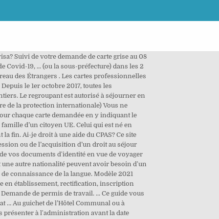
s avant la fin. Si l’enfant vit à l’étranger, l’un des parents introduit une demande de passeport belge à … et De manière générale, plus l'autorisation de séjour est stable plus les droits sont étendus (accès au marché du travail, aide sociale, …). Il s'agit du formulaire à utiliser pour adresser son dossier à la MDPH, notamment en cas de demande de carte de stationnement handicapé ou de demande d'AAH ou d'AEEH. Le cerfa 15692 est le formulaire de demande à la MDPH en vigueur depuis le 1er mai 2019. L’avantage qui en découle est que ces prestations ne doivent pas être … Demande de carte Téléchargements La Carte BTP est obligatoire sur tous les chantiers depuis le 1er octobre. Ai-je droit à une aide médicale urgente ? Commune Code postal N° Tel. 3635. La personne concernée (assistée le cas échéant de l'un des parents, ou celui qui exerce la garde matérielle, s'il s'agit d'un enfant) doit se présenter en personne au guichet. Pour toute demande de pièce d'identité, la personne concernée doit être présente. Questions et réponses sur le Coronavirus - Mise à jour en direct. Si vous avez quitté la Belgique dans les 5 ans qui ont précédé votre demande, vos périodes d'absence sont prises en compte si elles répondent aux conditions suivantes : la durée de chaque absence est inférieure à 6 mois consécutifs et la durée totale de vos absences est … Ouvert du lundi au dimanche de 7h à 22h. Des interruptions purement administratives lors du renouvellement des cartes de séjour sont tolérées. L’étendue de ces droits et obligations diffère suivant la catégorie juridiqueà laquelle appartient la personne concernée. Le regroupement familial est une procédure qui permet à certains membres de famille de personnes belges ou étrangères résidant légalement en Belgique de venir ici vivre en famille.. La procédure de regroupement familial et les conditions qu’il faut remplir sont prévues par la loi du 15 décembre 1980 sur l’accès au territoire et le séjour des étrangers. Le demandeur doit se munir de la carte périmée ou de la déclaration de vol, perte ou destruction et de 2 photos d'identité identiques. L’obtention d’un titre de séjour se fait en deux étapes : Les dimensions requises pour la photo sont : 45 X 35 mm; Elle doit dater de moins de 6 mois et être en couleurs; Le visage doit représenter entre 70 et 80% de la surface de la photo; L'expression du visage doit être neutre: pas de sourcils froncés, la bouche fermée, pas de dents visibles, pas de grand sourire; La tête doit entièrement être visible, sans "accessoire" excepté pour des raisons médicales ou religieuses. Commande d’une carte électronique A, E, F ou H après une première inscription en Belgique; Renouvellement d’une carte électronique A, B, E, F ou H; Demande de certificats d’identité pour enfants ( … 2 Votre civilité Vous pouvez faire une demande de cartes si vous êtes