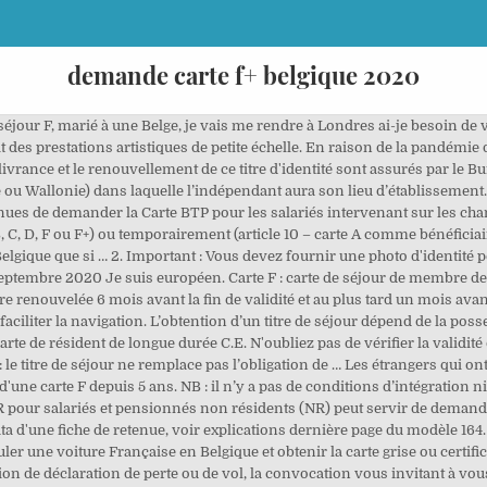
demande carte f+ belgique 2020
te d'échéance si possible, la pièce d'identité (ancienne) ou l’attestation de déclaration de perte ou de vol ou l’attestation de remplacement. Le certificat qualité de l’air (Crit'Air) est un autocollant sécurisé de couleur, à coller sur le véhicule, qui indique sa classe environnementale en fonction de ses émissions de polluants atmosphériques. +/- 2-3 semaines (en fonction de la réception du courrier du SPF Intérieur mentionnant les codes PIN/PUK, Jour de la demande + 1 (avant 15 heures) Carte f belgique 2020. Mise à jour le 07 Décembre 2020 Je suis européen et je viens quelques semaines en Belgique. 24 sept. 2020. Quel est le meilleur moment pour nous téléphoner? Celui qui réside en Belgique … Malgré le fait que les Régions ont la possibilité de créer leur propre cadre législatif concernant les cartes professionnelles, la législation de base est toujours fédérale à ce jour. Cette démarche s'effectue lorsque la validité du document arrive à échéance, lorsque la photo ne correspond plus, après un déménagement, en cas de vol, de perte ou de destruction du document et uniquement si la personne concernée se trouve en Belgique au moment du renouvellement de la carte d'identité. dans le cadre d'une demande de regroupement familial avec un européen qui a aboutit sur l'obtention d'un titre de séjour de type F Ex : En 2011, j'arrive comme étudiante en Belgique et posséde une carte A (limitée) depuis septembre, valable un an, jusque septembre 2014. Plus d'infos sur les demandes de permis de travail : en Wallonie, via le portail de la Région; dans la Région de Bruxelles-Capitale, sur www.bruxelles-economie-emploi.be Ai-je droit à une aide du CPAS ? La demande de permis de travail doit être effectuée à l'aide de formulaires types disponibles dans les services régionaux de l'emploi. Par téléphone. Par courrier. Condition d'obtention : être en possession d'une carte F depuis 5 ans. Pour venir en Belgique en tant qu'étranger, vous devez pouvoir produire des documents d'identité et de séjour spécifiques : faute de quoi, l'accès au territoire belge vous sera refusé. Carte électronique F = « carte de séjour de membre de la famille d'un citoyen de l'Union » -Non UE, - durée max de 5 ans - séjour limité les 3 premières années (éloignement possible s'il n'y a plus vie commune) - Après 3 ans, on peut demander la carte F+ - Inscription au Registre des.. Il est téléchargeable ici en format PDF. Comment immatriculer une voiture Française en Belgique en 2020 . ... Si l’enfant réside en Belgique, le parent demande une carte d’identité belge pour son enfant à sa commune de résidence. En général, pour les ressortissants de l'UE, la carte d'identité ou un passeport suffisent. Vous pouvez être belge de plein droit ou le devenir volontairement. N° et Boite postal N° Fax N° carte d’identité N° Registre National 2ème feuillet ci-joint : La description de ou des arme(s) à feu faisant l’objet de la demande d’obtention de la Carte Européenne et susceptible(s) d’être emportée(s) dans un autre pays européen par le demandeur. Demande Carte Artiste . Une diminution des unités au cours de l'année 2020 n'a pas d'effet pour l'année 2020. Toutefois, les yeux, le menton et le contour du visage doivent être visibles; Le fond de la photo doit être clair, uni et sans ombre. ATTENTION : le titre de séjour ne remplace pas l’obligation de posséder un document d’identité national valable. Cette rubrique vous permet d’en savoir davantage. Ils ne peuvent demander le regroupement familial en Belgique que s’ils sont en séjour légal ou pour des circonstances exceptionnelles (interprétation très stricte de l’Office des étrangers). Validité d’un titre de séjour électronique étranger (E+, F+, C, D, B) : Vous recevrez une convocation quelques mois avant l’expiration de votre titre de séjour actuel. Il permet aux véhicules les moins polluants de pouvoir circuler dans les agglomérations où ont été instaurées des restrictions de circulation pour lutter contre la pollution. DEMANDE DE CARTE INFORMATION SUR LE TITULAIRE DE LA CARTE mM e M. Nom* Prénom* Date de naissance* Adresse* Code postal* Ville* Tél. Pour les non européens qui sont membre de la famille d'un européen. La carte peut être renouvelée 6 mois avant la fin de validité et au plus tard un moi