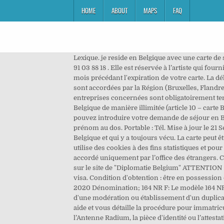
HOME
ABOUT
MAPS
FAQ
Lexique. je reside en Belgique avec une carte de séjour F, marié à une Belge, je vais me rendre à Londres ai-je besoin de visa? Suivi de votre demande de carte grise au 08 91 03 88 18 . Elle est réservée à l’artiste qui fournit des prestations artistiques de petite échelle. En raison de la pandémie de Covid-19, ... (ou la sous-préfecture) dans les 2 mois précédant l'expiration de votre carte. La délivrance et le renouvellement de ce titre d'identité sont assurés par le Bureau des Étrangers . Les cartes professionnelles sont accordées par la Région (Bruxelles, Flandre ou Wallonie) dans laquelle l’indépendant aura son lieu d’établissement. Depuis le 1er octobre 2017, toutes les entreprises concernées sont obligatoirement tenues de demander la Carte BTP pour les salariés intervenant sur les chantiers. Le regroupant est autorisé à séjourner en Belgique de manière illimitée (article 10 – carte B, C, D, F ou F+) ou temporairement (article 10 – carte A comme bénéficiaire de la protection internationale) Vous ne pouvez introduire votre demande de séjour en Belgique que si … 2. Important : Vous devez fournir une photo d'identité pour chaque carte demandée en y indiquant le prénom au dos. Portable : Tél. Mise à jour le 21 Septembre 2020 Je suis européen. Carte F : carte de séjour de membre de famille d’un citoyen UE. Celui qui est né en Belgique et qui y a toujours vécu. La carte peut être renouvelée 6 mois avant la fin de validité et au plus tard un mois avant la fin. Ai-je droit à une aide du CPAS? Ce site utilise des cookies à des fins statistiques et pour faciliter la navigation. L’obtention d’un titre de séjour dépend de la possession ou de l’acquisition d’un droit au séjour accordé uniquement par l’office des étrangers. Carte de résident de longue durée C.E. N'oubliez pas de vérifier la validité de vos documents d'identité en vue de voyager sur le site de "Diplomatie Belgium" ATTENTION : le titre de séjour ne remplace pas l’obligation de … Les étrangers qui ont une autre nationalité peuvent avoir besoin d'un visa. Condition d'obtention : être en possession d'une carte F depuis 5 ans. NB : il n’y a pas de conditions d’intégration ni de connaissance de la langue. Modèle 2021 2020 Dénomination; 164 NR F: Le modèle 164 NR pour salariés et pensionnés non résidents (NR) peut servir de demande en établissement, rectification, inscription d'une modération ou établissement d'un duplicata d'une fiche de retenue, voir explications dernière page du modèle 164. Demande de permis de travail. ... Ce guide vous aide et vous détaille la procédure pour immatriculer une voiture Française en Belgique et obtenir la carte grise ou certificat … Au guichet de l’Hôtel Communal ou à l’Antenne Radium, la pièce d'identité ou l’attestation de déclaration de perte ou de vol, la convocation vous invitant à vous présenter à l'administration avant la da