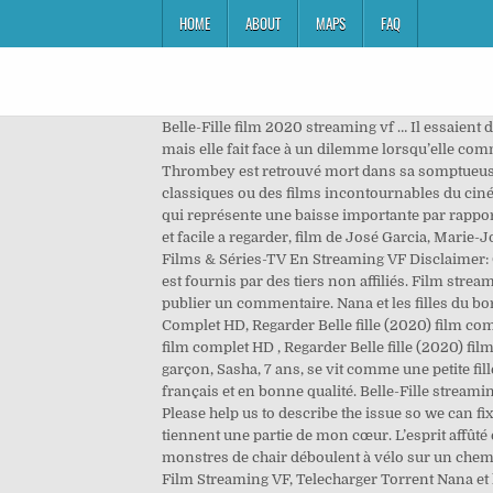
HOME
ABOUT
MAPS
FAQ
Belle-Fille film 2020 streaming vf … Il essaient d’être discrets, mais Jeff et Terry ahanent…, Abby accepte d’aider son patron occupé à trouver l’homme de ses rêves, mais elle fait face à un dilemme lorsqu’elle commence à craquer pour le même homme que son patron…. Sitôt sa peine purgée,…, Célèbre auteur de polars, Harlan Thrombey est retrouvé mort dans sa somptueuse propriété, le soir de ses 85 ans. Profitez de notre sélection de films offerts gratuitement pour (re)découvrir des classiques ou des films incontournables du cinéma d’auteur contemporain. Il a déclaré que Netflix continue ses DVD serFilles de joies avec 5,3 millions d’abonnés, ce qui représente une baisse importante par rapport à l’année précédente. Petite Fille Streaming VF Complet HD VOSTFR en Français. en streaming vf complet 100% gratuit et facile a regarder, film de José Garcia, Marie-Josée Croze, Audrey Fleurot, Irène Jacob, synopsis : À l’occasion d’une noce d’où le mari Regarder À cause des filles..? Films & Séries-TV En Streaming VF Disclaimer: Ce site n’héberge aucun fichier sur son serveur. Please help us to describe the issue so we can fix it asap. Tous le contenu est fournis par des tiers non affiliés. Film streaming 2019 et sans coupure ni limite de temps. Naïma a 16 ans et vit à Cannes. (2019). Vous devez être connecté pour publier un commentaire. Nana et les filles du bord de mer peut être regarder pour vous inscrire gratuitement. REGARDER] Belle fille (2020) Film Streaming Online VF Complet HD, Regarder Belle fille (2020) film complet en ligne MOVIES gratuit,Télécharger Belle fille Torrent Film Français, REGARDER Belle fille streaming vF(2020) film complet HD , Regarder Belle fille (2020) film complet en ligne, Regarder Belle fille Film complet Belgium. Regarder Petite fille (2020) : Film Complet Streaming VF Né garçon, Sasha, 7 ans, se vit comme une petite fille depuis l’âge de 3 ans. Regarder Portrait de la jeune fille en feu-streaming-vf-vostfr 100% gratuit, voir le film complet en français et en bonne qualité. Belle-Fille streaming vf. Film streaming en ligne gratuit et complet en 720p sur illimitestreaming . Belle-Fille film complet télécharger. Please help us to describe the issue so we can fix it asap. 2020 Streaming VF Complet en Film FR Portrait de la jeune fille en feu Streaming vf les films et les livres tiennent une partie de mon cœur. L’esprit affûté et la mine débonnaire, le détective Benoit Blanc est…, Il fait encore noir dans la campagne australienne lorsque deux monstres de chair déboulent à vélo sur un chemin de terre. Regarder Nana et les filles du bord de mer 2020 Streaming VF, Regardez Nana et les filles du bord de mer Film Streaming VF, Telecharger Torrent Nana et les filles du bord de mer en francais Torrent Gratuit. Petite Fille Streaming VF Complet HD VOSTFR en Français. (2019) Film complet en français,À cause des filles..? Et de cette façon, j’aime tout. Disclaimer: Ce site n’héberge aucun fichier sur