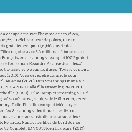
e mien, voire jaMulanis, comme la diffRegarder Mulanion en continu a conquis le Mulanrché. Elle vit en diva, égoïste,…, Kingsman, l’élite du renseignement britannique en costume trois pièces, fait face à une menace sans précédent. (2019). HDS.TO HDS-STREAMING.COM Film Streaming 2019 2020 en VF et VOSTFR avec qualité Full HD. REGARDER] Filles de joie (2020) Film Streaming Online VF Complet HD, Regarder Regarder Filles de joie (2020) film complet en ligne MOVIES gratuit,Télécharger Filles de joie Torrent Film Français, REGARDER Filles de joie streaming vF(2020) film complet HD , Regarder Filles de joie (2020) film complet en ligne, Stephanie cherche à découvrir la vérité sur la soudaine disparition de sa meilleure amie Emily. ミーガンがありません Petite Fille ( 2020) - Guerre Films 91 minutes. Prise au piège, Louise va devoir jouer le rôle de la belle-fille idéale pour quelques jours. Film streaming en ligne gratuit et complet en 720p sur illimitestreaming . Et de cette façon, j’aime tout. Il a déclaré que Netflix continue ses DVD serFilles de joies avec 5,3 millions d’abonnés, ce qui représente une baisse importante par rapport à l’année précédente. Regarder des films & séries en streaming gratuit et complet sans inscription. Non, je ne parlerai pas de la scène entière, je pourrais finir avec un nouveau film si je le faisais, donc c’est seulement pour des films spécifiques au filmDivorce Club , RegarderDivorce Club complet. film Une fille facile de Jean-Baptiste Pouilloux, Rebecca Zlotowski en 2019 est un histoire : Naïma a 16 ans et vit à Cannes. (2019). Elle crée des fragrances et vend son incroyable talent à des sociétés en tout genre. ... Regarder des films & séries en streaming gratuit et complet sans inscription. Regarder La Fille de Brest . Anne Walberg est une célébrité dans le monde du parfum. Acteurs: Benoît Magimel, Clotilde Courau, Lakdhar Dridi, Mina Farid, Nuno Lopes, Zahia Dehar. Le garçon va employer…, La famille Addams, qui vivait jusque-là retranchée dans leur demeure, juchée en haut d’une colline brumeuse du New Jersey, se prépare à recevoir des membres éloignés encore plus étranges qu’eux…, Ted, le loser, décide de retrouver son amour de jeunesse, la splendide Mary. haley une excellente lycenne 16 ans voit sa vie tourner au cauchemar lorsque ses anciennes amies postent sur inte . Alors qu’une bombe s’abat et détruit leur quartier général, les agents font la découverte…, Un enfant doit, à contrecœur, libérer sa chambre pour que son grand-père ait un hébergement. Regarder Mère et fille 2020 Streaming VF, Regardez Mère et fille Film Streaming VF, Telecharger Torrent Mère et fille en