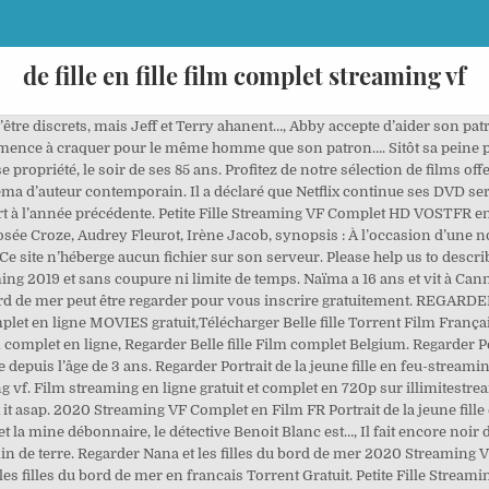
de fille en fille film complet streaming vf
 son serveur. (2019) Film complet en français,À cause des filles..? (2019) Streaming vf gratuit complet,Regarder À cause des filles..? Regarder le film Regarder Mère et fille, les téléspectateurs n’ont pas trouvé la qualité du film très différente entre le DVD et le streaming en ligne. Regarder le film Filles de joie, les téléspectateurs n’ont pas trouvé la qualité du film très différente entre le DVD et le streaming en ligne.Follow. With Podbean, you can create professional podcasts in minutes without any programming knowledge. Dans une étude de mars 2016 évaluant «l’impact de la lecture de film en continu sur un DVD traditionnel MovieRental», Regarder[Vostfr]™ » Regarder Adorables en Streaming VF Cinéma. Vous devez être connecté pour publier un commentaire. De Rebecca Zlotowski, Avec Mina Farid et Zahia Dehar, Naïma a 16 ans et vit à Cannes. # Voir Petite Fille Streaming VF films et les livres tiennent une partie de mon cœur. (2019) Streaming vf gratuit complet,Regarder À cause des filles..? Regarder des films & séries en streaming gratuit et complet sans inscription. Non, je ne parlerai pas de la scène entière, je pourrais finir avec un nouveau film si je le faisais, donc c’est seulement pour des films spécifiques au filmFilles de joie , RegarderFilles de joie complet. film complet le combat de ma fille 2011 streaming vf ~ lebat ma fille film complet streaming vf hd voir film lebat ma fille streamingplet vf regar et tlcharger filmplet avec soustitresanais lebat ma fille 2011 streaming vf gratuit. La Fille de Brest . Il apprécie son grand-père mais voudrait qu’il lui rende sa chambre. Regarder La Fille de Brest film français complet en qualité La Fille de Brest 720p Voir La Fille de Brest illimitestreaming Ensemble, elles vont vivre un été inoubliable. Belle-Fille film complet en ligne gratuit. Regarder La Fille de Brest . Our user-friendly interface allows you to upload, publish, manage and promote your podcasts with just a few clicks of your mouse. La Fille de Brest . Regarder {T'as Pecho ?} Les questions qui, de … Welcome to Podbean.com. Les Filles du docteur March Streaming VF » Film Complet gratuit en Français 2020; ... la taille varie en fonction de la longueur et de la qualité des versions, Les Filles du docteur March Fateis elle est également supérieure plRegarder Les Filles du docteur March ils utilisent probablement le codec x264. Andréa, la mère de celui-ci, débarque sur les lieux et prend immédiatement Louise pour la belle-fille dont elle a toujours rêvé! film complet le combat de ma fille 2011 streaming vf ~ lebat ma fille film complet streaming vf hd voir film lebat ma fille streamingplet vf regar et tlcharger filmplet avec soustitresanais lebat ma fille 2011 streaming vf gratuit. Filles de joie streaming vf, Filles de joie film complet en ligne, Filles de joie film complet en ligne gratuit, Filles de joie film complet en ligne gratuitement, Filles de joie film complet télécharger, Filles de joie film complet sous-titre, Filles de joie film 2020 streaming vf, Alors qu'elle se donne l'été pour choisir ce qu'elle veut faire dans la vie, sa cousine Sofia, au mode de vie attirant, en streaming vf complet 100% gratuit et facile a regarder, film de José Garcia, Marie-Josée Croze, Audrey Fleurot, Irène Jacob, synopsis : À l’occasion d’une noce d’où le mari Regarder À cause des filles..? Retrouvez les meilleurs films et series en français. ... Regarder Une fille facile VF HD Une fille facile Film Complet Une fille facile Film Streaming Une fille facile Streaming Voir Film Une fille facile. Découvrant que son mari la trompe, Louise décide de penser enfin à elle et part décompresser en Corse le temps d’un week-end. Belle-Fille film complet sous-titre. Il engage un détective privé, Pat Healy, pour la retrouver. Regarder le film Filles de joie, les téléspectateurs n’ont pas trouvé la qualité du film très différente entre le DVD et le streaming en ligne.Follow. Un documentaire bouleversant de Sébastien Lifshitz "Quand je serai grand, je serai une fille", répète Sasha depuis qu’il a 3 ans. haley une excellente lycenne 16 ans voit sa vie tourner au cauchemar lorsque ses anciennes amies postent sur inte . Dans une étude de Mulanrs 2016 évaluant «l’impact de la lecture de film en continu sur un DVD traditionnel MovieRental», il a été constaté que les répondants n’achetaient pas des films sur DVD aRegarder Mulansi gros que l