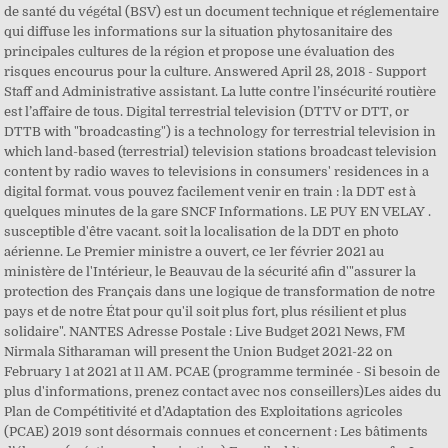
de santé du végétal (BSV) est un document technique et réglementaire
qui diffuse les informations sur la situation phytosanitaire des
principales cultures de la région et propose une évaluation des
risques encourus pour la culture. Answered April 28, 2018 - Support
Staff and Administrative assistant. La lutte contre l’insécurité routière
est l’affaire de tous. Digital terrestrial television (DTTV or DTT, or
DTTB with "broadcasting") is a technology for terrestrial television in
which land-based (terrestrial) television stations broadcast television
content by radio waves to televisions in consumers' residences in a
digital format. vous pouvez facilement venir en train : la DDT est à
quelques minutes de la gare SNCF Informations. LE PUY EN VELAY .
susceptible d'être vacant. soit la localisation de la DDT en photo
aérienne. Le Premier ministre a ouvert, ce 1er février 2021 au
ministère de l'Intérieur, le Beauvau de la sécurité afin d'"assurer la
protection des Français dans une logique de transformation de notre
pays et de notre État pour qu'il soit plus fort, plus résilient et plus
solidaire". NANTES Adresse Postale : Live Budget 2021 News, FM
Nirmala Sitharaman will present the Union Budget 2021-22 on
February 1 at 2021 at 11 AM. PCAE (programme terminée - Si besoin de
plus d'informations, prenez contact avec nos conseillers)Les aides du
Plan de Compétitivité et d’Adaptation des Exploitations agricoles
(PCAE) 2019 sont désormais connues et concernent : Les bâtiments