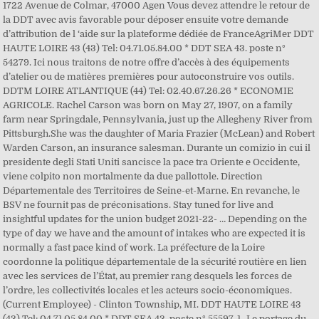
1722 Avenue de Colmar, 47000 Agen Vous devez attendre le retour de
la DDT avec avis favorable pour déposer ensuite votre demande
d’attribution de l ‘aide sur la plateforme dédiée de FranceAgriMer DDT
HAUTE LOIRE 43 (43) Tel: 04.71.05.84.00 * DDT SEA 43. poste n°
54279. Ici nous traitons de notre offre d’accès à des équipements
d’atelier ou de matières premières pour autoconstruire vos outils.
DDTM LOIRE ATLANTIQUE (44) Tel: 02.40.67.26.26 * ECONOMIE
AGRICOLE. Rachel Carson was born on May 27, 1907, on a family
farm near Springdale, Pennsylvania, just up the Allegheny River from
Pittsburgh.She was the daughter of Maria Frazier (McLean) and Robert
Warden Carson, an insurance salesman. Durante un comizio in cui il
presidente degli Stati Uniti sancisce la pace tra Oriente e Occidente,
viene colpito non mortalmente da due pallottole. Direction
Départementale des Territoires de Seine-et-Marne. En revanche, le
BSV ne fournit pas de préconisations. Stay tuned for live and
insightful updates for the union budget 2021-22- … Depending on the
type of day we have and the amount of intakes who are expected it is
normally a fast pace kind of work. La préfecture de la Loire
coordonne la politique départementale de la sécurité routière en lien
avec les services de l’État, au premier rang desquels les forces de
l’ordre, les collectivités locales et les acteurs socio-économiques.
(Current Employee) - Clinton Township, MI. DDT HAUTE LOIRE 43
(43) Tel: 04.71.05.84.00 * DDT SEA 43. poste n° 55597. 1- Le portage du