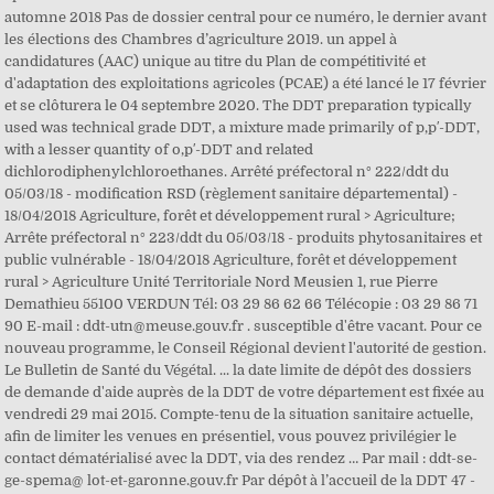
automne 2018 Pas de dossier central pour ce numéro, le dernier avant
les élections des Chambres d’agriculture 2019. un appel à
candidatures (AAC) unique au titre du Plan de compétitivité et
d'adaptation des exploitations agricoles (PCAE) a été lancé le 17 février
et se clôturera le 04 septembre 2020. The DDT preparation typically
used was technical grade DDT, a mixture made primarily of p,p′-DDT,
with a lesser quantity of o,p′-DDT and related
dichlorodiphenylchloroethanes. Arrêté préfectoral n° 222/ddt du
05/03/18 - modification RSD (règlement sanitaire départemental) -
18/04/2018 Agriculture, forêt et développement rural > Agriculture;
Arrête préfectoral n° 223/ddt du 05/03/18 - produits phytosanitaires et
public vulnérable - 18/04/2018 Agriculture, forêt et développement
rural > Agriculture Unité Territoriale Nord Meusien 1, rue Pierre
Demathieu 55100 VERDUN Tél: 03 29 86 62 66 Télécopie : 03 29 86 71
90 E-mail : ddt-utn@meuse.gouv.fr . susceptible d'être vacant. Pour ce
nouveau programme, le Conseil Régional devient l'autorité de gestion.
Le Bulletin de Santé du Végétal. ... la date limite de dépôt des dossiers
de demande d'aide auprès de la DDT de votre département est fixée au
vendredi 29 mai 2015. Compte-tenu de la situation sanitaire actuelle,
afin de limiter les venues en présentiel, vous pouvez privilégier le
contact dématérialisé avec la DDT, via des rendez … Par mail : ddt-se-
ge-spema@ lot-et-garonne.gouv.fr Par dépôt à l’accueil de la DDT 47 -