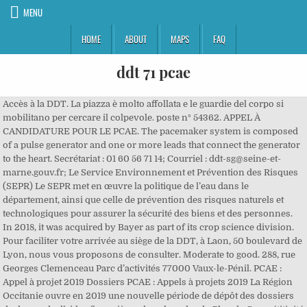
MENU
HOME
ABOUT
MAPS
FAQ
ddt 71 pcae
Accès à la DDT. La piazza è molto affollata e le guardie del corpo si
mobilitano per cercare il colpevole. poste n° 54362. APPEL À
CANDIDATURE POUR LE PCAE. The pacemaker system is composed
of a pulse generator and one or more leads that connect the generator
to the heart. Secrétariat : 01 60 56 71 14; Courriel : ddt-sg@seine-et-
marne.gouv.fr; Le Service Environnement et Prévention des Risques
(SEPR) Le SEPR met en œuvre la politique de l’eau dans le
département, ainsi que celle de prévention des risques naturels et
technologiques pour assurer la sécurité des biens et des personnes.
In 2018, it was acquired by Bayer as part of its crop science division.
Pour faciliter votre arrivée au siège de la DDT, à Laon, 50 boulevard de
Lyon, nous vous proposons de consulter. Moderate to good. 288, rue
Georges Clemenceau Parc d’activités 77000 Vaux-le-Pénil. PCAE :
Appel à projet 2019 Dossiers PCAE : Appels à projets 2019 La Région
Occitanie ouvre en 2019 une nouvelle période de dépôt des dossiers