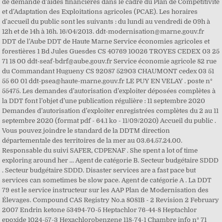
de demande d’aides financières dans le cadre du Plan de Compétitivité
et d’Adaptation des Exploitations agricoles (PCAE). Les horaires
d'accueil du public sont les suivants : du lundi au vendredi de 09h à
12h et de 14h à 16h. 16/04/2013. ddt-modernisation@marne.gouv.fr
DDT de l’Aube DDT de Haute Marne Service économies agricoles et
forestières 1 Bd Jules Guesdes CS 40769 10026 TROYES CEDEX 03 25
71 18 00 ddt-seaf-bdrf@aube.gouv.fr Service économie agricole 82 rue
du Commandant Hugueny CS 92087 52903 CHAUMONT cedex 03 51
55 60 01 ddt-psea@haute-marne.gouv.fr LE PUY EN VELAY . poste n°
55475. Les demandes d’autorisation d’exploiter déposées complètes à
la DDT font l’objet d’une publication régulière : 11 septembre 2020
Demandes d’autorisation d’exploiter enregistrées complètes du 2 au 11
septembre 2020 (format pdf - 64.1 ko - 11/09/2020) Accueil du public .
Vous pouvez joindre le standard de la DDTM direction
départementale des territoires de la mer au 03.64.57.24.00.
Responsable du suivi SAFER, CDPENAF . She spent a lot of time
exploring around her … Agent de catégorie B. Secteur budgétaire SDDD
. Secteur budgétaire SDDD. Disaster services are a fast pace but
services can sometimes be slow pace. Agent de catégorie A . La DDT
79 est le service instructeur sur les AAP Plan de Modernisation des
Élevages. Compound CAS Registry No.a 8081B - 2 Revision 2 February
2007 Endrin ketone 53494-70-5 Heptachlor 76-44-8 Heptachlor
epoxide 1024-57-3 Hexachlorobenzene 118-74-1 Chambre info n° 71