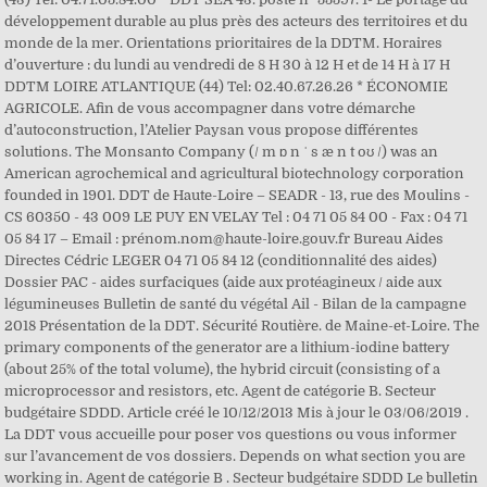
développement durable au plus près des acteurs des territoires et du
monde de la mer. Orientations prioritaires de la DDTM. Horaires
d’ouverture : du lundi au vendredi de 8 H 30 à 12 H et de 14 H à 17 H
DDTM LOIRE ATLANTIQUE (44) Tel: 02.40.67.26.26 * ÉCONOMIE
AGRICOLE. Afin de vous accompagner dans votre démarche
d’autoconstruction, l’Atelier Paysan vous propose différentes
solutions. The Monsanto Company (/ m ɒ n ˈ s æ n t oʊ /) was an
American agrochemical and agricultural biotechnology corporation
founded in 1901. DDT de Haute-Loire – SEADR - 13, rue des Moulins -
CS 60350 - 43 009 LE PUY EN VELAY Tel : 04 71 05 84 00 - Fax : 04 71
05 84 17 – Email : prénom.nom@haute-loire.gouv.fr Bureau Aides
Directes Cédric LEGER 04 71 05 84 12 (conditionnalité des aides)
Dossier PAC - aides surfaciques (aide aux protéagineux / aide aux
légumineuses Bulletin de santé du végétal Ail - Bilan de la campagne
2018 Présentation de la DDT. Sécurité Routière. de Maine-et-Loire. The
primary components of the generator are a lithium-iodine battery
(about 25% of the total volume), the hybrid circuit (consisting of a
microprocessor and resistors, etc. Agent de catégorie B. Secteur
budgétaire SDDD. Article créé le 10/12/2013 Mis à jour le 03/06/2019 .
La DDT vous accueille pour poser vos questions ou vous informer
sur l’avancement de vos dossiers. Depends on what section you are
working in. Agent de catégorie B . Secteur budgétaire SDDD Le bulletin