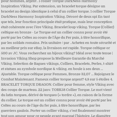
pour hommes, argent . 1 collier Torque DarkNess Harmony
Inspiration Viking. Par extension, un bracelet torque désigne un
bracelet au design identique à celui d'un collier torque. 1 collier Torque
DarkNess Harmony Inspiration Viking. Décoré de deux spi En tant
que tels, leur fonction principale était pratique, mais leur conception
était cohérente avec l’ère Viking. Bracelet loup viking. Torque (Collier)
celtique en bronze - Le Torque est un collier connu pour avoir été
porté par les Celtes au cours de l'Âge du Fer puis, à titre honorifique,
par les soldats romains. Prix unitaire / par . Achetez en toute sécurité et
au meilleur prix sur eBay, la livraison est rapide. Torque celtique or
500 av JC. Vous recherchez un bijoux viking? Idéal avec toute tenue |
Invasion Viking Shop propose la Meilleure Garantie du Marché
Viking. Selection de Bagues vikings, Colliers, Bracelets, Perles, t-shirt
et statues au symbole nordique & viking. en boule à ses deux …
Ajustable. Torque celtique pour Femmes, Bronze 32,07 … Rejoignez le
Combat Maintenant. Fameux collier torque argent? 4,8 sur 5 étoiles 4.
BRACELET TORQUE DRAGON. Collier pour femme, style Viking avec
des coups de marteau. 22 janv. TORK58 Collier Torque. Le mot vient
du latin torques, dérivé de torqueo (« tordre »), en raison de la forme
du collier. Le torque est un collier connu pour avoir été porté par les
Celtes au cours de l'âge du fer puis, à titre honorifique, par les
guerriers gaulois. Porter un collier viking, c’est finalement montrer
tout son amour pour ce peuple ayant marqué l’histoire. Le diamètre