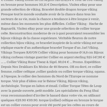
en bronze pour hommes 30,15 € Description. Visitez eBay pour une
grande sélection de viking. Bracelet double dragon torque viking
Presque tout le monde souhaite avoir de la chance dans tous les
secteurs de sa vie, mais la chance a tendance à être longue à venir,
même dans les moments les plus difficiles. Collier Viking - Hache de
Ragnarök. Visitez eBay pour une grande sélection de collier torque
celte. Reconstruction moderne de ce à quoi pourraient ressembler les
bijoux vikings de la classe supérieure. Véritable fleuron de notre
collection bijou viking, ce bracelet inspirée de la série viking est une
réplique exacte d’un authentique bracelet Torque d’un Jarl Viking.
Vikings Torques RAVON Collier viking pour homme Ø 14,8 cm Bijoux
viking corbeau vintage guerrier Collier en argent sterling 925 547,90 €
… ... Collier Viking Rune Tiwaz & Sigel. 89,04 € … Promo. Expédition
Depuis Nos Drakkars En Moins de 48 Heures. OR ou doré, ce collier
femme, collier celtique ,collier gaulois ou collier torque viking. ogams.
A l’époque, le collier des hommes du Nord de l’Europe se nomme
torque. Voir plus d'idées sur le thème Viking, Bijoux viking,
Archéologie. Torque en laiton et émail. Collier Torque Têtes de Loup
avec la gueule ouverte, petit modèle. Les spécialistes du Feng Shui
vous recommandent d'inviter le hasard dans votre vie, en utilisant
quelques €29.90 €39.90. torque (collier) celtique en bronze le torque
est un collier connu pour avoir été porté par les celtes au cours de