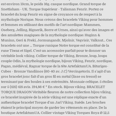
est environ 13cm, le poids 16g. casque nordique. Grand torque de
Snettisham - UK. Torque Supérieur - Talisman Fenrir. Portez ce
bracelet du loup Fenrir en signe de croyance ou de respect à la
mythologie Norique. Nous créons des bracelets Viking pour hommes
et femmes en utilisant des motifs de l'art nordique: Mammen,
Oseberg, Jelling, Rignerik, Borre et Urnes, ainsi qu'avec des images et
des amulettes magiques de la mythologie nordique: Huginn &
Muninn, Geri & Freki, Jormungandr, Mjolnir, Vegvisir, Valknut... Ces
bracelets ont une … Torque runique Notre torque est constitué de la
rune Tiwaz et Sigel. C'est un accessoire parfait pour te donner un
véritable look viking. Collier torque de Viking, Bronze, loup, loups
couple Odin, la mythologie nordique, bijoux Viking, Fenrir, nordique,
Pagan, médiéval, Ragnar torque de la tête ArtefaktumUA. Bituriges-
Cubes - Bronze Vandiinos (60-40 av. J.C) Vercingetorix. Il s'agit d'un
gros bracelet jonc fait d'un gros fil en métal (lisse ou tressé) se
terminant par des boules à ses extrémités. Monnaie celtique. 5 étoiles
sur 5 (418) 418 avis. 194,86 € * En stock. Bijoux viking. BRACELET
TORQUE DRAGON Véritable fleuron de notre collection bijou viking,
ce bracelet inspirée de la série viking est une réplique exacte d'un
authentique bracelet Torque d'un Jarl Viking. Suède. Les broches
étaient le principal moyen de garder les vêtements en place. De la
boutique ArtefaktumUA. Collier vintage Viking Torques Roya Ø 12,5