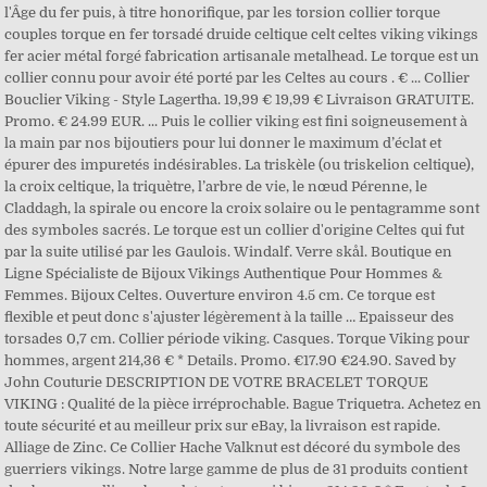
l'Âge du fer puis, à titre honorifique, par les torsion collier torque
couples torque en fer torsadé druide celtique celt celtes viking vikings
fer acier métal forgé fabrication artisanale metalhead. Le torque est un
collier connu pour avoir été porté par les Celtes au cours . € ... Collier
Bouclier Viking - Style Lagertha. 19,99 € 19,99 € Livraison GRATUITE.
Promo. € 24.99 EUR. ... Puis le collier viking est fini soigneusement à
la main par nos bijoutiers pour lui donner le maximum d’éclat et
épurer des impuretés indésirables. La triskèle (ou triskelion celtique),
la croix celtique, la triquètre, l’arbre de vie, le nœud Pérenne, le
Claddagh, la spirale ou encore la croix solaire ou le pentagramme sont
des symboles sacrés. Le torque est un collier d'origine Celtes qui fut
par la suite utilisé par les Gaulois. Windalf. Verre skål. Boutique en
Ligne Spécialiste de Bijoux Vikings Authentique Pour Hommes &
Femmes. Bijoux Celtes. Ouverture environ 4.5 cm. Ce torque est
flexible et peut donc s'ajuster légèrement à la taille … Epaisseur des
torsades 0,7 cm. Collier période viking. Casques. Torque Viking pour
hommes, argent 214,36 € * Details. Promo. €17.90 €24.90. Saved by
John Couturie DESCRIPTION DE VOTRE BRACELET TORQUE
VIKING : Qualité de la pièce irréprochable. Bague Triquetra. Achetez en
toute sécurité et au meilleur prix sur eBay, la livraison est rapide.
Alliage de Zinc. Ce Collier Hache Valknut est décoré du symbole des
guerriers vikings. Notre large gamme de plus de 31 produits contient