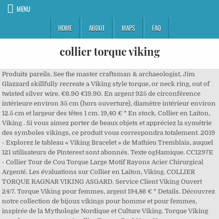
MENU
HOME
ABOUT
MAPS
FAQ
collier torque viking
Produits pareils. See the master craftsman & archaeologist, Jim
Glazzard skillfully recreate a Viking style torque, or neck ring, out of
twisted silver wire. €6.90 €19.90. En argent 925 de circonférence
intérieure environ 35 cm (hors ouverture), diamètre intérieur environ
12.5 cm et largeur des têtes 1 cm. 19,40 € * En stock. Collier en Laiton,
Viking . Si vous aimez porter de beaux objets et appréciez la symétrie
des symboles vikings, ce produit vous correspondra totalement. 2019
- Explorez le tableau « Viking Bracelet » de Mathieu Tremblais, auquel
121 utilisateurs de Pinterest sont abonnés. Texte ogHamique. CC1297E
- Collier Tour de Cou Torque Large Motif Rayons Acier Chirurgical
Argenté. Les évaluations sur Collier en Laiton, Viking. COLLIER
TORQUE RAGNAR VIKING ASGARD. Service Client Viking Ouvert
24/7. Torque Viking pour femmes, argent 194,86 € * Details. Découvrez
notre collection de bijoux vikings pour homme et pour femmes,
inspirée de la Mythologie Nordique et Culture Viking. Torque Viking