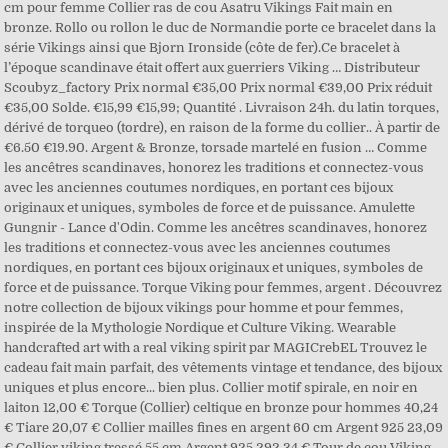
cm pour femme Collier ras de cou Asatru Vikings Fait main en
bronze. Rollo ou rollon le duc de Normandie porte ce bracelet dans la
série Vikings ainsi que Bjorn Ironside (côte de fer).Ce bracelet à
l’époque scandinave était offert aux guerriers Viking … Distributeur
Scoubyz_factory Prix normal €35,00 Prix normal €39,00 Prix réduit
€35,00 Solde. €15,99 €15,99; Quantité . Livraison 24h. du latin torques,
dérivé de torqueo (tordre), en raison de la forme du collier.. À partir de
€6.50 €19.90. Argent & Bronze, torsade martelé en fusion … Comme
les ancêtres scandinaves, honorez les traditions et connectez-vous
avec les anciennes coutumes nordiques, en portant ces bijoux
originaux et uniques, symboles de force et de puissance. Amulette
Gungnir - Lance d'Odin. Comme les ancêtres scandinaves, honorez
les traditions et connectez-vous avec les anciennes coutumes
nordiques, en portant ces bijoux originaux et uniques, symboles de
force et de puissance. Torque Viking pour femmes, argent . Découvrez
notre collection de bijoux vikings pour homme et pour femmes,
inspirée de la Mythologie Nordique et Culture Viking. Wearable
handcrafted art with a real viking spirit par MAGICrebEL Trouvez le
cadeau fait main parfait, des vêtements vintage et tendance, des bijoux
uniques et plus encore... bien plus. Collier motif spirale, en noir en
laiton 12,00 € Torque (Collier) celtique en bronze pour hommes 40,24
€ Tiare 20,07 € Collier mailles fines en argent 60 cm Argent 925 23,09
€ Collier viking tressé 55 cm Argent 925 292,34 € Tour de cou Viking