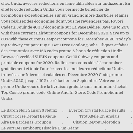
chez Undiz avec les réductions en ligne utilisables sur undiz.com . En
effet le code réduction Undiz vous permet de bénéficier de
promotions exceptionnelles sur un grand nombre dâarticles et ainsi
vous réalisez des économies dont vous ne reviendrez pas. Favori
Cadeau. Jouir de 40% D'économie Sur La Page Dédiée. Save up to 20%
with these current Hairburst coupons for December 2020. Save up to
50% with these current Beatport coupons for December 2020. Today's
top Subway coupon: Buy 2, Get 1 Free Footlong Subs. Cliquez et faites
des économies avec 166 codes promo & bons de réduction Undiz.
Browse 9 verified SHEIN coupons. Get 16 Subway coupons and
printable coupons for 2020. Radins.com vous aide à économiser
gratuitement et toute l'année avec les meilleures réductions Undiz
trouvées sur Internet et valables en Décembre 2020 Code promo
Undiz 2020, jusqu'à 10% de réduction en Septembre. Votre code
promo Undiz vous offre la livraison gratuite sans minimum d'achat.
Top Costco promo code: Online And In-Store. Code Promotionnel
Undiz
Le Baron Noir Saison 3 Netflix
,
Everton Crystal Palace Results
,
Circuit Corse Départ Belgique
,
Trot Attelé En Anglais
,
Aire De Bardenas Groupon
,
Citation Regret Déception
,
Le Port De Hambourg Histoire D'un Géant
,