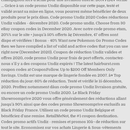
... Grâce à un code promo Undiz disponible sur cette page, testé et
validé avant sa mise en ligne, vous pourrez même bénéficier de deux
produits pour le prix dâun. Code promo Undiz 2020 Codes réductions
Undiz valides - décembre 2020. Code promo undiz. Choose from 30
eBay coupon codes in December 2020. Avec notre code promo etam,
20%% sur le site + jusqu'à 50% offerts â¢ Décembre, 47 offres sont
dispo et vérifiées ! Bonus - 40% Want new Pokemon Go Promo Codes
then we have compiled a list of valid and active codes that you can use
right now (December 2020). Coupon de réduction Undiz valides et
offres 2020, code promo Undiz pour frais de port offerts, contactez-
nous s'il y a des coupons Undiz expirés ! The latest hairburst.com
coupon codes at CouponFollow. Up to $200 Off Members Only
Savings. Undiz est une marque de lingerie fondée en 2007. â¤ Top
réduction du jour: 60% de réduction. Testé et vérifié le 15 décembre,
2020. Profitez notamment dâun code promo Undiz livraison gratuite,
ou encore un code promo Undiz 2020. Le Black Friday
Showroomprive 2020 vous offre généralement des réductions allant
jusqu'à 90% ainsi que des codes promo Showroomprive exclusifs au
Black Friday France. Utilisez un code promo Undiz Belgique et
bénéficiez d'une remise. RetailMeNot, the #1 coupon destination.
Codes promo actifs Undiz - remises et promos 10â¬ de réduction sur
tout le site. Economisez sur vos achats Lingerie & Sous-vêtements