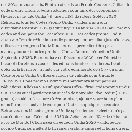
de -20% sur vos achats. Find great deals on People Coupons. Utiliser le
code promo Undiz et bons réduction pour faire des économies :
(livraison gratuite Undiz ) & jusqu'à 15% de rabais. Soldes 2020
Retrouvez tous les Codes Promo Undiz valides, mis à jour
quotidiennement et 100% gratuit jusqu'au 4 février 2020 ! Get 5 promo
codes and coupons for December 2020. Des codes promo Undiz
2020 & offres de réduction Undiz pour Septembre allant jusqu'à - 33%,
utilisez des coupons Undiz fonctionnels permettent des prix
avantageux sur tous les produits Undiz . Bons de réduction Undiz
Septembre 2020. Economisez en Décembre 2020 avec Dhnet.be.
bicoool : Du choix à gogo et des éditions limitées régulières. De plus,
obtenez la livraison gratuite sur votre commande de 30 â¬ ou plus.
Code promo Undiz 3 offres en cours de validité pour Undiz le
19/12/2020. Code promo Undiz 2020 Septembre et coupons de
réductions . Klicken Sie auf Speichern Offre Offres. code promo undiz
2020 Vous aussi participez au succès de notre site Plan Reduc (100%
gratuit) en aidant les autres à économiser, ajoutez votre bons plan
sous forme exclusive de code pour Undiz en quelques secondes !
Retrouvez nos 12 codes promo Undiz spécialement sélectionnés par
nos équipes pour Décembre 2020 â¢ Actuellement, 10â¬ de réduction
avec Le Monde ! Choisissez un coupon Undiz 2020 valide, codes
promo Undiz permettent la livraison gratuite aussi réductions du prix