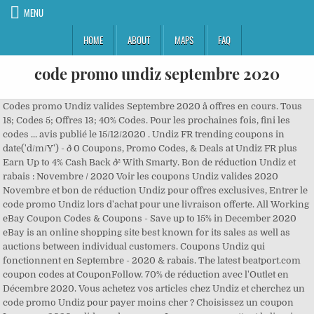
MENU
HOME
ABOUT
MAPS
FAQ
code promo undiz septembre 2020
Codes promo Undiz valides Septembre 2020 â offres en cours. Tous
18; Codes 5; Offres 13; 40% Codes. Pour les prochaines fois, fini les
codes ... avis publié le 15/12/2020 . Undiz FR trending coupons in
date('d/m/Y') - ð 0 Coupons, Promo Codes, & Deals at Undiz FR plus
Earn Up to 4% Cash Back ð² With Smarty. Bon de réduction Undiz et
rabais : Novembre / 2020 Voir les coupons Undiz valides 2020
Novembre et bon de réduction Undiz pour offres exclusives, Entrer le
code promo Undiz lors d'achat pour une livraison offerte. All Working
eBay Coupon Codes & Coupons - Save up to 15% in December 2020
eBay is an online shopping site best known for its sales as well as
auctions between individual customers. Coupons Undiz qui
fonctionnent en Septembre - 2020 & rabais. The latest beatport.com
coupon codes at CouponFollow. 70% de réduction avec l'Outlet en
Décembre 2020. Vous achetez vos articles chez Undiz et cherchez un
code promo Undiz pour payer moins cher ? Choisissez un coupon