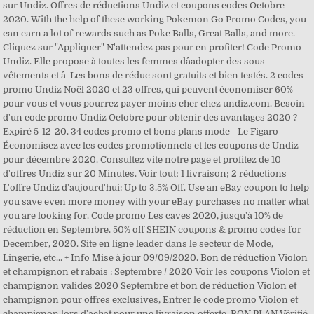
sur Undiz. Offres de réductions Undiz et coupons codes Octobre -
2020. With the help of these working Pokemon Go Promo Codes, you
can earn a lot of rewards such as Poke Balls, Great Balls, and more.
Cliquez sur "Appliquer" N'attendez pas pour en profiter! Code Promo
Undiz. Elle propose à toutes les femmes dâadopter des sous-
vêtements et â¦ Les bons de réduc sont gratuits et bien testés. 2 codes
promo Undiz Noël 2020 et 23 offres, qui peuvent économiser 60%
pour vous et vous pourrez payer moins cher chez undiz.com. Besoin
d'un code promo Undiz Octobre pour obtenir des avantages 2020 ?
Expiré 5-12-20. 34 codes promo et bons plans mode - Le Figaro
Économisez avec les codes promotionnels et les coupons de Undiz
pour décembre 2020. Consultez vite notre page et profitez de 10
d'offres Undiz sur 20 Minutes. Voir tout; 1 livraison; 2 réductions
L'offre Undiz d'aujourd'hui: Up to 3.5% Off. Use an eBay coupon to help
you save even more money with your eBay purchases no matter what
you are looking for. Code promo Les caves 2020, jusqu'à 10% de
réduction en Septembre. 50% off SHEIN coupons & promo codes for
December, 2020. Site en ligne leader dans le secteur de Mode,
Lingerie, etc... + Info Mise à jour 09/09/2020. Bon de réduction Violon
et champignon et rabais : Septembre / 2020 Voir les coupons Violon et
champignon valides 2020 Septembre et bon de réduction Violon et
champignon pour offres exclusives, Entrer le code promo Violon et
champignon lors d'achat pour une livraison offerte. BON PLAN Vérifié