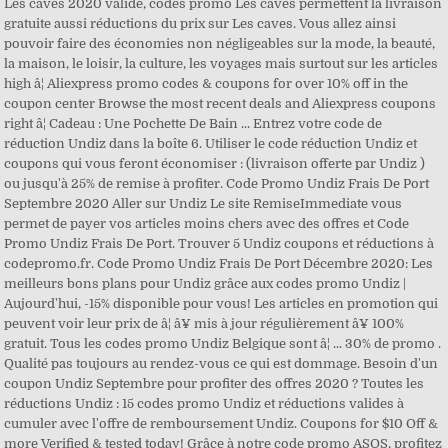
Les caves 2020 valide, codes promo Les caves permettent la livraison
gratuite aussi réductions du prix sur Les caves. Vous allez ainsi
pouvoir faire des économies non négligeables sur la mode, la beauté,
la maison, le loisir, la culture, les voyages mais surtout sur les articles
high â¦ Aliexpress promo codes & coupons for over 10% off in the
coupon center Browse the most recent deals and Aliexpress coupons
right â¦ Cadeau : Une Pochette De Bain ... Entrez votre code de
réduction Undiz dans la boîte 6. Utiliser le code réduction Undiz et
coupons qui vous feront économiser : (livraison offerte par Undiz )
ou jusqu'à 25% de remise à profiter. Code Promo Undiz Frais De Port
Septembre 2020 Aller sur Undiz Le site RemiseImmediate vous
permet de payer vos articles moins chers avec des offres et Code
Promo Undiz Frais De Port. Trouver 5 Undiz coupons et réductions à
codepromo.fr. Code Promo Undiz Frais De Port Décembre 2020: Les
meilleurs bons plans pour Undiz grâce aux codes promo Undiz |
Aujourd'hui, -15% disponible pour vous! Les articles en promotion qui
peuvent voir leur prix de â¦ â¥ mis à jour régulièrement â¥ 100%
gratuit. Tous les codes promo Undiz Belgique sont â¦ ... 30% de promo .
Qualité pas toujours au rendez-vous ce qui est dommage. Besoin d'un
coupon Undiz Septembre pour profiter des offres 2020 ? Toutes les
réductions Undiz : 15 codes promo Undiz et réductions valides à
cumuler avec l'offre de remboursement Undiz. Coupons for $10 Off &
more Verified & tested today! Grâce à notre code promo ASOS, profitez