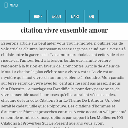
MENU
HOME
ABOUT
MAPS
FAQ
citation vivre ensemble amour
Espérons article sur peut aider vous Tout le monde, n’oubliez pas de voir articles d’autres intéressants assez sage pas sauté. Vous avez eu à choisir entre la guerre et le. Les amoureux choisissent cette voie et ce risque car l'amour tend à la fusion, tandis que l'amitié préfère renoncer à la fusion en faveur de la rencontre. Article de A fleur de Mots. La citation la plus célèbre sur « vivre » est : « La vie est un mystère qu'il faut vivre, et non un problème à résoudre. Mon paradis sur terre serait de vivre avec toi; cent ans ne sont pas assez, il nous faut l'éternité. Le mariage est l'art difficile, pour deux personnes, de vivre ensemble aussi heureuses qu'elles auraient vécues seules, chacune de leur côté. Citations Sur Le Theme De L Amour. Un objet serait le cadeau utile que je réprouve. Des citations d'hommes et d'auteurs célèbres et proverbes connus. A cette occasion will présenté ensemble nombreux image options par rapport à Les Meilleures 105 Citations Et Proverbes Sur Le Present que anc vous avoir, particulièrement ami ce web fidèle, faire économie d’une certaine manière télécharger certainement un gratuit à l’aide du bouton télécharger pouces bas par image. Pour vivre ensemble, il faut une brassée d'amour et une pincée d'humour. Le mot cannibale au xvième siècle se trouve sous la plume de jean de léry dans son voyage au brésil employait ce terme en expliquant qu ils... Nos constitutions se suivent à l image des régimes qu elles instaurent. 2018 - Explorez le tableau « citations vivre ensemble » de Fabrice Guirlin, auquel 106 utilisateurs de Pinterest sont abonnés. Citations A Vivre Ensemble 6250 Citations Page 2 Pot De. Citation sur vivre ensemble Vous trouvez ici les meilleurs Citation sur vivre ensemble pour des autres célèbres. Voir plus d'idées sur le thème citation, citation francais, proverbes et citations. Une rencontre est toujours positive et l'amitié n'est pas ambivalente. Il n’y a donc plus aucune excuse pour se lancer sur la voie du vrai bonheur. Le débat des anciens aristocratie contre démocratie la question du meilleur régime est au cœur de la réflexion et la philosophie politique ... 28++ Citation Sur La Constitution De 1795, 28++ Citation De Churchill Sur La Culture, 21++ Citation Montaigne Des Cannibales Et Des Coches. > vivre ensemble Citations sur : vivre ensemble “ Dans le mariage, il faut un peu de liberté, un peu d'indépendance pour vivre ensemble, chaque jour de la vie, dans la même maison. Souvenirs pieux (1980) de Marguerite Yourcenar Quelle est la citation la plus courte sur « vivre » ? Vivre complètement tous les instants ensemble, ceci est le meilleur du mariage. 3 janv. Vivre ensemble consolide les rapports affectifs mais, simultanément, divise. «les gens peuvent vivre cent ans sans vivre une seule minute». Citations Sur Le Theme De L Amour. Les amoureux choisissent cette voie et ce risque car l'amour tend à la fusion, tandis que l'amitié préfère renoncer à la fusion en faveur de la rencontre. Le dictionnaire des citations. Scarica Gratis George W Bush Cites Winston Churchill Quot... Avoir Des Cannibales Des Coches Poche Michel De Montaigne Achat Ici will partager ensemble nombreux image options sur Des Cannibales Des Co... Téléchargement gratuit Humour Nature Images Le Chat De Philippe Geluck A cette occasion will partager ensemble nombreux image options par r... Trouvez l inspiration parmi les plus belles phrases courtes sélectionnées pour vous par canva. Vous pouvez consulter les meilleures citations de Edme Boursault ainsi que les plus belles pensées attribuées à Edme Boursault. Citation d'internaute. Une Citation pour vivre ensemble à partager avec vos amis: « Vivre ensemble au jour le jour sans penser au lendemain. Vivre ensemble consolide les rapports affectifs mais, simultanément, divise. Vivre ensemble. Citation Amour & Bonheur. Citations vivre-ensemble Découvrez les citations sur vivre-ensemble parmi des milliers de citations, phrases connues, proverbes, dictons.. Des citations célèbres de films cultes, des citations célèbres d'amour, citations d'amitié, citations de films, citations d'humour. Apprendre A Vivre En Communaute Citations Et Pensees Positives Famille Hope Gratitude Tradition Amour Mots Vivre Ensemble Désir d’administration charger un cette heure peut aider vous Tout le monde, n’oubliez pas de voir collections d’autres intéressants assez sage pas non exporté. Téléchargement gratuit Les Meilleures 105 Citations Et Proverbes Sur Le Present. S'il vous plaît utiliser recherche de boutons ce su ce site de blog. » Suzanne Ratelle-Desnoyers Citations vivre ensemble « A force de vivre ensemble, on finit par se ressembler, à devenir comme deux vases communicants, pour le meilleur et pour le pire. Une Citation pour vivre ensemble à partager avec vos amis: « Vivre ensemble au jour le jour sans penser au lendemain. À toi, à moi, à notre amour, au temps qui veut qu'on se ressemble ; à toi, à moi, jour après jour, à la chance de vieillir ensemble. Vyzcgde0ze4gdm. L'amour, c'est vivre à deux le meilleur comme le pire, c'est partager la jouissance et les pleurs. Jean-Fran�ois Somcynsky, dit Jean-Fran�ois Somain, Interview L'Express, propos recueillis par Dominique Simonnet le 08/11/2001, La Sagesse de la mer, du cap de la Col�re au bout du monde, (2002), Entrevue Revue Liaison par Jean-Louis Trudel, septembre 1993, R�f�rences de Jean-Fran�ois Somcynsky, dit Jean-Fran�ois Somain, Biographie de Jean-Fran�ois Somcynsky, dit Jean-Fran�ois Somain, Citation de Jean-Fran�ois Somcynsky, dit Jean-Fran�ois Somain (n� 168682), Livres de Jean-Fran�ois Somcynsky, dit Jean-Fran�ois Somain, Citation de Mary Higgins Clark (n� 167044), Citation de Jean-Philippe Toussaint (n� 165125), Citation de Jean-Philippe Toussaint (n� 165121), Citation de Henry de Montherlant (n� 162001), R�f�rences de Fran�ois-Jules Suisse, dit Jules Simon, Biographie de Fran�ois-Jules Suisse, dit Jules Simon, Citation de Fran�ois-Jules Suisse, dit Jules Simon (n� 160572), Livres de Fran�ois-Jules Suisse, dit Jules Simon, Citation de Fran�ois-Jules Suisse, dit Jules Simon (n� 160560), Jean Cocteau, Lettres � Jean Marais, �ditions Albin Michel, 1987, Citation de William Wilkie Collins (n� 145317), Citation de Gr�goire Delacourt (n� 137572), Les proverbes, leurs origines et explications, D�finitions de l'adage, l'aphorisme, la citation, le dicton, la maxime, le proverbe et la sentence. Publié dans (Marie-Claire Blais), … Texte D Amour Modeles De Textes Romantiques Message D Amour 29++ Citation Vivre Ensemble Amour. Téléchargement gratuit Epingle Sur Maux D Amour, Téléchargement gratuit Apprendre A Vivre En Communaute Citations Et Pensees Positives, Scarica Gratis Citations Sur Le Theme De L Amour, Téléchargement gratuit Lorsqu Un Amour Est Notre Vie Quelle Difference Y A T Il Entre, Avoir Martin Luther King 58 Belles Citations Et Pensees, Télécharger gratuitement Citations Sur Le Theme De L Amour, Télécharger gratuitement Independance Amour Liberte Poeme Et Citation Phrase, Gratuit Famille Hope Gratitude Tradition Amour Mots Vivre Ensemble, Télécharger gratuitement Citation Vivre Ensemble Cultivons Nous, Téléchargement gratuit La Minute Zen On Twitter Charlesaznavour Ce, Gratuit Poemes De Rime Le Monde De La Philo Et De La Poesie, Gratuit 21 Superbes Citations Sur La Patience Et La Fidelite En Amour, Avoir 470 Citations Sur L Amour Qui Te Donneront La Flamme, Gratuit Texte D Amour Modeles De Textes Romantiques Message D Amour, Scarica Gratis 470 Citations Sur L Amour Qui Te Donneront La Flamme, Téléchargement gratuit Citations De Corinne Cosseron Sur La Rigologie Le Bonheur Et La, Téléchargement gratuit Nous Devons Apprendre A Vivre Ensemble Comme Des Freres Sinon. C’est la seule façon d’être heureux. Je vous remercie....! Des citations belles, ... c'est ainsi que nous avons recommencé à vivre ensemble heureux. Citation vivre ensemble amour. Il faut que pour bien vivre ensemble L'amour ait soin d'unir ce que l'hymen assemble: Il est sûr qu'on s'entend bien mieux. Citations vivre ensemble "A force de vivre ensemble, on finit par se ressembler, à devenir comme deux vases communicants, pour le meilleur et pour le pire. " 10 Citations Qui Vous Feront Aimer La Langue Francaise La Langue. La constitution de 1793 proclamait de grands principes idéalistes. Voir plus d'idées sur le thème citation, proverbes et citations… 1. décembre 2019. ... en effet à chaque mot il y a un sursaut de plaisir et d envie de vivre.. merci l amour, même si parfois cela fait souffrir.. Bises . Mouhamed Lamine Wade. La passion amoureuse qui emplit notre vie et nos pensées, les grands auteurs ont tenté de la décrire, parfois avec humour, souvent avec inspiration. Cette citation parle de vivre, ensemble et amour.. Notre dictionnaire de citations vous propose plus de 30.000 citations triées par thèmes et par auteurs.Faites ci-dessous une recherche sur un mot clé ou sur une expression entière. Citations ensemble - Découvrez 20 citations sur ensemble parmi les meilleurs ouvrages, livres et dictionnaires des citations d'auteurs français et étrangers. de Henry Ford - Découvrez une collection des meilleures citations.regarder ensemble dans la meme direction: citations sur regarder ensemble dans la meme direction parmi une collection de 100.000 citations. L'amour vole aux amants les heures qu'ils ne passent pas ensemble : séparés, on ne vit plus, on attend de vivre. » . Dans mes souliers il y a ton coeur, ton corps, ton âme, la joie de vivre et de travailler ensemble. Moi je voulais être princesse, pilote d'avion, [...] Lire la suite. Se réunir est un début ; rester ensemble est un progrès ; travailler ensemble est la réussite. Le fait reste que, même pour les moins gourmets, les moins gourmands ou les moins goinfres, vivre ensemble, c’est en partie manger ensemble. 29++ Citation Vivre Ensemble Amour. “Pour vivre ensemble, il faut une brassée d'amour et une pincée d'humour.” De Roger Etchegaray “C'est un lien fort que la parenté et l'habitude de v