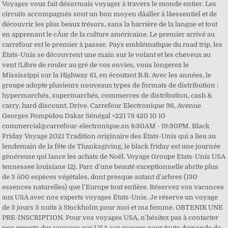
Voyages vous fait désormais voyager à travers le monde entier. Les
circuits accompagnés sont un bon moyen dâaller à lâessentiel et de
découvrir les plus beaux trésors, sans la barrière de la langue et tout
en apprenant le cÅur de la culture américaine. Le premier arrivé au
carrefour est le premier à passer. Pays emblématique du road trip, les
États-Unis se découvrent une main sur le volant et les cheveux au
vent !Libre de rouler au gré de vos envies, vous longerez le
Mississippi sur la Highway 61, en écoutant B.B. Avec les années, le
groupe adopte plusieurs nouveaux types de formats de distribution :
hypermarchés, supermarchés, commerces de distribution, cash &
carry, hard discount, Drive. Carrefour Electronique 96, Avenue
Georges Pompidou Dakar Sénégal +221 78 420 10 10
commercial@carrefour-electronique.sn 8:30AM - 19:30PM. Black
Friday Voyage 2021 Tradition originaire des États-Unis qui a lieu au
lendemain de la fête de Thanksgiving, le black friday est une journée
généreuse qui lance les achats de Noël. Voyage Groupe Etats-Unis USA
tennessee louisiane 12j. Parc d'une beauté exceptionnelle abrite plus
de 3 500 espèces végétales, dont presque autant d'arbres (130
essences naturelles) que l'Europe tout entière. Réservez vos vacances
aux USA avec nos experts voyages États-Unis. Je réserve un voyage
de 3 jours 3 nuits à Stockholm pour moi et ma femme. OBTENIR UNE
PRE-INSCRIPTION. Pour vos voyages USA, n'hésitez pas à contacter
nos experts des voyages aux USA sur mesure pour toute demande de