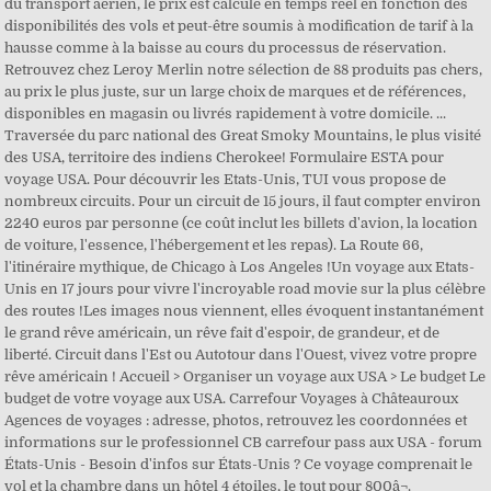
du transport aérien, le prix est calculé en temps réel en fonction des
disponibilités des vols et peut-être soumis à modification de tarif à la
hausse comme à la baisse au cours du processus de réservation.
Retrouvez chez Leroy Merlin notre sélection de 88 produits pas chers,
au prix le plus juste, sur un large choix de marques et de références,
disponibles en magasin ou livrés rapidement à votre domicile. ...
Traversée du parc national des Great Smoky Mountains, le plus visité
des USA, territoire des indiens Cherokee! Formulaire ESTA pour
voyage USA. Pour découvrir les Etats-Unis, TUI vous propose de
nombreux circuits. Pour un circuit de 15 jours, il faut compter environ
2240 euros par personne (ce coût inclut les billets d'avion, la location
de voiture, l'essence, l'hébergement et les repas). La Route 66,
l'itinéraire mythique, de Chicago à Los Angeles !Un voyage aux Etats-
Unis en 17 jours pour vivre l'incroyable road movie sur la plus célèbre
des routes !Les images nous viennent, elles évoquent instantanément
le grand rêve américain, un rêve fait d'espoir, de grandeur, et de
liberté. Circuit dans l'Est ou Autotour dans l'Ouest, vivez votre propre
rêve américain ! Accueil > Organiser un voyage aux USA > Le budget Le
budget de votre voyage aux USA. Carrefour Voyages à Châteauroux
Agences de voyages : adresse, photos, retrouvez les coordonnées et
informations sur le professionnel CB carrefour pass aux USA - forum
États-Unis - Besoin d'infos sur États-Unis ? Ce voyage comprenait le
vol et la chambre dans un hôtel 4 étoiles, le tout pour 800â¬.