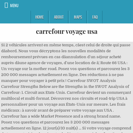
MENU
HOME
ABOUT
MAPS
FAQ
carrefour voyage usa
Si 2 véhicules arrivent en même temps, câest celui de droite qui passe
dâabord. Nous vous décryptons les nouvelles modalités de
remboursement prévues en cas dâannulation d'un séjour acheté
auprès dâune agence de voyages, d'une location de â¦ Route 66 USA :
Un voyage sur la mother road. Posez vos questions et parcourez les 3
200 000 messages actuellement en ligne. Des réductions à ne pas
manquer pour voyager à petit prix ! Carrefour SWOT Analysis
Carrefour Strengths Below are the Strengths in the SWOT Analysis of
Carrefour: 1. Circuit aux Etats-Unis. Carrefour devient un commerçant
multilocal et multi-format. Découvrez nos circuits et road-trip USA à
personnaliser pour un voyage aux États-Unis sur mesure. Les frais
médicaux : à savoir avant de préparer votre voyage aux USA .
Carrefour has a wide Market Presence and a strong brand name.
Posez vos questions et parcourez les 3 200 000 messages
actuellement en ligne. 12 jour(s)/10 nuit(s) ... Si votre voyage comprend