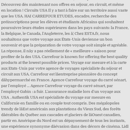
Découvrez dès maintenant nos offres en séjour, en circuit, et même
en location ! Circuits USA Il y a tant à faire sur un territoire aussi vaste
que les USA. HAI CARREFOUR ETUDES, encadre, recherche des
préinscriptions pour les élèves et étudiants Africains qui souhaitent
poursuivre leurs études supérieures dans les pays suivants: la France,
la Belgique, le Canada, l'Angleterre, les â¦ Chez ESTA.fr, nous
souhaitons que votre voyage aux États-Unis devienne un bon
souvenir et que la préparation de votre voyage soit simple et agréable.
La réponse, il nây a pas réellement de « meilleure » saison pour
profiter de la des USA. Carrefour is known for offering the best quality
products at the lowest possible prices. Voyage sur mesure et à la carte
aux Etats-Unis par votre agence de voyages spécialiste du séjour et
circuit aux USA. Carrefour est lâentreprise pionnière du concept
dâhypermarché en France. Agence Carrefour voyage du carré sénart,
par l'employé ... Agence Carrefour voyage du carré sénart, par
l'employé Gabin : a fuir. L'assurance maladie lors d'un voyage aux
USA . Authentik USA est spécialiste du voyage sur mesure en
Californie en famille ou en couple tout compris. Des mégalopoles
trendy de lâEst américain aux plantations du Vieux Sud, des forêts
dâérables du Québec aux cascades et glaciers de lâOuest canadien,
partir en Amérique du Nord est un dépaysement de tous les instants,
une expérience synonyme dâévasion dans des décors de cinéma. Lidl