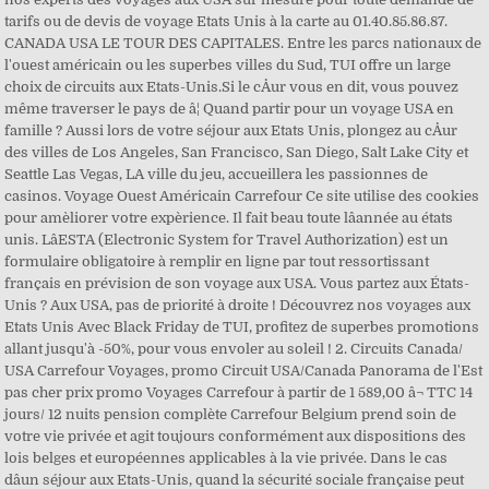
tarifs ou de devis de voyage Etats Unis à la carte au 01.40.85.86.87.
CANADA USA LE TOUR DES CAPITALES. Entre les parcs nationaux de
l'ouest américain ou les superbes villes du Sud, TUI offre un large
choix de circuits aux Etats-Unis.Si le cÅur vous en dit, vous pouvez
même traverser le pays de â¦ Quand partir pour un voyage USA en
famille ? Aussi lors de votre séjour aux Etats Unis, plongez au cÅur
des villes de Los Angeles, San Francisco, San Diego, Salt Lake City et
Seattle Las Vegas, LA ville du jeu, accueillera les passionnes de
casinos. Voyage Ouest Américain Carrefour Ce site utilise des cookies
pour amèliorer votre expèrience. Il fait beau toute lâannée au états
unis. LâESTA (Electronic System for Travel Authorization) est un
formulaire obligatoire à remplir en ligne par tout ressortissant
français en prévision de son voyage aux USA. Vous partez aux États-
Unis ? Aux USA, pas de priorité à droite ! Découvrez nos voyages aux
Etats Unis Avec Black Friday de TUI, profitez de superbes promotions
allant jusqu'à -50%, pour vous envoler au soleil ! 2. Circuits Canada/
USA Carrefour Voyages, promo Circuit USA/Canada Panorama de l'Est
pas cher prix promo Voyages Carrefour à partir de 1 589,00 â¬ TTC 14
jours/ 12 nuits pension complète Carrefour Belgium prend soin de
votre vie privée et agit toujours conformément aux dispositions des
lois belges et européennes applicables à la vie privée. Dans le cas
dâun séjour aux Etats-Unis, quand la sécurité sociale française peut