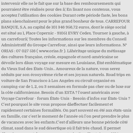
intervenir elle ne le fait que sur la base des remboursements qui
pourraient être réalisés pour des â¦ En lisant nos contenus, vous
acceptez l'utilisation des cookies Durant cette période faste, les bons
plans sâenchaînent pour le plus grand bonheur de tous. CARREFOUR
BANQUE, S.A. au capital de 101 346 956,72 euros, dont le siège social
est situé au 1, Place Copernic - 91051 EVRY Cedex. Tourner à gauche, à
un carrefourâ¦ Toutes les informations sur les membres du Conseil
Administratif du Groupe Carrefour, ainsi que leurs informations. N°
ORIAS : 07 027 516 ( www.orias.fr ). Lâhéritage unique du métissage
des cultures française, créole, espagnole et nord-américaine se
dévoile lors dâun voyage sur mesure en Louisiane, État emblématique
du Vieux Sud des États-Unis.. Amoureux de la nature, vous serez
séduits par son écosystème riche et ses joyaux naturels. Road trips en
voiture de San Francisco à Los Angeles ou circuit organisé en
camping-car de 1, 2, ou 3 semaines en formule pas cher ou de luxe sur
la côte californienne. Besoin d'un ESTA ? l'ouest américain avec
Voyage Carrefour - forum États-Unis - Besoin d'infos sur États-Unis ?
C'est pourquoi le site vous propose dâeffectuer facilement et
rapidement certaines formalités. On part souvent en été aux états-unis
en famille, car c'est le moment de l'année où l'on peut prendre le plus
de vacances avec les enfants.C'est d'ailleurs une bonne période côté
climat, saud dans le sud désertique où il fait très chaud. Il permet