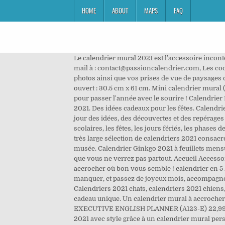
HOME
ABOUT
MAPS
FAQ
Le calendrier mural 2021 est l’accessoire incontournable pour faire des projets, planifier, rêver. Support de carton renforcé. Contactez-nous au 06 95 40 77 03 ou par mail à : contact@passioncalendrier.com, Les cookies assurent le bon fonctionnement de nos services. Avec ce calendrier mural, vous pouvez présenter vos plus belles photos ainsi que vos prises de vue de paysages ou portaits au format A3 ou A4 de manière spectaculaire. 23,99 $ CALENDRIER MURAL AUPEL 2021. Plus d'infos. format ouvert : 30.5 cm x 61 cm. Mini calendrier mural (16 x 21 cm) Taille du document coupé (taille finale après la coupe) Horizontal. Un calendrier de janvier à décembre 2021 pour passer l'année avec le sourire ! Calendrier Multicolore 40,5x65 cm - 2021 Calendrier France 14 mois - 40,5x65 cm - Décembre 2020 à … Créer un calendrier mural 2021. Des idées cadeaux pour les fêtes. Calendrier mural 2021- Astrologie lunaire, Collectif, Papier Cadeau. Joli Place, le magazine déco en ligne qui vous propose chaque jour des idées, des découvertes et des repérages pour embellir votre intérieur, Les affiches botaniques d’Atelier Arminho. Calendrier 2021 à imprimer avec les vacances scolaires, les fêtes, les jours fériés, les phases de la lune, les quantièmes, les numéros de jour et les numéros de semaine. Nous avons réuni pour vous une très belle et très large sélection de calendriers 2021 consacrés aux artistes et aux différents mouvements artistique à travers le temps et les époques, digne d'une collection de musée. Calendrier Ginkgo 2021 à feuillets mensuels détachables 28,5 x 15 ,5 cm sur support imprimé 41 x 19 cm. 7 idées pour peaufiner votre déco de Noël, 12 objets déco que vous ne verrez pas partout. Accueil Accessoires Calendrier mural 2020-2021 Abonnez-vous à l'infolettre. Calendrier 2021 Le calendrier mural signé Mathou à accrocher où bon vous semble ! calendrier en 5 langues : anglais, francais,allemand,italien,espagnol. Notez tous vos rendez-vous, les fêtes ou les anniversaires à ne pas manquer, et passez de joyeux mois, accompagnés des illustrations colorées et humoristiques de Mathou. le calendrier 2021 mural ou de bureau de vos rêves... Calendriers 2021 chats, calendriers 2021 chiens, calendriers 2021 animaux... A vous de choisir . Parée de jolis reflets dorés la pochette cadeau fera de votre calendrier un cadeau unique. Un calendrier mural à accrocher où bon vous semble ! Avec notre gamme de calendriers 2021 vous aurez ce qu'il vous faut. AUPEL WEEKLY EXECUTIVE ENGLISH PLANNER (A123-E) 22,99 $ CAHIER DE PRÉPARATION DES COURS ET RELEVÉ DE NOTES. Voir l'offre. Calendriers 2021 Organisez votre année 2021 avec style grâce à un calendrier mural personnalisé. Voir l'offre. Un calendrier de janvier à décembre 2021 pour vivre toute l'année au gré des couleurs de Mathou. Découvrez toutes les informations sur le produit et nos offres associées. En poursuivant votre navigation sur ce site, vous acceptez