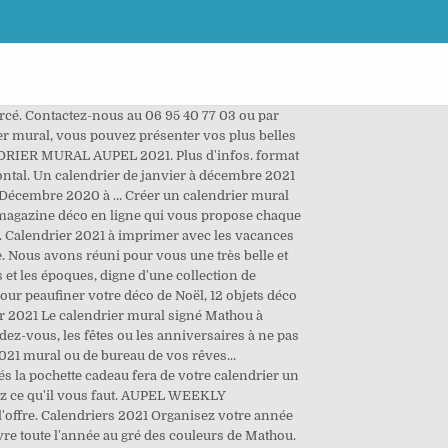
rier mural déco 29x39 cm Chats 2021. Calendrier 2021 … Taille marges pleines comprises (taille initiale du document) Horizontal. Calendrier mural New Minimal 2021 dès 34,95 € Calendrier mural Swedish Summer 2021 dès 34,95 € Calendrier mural Scandinavian Scenery 2021 dès 34,95 € Calendrier mural Joie de vivre 2021 dès 34,95 € Calendriers muraux. Economisez 33%. Des milliers de livres avec la livraison chez vous en 1 jour ou en magasin avec -5% de réduction . DERNIÈRE CHANCE : commandez aujourd'hui en Express et recevez vos cadeaux avant le 24 ! Calendrier mural paysages canadiens (2021) 292938 (740-DDF707-28) Promotion En utilisant ces derniers, vous acceptez l'utilisation des cookies. Et si vous avez besoin de plus de place pour noter toutes vos idées, jetez un œil à nos agendas semainiers , et organisez-vous avec style. Son humour et sa joie de vivre communiquées dans ce calendrier pour passer l'année avec le sourire ! Calendrier Annuel mural 2021 - Carte France - 55 x 43 cm ... 2,71 €HT . Calendrier 2021 consacré à l'Art. Notre calendrier photo offre de la place pour 13 à 145 photos. Découvrez Pochette cadeau pour calendrier. Sélectionnez jusqu'à 12 photos, au format JPG. Bien choisi, c’est aussi un élément qui embellit notre déco. Tous vos paiements sont sécurisés lorsque vous achetez sur passioncalendrier.com, Une question ? FAQ Statut de la commande Notre blog. new Calendrier Ginkgo 2021 à feuillets 23 x 13 cm sur support imprimé 33 x 16 cm. format ferme : 30.00 cm x 30 cm. Pour avoir les idées claires en 2021 et garder une vue d'ensemble sur les jours et mois à venir, nos calendriers muraux sont aussi pratiques qu'esthétiques ! Le calendrier perpétuel 2021 (14,8 x 42 cm) vous permettra de ne plus oublier un anniversaire ou une fête annuelle importante. Calendrier mural 2021 Notre best-seller: votre calendrier individuel qui vous fera plaisir toute l'année. Bien choisi, c’est aussi un élément qui embellit notre déco. 1648 x 1276 pixels. Support de carton renforcé. Grand calendrier mural 29x29 zen 2021 en vente chez Maisons du Monde. Après une année 2020 compliquée, nous avons envie de redémarrer sur une page blanche. Calendrier et règle gratuits. Choisissez un type de calendrier : Calendrier annuel 2021 ( janvier à décembre ) Calendrier scolaire 2020-2021 ( septembre à août ). Draeger la carterie - Grand calendrier mural 29x29cm 2021 DOISNEAU - Multicolore Les magnifiques et incontournables photographies de Paris de Robert Doisneau sont à retrouver mois après mois, page après page dans ce calendrier mural 2020-2021. L’illustratrice Mathou nous assure qu’en 2021 tout est possible grâce à son Joyeux journal 2021 et à son Calendrier mural Mathou dont les dessins v