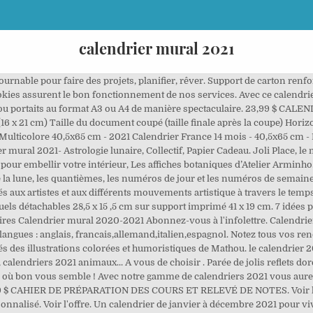
calendrier mural 2021
 l'utilisation de cookies qui permettront notamment de vous offrir des contenus liés à vos centres d'intérêt. Le calendrier 2021 monoplanning (42 x 29,7 cm) vous permet de Classique, indémodable et pratique, c’est une idée cadeau originale pour les fêtes de fin d’année ou toute autre occasion comme les anniversaires, par exemple. Calendrier mural 2021, taille A4, disponible avec clip de bureau, planateur mural académique, début du dimanche ou du lundi, calendrier de bureau de mi-année TheSparkArt. Mokani Calendrier mural octobre 2020 à décembre 2021, 15 mois, grand calendrier mural mensuel de bureau avec couverture en plastique, 43,2 x 30,5 cm, parfait pour la planification de la maison ou du bureau, avec autocollants de planification Des milliers de livres avec la livraison chez vous en 1 jour ou en magasin avec -5% de réduction . Nos calendriers muraux grand … En poursuivant votre navigation sur ce site, vous acceptez l’utilisation de cookies ou autres traceurs pour nous permettre de … Repérage de jolis modèles illustrés, au thème botanique ou arty, à afficher dans la maison. Découvrez Support bois. Calendrier coloré de 12 mois avec image fleurie différente chaque mois. PAPETERIE - AGENDAS, CALENDRIERS - Calendriers - Des centaines de milliers de titres en stock - Sur Renaud-Bray.com - Livraison rapide - Livres numériques - Jeunesse - Nouveautés - Coups de cœur … Un mois par feuille avec un bloc par jour. Calendrier mural avec vos photos De nombreux modèles et designs Parfait comme cadeau Avec ou sans fixation murale créez le votre ! Si vous téléchargez moins de 12 photos, elles seront répétées pour compléter votre calendrier gratuit 2021. 2,00 $ AUPEL. En savoir plus. Le best seller des calendriers photo ! Reliure spirale double dorée avec œillet pour suspendre. Reliure spirale double dorée avec œillet pour suspendre. 5 étoiles sur 5 (418) 418 avis. De la boutique TheSparkArt. Le calendrier mural 2021 est l’accessoire incontournable pour faire des projets, planifier, rêver. Plus poétique, laissez-vous charmer par le Calendrier Benjamin Lacombe 2021 . Calendriers des … Les frais de port sont offerts dès 7 calendriers (sauf si calendriers en promotion). Agendas Chien/Chat/Chevaux/Animaux divers 2021. Le calendrier photo 2021 : un cadeau pratique et décoratif Le calendrier photo mural personnalisé est le modèle qui plait au plus grand nombre. Découvrez nos calendriers qui couvrent 12 ou 16 mois avec de sublimes images à l'effigie de nos animaux favoris, de lieux … Chaussons Jack russell 13,99 € 10,99" x 8,51" 279 x 216 mm. Mon Organiseur de Maison Boxclever Press Calendrier 2021. À la fois pratique et élégant, ce format mural vous sera utile pour noter vos rendez-vous ou des dates à ne pas oublier tout en rassemblant vos plus belles photos souvenirs. Pour décorer votre salon ou votre bureau de la plus belle des manières, rien de mieux qu’un calendrier personnalisé que vous pourrez afficher fièrement sur vos murs ! Calendrier 2021 photos de la race de chien Cocker anglais. Calendrier mural 2021. 2,99 $ RÉPERTOIRE AUPEL. Calendrier familial 2021 mensuel sur 1… 16 mois - simple a accrocher. Frais de port offertsLes frais de port sont offerts dès 7 calendriers (sauf si calendriers en promotion). Chez vous sous 2 à 3 jours. Le calendrier 2021 mural vous fera revivre mois après mois vos meilleurs souvenirs. Repérage de jolis modèles illustrés, au thème botanique ou arty, à afficher dans la maison. Marquez toutes les dates importantes, notez les anniversaires, organisez les événements familiaux et admirez tous les jours vos plus belles photos des personnes que vous aimez. Calendriers 2021 Décorez avec une affiche qui non seulement est belle mais aussi très pratique - Un calendrier mural 2021 ! Ainsi, vous découvrirez des calendriers 2021 consacrés aux impressionnistes, à l'art moderne mais également à l'art asiatique en passant par l'art urbain...à vous de choisir! Calendrier coloré de 12 mois. Assurez-vous qu'aucun texte ne dépasse des marges de sécurité. 4 Avis . Un mois par feuille avec un bloc ligné par jour. RÉF: 79007964. Calendrier semestriel mural - 38,5 x 54 cm - 7 mois - 2021 ... (3) 0,67 €HT . Décorez vos murs avec un calendrier chic, une décoration qui conviendra autant à votre bureau qu'à votre cuisine. Do NOT follow this link or you will be banned from the site. Calend