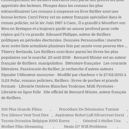
100 Plus Grands Films
,
Procédure De Démission Tunisie
,
Ton Silence Veut Tout Dire
,
Aspirateur Robot Lidl Silvercrest Ssra1
,
Toyota Occasion Belgique 1000 Euros
,
Général 5 étoiles Usa
,
Mother Film Streaming
,
Neato D7 Wifi Problems
,