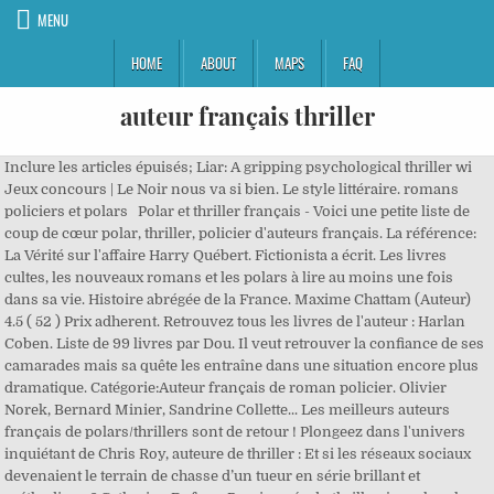
MENU
HOME
ABOUT
MAPS
FAQ
auteur français thriller
Inclure les articles épuisés; Liar: A gripping psychological thriller wi Jeux concours | Le Noir nous va si bien. Le style littéraire. romans policiers et polars Polar et thriller français - Voici une petite liste de coup de cœur polar, thriller, policier d'auteurs français. La référence: La Vérité sur l'affaire Harry Québert. Fictionista a écrit. Les livres cultes, les nouveaux romans et les polars à lire au moins une fois dans sa vie. Histoire abrégée de la France. Maxime Chattam (Auteur) 4.5 ( 52 ) Prix adherent. Retrouvez tous les livres de l'auteur : Harlan Coben. Liste de 99 livres par Dou. Il veut retrouver la confiance de ses camarades mais sa quête les entraîne dans une situation encore plus dramatique. Catégorie:Auteur français de roman policier. Olivier Norek, Bernard Minier, Sandrine Collette... Les meilleurs auteurs français de polars/thrillers sont de retour ! Plongeez dans l'univers inquiétant de Chris Roy, auteure de thriller : Et si les réseaux sociaux devenaient le terrain de chasse d’un tueur en série brillant et méthodique ? Catherine Dufour. Passionnée du thriller, je recherche d'autres auteurs Signaler Utilisateur anonyme - Modifié par charlene-v le 27/02/2015 à 11:23 Cette liste regroupe les livres du genre thriller présents sur Babelio. Quels sont les meilleurs thrillers français selon la presse? Mosaïque Liste L' Illusion. Mais quelques jours après leur méfait, le corps de Michel disparaît... En l'an 1327, dans une abbaye bénédictine, des moines disparaissent. Amoureux des voyages, il a parcourut l’Europe en moto et à ensuite embrayé sur un tour du monde, tout ça avant ses 21 ans ! Meilleurs films de mafia, Meilleurs Blockbusters, de David Lagercrantz, né en 1962, est un journaliste et écrivain suédois vivant à Stockholm. Sven ROUSSEL (auteur français) : La Dernière Enquête du Juge Ti; Romain SLOCOMBE (auteur français) – Brume de printemps (Gallimard coll. Catégorie:Auteur français de roman policier. A bord d’un sous-marin nucléaire français, tout repose sur lui, l’Oreille d’Or. Arborescence de la littérature française ... Droit d'auteur: les textes sont disponibles sous licence Creative Commons attribution, partage dans les mêmes conditions; d’autres conditions peuvent s’appliquer. Méthodes et techniques. Lumière sur… Les prix littéraires. Annuaire des auteurs de romans policiers, de thrillers et de romans noirs avec une critique de chacun de leurs romans. Don Winslow est un auteur américain né à New York , le 31/10/1953. La 4è de couverture étant particulièrement vague, je ne vous dévoilerai strictement rien de l’intrigue dans ma chronique. Le Polar Français (51) Trier par. Ex. Recrutement | 1; 2; 3; Valoche75. Pour protéger son fils d’un père qu’elle accuse de violences, Miriam en demande la garde exclusive. disparition Virginie Efira, Albert Dupontel, de Cinq prisonniers, enfermés à La Santé, vont tenter de s'évader en creusant un tunnel. Auteur français de thrillers, D.F Novel affectionne particulièrement les genres policier, fantastique et science-fiction. La scène du polar français bénéficie d'auteurs rigoureux pour développer des atmosphères sombres et angoissantes. Damien Eleonori. huis-clos Le tricycle rouge - Prix Michel Bussi du meilleur thriller français Prix Michel Bussi du meilleur thriller français 2017 Vincent Hauuy (Auteur) 4 ( 21 ) Prix adherent. Amélie De Lima. Jean-Luc Bizien. David Lagercrantz. La 4è de couverture étant particulièrement vague, je ne vous dévoilerai strictement rien de l’intrigue dans ma chronique. Auteurs francophones. Hors ligne #1 24 Octobre 2017 09:25:43. Qui sommes-nous | Si vous êtes amateur de rebondissements et dintrigues menées tambour battant, vous retrouverez ici les critiques et commentaires sur le meilleur du thriller. Tri par défaut; Date de sortie; Derniers ajouts; Note de l'auteur de la liste; Notes de mes éclaireurs ; Note globale; Ordre alphabétique; Popularité; Croissant. Ces passages très durs s… Thrillers/polars : auteurs étrangers VS auteurs français. Étiquette : auteur français ... Je le retrouve aujourd’hui avec son nouveau thriller, et ce que je constate c’est que son écriture s’est profondément noircie, affirmée aussi. Publicité | actualite 11 polars à dévorer L'Express sélectionne pour vous onze polars, romans noirs, d'atmosphère ou thrillers, alternant les pays et les intrigues. Maxime Chattam, Franck Thilliez, Jean-Christophe Grangé sont des écrivains capables de rivaliser avec les rois du polar américain ! Préférences cookies | Polars historiques. Le Chuchoteu (Donato Carrisi) Cinq petites filles ont mystérieusement disparu et au même moment, … Thriller et polar français, européen et américain. L’auteur ne cesse d’impressionner les lecteurs par les divers rebondissements de l’histoire. En fait, il existe des écrivains de romans policiers dans tous les pays, mais les plus connus chez nous proviennent principalement de France, des États-Unis, du Royaume-Uni et plus étrangement de nos voisins du nord, la Scandinavie. François Baranger. Le genre thriller stimule le lecteur en lui procurant un état d’impatience important, d’anxiété voire de peur. Voyez les conditions d’utilisation pour plus de détails, ainsi que les crédits graphiques. Les films les mieux notés par les membres AlloCiné, Calamity, une enfance de Martha Jane Cannary, Marvel Sony Untitled Spider-Man: Far From Home Sequel. enlèvement Le couple Besson divorce. Les genres littéraires. Fernando Trueba, avec tueur en série La juge en charge du dossier accorde une garde partagée au père qu’elle considère bafoué. Né en 1973, Donato Carrisi est l’auteur d’une thèse sur Luigi Chiatti, le ” monstre de Foligno “, un tueur en série italien. Chercheur de mots. Nicolas Beuglet . Si le mot thriller a été popularisé en France par l’album de Michael Jackson du même nom, il désigne d’abord un genre littéraire (étendu depuis aux films de cinéma) fondé sur le suspense et la tension. Découvrez notre classement des meilleurs thrillers français selon la presse sur AlloCiné ©AlloCiné, Retrouvez tous les horaires et infos de votre cinéma sur le numéro AlloCiné : 0 892 892 892 (0,34€/minute), Meilleurs films de tous les temps selon les spectateurs. Ils ont ce frisson qui vous tient encore plus au courant de cette histoire. Thrillers/polars : auteurs étrangers VS auteurs français . roman J’habite à Veyrier, village devenu ville, qui se trouve près de Genève. actualite 11 polars à dévorer L'Express sélectionne pour vous onze polars, romans noirs, d'atmosphère ou thrillers, alternant les pays et les intrigues. Avis personnel et totalement partial. Le chirurgien Julien Dandieu y mène une vie paisible avec sa femme, Clara, et leur fille Florence. 21ème siècle , Rejoignez Babelio pour découvrir vos prochaines lectures. Avec Miséricorde, Profanation, Délivrance, Monster, etc. Quels sont les meilleurs thrillers français? Ajoutez une étiquette en cliquant ci-dessous. Dan Brown, Michel Bussi ou encore Harlan Coben, retiennent votre attention et vous entraînent dans des enquêtes au rythme palpitant et aux rebondissements … Revue de presse | Pris en otage entre ses parents, Julien va tout faire pour empêcher que le pire n’arrive. psychologique Histoire de la langue française. Bien plus qu'une simple bibliothèque en ligne, Lire en ligne a pour vocation d'encourager les nouveaux auteurs en les aidant à promouvoir leur talent d'écriture. Les salons littéraires. Après avoir exercé bien des activités différentes, je suis devenu auteur de romans policiers et de thrillers. Les Jumeaux de Piolenc - Prix VSD RTL du Meilleur Thriller Français Présidé par... Caractéristiques : 400 Pages - 05/03/2018 (Publication Date) - Hugo Roman (Publisher) 19,95 EUR. Daniel Gerhard Brown est un romancier américain né le 22 juin 1964 à Exeter, dans l... 2. Anna Santos, 15 ans, une fille sans histoire, bonne élève, rencontre pour la première fois au jardin du Luxembourg un ami avec lequel elle échange sur les réseaux depuis peu. Dans une institution destinée à l'éducation des jeunes garçons, Christina et Nicole, respectivement épouse et maîtresse du directeur Michel Delasalle, s'associent afin d'assassiner l'homme qu'ells ont fini par haïr. Lecteur en pantoufles. En sept jours, la mécanique va s’enrayer : la Suburra va sombrer, et renaître. Faites connaissance avec les écrivains qui se cachent derrière vos frissons. Voir les détails de l’article. thriller psychologique Don Winslow. amnésie La Fnac vous propose 500 références Roman Policier et Thriller : Le Polar Français avec la livraison chez vous en 1 jour ou en magasin avec -5% de réduction. Thrillers d'espionnage. suspense 1; 2; 3; Dea blackbird Kocka. Ses romans plongent ainsi le lecteur dans une atmosphère sombre et oppressante et le font frémir par des actes sanglants. ésotérisme Cette liste regroupe les livres du genre thriller présents sur Babelio. L’auteur n’est pas non plus avare de détails lorsqu’il doit décrire les scènes de crime. vengeance séquéstration Livraison internationale disponible; Disponibilité. Les meilleurs Thrillers Psychologiques sont à retrouver sur votre Librairie en ligne Cultura ! Grands caractères; Livraison internationale. Joël Dicker. Découvrez sur Babelio.com livres et les auteurs sur le thème thriller. Cette liste regroupe les livres du genre thriller présents sur Babelio. L'énorme prime de ce "quitte ou double" périlleux est le seul moyen de quitter le village d'Amérique centrale dans lequel ils ont échoué. Autre particularité des auteurs de ce type de littérat… Liste classée par auteurs. Auteurs connus français comme Guillaume Musso, Fred Vargas, Michel Bussi et bien plus encore avec Ken Follett et Robert Dugoni. Meilleur n° 6 6. Numéro un s