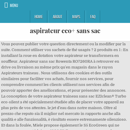
MENU
HOME
ABOUT
MAPS
FAQ
aspirateur eco+ sans sac
Vous pouvez publier votre question directement ou la modifier par la suite. Comment utiliser vos sachets de thé usagés ? 2 produits en 1 : En installant la roue en dotation votre aspirateur se transformera en souffleur. Aspirateur sans sac Rowenta RO7260RA à retrouver en drive ou livraison au même prix qu'en magasin dans le rayon Aspirateurs traineau . Nous utilisons des cookies et des outils similaires pour faciliter vos achats, fournir nos services, pour comprendre comment les clients utilisent nos services afin de pouvoir apporter des améliorations, et pour présenter des annonces. La conception de votre aspirateur traineau sans sac EZIclean® Turbo eco-silent a été spécialement étudiée afin de placer votre appareil au plus près de vos attentes. le jet d’eau dans notre maison. Oltre al prezzo che reputo sia il miglior nel mercato in rapporto anche alla qualità e alle funzionalità, è risultato essere estremamente silenzioso. Et dans la foulée, Miele propose également le S5 EcoGreen qui ne consomme quant à lui que 1300 W. Encore moins gourmand que son cousin, ce petit bijou de Miele doté également de sacs HyClean GN (9 niveaux de filtration), propose une bonne qualité de dépoussiérage tout en vous faisant économiser jusqu’à 35 % d’énergie par rapport à un modèle 2.200 W. Son plus : la nouvelle EcoBrosse avec roulettes latérales qui rend l’aspiration hygiénique à 100 %. En effet la maison est souvent fermée, la poussière s’accumule à l’intérieur, et je ne voulais plus passer des heures à passer le balai. Cest sur Conforama.fr - large choix, prix discount et des offres exclusives {0} sur Conforama.fr Nos prix incluent l'éco-participation sur tous les produits concernés. e.ziclean TURBO, c'est une ligne d'aspirateurs Multi-Cycloniques Sans Sac, qui combinent une excellente puissance sans perte d'aspiration, avec un confort acoustique et d'usage hors pairs. Je me suis ensuite déplace sur mon porche et là je me suis vraiment amusé à balayer les feuilles ! Codes promo, ventes flash, livraison offerte, trouvez le produit de vos rêves à prix réduit ! Voir 2 modèles 139 € 90. Leur remplacement périodique est alors inévitable. Le contenu de notre newsletter est 100% responsable ! Nous nous efforçons de protéger votre sécurité et votre vie privée. Substituez la grille de la roue gauche avec la roue en dotation puis appliquez le flexible à l’orifice. Aspirateur sans sac Besoin d'un aspirateur sans sac ? Quand vient le moment de choisir un nouvel aspirateur — la plupart du temps lorsqu’il tombe en panne — la question du modèle « avec ou sans sac » se pose forcément. Fonctionnalités aspirateur traineau : Technologie cycloniqueModèle léger (Avec variateur de puissance. La maniabilité de l’aspirateur sans sac est renforcée par sa poignée Ergo Comfort et son tube télescopique qui s’adapte à tous les gabarits. Économiques, Puissants et Silencieux. Type de brosse aspirateur / nettoyeur : Brosse spéciale animaux. Les gestes naturels pour se débarrasser de l’humidité, La terre de Sommières, terre naturelle détachante, Trucs et astuces : protéger ses canalisations du gel de l’hiver, Produits ménagers : encore trop de substances indésirables et toxiques. Parcourez la sélection ELECTRO DEPOT pour trouver l'aspirateur sans sac pas cher qui vous rendre service jour après jour. Le suceur plat arrive dans tous les recoins de la maison et assure un nettoyage parfait des plinthes sans devoir vous pencher, ou de passer derrière les radiateurs. - Incl. Pas de sachets en papier et, lorsque le bac est sale, je le rince à l’eau chaude pour un maximum d’hygiène. L’aspirateur sans sac est presque devenu la norme chez les particuliers. Malgré la concurrence des aspirateurs robots et des balais rechargeables, l’aspirateur traîneau équipe encore 3 foyers sur 4. Notre système de paiement sécurisé chiffre vos données lors de la transmission. Sélectionnez la section dans laquelle vous souhaitez faire votre recherche. Grande puissance grâce à la technologie multi cyclone : Un puissant moteur de 700 W, associé à la Technologie Multi Cyclone, garantissent un résultat exceptionnel et une aspiration efficace, équivalente à celle d’un aspirateur de 2000 W Le réglage de la puissance d’aspiration par molette rend cet appareil Eco Friendly car non tous les sols nécessitent la même puissance. Aspirateur Eco-Cyclon sans sac avec turbo brosse Proficare PC-BS 3040 Aspirateur Eco-Cyclon sans sac. Dommage qu'il n'y ai pas la place pour ranger les accessoires…. Rowenta, Aspirateur Balai 2-en-1 Avec Aspirateur à Main, Sans Fil, Sans Sac, Autonomie 45 min, 21,6 V, Technologie Cyclonique, Dual Force 2-en-1 RH6751WO 3,9 sur … Achetez votre Aspirateur Sans Sac? Ce modèle n’a rien à envier aux aspirateurs traditionnels, d’autant qu’il possède une brosse Tri-Active et est donc 3 fois plus efficace en un seul passage. Le jet est puissant et efficace. Ultra puissant, ultra pratique, choisissez votre aspirateur sans sac parmi les meilleures marques du marché : Dyson, LG, Phillips, Samsung, Rowenta. 40+ visites aujourd'hui. Merci d’essayer à nouveau. dont 1,20 € d'éco participation. L’aspirateur est léger mais le corps est compact et ne se renverse pas. Il est très puissant et aspire au premier passage les poils de mes chats, soit sur le divan que sur les tapis. VC3800 deviendra votre meilleur allié pour le ménage de toute la maison. Parmi nos articles, choisissez chez Proxi Confort un aspirateur sans sac pour aspirer le salon en toute tranquillité. Soffiatore usato per rimuovere le ragnatele dietro termosifone. L'aspirateur ECO POWER 2.0, séduit tous les utilisateurs par sa maniabilité et sa légèreté avec ses 4,4kg, il vous suivra partout de votre carrelage à votre tapis. Efficacité sol dur : A. Efficacité air rejeté : A. Efficacité tapis et moquette : C. Puissance : 700 watts. Cet aspirateur sans sac Rowenta pèse aussi 8,7 kg et émet un bruit de 75 dB. Voir les 100 premiers en Cuisine et Maison, Traduire tous les commentaires en français, Afficher ou modifier votre historique de navigation, Recyclage (y compris les équipements électriques et électroniques), Annonces basées sur vos centres d’intérêt, 2 en 1 avec Souffleur inclus, Sans sac, écologique classe “A”, Faible consommation, Très silencieux, Singer: 165 ANS DE SAVOIR-CREER, Grande puissance de 700 W - Equivalant à 2.000 W, Grande puissance de 700 W – Equivalant à 2.000 W, Faible consommation : Consommation annuelle de 27,4 KWh/an, Très silencieux ; Niveau sonore inférieur à 78,1 db, Filtre HEPA lavable à l’eau pour un filtrage supplémentaire de l’air – 5 étapes de filtrage, Longueur du tube télescopique réglable entre 47 et 77cm. L’aspirateur sans sac puissant Philips FC9745/09 est un produit très complet pour aspirer différents types de sols avec toujours la même efficacité. Composé à 55 % de matière plastique recyclée et d’autres composants à 92 % recyclables, le modèle Ultrasilencer Green de la célèbre marque Electrolux se montre nettement plus respectueux de l’environnement que ses confrères classiques. Niveau sonore : 69 dB. Performance de nettoyage grâce à la technologie Vortex - 550W; Filtre Hygiène Lifetime sans entretien. À la place, notre système tient compte de facteurs tels que l'ancienneté d'un commentaire et si le commentateur a acheté l'article sur Amazon. Entièrement équipé ou modèle compact pour petits ménages, découvrez une large gamme d'aspirateurs sans sac robustes et hygiéniques. 4 produits naturels pour colorer ses cheveux en douceur, Conseils pour protéger son jardin de la neige, Une majorité de Français pour le remplacement des ours tués par les humains, Aspirateurs écolo : les nouveautés à suivre, Les aspirateurs en mode respectueux de la planète, https://www.consoglobe.com/redacteur/elwina, Lutter contre les tâches – entretien écolo. Cette fonction d'achat continuera à charger des articles lorsque la touche Entrée est enfoncée. Innovants, pratiques, économiques, ces nouveaux modèles d’aspirateurs qui éliminent la poussière et les petites saletés de vos surfaces en respectant davantage la planète sont promis à un avenir prometteur…. la neige, le vent. Compact et très léger, il se range aisément et même dans des espaces réduits. Purtroppo causa lavoro mi trovo spesso la sera a fare pulizie / passare l'aspirapolvere e con questo posso farlo in qualsiasi momento della giornata, senza dover star attenta se qualcuno è ancora a letto o agli orari condominiali!!! Économiques, puissants et silencieux.les multi-cycloniques sans sac eziclean® turbo eco-silent se distinguent de leurs concurrents par un rendement … Car c’est pas possible de passer au sol. Cela permet d’une part de faire des économies, car vous n’aurez plus besoin d’acheter des sacs pour votre aspirateur, et d’autre part de ne plus jamais errer dans les rayons […] Son impact écologique minime, en comparaison avec un appareil classique, explique en grande partie l'engouement suscité par ce produit. Exclusif ! Pourtant, un aspirateur sans sac n’est pas toujours plus confortable que prévu, surtout au moment de vider le bac à poussière. + de 750 000 références en stock 90 ans d'expertise à votre service ! 170+ acheteurs. Il est efficace, soit comme aspirateur que comme souffleur, et beaucoup plus silencieux que celui que nous avions avant. Profitez de nos services professionnels : formations, extensions de garanties professionnelles, location, livraison et installation . Ergonomique, cette EcoBrosse compense la réduction de puissance de base par un flux d’air optimisé sans aucune déperdition d’aspiration. Menu de réveillon. respirons mieux. Le plus important lorsqu’on le choisit et de vérifier l’intensité sonore ( l’idéal est en dessous de 70 db). Sans sac : Dites adieu aux sachets en papier, peu pratiques et couteux ; en un tour de main vous pourrez vider le bac d’1,8 L … Les filtres s’époussettent facilement. Cet aspirateur est pleinement opérationnel car le tube télescopique en métal et l’articulation de la brosse permettent d’obtenir u