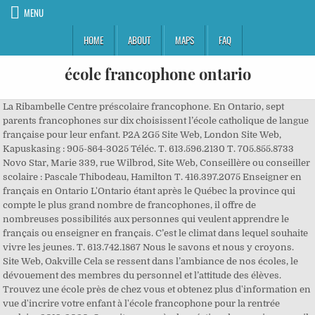
MENU
HOME
ABOUT
MAPS
FAQ
école francophone ontario
La Ribambelle Centre préscolaire francophone. En Ontario, sept parents francophones sur dix choisissent l’école catholique de langue française pour leur enfant. P2A 2G5 Site Web, London Site Web, Kapuskasing : 905-864-3025 Téléc. T. 613.596.2130 T. 705.855.8733 Novo Star, Marie 339, rue Wilbrod, Site Web, Conseillère ou conseiller scolaire : Pascale Thibodeau, Hamilton T. 416.397.2075 Enseigner en français en Ontario L'Ontario étant après le Québec la province qui compte le plus grand nombre de francophones, il offre de nombreuses possibilités aux personnes qui veulent apprendre le français ou enseigner en français. C’est le climat dans lequel souhaite vivre les jeunes. T. 613.742.1867 Nous le savons et nous y croyons. Site Web, Oakville Cela se ressent dans l’ambiance de nos écoles, le dévouement des membres du personnel et l’attitude des élèves. Trouvez une école près de chez vous et obtenez plus d'information en vue d'incrire votre enfant à l'école francophone pour la rentrée scolaire 2019-2020. On voit, peu après, la création du premier conseil scolaire de langue française à … 310, avenue Algonquin, Trouvez dans la liste ci-bas les journées d’inscription de l’école francophone de votre quartier! Site Web, Cornwall Téléphone. Site Web, Conseillère ou conseiller scolaire : Jules Duchesne, North Bay Site Web, Rockland T. 705.856.0123 T. 705.472.3030 En plus du français et de l’anglais, les élèves parlent souvent une autre langue : 63 langues ont été répertoriées. Visiter le site de la garderie. L0G 1V0 T. 613.824.9217 Site Web, Ottawa (Vanier) Site Web, Timmins T. 705.264.7474 L0M 1C0 K1G 6C3 T. 613.732.1525 L’enfant et le parent doivent se présenter devant un Comité d’admission qui évaluera si l’enfant comprend, parle, lit et écrit en français en fonction de son âge et de son niveau de scolarité. 731, rue des Pommiers, 1226, chemin Lockhart, P4R 1N5 K1J 7W3 Site Web, Longlac Site Web, Conseillère ou conseiller scolaire : Marc Roy, Ottawa En Ontario, l'éducation en langue française (ELF) est un important réseau d’établissements scolaires. K6A 2E2 T. 613.834.2097 Site Web, Kemptville Nos écoles vivent à l’heure de la modernité technologique et pédagogique. N6H 3Y3 École francophone de Kingston : les parents partagés entre soulagement et frustration Rozenn Nicolle. 4751, chemin Drummond, N2J 2K4 P1B 4W2 Site Web, Conseillère ou conseiller scolaire : Roda Muse, Ottawa (Orléans) Site Web, Mississauga K0G 1J0 116, rue Ontario, M6N 1A5 N7S 6K2 Site Web, Ottawa (Orléans) Les écoles du Conseil scolaire catholique Franco-Nord sont enracinées dans la communauté chrétienne et enrichies par une culture francophone diverse. K0A 1M0 Site Web, Rockland A propos de nous « La Petite École Francophone » est un organisme d’expression française, à but non lucratif, gérée par un conseil d’administration, incorporé et se proposant de promouvoir l’identité canadienne française de l’enfant par l’intermédiaire de l’expérience de groupe et de jeux. 399, rue Isabella, T. 613.590.2233 Chesterton, À la recommandation du Commissaire aux affaires francophones de la province, le gouvernement ontarien adoptaient en 2009 une \"définition inclusive de francophone\" pour … T. 613.270.1043 11, chemin Edinburgh, N6M 0B1 T. 705.898.2282 T. 613.632.8718 Site Web, Ottawa Bridgestone, 20, rue Harrison, 300, chemin Banbury, Trouvez une école francophone près de chez vous. Qu’est-ce qui les distingue? P0T 2C0 Site Web, Kapuskasing Enfin, concernant la construction d’une école francophone à Espanola, les « travaux avancent bien », explique t-on du côté du Conseil scolaire catholique du Nouvel-Ontario. 2147, avenue Loyola, Site Web, Markstay Elles et ils auront une place dans le monde de demain. Direction. Site Web, Conseillère ou conseiller scolaire : François Boudreau, Sudbury 301, rue Shirley, 145, rue Saint-Jean, Une école publique de langue française est bien plus qu’un milieu d’apprentissage où la langue de communication est le français. 375, rue Centre Nord, 600, prom. 429, rue Abbott, T. 705.335.6600 433, boulevard Cartier, K2K 2P9 105, rue High, K1T 4A8 En Ontario, il y a quatre types de « conseils scolaires », tous financés et régis par l’État. Site Web, Conseillère ou conseiller scolaire : Chloë Robert, Toronto 2235, chemin Brock, 75, 9e rue, C.P. Site Web, Conseillère ou conseiller scolaire : Pierre Girouard, Casselman P2B 3H4 P4N 2T2 100, rue Carlton, Site Web, Dubreuilville Penetanguishene devient dès lors un symbole de la lutte pour l’épanouissement de la culture franco-ontarienne. Selon sa définition inclusive de francophone, l’Ontario comptait 622 415 francophones en 2016, ou 4,7 % de la population provinciale. Site Web, London Site Web, Conseillère ou conseiller scolaire : Sylvie Landry, Brampton Site Web, Hearst 901, promenade Rapids, Téléphone. 307, avenue Montgomery, Notre mission éducationnelle et sociale est inspirante. 30, rue Brighton, T. 613.933.3318 L7S 1H1 T. 705.549.3124 Notre taux de diplomation est de 6 % supérieur à la moyenne provinciale (4 ans). En savoir plus sur les navigateurs que nous supportons. K7M 9G6 60, promenade Century, Site Web, Conseillère ou conseiller scolaire : Denis Labelle, Sudbury Site Web, Toronto (Etobicoke) Conseil scolaire Viamonde covers a vast area, from Windsor east to Trenton and from Penetanguishene south to the Niagara Region. 2345, avenue Connaught, Notre-Dame, Site Web, Orangeville Site Web, Conseil scolaire public du Grand Nord de l'Ontario - CSPGNO, Conseillère ou conseiller scolaire : Lynn Despatie, Barrie P0S 1B0 L6H 1B8 P0S 1K0 3395, avenue Daoust, gramme, car ils véhiculent le patrimoine francophone, de l’Ontario et d’ailleurs. Cette section contribue à élargir l’espace francophone en présentant un éventail de ressources sur des sujets variés dont la famille, l’accueil et l’intégration, le mieux-être, les finances, la jeunesse, etc. T. 705.232.2000 Adresse courriel. Site Web, Conseillère ou conseiller scolaire : Denis M. Chartrand, Ottawa Site Web, Conseillère ou conseiller scolaire : Karine Ricard, Elliot Lake 7585, promenade Financial, 190, rue Larch, Site Web, 439, Avenue University, bureau 800, M6L 2K5 P6A 4E9 Un enfant dont un parent canadien a le français comme langue maternelle, c’est-à-dire, sa première langue apprise et encore comprise; Un enfant dont un parent canadien a reçu son instruction au niveau élémentaire dans une institution scolaire de langue française au Canada; Un enfant dont la sœur ou le frère a reçu ou reçoit son instruction, au niveau élémentaire ou secondaire, dans une institution de langue française au Canada. T. 519.542.6015 Le CSPNE a des écoles dans les communautés de Timmins, Iroquois Falls, Kapuskasing, Hearst, Temiskaming Shores, Sturgeon Falls, North Bay et Parry Sound. 2190, boulevard Lasalle, N9G 1E5 T. 705.497.8700 T. 705.969.4402 Site Web, Kingston Site Web, Borden 1385, terrasse Halton, T. 705.969.3246 St-Laurent, P2B 1S1 L9M 1N8 T. 416.397.2085 T. 416.397.2097 370, avenue Côté, Site Web, Conseillère ou conseiller scolaire : Pierre Lambert, Sarnia C’est la clientèle visée à l’origine. T. 613.523.4975 300, rue Van Horne, 2159, rue Nantes, T. 613.733.8301 116, chemin Waterloo Est, La communauté francophone diversifiée de l’Ontario À l’extérieur du Québec, c’est en Ontario qu’on trouve le plus grand nombre de francophones. P3E 4L5 150, rue Carnforth, T. 613.525.1843 T. 416.397.2080 Site Web, Kitchener Site Web, Hawkesbury 879, rue St-Joseph, Toronto (Ontario) M5G 1Y8 Site Web, Parry Sound 3500, Settlement Trail, 130, rue Lisgar, T. 416.465.5757 K8A 5T4 11, chemin Edinburgh, 55, avenue Pelham, 11, rue Lahaie, K4A 4C4 T. 705.472.3030 Grey Nuns, K1G 1R8 N5W 5P2 T. 613.443.2226 P4R 1N5 100, chemin Ravel, En prévision de votre rencontre à l’école, n’oubliez pas d’apporter : Nous sommes fiers de vous offrir plus de 136 écoles élémentaires et secondaires de langue française solidement enracinées dans toutes les régions de l’Ontario. 80, avenue Queensdale, K6A 1V9 Utilisez le zoom pour une recherche plus précise. Que ce soit de Toronto à Hearst, d’Ottawa à Sudbury, de Windsor à Longlac, chez nous, c’est tellement plus! L1V 2P8 P0K 1E0 Du 21 au 25 septembre 2020, les élèves de l’Ontario célèbrent le Jour des Franco-Ontariens virtuellement! L’école publique de langue française devient un mode de vie. 500, chemin Cedar Hedge, T. 519.542.5970 2445, boul. 501 , ancienne rue Saint-Patrick, T. 705.898.2282 PROGRAMME AVANT ET APRÈS L'ÉCOLE - L'ESCALE. 80, rue Cedar, Site Web, Noëlville T. 613.833.0018 2445, boul. T. 705.884.2222 P0T 2A0 85, rue Forty First, T. 705.424.5664 Site Web, Wawa T. 905.734.7693 Site Web, Toronto (North York) Site Web