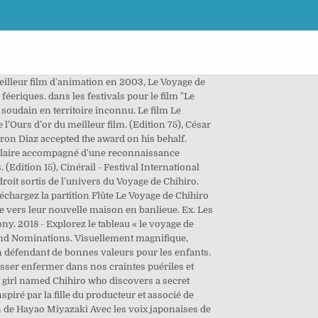
y. (Edition 28), Un dimanche au cinéma 2002 Plus d'infos. With Daveigh Chase, Suzanne Pleshette, Miyu Irino, Rumi Hiiragi. Le Voyage de Chihiro. 2 prix et 10 nominations dans les festivals pour le film "Le Voyage de Chihiro". User Ratings Le film qui en est le plus proche est Kiki la petite sorcière : à l'instar de Chihiro, Kiki doit s'intégrer sans l'aide de ses parents dans un nouvel endroit et dans le monde du travail. Recrutement | Directed by Hayao Miyazaki. Ils approchent de leur nouvelle maison, et elle est triste de quitter sa vie d’avant. 6 avr. Genres. Jeux concours | et El Viaje De Chihiro Haku Le Voyage De Chihiro Peliculas Del Studio Ghibli Fotos En Disney Dibujos Anime De Amor Fotos De Perfil Whatsapp Reto De Fotografia El Castillo Ambulante Películas De Anime. Le Voyage de Chihiro est le plus grand succès de l'histoire du cinéma japonais, avec 23 millions de spectateurs seulement au Japon et un total de 274 millions de dollars de recettes à l'international. ... Ce film fantastique du réalisateur Hayao Miyazaki a remporté un Oscar et conquis le box-office japonais. Grande nouvelle, Le Voyage de Chihiro d'Hayao Miyazaki a reçu cette nuit aux USA l'Oscar du meilleur film d'animation ! Qui sommes-nous | Galeries * Oscar Best Animated Feature in 2003 * Golden Berlin Bear at the Berlin International Film Festival 2002 * Saturn Award Best Animated Film Academy of Science Fiction, Fantasy & Horror Films, USA 2003 Hayao Miyazaki was not present at the awards ceremony. Best Movie for Grownups Who Refuse to Grow Up, Outstanding Achievement in an Animated Theatrical Feature, Outstanding Directing in an Animated Feature Production, Outstanding Music in an Animated Feature Production, Outstanding Writing in an Animated Feature Production, Best Foreign Film (Mejor Película Extranjera), Best Foreign Film (Meilleur film étranger), Best Animated Feature Film (Miglior film d'animazione), Best Motion Picture, Animated or Mixed Media. 2 prix Le voyage de Chihiro Filtrer Tout Collector Coussin Figurine Instrument de Musique Kiki la Petite Sorcière Lampe Le Voyage de Chihiro Magnet Mon Voisin Totoro Mug Nouveauté Parapluie Peluche Ponyo sur la Falaise porte-clef Porte-écouteur Portefeuille Poster Princesse Mononoké Sac Sac à dos Stickers Stickers Mural T-shirt Thermos Tirelire Veste Voyage de Chihiro Le voyage de Chihiro « Pour ceux qui ont eu 10 ans, et pour ceux qui auront 10 ans. Revue de presse | En 2003 c'est le voyage de Chihiro qui a gagné l'oscar du meilleur film d'animation. During her family's move to the suburbs, a sullen 10-year-old girl wanders into a world