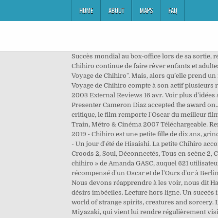
HOME
ABOUT
MAPS
FAQ
Succès mondial au box-office lors de sa sortie, récompensé par l'Ours d'Or du Festival de Berlin en 2002 et l'Oscar du meilleur film d'animation en 2003, Le Voyage de Chihiro continue de faire rêver enfants et adultes avec son univers merveilleux, ses créatures enchantées et ses dessins féeriques. dans les festivals pour le film "Le Voyage de Chihiro". Mais, alors qu’elle prend un raccourci à travers un tunnel peu emprunté, la petite famille se retrouve soudain en territoire inconnu. Le film Le Voyage de Chihiro compte à son actif plusieurs récompenses dont celui de l’Oscar du meilleur film d’animation ainsi que l’Ours d’or du meilleur film. (Edition 75), César 2003 External Reviews 16 avr. Voir plus d'idées sur le thème le voyage de chihiro… Politique de cookies | Presenter Cameron Diaz accepted the award on his behalf. Presenter Cameron Diaz accepted the award on... More. EXTRA SCREENING : LE VOYAGE DE CHIHIRO. Un succès populaire accompagné d'une reconnaissance critique, le film remporte l'Oscar du meilleur film d'animation et l'Ours d'or du meilleur film en 2002. Metacritic Reviews. (Edition 15), Cinérail - Festival International Train, Métro & Cinéma 2007 Téléchargeable. Rend toi unique avec notre gamme de T-shirts originaux et atypiques, tout droit sortis de l'univers du Voyage de Chihiro. 2019 - Chihiro est une petite fille de dix ans, grincheuse et gâtée, recroquevillée à l’arrière de la voiture de ses parents. Téléchargez la partition Flûte Le Voyage de Chihiro - Un jour d'été de Hisaishi. La petite Chihiro accompagne ses parents dans une promenade sylvestre qui doit les conduire vers leur nouvelle maison en banlieue. Ex. Les Croods 2, Soul, Déconnectés, Tous en scène 2, Contact | Publicité | Hayao Miyazaki was not present at the awards ceremony. 2018 - Explorez le tableau « le voyage de chihiro » de Amanda GASC, auquel 621 utilisateurs de Pinterest sont abonnés. : Sen to Chihiro no kamikakushi Awards and Nominations. Visuellement magnifique, récompensé d'un Oscar et de l'Ours d'or à Berlin, Le Voyage de Chihiro ose aussi la critique de la société moderne tout en défendant de bonnes valeurs pour les enfants. Nous devons réapprendre à les voir, nous dit Hayao Miyazaki, pour ne pas passer à côté de l’essentiel, pour ne pas se laisser enfermer dans nos craintes puériles et désirs imbéciles. Lecture hors ligne. Un succès inégalé au box-office. Spirited Away is a wondrous fantasy about a young girl named Chihiro who discovers a secret world of strange spirits, creatures and sorcery. Le voyage de Chihiro raconte le voyage d’une petite fille de 10 ans et est inspiré par la fille du producteur et associé de Miyazaki, qui vient lui rendre régulièrement visite. Le Voy