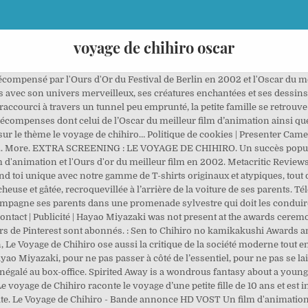
voyage de chihiro oscar
age de Chihiro - Bande annonce HD VOST Un film d'animation de Hayao Miyazaki Avec les voix japonaises de Rumi Hiiragi, Miyu Irino, Yumi Tamai Chihiro, dix ans, a tout d'une petite fille capricieuse. | A cette époque aux USA les japonaiseries ça plaisait pas spécialement. Hayao Miyazaki was not present at the awards ceremony. Livraison Offerte en France. (Edition 15), BAFTA Awards / Orange British Academy Film Awards 2004 | Le voyage de Chihiro : un chef d’oeuvre reconnu en Occident. 10 nominations Un paradoxe qui trouve sa pleine expression poétique avec Le Voyage de Chihiro, puisque la traversée du miroir proposée ne dévoile rien d’autre que les beautés et richesses de l’ordinaire. Voir plus d'idées sur le thème Le voyage de chihiro, Ghibli, Miyazaki. "one-thousand") is the ten-year-old core protagonist of the Japanese animated film Spirited Away. (Edition 57), Oscars / Academy Awards 2003 ©AlloCiné, Retrouvez tous les horaires et infos de votre cinéma sur le numéro AlloCiné : 0 892 892 892 (0,34€/minute), Gérardmer, France | 23/01/2008, Paris V, France | 19/02/2007, Londres, Grande-Bretagne | 15/02/2004, Los Angeles, U.S.A. | 23/03/2003, Paris, France | 22/02/2003, Berlin, Allemagne | 06/02/2002, Ours d'Argent de la Meilleure musique de film. User Reviews For artistic contribution to the field of animation. Le Voyage de Chihiro. Chihiro Ogino (Sen) Chihiro Ogino (荻野 千尋, Ogino Chihiro), referred throughout most of the film by her nickname Sen (Sen, lit. Ce film d’animation japonais a été un tournant pour moi. Hayao Miyazaki was not present at the awards ceremony. D'ailleurs y'a eu 1.6M d'entrées. Ce prix, remis par la belle Cameron Diaz, n'est pas allé directement dans les mains du maître qui etait absent pour cause de travail acharné sur son prochain film. | Partition pour Duo (Flûte-Piano) Données Personnelles | Encore une musique sublime, composée par Joe Hisaishi, tirée du Voyage de Chihiro, encore un chef-d'œuvre de Miyazaki ! Par erreur, s’étant engagés dans une « forêt obscure », ils se retrouvent dans un parc de … Presenter Cameron Diaz accepted the award on... More. Le film est sorti au Japon le 27 Juillet 2001 et en France le 10 Avril 2002. Presenter Cameron Diaz accepted the award on his behalf. Spirited Away (Japanese: 千と千尋の神隠し, Hepburn: Sen to Chihiro no Kamikakushi, 'Sen and Chihiro’s Spiriting Away') is a 2001 Japanese animated fantasy film written and directed by Hayao Miyazaki, animated by Studio Ghibli for Tokuma Shoten, Nippon Television Network, Dentsu, Buena Vista Home Entertainment, Tohokushinsha Film, and Mitsubishi. ... Chihiro s'aventure dans un monde magique où règne une méchante sorcière qui transforme ceux qui lui désobéissent en animaux. Le réalisateur japonais Hayao Miyazaki était censé être à la retraite, mais l’appel du cinéma a été plus fort que lui. Sorti en 2001 et produit par le studio Ghibli, Le Voyage de Chihiro est probablement le chef d’œuvre de son auteur.Cette vaste épopée raconte l’histoire d’une fillette perdue et piégée dans un monde d’esprits. Fantastic'Arts - Festival du Film Fantastique de Gérardmer 2008 Le Voyage de Chihiro 2001 7+ 2 h 5 min Films salués par la critique Chihiro s'aventure dans un monde magique où règne une méchante sorcière qui transforme ceux qui lui désobéissent en animaux. Le Voyage de Chihiro illustre certains thèmes récurrents du cinéma de Miyazaki, notamment le travail collectif, le respect de l'environnement, le voyage et l'intégration [109]. CGU | César 2021 : qui sont les révélations de l'année . (Edition 52), C'est toi que j'attendais Bande-annonce VF, César 2021 : Roschdy Zem président, Blanche Gardin et Laurent Lafitte auteurs de la cérémonie, Alpe d'Huez 2021: le Festival de la comédie reporté au mois de mars 2021, César 2021 : une nouvelle date pour la 46e cérémonie. (Edition 1), Berlinale 2002 Chihiro's growth into a capable individual … From Hayao Miyazaki, one of the most celebrated filmmakers in the history of animated cinema, comes the Academy Award winning masterpiece, Spirited Awa