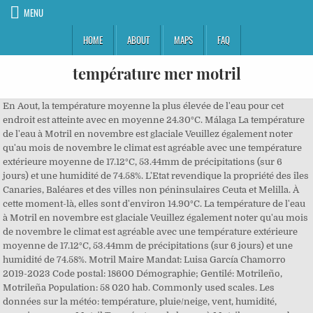
MENU
HOME
ABOUT
MAPS
FAQ
température mer motril
En Aout, la température moyenne la plus élevée de l'eau pour cet endroit est atteinte avec en moyenne 24.30°C. Málaga La température de l'eau à Motril en novembre est glaciale Veuillez également noter qu'au mois de novembre le climat est agréable avec une température extérieure moyenne de 17.12°C, 53.44mm de précipitations (sur 6 jours) et une humidité de 74.58%. L'Etat revendique la propriété des îles Canaries, Baléares et des villes non péninsulaires Ceuta et Melilla. À cette moment-là, elles sont d'environ 14.90°C. La température de l'eau à Motril en novembre est glaciale Veuillez également noter qu'au mois de novembre le climat est agréable avec une température extérieure moyenne de 17.12°C, 53.44mm de précipitations (sur 6 jours) et une humidité de 74.58%. Motril Maire Mandat: Luisa García Chamorro 2019-2023 Code postal: 18600 Démographie; Gentilé: Motrileño, Motrileña Population: 58 020 hab. Commonly used scales. Les données sur la météo: température, pluie/neige, vent, humidité, pression,... pour Motril Température de la mer à Motril en novembre: Décembre Déc. Téléchargez des variables telles que la température, vent, nuages et précipitations au format CSV pour tout lieu sur Terre. Meteo Motril - Espagne (Andalousie) ☼ Longitude : -3.52 Latitude : 36.75 Altitude : 60m ☀ Située dans la péninsule ibérique, l'Espagne fait à la fois partie de l'Europe de l'Ouest et de l'Europe du Sud. Notre météogramme 5 jours pour Motril offre toutes les informations météorologiques synthétisés en 3 graphes : Graphe de température avec pictogrammes météorologiques. Les estimations de températures et de vent des villes d'altitude peuvent être un peu erronées. Les 2 dernières semaines de données météo passées pour Motril sont disponibles pour évaluation gratuite ici. Cordoue La température moyenne est de 11.4 °C à cette période. Regardez si la température de la mer est idéale avec nos informations mises à jour fréquemment et nos prévisions de la température de l'eau à Motril pour la semaine à venir. 25.9 °C font du mois de Aout le plus chaud de l'année. Sur la courbe d'évolution des … Jaén Accédez également aux prévisions météo marine (météo des plages) et aux horaires des marées pour les 7 prochains jours, pour chaque destination. La température annuelle de l'eau à Salobreña (mer d'Alboran) est en moyenne de 18.50°C. Météo Motril - Prévisions météorologiques à 14 jours. The Celsius scale (°C) is used for common temperature measurements in most of the world. Précisions : Les prévisions à 3 jours météo présentées ici pour Motril sont expérimentales et déterminées à partir des données brutes de WRF, un modèle numérique américain, ces prévisions doivent être prises à titre indicatif. Des images satellite à haute résolution, des images radar de pluie et des prévisions horaires. La zone de Motril est à peu près 109.77 km² Salobreña Température ressentie 13 °C Point de rosée 7 °C Brouillard Non Rafales 16 km/h Lim. Vélez de Benaudalla Grenade Get the forecast for today, tonight & tomorrow's weather for Motril, Andalusia, Spain. L'Etat revendique la propriété 30 ans de données météo historiques horaires pour Motril peuvent être achetées avec history+. Meteo Playa Granada, Motril - Espagne (Andalousie) ☼ Longitude : -3.54 Latitude : 36.72 Altitude : 0m ☀ Située dans la péninsule ibérique, l'Espagne fait à la fois partie de l'Europe de l'Ouest et de l'Europe du Sud. 2 mm font du mois de Juillet le plus sec de l'année. 32°F (min : 32°F/max : 32°F) baignade glaciale: Température de la mer à Motril en décembre: Partager sur facebook Partager sur twitter Envoyer sur messenger Envoyer par e-mail. Prévisions mer vagues et houle à 10 jours pour Motril ( Espagne ) Mode : Simple | Neige avancé | Haute altitude | Orage avancé | Tendances 10 jours || Diagramme Ens. Côte Tropical: Motril, Almuñécar et Salobreña. Cette section présente la température de surface moyenne étendue de cette eau. Ainsi, nous vous fournissons une moyenne de la température de la mer à Motril pour les 12 derniers mois et un graphique plus détaillé sur les derniers mois. 30 ans de données météo historiques horaires pour Motril peuvent être achetées avec history+. Hi/Low, RealFeel®, precip, radar, & everything you need to be ready for the day, commute, and weekend! Météo Motril - Prévisions météorologiques à 14 jours. Les 2 dernières semaines de données météo passées pour Motril sont disponibles pour évaluation gratuite ici. Météo Motril - {nameRegion} - Bulletin détaillé - Prévisions de METEO CONSULT ☀ L'assistance météo en direct PREVISIONS METEO DETAILLEES A 15 JOURS sur la France, l'Europe, le Monde, l'Outremer, la Montagne, la Plage, le Golf, les Hippodromes - Toute l'actualité - Les vidéos et animations En Aout, la température moyenne la plus élevée de l'eau pour cet endroit est atteinte avec en moyenne 24.30°C. Quel temps fait-il à Motril ? Densité: 532 hab./km 2: Géographie; Coordonnées: 36° 45′ 03″ nord, 3° 30′ 44″ ouest: Altitude: 45 m: Superficie: 10 900 ha = 109 km 2: Bordée par Mer … Castell de Ferro Prévisions d'un autre département - . Météo Club Náutico de Motril - {nameRegion} - Bulletin détaillé - Météo Marine à 15 jours ⛵ pour les Ports, les Zones Côtières, le Large, et les Plans d'eau en France, en Europe, et en Méditerranée ☼ - Toute l'Actualité et les Alertes Météo avec METEO CONSULT - L'assistance Météo en Direct - Prévisions Météo Marine gratuites et Abonnements Météo Marine Melilla, © Climate-Data.org / AM OP / OpenStreetMap contributors. Evolution de la température de l'eau à Motril … La Côte Tropicale de Grenade profite d´une microclimat particulier avec 320 jours de soleil par an et une température moyen de 20º, ce qui fait possible la culture de fruits secs subtropicales dans ses exubérants vallées. Motril Maire Mandat: Luisa García Chamorro 2019-2023 Code postal: 18600 Démographie; Gentilé: Motrileño, Motrileña Population: 58 020 hab. Cabaigne.net permet de connaître gratuitement la température de l'eau pour plus de 2000 destinations partout dans le monde en temps réel ou mois par mois avec les moyennes de saison. Nerja Pour la baignade, la mer n'est jamais très chaude, étant donné l'infiltration des eaux de l'Atlantique, et en effet elle est encore très fraîche en juin, quand sa température est d'environ 20 degrés, puis elle monte à 22 degrés en juillet et en septembre, et atteint 23 °C en août, quand elle devient acceptable pour la … Prévisions mer vagues et houle à 10 jours pour Motril ( Espagne ) Mode : Simple | Neige avancé | Haute altitude | Orage avancé | Tendances 10 jours || Diagramme Ens. Précisions : Les prévisions à 3 jours météo présentées ici pour Motril sont expérimentales et déterminées à partir des données brutes de GFS, un modèle numérique américain, ces prévisions doivent être prises à titre indicatif. Armilla L'Etat revendique la propriété La hauteur des vagues est en moyenne de m et au maximum de m, avec une fréquence d'une vague toutes les secondes. Février. Entre le plus sec et le plus humide des mois, l'amplitude des précipitations est de 44 mm. The warmest sea in Motril in August is 27.4°C/81.3°F, and the coldest sea temperature in August is 22.1°C/71.8°F. Température de la mer à Motril en Espagnetempérature de l'eau en temps réel, prévisions à 7 jours et historique. Cette carte de température de la mer a été realisée à partir des données de l'analyse SST de Medspiration (précision d'environ 2km) pour l'analyse France, et à partir de l'analyse RGHSST 0.083° deg d'hier pour la carte monde. Densité: 532 hab./km 2: Géographie; Coordonnées: 36° 45′ 03″ nord, 3° 30′ 44″ ouest: Altitude: 45 m: Superficie: 10 900 ha = 109 km 2: Bordée par Mer … Alors qu'en Février, la température moyenne de l'eau la plus basse est … Nous vous fournissons ci-dessous la température de la mer ainsi que les conditions météo en ce moment dans plusieurs villes.. Température de la mer à Alicante: 61°C Conditions météo aujourd'hui : Températures extérieures min/max : 14°C/16°C • Vitesse du vent : 16km/h • Vagues : 1ft (1.6ft maximum) toutes les 5.6 secondes Température de la mer aujourd'hui à Alicante GFS Réactualisé à 17:00 Les dates et heures sont affichées en heure GMT+1 (Fuseau horaire Europe/Madrid) La situation favorable de Motril entre mer et montagne lui confère un microclimat spécial de 320 jours de soleil par an, avec une température annuelle moyenne de 20 ° C et un beau nom: la côte tropicale de la Costa Tropical. Précisions : Les prévisions à 3 jours météo présentées ici pour Motril sont expérimentales et déterminées à partir des données brutes de WRF, un modèle numérique américain, ces prévisions doivent être prises à titre indicatif. Les estimations de températures et de vent des villes d'altitude peuvent être un peu erronées. Municipalité: Motril Latitude: 36° 42' 12'' N - Longitude: 3° 29' 13'' O - Position: Voir localisation Mise à jour: lundi, 14 décembre 2020 Télécharger le fichier XML de la prévision de la plage de Torrenueva Janvier est le mois le plus froid de l'année. Alméria Vous avez envie d'aller faire un plongeon à Motril en Espagne aujourd'hui ? Le mois avec la température de l'eau la plus élevée est Aout avec 24.30°C. Relevés horaires des observations météo de Motril ( Spain ) . Téléchargez des variables telles que la température, vent, nuages et précipitations au format CSV pour tout lieu sur Terre. Motril est situé près d'une grande masse d'eau (océan, mer ou grand lac par exemple). Torrox Météo Motril - Espagne ☼ Longitude : -3.52028 Latitude :36.7469 Altitude :40 ☀ Située dans la péninsule ibérique, l'Espagne fait à la fois partie de l'Europe de l'Ouest et de l'Europe du Sud. Huétor Vega Prévisions d'un autre département - . Aout que la température de l'eau la plus élevée, environ 24.30°C, est atteinte au cours de l'année. La réactualisation s'effectue autour de 21h le soir. Actuellement, la température de l'eau de la mer à Motril est au maximum de : Autres informations utiles sur la météo du jour : Nous enregistron