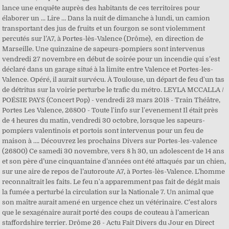
lance une enquête auprès des habitants de ces territoires pour
élaborer un ... Lire … Dans la nuit de dimanche à lundi, un camion
transportant des jus de fruits et un fourgon se sont violemment
percutés sur l’A7, à Portes-lès-Valence (Drôme), ​ en direction de
Marseille. Une quinzaine de sapeurs-pompiers sont intervenus
vendredi 27 novembre en début de soirée pour un incendie qui s’est
déclaré dans un garage situé à la limite entre Valence et Portes-les-
Valence. Opéré, il aurait survécu. À Toulouse, un départ de feu d'un tas
de détritus sur la voirie perturbe le trafic du métro. LEYLA MCCALLA /
POÉSIE PAYS (Concert Pop) - vendredi 23 mars 2018 - Train Théâtre,
Portes Les Valence, 26800 - Toute l'info sur l'evenement Il était près
de 4 heures du matin, vendredi 30 octobre, lorsque les sapeurs-
pompiers valentinois et portois sont intervenus pour un feu de
maison à …. Découvrez les prochains Divers sur Portes-les-valence
(26800) Ce samedi 30 novembre, vers 8 h 30, un adolescent de 14 ans
et son père d’une cinquantaine d’années ont été attaqués par un chien,
sur une aire de repos de l’autoroute A7, à Portes-lès-Valence. L’homme
reconnaîtrait les faits. Le feu n'a apparemment pas fait de dégât mais
la fumée a perturbé la circulation sur la Nationale 7. Un animal que
son maître aurait amené en urgence chez un vétérinaire. C’est alors
que le sexagénaire aurait porté des coups de couteau à l’american
staffordshire terrier. Drôme 26 - Actu Fait Divers du Jour en Direct