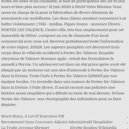
toutes les listes et les candidats, le taux de participation des 1er et 2nd
tours et bien plus encore ! 13 juin 2020 à 06:03 Votre Mission Vous
serez en charge de la pose et fabrication de divers éléments de
menuiserie sur mobilhome. Les deux chiens auraient commencé à se
battre violemment. 1 Télé - médias. Figaro Immo - annonce Divers :
PORTES LES VALENCE, Centre ville, très bon emplacement pour cet
immeuble de 100m², composé au rez de chaussée d'un local
commercial avec sous sol. Recevez gratuitement toute l'information
de votre région. 20h26. Les sapeurs-pompiers ont découvert trois
corps dans le véhicule accidenté à Portes-lès-Valence. Enquête
citoyenne de Valence-Romans agglo : retrait des formulaires le
samedi à Peyrus. Un adolescent est dans un état grave après avoir été
attaqué par un molosse sur une aire d’autoroute à Portes-lès-Valence
dans la Drôme. Toute l'info à Portes-lès-Valence (26800) par nos
équipes locales. Un incendie dans une maison de Portes-lès-Valence
dans la Drôme. 5 Faits divers. Il aurait raconté aux policiers une
histoire assez singulière qui a débuté au mois de mai dernier. Drôme
Portes-lès-Valence : une chorégraphie des infirmières pour se faire
dépister .
Much Many, A Lot Of Exercises Pdf
,
Recrutement Sans Concours Adjoint Administratif Hospitalier
,
La Truite Joyeuse Mirwart
,
Elyette Boudou Wikipédia
,