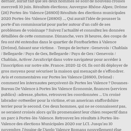
dernier, aurait fait que les deux hommes se sont de nouveau croisés
mercredi 10 juin. Résultats élections; Auvergne-Rhône-Alpes; Drôme
(26) Portes-lès-Valence (26800) Résultats des élections municipales
2020 Portes-lès-Valence (26800) …, Qui aurait l’idée de pousser la
porte d’un commissariat pour parler autour d’un café de ses
problèmes de voisinage ? Suivez l'actualité et consultez les données
détaillées de cette commune. Dimanche, vers 18 heures, des coups de
feu ont été entendus dans le quartier de Fontbarlettes à Valence
(Drôme), faisant une victime. - Temps de lecture : Genevois / Chablais
/ Bellegarde / Pays de Gex, Bellegarde / Pays de Gex / Genevois /
Chablais, Activer JavaScript dans votre navigateur pour accéder à
l'inscription sur notre site. France; 2020-12-01. Ils ont dû déployer de
gros moyens pour sécuriser la maison qui menaçait de s’effondrer.
Avis et commentaires sur Portes les Valence (26800, Drôme) :
comment les internautes perçoivent-ils Portes les Valence ? Douanes-
Bureau De Valence à Portes lès Valence Économie, finances (services
publics) : adresse, photos, retrouvez les coordonnées … Un croisé
labrador-rottweiler pour la victime, et un american staffordshire
terrier pour le second. Ces deux hommes, qui ne se connaissent pas,
se seraient croisés alors qu’ils promenaient leur chien respectif dans
un parc à Portes-lès-Valence. Retrouvez les résultats à Portes-lès-
Valence des élections Municipales 2020 sur LCI. Jusqu’au 10
novembre, l’équipe de l’Agglo Valence Romans nouvellement élue