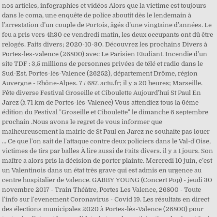
nos articles, infographies et vidéos Alors que la victime est toujours
dans le coma, une enquête de police aboutit dès le lendemain à
l’arrestation d’un couple de Portois, âgés d’une vingtaine d’années. Le
feu a pris vers 4h30 ce vendredi matin, les deux occupants ont dû être
relogés. Faits divers; 2020-10-30. Découvrez les prochains Divers à
Portes-les-valence (26800) avec Le Parisien Etudiant. Incendie d’un
site TDF : 3,5 millions de personnes privées de télé et radio dans le
Sud-Est. Portes-lès-Valence (26252), département Drôme, région
Auvergne - Rhône-Alpes. 7 / 687. actu.fr; il y a 20 heures; Marseille.
Fête diverse Festival Groseille et Ciboulette Aujourd'hui St Paul En
Jarez (à 71 km de Portes-lès-Valence) Vous attendiez tous la 6éme
édition du Festival "Groseille et Ciboulette" le dimanche 6 septembre
prochain .Nous avons le regret de vous informer que
malheureusement la mairie de St Paul en Jarez ne souhaite pas louer
… Ce que l'on sait de l'attaque contre deux policiers dans le Val-d'Oise,
victimes de tirs par balles À lire aussi de Faits divers. il y a 1 jours. Son
maître a alors pris la décision de porter plainte. Mercredi 10 juin, c’est
un Valentinois dans un état très grave qui est admis en urgence au
centre hospitalier de Valence. GABBY YOUNG (Concert Pop) - jeudi 30
novembre 2017 - Train Théâtre, Portes Les Valence, 26800 - Toute
l'info sur l'evenement Coronavirus - Covid 19. Les résultats en direct
des élections municipales 2020 à Portes-lès-Valence (26800) pour