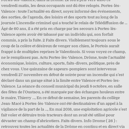
vendredi matin, les deux occupants ont dû être relogés. Portes-lès-
Valence : toute l'actualité en direct, soyez informé des événements,
des sorties, de l'agenda, des loisirs et des sports tout au long de la
journée L'incendie criminel qui a touché le relais de Télédiffusion de …
Âgé de 60 ans, il a été pris en charge par les secours à Portes-lès-
Valence après avoir été tabassé par un individu qui, son forfait
commis, a pris la fuite. 2 Faits divers. Visiblement toujours sous le
coup de la colère et désireux de venger son chien, le Portois aurait
frappé à de multiples reprises le Valentinois. Si vous voyez ce champ,
ne le remplissez pas. Actu Portes-lès-Valence, Drôme, toute l'actualité
économique, loisirs, culture, sports, faits-divers, politique, près de
chez vous. Une quinzaine de sapeurs-pompiers sont intervenus
vendredi 27 novembre en début de soirée pour un incendie qui s’est
déclaré dans un garage situé à la limite entre Valence et Portes-les-
Valence. La séance du conseil municipal du jeudi 8 octobre, en salle
des fêtes de l’Oustaou, a été marquée par des échanges houleux entre
le maire, Thierry …, En ce début de semaine, les parents du collège
Jean-Macé à Portes-lès-Valence ont été destinataires d’un appel à la
vigilance de la part de la …, En mai 2016, une exploitation agricole s’est
fait voler et détruire trois tracteurs dont un avait été utilisé pour
dévaster un champ d’abricotiers. Faits divers. Info Drome ( 26 ) :
retrouvez toutes les actualités de la Drôme en continu et en direct via