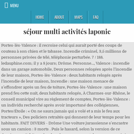
MENU
HOME
ABOUT
MAPS
FAQ
séjour multi activités laponie
Portes-lès-Valence : il recroise celui qui aurait porté des coups de
couteau à son chien et le tabasse. Incendie criminel, 3,5 millions de
personnes privées de télé, téléphonie perturbée. 7 / 188.
ledauphine.com; il y a 8 jours; Drôme. Personne…, Valence : incendie
dans un garage automobile, Deux personnes relogées après l’incendie
de leur maison, Portes-lès-Valence : deux habitants relogés après
l’incendie de leur maison, Incendie : une maison menace de
s’effondrer après un feu de toiture, Portes-lès-Valence : une maison
prend feu cette nuit, deux habitants relogés, À Charmes-sur-Rhône, le
conseil municipal vire au règlement de comptes, Portes-lès-Valence :
un individu recherché après avoir importuné des collégiennes,
Portes/Étoile : « On ne saura jamais qui a volé et a mis le feu aux
tracteurs », Des policiers retraités qui donnent de leur temps pour les
habitants. FAIT DIVERS - Drôme Une voiture jurassienne s'encastre
sous un camion : 3 morts . Puis le hasard, selon la version de ce