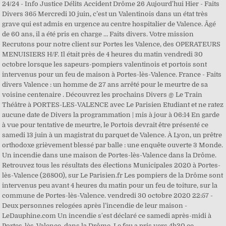
24/24 - Info Justice Délits Accident Drôme 26 Aujourd'hui Hier - Faits
Divers 365 Mercredi 10 juin, c’est un Valentinois dans un état très
grave qui est admis en urgence au centre hospitalier de Valence. Âgé
de 60 ans, il a été pris en charge … Faits divers. Votre mission
Recrutons pour notre client sur Portes les Valence, des OPERATEURS
MENUISIERS H/F. Il était près de 4 heures du matin vendredi 30
octobre lorsque les sapeurs-pompiers valentinois et portois sont
intervenus pour un feu de maison à Portes-lès-Valence. France - Faits
divers Valence : un homme de 27 ans arrêté pour le meurtre de sa
voisine centenaire . Découvrez les prochains Divers @ Le Train
Théâtre à PORTES-LES-VALENCE avec Le Parisien Etudiant et ne ratez
aucune date de Divers la programmation | mis à jour à 06:14 En garde
à vue pour tentative de meurtre, le Portois devrait être présenté ce
samedi 13 juin à un magistrat du parquet de Valence. À Lyon, un prêtre
orthodoxe grièvement blessé par balle : une enquête ouverte 3 Monde.
Un incendie dans une maison de Portes-lès-Valence dans la Drôme.
Retrouvez tous les résultats des élections Municipales 2020 à Portes-
lès-Valence (26800), sur Le Parisien.fr Les pompiers de la Drôme sont
intervenus peu avant 4 heures du matin pour un feu de toiture, sur la
commune de Portes-lès-Valence. vendredi 30 octobre 2020 22:57 -
Deux personnes relogées après l’incendie de leur maison -
LeDauphine.com Un incendie s'est déclaré ce samedi après-midi à
Portes-lès-Valence, dans la Drôme. Le feu a pris vers 4h30 ce