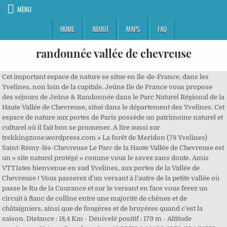
MENU
HOME
ABOUT
MAPS
FAQ
randonnée vallée de chevreuse
Cet important espace de nature se situe en île-de-France, dans les Yvelines, non loin de la capitale. Jeûne Ile de France vous propose des séjours de Jeûne & Randonnée dans le Parc Naturel Régional de la Haute Vallée de Chevreuse, situé dans le département des Yvelines. Cet espace de nature aux portes de Paris possède un patrimoine naturel et culturel où il fait bon se promener. A lire aussi sur trekkingzone.wordpress.com » La forêt de Meridon (78 Yvelines) Saint-Rémy-lès-Chevreuse Le Parc de la Haute Vallée de Chevreuse est un « site naturel protégé » comme vous le savez sans doute. Amis VTTIstes bienvenue en sud Yvelines, aux portes de la Vallée de Chevreuse ! Vous passerez d’un versant à l’autre de la petite vallée où passe le Ru de la Courance et sur le versant en face vous ferez un circuit à flanc de colline entre une majorité de chênes et de châtaigniers, ainsi que de fougères et de bruyères quand c’est la saison. Distance : 18,4 Km - Dénivelé positif : 179 m - Altitude maximum : 194 m - Coordonnées : 48.69510 1.68409 48.73419 1.74558 Un environnement préservé, la forêt, un esprit village chic à 40 minutes de Paris… voilà ce que vous réserve cette petite ville à la campagne. Une belle randonnée qui permet de découvrir des beaux sites de la vallée de Chevreuse: le moulin de Châtillon, le château de Dampierre, la maison de fer, les villages de Fourcherolles, Senlisse et Choisel, le château de Méridon, le village de Chevreuse et ses petits ponts le long de l'Yvette, le château de la Madeleine. Distance : 14,8 Km - Dénivelé positif : 219 m - Altitude maximum : 174 m - Coordonnées : 48.67147 2.02074 48.70675 2.06958 Rochefort-en-Yvelines Pour vos déplacements, pensez au Randonnée entre étang, sentiers champêtres et forêt en passant par la petite ville du Mesnil-Saint-Denis. Envie d’une balade à pied en famille pour percer les secrets de Rochefort en Yvelines, petit village médiéval blotti au pied d’une butte en vallée de Chevreuse ? Chaussez vos meilleures chaussures de sport, on part pour en faire la Traversée de cette “Haute Vallée de Chevreuse”. au départ de la gare RER B de Saint-Rémy-les-Chevreuse. Vous serez d'ailleurs surpris par tant de verdure et de calme si près de Paris ! 36 σχόλια και 15 φωτογραφίες σας περιμένουν στη Booking.com. Petite randonnée pour découvrir la vallée de la Mérantaise, la Croix du Bois, le lavoir du Mérantais, le village de Magny-les-Hameaux, la Maison des Bonheurs (famille de peintres du XIXe siècle ), le Domaine de Brouëssy, et la stèle d'Hélène Boucher (aviatrice du début du XXe siècle). Saint-Rémy-lès-Chevreuse En choisissant Montfort l’Amaury pour votre randonnée à vélo vous choisissez de faire un voyage dans le temps agréable et instructif. Alors sans voiture Simone ! Distant de seulement 20 kilomètres, le plateau de Saclay constitue l'ensemble cultivé de dimension importante le plus proche de Paris. Randonnée de Maisons Laffitte à Saint-Germain-en-Laye le dimanche 11 octobre 2020 September 25, 2020 Trail ride in Vallée de Chevreuse, September 12 – 13, 2020 July 4, 2020 Covid – 19 March 17, 2020 Vous l'aurez compris, vous avez le choix : rando culturelle, historique, nature, lecture paysagère, rando en famille,... en vallée de Chevreuse randonner comme vous voulez ! Venir en RER dans la Vallée de Chevreuse Si vous ne possédez pas de voiture, sachez que le RER B vous amène directement à Saint-Rémy-lès-Chevreuse, la porte d’entrée de la vallée de Chevreuse. Dans le Parc Départemental des Côtes de Montbron, le Ru de Saint-Marc et trois étangs abritent une flore diversifiée et de nombreux oiseaux. Une randonnée mythique accessible d’un bout à l’autre en Pass Navigo. Le parc naturel régional de la haute vallée de Chevreuse s’apprécie avant tout pour ses paysages apaisants, faits de cultures et de forêts. Après il suffit de continuer le chemin jusqu'à Maincourt. Envie d’aller voir de plus près ? La seconde partie offre un cheminement entre forêt et petites routes tranquilles. distance : 25.1km. Cette randonnée vous fera découvrir le joli petit village de Chevreuse avec ses canaux agrémentés de ponts, puis vous emmènera en forêt avant de vous faire découvrir le château fort de la Madeleine dominant la vallée. Cette courte promenade allie patrimoine naturel et patrimoine bâti. Dampierre Balade reprenant une partie de l'ancienne voie de l'aérotrain, avec ses nombreux panneaux explicatifs, puis parcours à travers champs, quasi plat. Dans le Parc Naturel de la Haute Vallée de Chevreuse, une randonnée qui alterne chemins en forêt et petites routes entre prés et bois, à la rencontre d'un riche patrimoine dont la Fontaine Sainte-Anne qui fut longtemps l'objet de pèlerinages. Beau temps ensoleillé , frais au début. Forêts majestueuses, réserves naturelles, paysages champêtres, villages et bourgs de caractère, fermes et produits du terroir, sites historiques, artisanat d'art....Que de possibilités de randonner ! Bingo ! En boucle depuis Saint-Rémy-lès-Chevreuse. Les paysages de la vallée de Chevreuse ont une grande renommée puisqu'ils sont structurés par un éventail remarquable de sites historiques prestigieux et comportent une pittoresque mosaïque de paysages verdoyants où s'harmonisent massifs forestiers, plateaux agricoles et vallées escarpées. #Randonnée #Boucle #Chevreuse. L'itinéraire se situe majoritairement au plus près de la rivière et traverse quelques bois et de jolis parcs dont celui de la partie Ouest du campus de l'Université Paris-Sud. Attrapez vos chaussures de randonnée et c’est parti ! Venez vous accorder une pause hors de votre quotidien surchargé par le travail, le stress, les excès en tous genres. Au départ de la Gare Paris Montparnasse, armez-vous de votre Pass Navigo pour descendre en … Rando-citadine pour parcourir le centre ancien de Chevreuse et profiter du panorama qui s'offre à partir des remparts du château de la Madeleine. Prenez votre temps, et n’hésitez pas à profiter du Musée National de Port-Royal des Champs ou de son Abbaye et à vous reposer en pleine nature près de l’Étang des Noës ! Et puis, c'est pas tous les jours que je peux traverser le parc du Chateau de Breuteuil. Le Perray-en-Yvelines var mail = "tourisme@yvelines.fr"; C’est une des plus belles sorties que j’ai pu réaliser en région parisienne. Ce circuit champêtre vous permettra de rejoindre Pecqueuse et d'observer la ville de Limours depuis le viaduc qui la surplombe. Petit coin des Yvelines où il fait bon vivre, il fait également bon de randonner, alors tous en VTT ! Très beau paysage. Un patrimoine culturel vous attend également au cours de cette sortie à vélo pour un petit voyage dans le temps ! Cet itinéraire vélo vous ouvre une voie royale pour des escapades en famille ou entre amis : sportives, écolos, hédonistes et toujours à votre rythme. Le Baladobus vous emmène aux portes des sites touristiques du Parc naturel régional de la Haute Vallée de Chevreuse, profitez-en ! Saint-Rémy-lès-Chevreuse 2. Au départ de St Rémy les Chevreuse, une jolie découverte de la vallée de Chevreuse vers le Parc de St Cloud en passant par Versailles, 1168 D+. Si vous ne pratiquez pas de sport régulièrement, veillez à suivre un programme d'entraînement d’au minimum 2 à 3 semaines avant de … Vaux-de-Cernay Le Parc naturel régional de la Haute Vallée de Chevreuse, dont le siège se situe dans l'enceinte du château de la Madeleine à Chevreuse, englobe 51 communes (soit 109 … S’est alors dessinée dans mon esprit, la Vallée de Chevreuse. , VALLÉE DE CHEVREUSE, Senlisse – Κάντε κράτηση με Εγγύηση Καλύτερης Τιμής! … distance : 34.4km. Chevreuse et la vallée de l'Yvette est un circuit de randonnée situé sur la commune de Chevreuse en Yvelines (78). Il est conseillé de la faire par temps clair si possible afin de profiter au maximum de la vue sur toute la région. Ce circuit qui ne présente aucune difficulté propose au travers de nombreux panneaux d'information de découvrir l'agriculture et la gestion de l'environnement au sein d'une région fortement urbanisée. La première partie de cette randonnée offre une alternance de parcours en forêt et entre les champs. Inscription sur place à partir de 7h jusqu’à 10h Boissons chaudes, jus de fruits et petits gâteaux vous seront servis. Saint-Arnoult-en-Yvelines Moment très agréable passé dans cette maison très bien située, au carrefour entre la belle randonnée des 90 bosses de la forêt de Rambouillet et les sentiers vers la haute vallée de Chevreuse. Ce parcours est divisé en trois tronçons aux caractéristiques différentes, allant du plus champêtre au plus urbain. L'indispensable carte de randonnée IGN 2215OTR imprimée en recto-verso aux alentours de la Forêt de Rambouilletet PNR de la Haute Vallée de Chevreuse. Chemins à travers champs et forêts, visite de 3 châteaux à la clé et un nouveau loueur de vélo à la sortie de la gare pour les plus "écolos". Ce parcours d’environ 2.2 kilomètres représente en moyenne 1h00 de marche. Cette région, qui assure le lien entre l’Ile-de-France et la région centre, allie le charme d’une région touristique dotée d’un important patrimoine avec un cadre naturel exceptionnel. Cette randonnée est accessible à tous, petits et grands. 28 kms de pur bonheur qui vous feront oublier Paris. }); Votre guide de sorties dans les Yvelines, tous droits réservés by Kaliop, Les fermes pédagogiques et cuillettes en Yvelines. Alors enfilez vos baskets et venez découvrir la vallée qui a inspirée certains peintres, ou encore l’histoire de l’Abbaye de Cernay ! Au départ d'une g