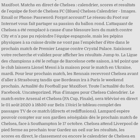
Maxifoot. Matchs en direct de Chelsea : calendrier, scores et resultats
de l'equipe de foot de Chelsea FC (Blues) Chelsea Calendrier - Images.
Email or Phone: Password: Forgot account? Le réseau du Foot sur
Internet vous fait partager sa passion du ballon rond. L'attaquant de
Chelsea a été remplacé à cause d'une blessure lors du match contre
City et n'a pas pu rejoindre l'équipe espagnole, mais les pépins
physiques à sa cuisse droite ne vont pas l'empêcher d'être dans le
prochain match de Premier League contre Crystal Palace. Saisissez
votre recherche et validez pour afficher les résultats Jump to. La Ligue
des champions a été le refuge de Barcelone cette saison, à tel point que
le club laissera Lionel Messi à la maison pour le match en Ukraine,
mardi. Pour leur prochain match, les Rennais recevront Chelsea avant
d’aller à Strasbourg tandis que Bordeaux ira à Paris le weekend
prochain. Actualité du Football par Maxifoot. Toute l'actualité du foot.
Facebook. Uncategorized. Plus d'images pour Chelsea Calendrier. Le
match entre Arsenal et Chelsea (FA Cup, Finale), sera télévisé en direct
le 01 août 2020 à 18h30 sur BeIn 1.Voici le tableau complet des
passages TV de ce match (directs et rediffusions). Lampard espère
pouvoir compter sur son gardien sénégalais dès le prochain match de
Chelsea, face à Southampton le 17 octobre. Chelsea attend Liverpool de
pied ferme au prochain tour Gardez un oeil sur les résultats, les
scores en direct, le classement ou encore le calendrier de Chelsea en