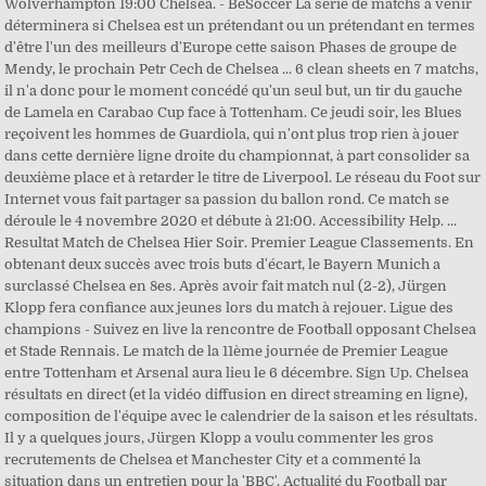
Wolverhampton 19:00 Chelsea. - BeSoccer La série de matchs à venir
déterminera si Chelsea est un prétendant ou un prétendant en termes
d'être l'un des meilleurs d'Europe cette saison Phases de groupe de
Mendy, le prochain Petr Cech de Chelsea ... 6 clean sheets en 7 matchs,
il n'a donc pour le moment concédé qu'un seul but, un tir du gauche
de Lamela en Carabao Cup face à Tottenham. Ce jeudi soir, les Blues
reçoivent les hommes de Guardiola, qui n'ont plus trop rien à jouer
dans cette dernière ligne droite du championnat, à part consolider sa
deuxième place et à retarder le titre de Liverpool. Le réseau du Foot sur
Internet vous fait partager sa passion du ballon rond. Ce match se
déroule le 4 novembre 2020 et débute à 21:00. Accessibility Help. ...
Resultat Match de Chelsea Hier Soir. Premier League Classements. En
obtenant deux succès avec trois buts d'écart, le Bayern Munich a
surclassé Chelsea en 8es. Après avoir fait match nul (2-2), Jürgen
Klopp fera confiance aux jeunes lors du match à rejouer. Ligue des
champions - Suivez en live la rencontre de Football opposant Chelsea
et Stade Rennais. Le match de la 11ème journée de Premier League
entre Tottenham et Arsenal aura lieu le 6 décembre. Sign Up. Chelsea
résultats en direct (et la vidéo diffusion en direct streaming en ligne),
composition de l'équipe avec le calendrier de la saison et les résultats.
Il y a quelques jours, Jürgen Klopp a voulu commenter les gros
recrutements de Chelsea et Manchester City et a commenté la
situation dans un entretien pour la 'BBC'. Actualité du Football par