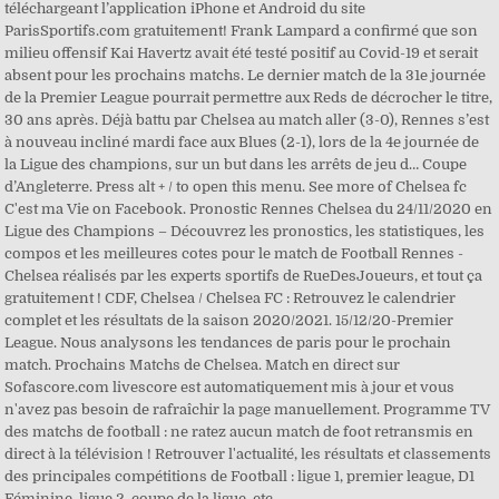
téléchargeant l’application iPhone et Android du site
ParisSportifs.com gratuitement! Frank Lampard a confirmé que son
milieu offensif Kai Havertz avait été testé positif au Covid-19 et serait
absent pour les prochains matchs. Le dernier match de la 31e journée
de la Premier League pourrait permettre aux Reds de décrocher le titre,
30 ans après. Déjà battu par Chelsea au match aller (3-0), Rennes s’est
à nouveau incliné mardi face aux Blues (2-1), lors de la 4e journée de
la Ligue des champions, sur un but dans les arrêts de jeu d… Coupe
d’Angleterre. Press alt + / to open this menu. See more of Chelsea fc
C'est ma Vie on Facebook. Pronostic Rennes Chelsea du 24/11/2020 en
Ligue des Champions – Découvrez les pronostics, les statistiques, les
compos et les meilleures cotes pour le match de Football Rennes -
Chelsea réalisés par les experts sportifs de RueDesJoueurs, et tout ça
gratuitement ! CDF, Chelsea / Chelsea FC : Retrouvez le calendrier
complet et les résultats de la saison 2020/2021. 15/12/20-Premier
League. Nous analysons les tendances de paris pour le prochain
match. Prochains Matchs de Chelsea. Match en direct sur
Sofascore.com livescore est automatiquement mis à jour et vous
n'avez pas besoin de rafraîchir la page manuellement. Programme TV
des matchs de football : ne ratez aucun match de foot retransmis en
direct à la télévision ! Retrouver l'actualité, les résultats et classements
des principales compétitions de Football : ligue 1, premier league, D1
Féminine, ligue 2, coupe de la ligue, etc.