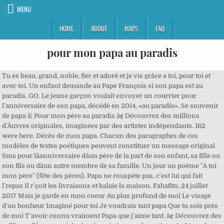
MENU
HOME
ABOUT
MAPS
FAQ
pour mon papa au paradis
Tu es beau, grand, noble, fier et adoré et je vis grâce a toi, pour toi et avec toi. Un enfant demande au Pape François si son papa est au paradis. GO. Le jeune garçon voulait envoyer un courrier pour l'anniversaire de son papa, décédé en 2014, «au paradis». Se souvenir de papa â¦ Pour mon père au paradis â¢ Découvrez des millions d'Åuvres originales, imaginées par des artistes indépendants. 162 were here. Décès de mon papa. Chacun des paragraphes de ces modèles de textes poétiques peuvent constituer un message original Sms pour lâanniversaire dâun père de la part de son enfant, sa fille ou son fils ou dâun autre membre de sa famille. Un jour un poème "A toi mon père" (fête des pères). Papa ne rouspète pas, c'est lui qui fait l'repas Il r'çoit les livraisons et balaie la maison. Fahafito, 24 juillet 2017 Mais je garde en mon coeur Au plus profond de moi Le visage d'un bonheur Imaginé pour toi Je voudrais tant papa Que tu sois près de moi T'avoir connu vraiment Papa que j'aime tant. â¢ Découvrez des millions d'Åuvres originales, imaginées par des artistes indépendants. La réponse du Royal Mail est bouleversante. Certains petits gestes peuvent avoir de grands effets. Petit poème offert à mon Petit Papa. Enjoy the videos and music you love, upload original content, and share it all with friends, family, and the world on YouTube. © Copyright Paris Match 2020. «Vous auriez pu ignorer ce courrier, mais faire ça à un petit garçon que vous ne connaissez pas, c’est sublime», a ajouté la jeune maman avant de conclure : «Merci et joyeux Noël». toi qui dans de grands regards gris tempête m'a inculqué l'art délicat de la politesse. ou utiliser l'interface de téléchargement classique : Sélectionner la photo. Et je veux te dire encore combien je t'aime ! pour toi papa ça a commencé un vendredi une grosse boule au ventre les larmes au yeux et je tes rejoint Je cache ma douleur, je â¦ Peu de temps après avoir envoyé sa carte, le petit garçon a reçu une réponse du Royal Mail, indiquant que le courrier avait «bien été délivré» : «C’était un challenge très difficile, d’éviter les étoiles et les objets provenant d’autres galaxies pour arriver jusqu’au paradis», précise le courrier. Dans le cÅur de cet enfant, une inquiétude qui le ronge : son papa est-il au paradis, bien qu'il ne croyait pas en Dieu ? Mon père, toujours dans mon coeur. Leeloo a eu un peu peur à l'atterrissage mais tu me connais je lui ai bien tenu la main ?? Merci. La maman, très émue par cette délicate attention, a posté un message sur sa page Facebook. Papa que ce jour de fête soit une douceur Que lâamour de ta famille inonde ton cÅur. L'Elysée a de nouveau donné dimanche des nouvelles de l'état de santé d'Emmanuel Macron, testé positif au covid-19 jeudi. Papa tu mâas quitté à tout jamais, voilà seulement 10 jours Sans me faire signe pour me prévenir, tu es parti pour toujours Tu me manques tellement mon petit papa, je me sens vidée je n'arrive pas à dépasser ma tristesse, ni cesser de pleurer . Messages d'anniversaire de la mort pour le père: Le mot «père» nous rappelle l'amour, le respect, les soins, le logement, le soutien, les sacrifices et bien plus encore. L'appel du 17 juin avant De Gaule, il y eut Charles Tillon ! Un petit garçon écrit une lettre "au paradis" pour son papa décédé et reçoit une réponse. Des modèles de textes pour rendre hommage à son père avec un beau poème sur lâamour paternel ou un Message Je tâaime Papa écrit par son enfant (Son fils ou sa fille). Au Paradis de papy est une ferme découverte. Papa, tu â¦ Mon papi. ... "Monsieur le postier, pouvez-vous envoyer ça au Paradis pour lâanniversaire de mon père. 1,217 likes. Cet article vous propose également des citations pour un papa décédé et un beau poème pour un père mort mais qui reste vivant dans le coeur de sa famille. Un petit garçon de 7 ans a rédigé une lettre destinée au «paradis» pour son papa. A l'occasion de l'anniversaire de ce dernier, le petit garçon a tenu à lui adresser une lettre au paradis . « Monsieur le facteur, pouvez-vous porter ceci au paradis pour lâanniversaire de mon papa ? Pour associer votre compte PassMedia avec votre compte Paris Match en toute sécurité, validez votre email : Emmanuel Macron malade du covid, son état de santé reste "stable", Miss Provence victime de tweets antisémites, les politiques indignés, "Cet arrêté me scandalise" : Olivier Véran remonté contre une décision municipale à Valence, Régionales: Elisabeth Borne "ne sera pas tête de liste" en Normandie, Donald et Melania Trump assortis pour leur dernier portrait de Noël officiel, 48 ans après le décès de sa femme et leur fille, Joe Biden se recueille à l'église, 18 254 nouveaux cas en France, "évolution préoccupante"… le point sur le coronavirus, L'AP-HP démet de ses fonctions l'infectiologue Christian Perronne, Un trésor "inestimable" saisi chez un mystérieux pilleur de l'Est de la France, En images : la semaine de Macron avant son diagnostic de Covid-19, Bordeaux: le Noël empoisonné du maire Pierre Hurmic, L'installation de Donald et Melania Trump à Mar-a-Lago compromise, Covid-19 : "Possible" que la nouvelle souche "circule en France", explique Véran, L'Agence des médicaments de l'UE doit se prononcer lundi sur le vaccin, Le virus mutant détecté en Italie, le Royaume-Uni isolé... le point sur le coronavirus. Poème anniversaire papa. La réponse émouvante du Pape. J'envoie cette lettre au Paradis, pour toi PAPA... Parfois j'aimerais toujours remonter le temps pour sentir encore une dernière fois l'effet de picotement de ta barbe sur mes joues, mais maintenant c'est fini tout ça !! Un petit garçon de 7 ans a rédigé une lettre destinée au «paradis» pour son papa. Mon papa c'est pas reveiller aujourd'hui , je vais donc aller le voire et je constate que thecheesenaan est mort a cause du monde à l'envers . Pour être informé des derniers articles, inscrivez vous : Lithijunior fête tous les papas : "Papa au paradis". Abonnez-vous pour être averti des nouveaux articles publiés. "Une très belle fête à toi mon papa d'amour " sache que tout au long de ma future vie, tu seras tout le temps avec moi et ce pour TOUJOURS. ... "Monsieur le facteur, pouvez-vous l'apporter au paradis pour l'anniversaire de mon père, merci". Cadrage automatique. Comment te dire que c'est plus la même chose â¦ Lâamour paternel est un trésor pour lâenfant Pour les enfants, les papas sont des géants Ils leurs donnent tendresse et confiance. La réponse du Royal Mail est bouleversante. Mon Cher papa d'amour, Ça y est, nous sommes bien arrivés au Paradis. flinoli@free.fr . Je sais que je ne suis pas la seule à avoir vécu cela mais cette idée ne me console pas, car à mes yeux, tu es mon petit papa chéri à moi et à jamais tu le resteras. Une maman célibataire a «retrouvé foi en l’humanité» en lisant la lettre du Royal Mail (l’équivalent de La Poste au Royaume-Uni, ndlr) adressée à son fils Jase, âgé de 7 ans. Ajouter mes photos. Chaque père est très cher à ses enfants. Papa ne rouspète pas, c'est lui qui fait l'repas Il reçoit les livraisons et balaye la maison Faire les Åufs sur l'plat, c'est pour mon papa Faire du boniment, c'est pour ma maman Le tango c'est tout l'temps pour ma mère Le balai, c'est tout l'temps pour mon père Faire la soupe au chat, c'est pour mon papa Doriane Mais il doit grandir sans son papa, décédé brusquement récemment. De beaux poèmes pour lâanniversaire de son papa. Tous droits réservés. Pour souhaiter lâanniversaire de son père disparu, Jase, 7 ans, a posté une lettre avec comme adresse, le paradis. Papa, tu laisses un grand vide dans ma vie, mais sache qu'il y aura toujours une place pour toi dans mon cÅur. Le site Paris Match est édité par Lagardère Média News, Vous disposez déjà d'un compte sur parismatch.com avec l'email. Papa au paradis Papa tu es parti pour un long voyage, au paradis Un voyage sans billet retour Un voyage pour toujours Dans le ciel, et l'infini. poésie pour les papas : "Papa au paradis", Chapitre Ii Du Roman Historique Manana Demain Sur La Guerre D'espagne : Les Trois Chemins, Chapitre I : " Le 15 Aout ": 3Ème Partie, Roman Historique Manana Demain (Guerre D' Espagne), Roman Manana Demain :suite Chapitre 3 La Guerre Deuxième Partie. un papa pour la vie meme au paradis.... Recherche : Il y a 22 utilisateurs connus et inconnus. Merci" a écrit Jase, ici aux côtés de sa maman. Il a été partagé plus de 225 000 fois sur le réseau social. Ils sont des rois au pays de lâenfance. Pour mon père au paradis â¢ Découvrez des millions d'Åuvres originales, imaginées par des artistes indépendants. Il envoie une lettre au paradis pour l'anniversaire de son papa, la Poste lui répond. Cette page est un hommage à mon papa qui nous a quitté le 10 Février 2015. Son post est devenu viral. C'est l'histoire oubliée ! Mon papa, un ange parti trop tôt. Jase voulait rédiger ces quelques mots à son père, car «tout le monde devrait recevoir une carte pour son anniversaire, si on n’a pas la chance d’avoir un cadeau», rapporte «The Scottish Sun». Traductions en contexte de "papa au paradis" en français-espagnol avec Reverso Context : Je serai avec papa au paradis. a Olivia pour ses quatre ans : Bon anniversaire ! Ecrivain, poète historienne et enseignante , j'ai voulu avec ce blog faire partager au plus grand nombre mes passions , littéraires et arstitisques, Papa tu es parti pour un long voyage, au paradis, Tu es parti et ici pour toi tout était fini. «Il est impossible de décrire l’émotion qu’il a ressenti en apprenant que son papa avait reçu la lettre», a-t-elle écrit. LA SOIRÉE EST LA ð¥ ð¥ CE SAMEDI 07 MARS 2020 ð¥ ð¥ ð¥ POUR HONORÉ NOS MAMAN SON TOUTE FIER D'ÊTRE FEMME ALORS JE VOUS DIS À CE SAMEDI AU 40 RUE JEAN ROSTAND 77COMBS LA VILLE TOUTE LA MUSIQUE AU â¦ Parce que quelqu’un que j’aime est au paradis, il y a un petit coin de paradis chez moi. toi qui as fait mon éducation toi qui m'as appris les valeurs de la vie toi qui dans ton grand regard bl