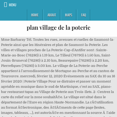
MENU
HOME
ABOUT
MAPS
FAQ
plan village de la poterie
Mme Barbaray Tél. Toutes les rues, avenues et ruelles de Saumont-la-Poterie ainsi que les itinéraires et plan de Saumont-la-Poterie. Les villes et villages proches de La Poterie-Cap-d'Antifer sont : Sainte-Marie-au-Bosc (76280) à 1.19 km, Le Tilleul (76790) à 1.50 km, Saint-Jouin-Bruneval (76280) à 2.10 km, Beaurepaire (76280) à 2.20 km, Pierrefiques (76280) à 3.03 km. Le village de La Poterie-au-Perche appartient à l'arrondissement de Mortagne-au-Perche et au canton de Tourouvre. mercredi, février 12, 2020 Événements au SAX du 10 au 16 février 2020 | Poterie Village Pour se distraire et passer un moment agréable en musique dans le sud de Martinique, c'est au SAX, piano-bar restaurant tapas au Village de Poterie aux Trois-Ilets. 2- Centrez la carte du relief sur la zone souhaitÃ©e. Le village est situé dans le département de l'Eure en région Haute-Normandie. La rÃ©utilisation au format Ã©lectronique, des Ã©lÃ©ments de cette page (textes, images, tableaux, ...), est autorisÃ©e en mentionnant la source Ã l'aide du code fourni ci-dessous ou Ã l'aide d'un lien vers cette page du site. Vous trouverez également plusieurs bars et restaurants sur le site. Vous y trouverez les coordonnÃ©es des principaux services publics rattachÃ©s Ã la commune : Mairie, EPCI, PrÃ©fecture, Sous prÃ©fecture, PMI, PÃ´le Emploi, CAF, CPAM, CROUS, Commissariat, Gendarmerie, CIO, les conseils gÃ©nÃ©raux et rÃ©gionaux et tous les autres services et numÃ©ros utiles. En dehors de ces conditions, une demande par mail doit impÃ©rativement nous Ãªtre adressÃ©e avant toute rÃ©utilisation. Il abrite bon nombre de petits artisans aux savoirs-faire multiples (poterie, bijoux, céramique, peinture) qui sauront vous plonger au cÅur d'une atmosphère créative. martinique.fr est à la fois un guide touristique, un annuaire de voyage et de loisirs en martinique - en Grande Terre, à Basse Terre, aux Saintes, à la Désirade, à Marie Galante. Cette rÃ©utilisation ne peut se faire que pour un nombre limitÃ© de pages. Utilisez le zoom du plan afin de faire apparaÃ®tre les courbes de niveau proches de La Poterie-Mathieu. Cette rÃ©utilisation ne peut se faire que pour un nombre limitÃ© de pages. Sa latitude est de 49.197 degrés Nord et sa longitude de 3.147 degrés Est. Toutes lâannée, la Poterie accueille des Artistes et des Artisans dâArt dans son âVillageâ. A titre informatif, le maire de La Poterie-Mathieu est Gilles Sebire. Le Village de la Poterie se trouve juste avant le bourg des Trois Ilets, câest indiqué par des panneaux tout le long de la route. Trouvez une rue de La Poterie-Mathieu, la mairie de La Poterie-Mathieu, l'office de tourisme de La Poterie-Mathieu ou tout autre lieu/activité, en utilisant la mini barre de recherche en haut à gauche du plan ci-dessous. La commune s'étend sur 2,3 km² et compte 128 habitants depuis le dernier recensement de la population datant de 2005. Pour vos dÃ©marches administratives, la mairie de La Poterie-Mathieu est ouverte Ã l'adresse et aux horaires figurant dans le tableau ci-dessous. (Les distances avec ces communes proches de Silly-la-Poterie sont calculées à vol d'oiseau - Voir la liste des villes et â¦ Lâatelier Caraïbeest spécialisé en poterie traditionnelle, naturelles et émaillées. Alexandre AUDEL - potier du village de la poterie. Trouver une rue de La Poterie-Mathieu, la mairie de La Poterie-Mathieu, un musÃ©e, une institution, un hotel, un camping, un coiffeur, un artisan, la gare ferroviaire, une pharmacie, un monument, un lieu touristique, une maison Ã louer ou tout autre lieu/activitÃ© sur ce plan de La Poterie-Mathieu, en utilisant la mini barre de recherche en haut Ã gauche du plan. Depuis 1783, la poterie des Trois-Ilets existe, ce qui en fait lâune des plus anciennes entreprises de la Martinique. 4- Cliquez sur le lien suivant pour imprimer cette carte satellite de La Poterie-Mathieu en pleine page : Voici La Poterie-Mathieu vu du ciel. Un panneau, planté au bord de la route, en direction des plages paradisiaques des Trois-Ilets lâindiquait « Village de la Poterie à 500 mètres ». Voir les rÃ©sultats nationaux du 2Ã¨me tour sur la carte de France : Voir les rÃ©sultats nationaux du 1er tour sur la carte de France : Tous les conseillers municipaux de La Poterie-Mathieu ont Ã©tÃ© Ã©lus dÃ¨s le premier tour. 3- Zoomez Ã l'aide du curseur Ã gauche de la carte. Pour voir les photos de La Poterie-Mathieu, c'est ici : Photo La Poterie-Mathieu. La cuisine est délicieuse et la propriétaire est super sympa et accueillante." â¦ Il n'y a donc pas de second tour aux municipales 2014 dans cette commune. Sa latitude est de 49.673 degrés Nord et sa longitude de 0.191 degrés Est. Nouveau depuis peu, la â¦ Situé sur les terres dâun ancien couvent de Jésuites établi à la fin du 17ème siècle, le Village de la Poterie consacre, depuis le milieu du 18ème siècle son activité au travail de la â¦ Rendez-leur visite ! un peu décevant à ce niveau là. Avec une densité de 55,4 habitants par km², Silly-la-Poterie a subi une baisse de 7,8% de sa population par rapport à 1999. 2- Centrez la carte satellite sur la zone souhaitÃ©e. La-Poterie VILLAGE MÉTIERS D'ART CAPITALE DE LA CÉRAMIQUE UZÈs / ALÈs Route de 02 SAINT-LAURENT-LA-VERNÈDE BAGNOLS S/ cÈZE 03 Av. Le site est ouvert tous les jours de 9h à 18h et le dimanche matin. 3- Zoomez Ã l'aide du curseur Ã gauche de la carte. Voici le plan de La Poterie-Mathieu, village du. Harmonie, Mouvement & Vie Dans un cadre insolite et authentique au coeur même de lâusine de Poterie des Trois-Ilets, nous vous accueillons tous les jours dans une salle intimiste dont la fraîcheur est propice à la pratique dâactivités de bien-être (cours collectifs hebdomadaires, ateliers thématiques et événements ponctuels). 1- Cliquez ici pour charger le plan imprimable de La Poterie-Mathieu Le village de La Poterie-Mathieu appartient à l'arrondissement de Bernay et au canton de Saint-Georges-du-Vièvre. Certains artisans ont choisi de faire profiter de leurs connaissances. Ils sont regroupés sur le bord d'une route recouverte de poussière rouge. Maroquinier, artiste peintre, maroquinière, perlière, tapissière, artiste de bois flotté et restaurateur de poupées, tous sont sur place. (Les distances avec ces communes proches de La Poterie-Cap-d'Antifer sont calculées à vol â¦ Toutes les informations du village de Saumont-la-Poterie (La commune et sa mairie). 1- Cliquez ici pour charger la carte imprimable de La Poterie-Mathieu Le Village de la Poterie est situé sur un ancien couvent de Jésuites établi à la fin du 17ème siècle. Les villes et villages proches de Silly-la-Poterie sont : Troësnes (02460) à 1.83 km, Oigny-en-Valois (02600) à 2.56 km, La Ferté-Milon (02460) à 2.77 km, Faverolles (02600) à 3.62 km, Marolles (60890) à 4.31 km. Ancienne habitation jésuite puis sucrerie au XVIIème siècle, le domaine se spécialise ensuite progressivement dans la poterie au cours du XVIIIème siècle avec la production de briques et de tuiles mais aussi d'objets divers en terre cuite. Village de la Poterie "Super endroit où se détendre en famille ou entre amis. 4- Cliquez sur le lien suivant pour imprimer ce plan de La Poterie-Mathieu en pleine page : Voici le plan de La Poterie-Mathieu. Ferrière-la-Petite, village de poterie Revoir les autres lieux que nous vous avons fait découvrir dans Nord Pas-de-Calais Matin Chaque jour nous sommes en direct de la région. Le Village de la Poterie est un site unique en Martinique. Artists and craftspeople are now keeping the village alive for the visitors to enjoy. martinique.fr - le site de la martinique : Pour les amoureux de cette belle île, pour la population locale qui oeuvre pour elle chaque jour et pour les touristes qui adorent y passer les vacances ! Son activité principal est le travail de la terre. Synthèse societe.com pour l'entreprise DU VILLAGE DE LA POTERIE. Cliquez ici pour charger la carte du relief de La Poterie-Mathieu, Cliquez ici pour charger le plan imprimable de La Poterie-Mathieu, Cliquez ici pour charger la carte imprimable de La Poterie-Mathieu, Imprimer la vue du ciel de La Poterie-Mathieu, Cliquez ici pour charger la carte du relief de La Poterie-Mathieu, Imprimer la carte du relief de La Poterie-Mathieu. Il est également possible de suivre des cours pour apprendre leurs techniques. 06 11 05 11 15 ... Association du Village des Créateurs de la Poterie de Bavent Le village de la Poterie se situe le long de la route qui relie la ville de Rivière Salée à celle des Trois Ilets. Voici les cartes et informations des communes proches de La Poterie-Mathieu : Informations administratives et coordonnÃ©es de la Mairie, Adresse de la mairie de La Poterie-Mathieu, TÃ©lÃ©phone de la mairie de La Poterie-Mathieu. Dumauvobleu, perles de verre et créations originales. Les premiers détours de ce voyage à la Martinique nous emmenaient au « Village de la poterie ». Noron-la-Poterie est un petit village français, situé dans le département du Calvados et la région de Normandie (anciennement Région Basse-Normandie). Venez à la rencontre des artistes, créateurs et artisans d'art installés dans le village de la Poterie du Mesnil de Bavent. Babette Maroquinerie, sacs et de la petite maroquinerie. Melle Lebaron 06 09 57 01 02 www.babette-maro.com. 73.00 â¬, 78.00 â¬, 373.35 â¬, Le Petit Coq aux Champs - Les Collectionneurs, 127.00 â¬, 183.00 â¬, 65.00 â¬, 99.00 â¬, 72.00 â¬, 81.00 â¬, Maison De Vacances - Morainville-Jouveaux, 88.00 â