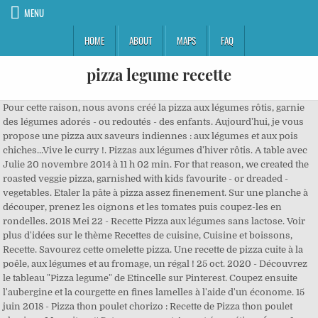
MENU
HOME
ABOUT
MAPS
FAQ
pizza legume recette
Pour cette raison, nous avons créé la pizza aux légumes rôtis, garnie des légumes adorés - ou redoutés - des enfants. Aujourd'hui, je vous propose une pizza aux saveurs indiennes : aux légumes et aux pois chiches...Vive le curry !. Pizzas aux légumes d'hiver rôtis. A table avec Julie 20 novembre 2014 à 11 h 02 min. For that reason, we created the roasted veggie pizza, garnished with kids favourite - or dreaded - vegetables. Etaler la pâte à pizza assez finenement. Sur une planche à découper, prenez les oignons et les tomates puis coupez-les en rondelles. 2018 Mei 22 - Recette Pizza aux légumes sans lactose. Voir plus d'idées sur le thème Recettes de cuisine, Cuisine et boissons, Recette. Savourez cette omelette pizza. Une recette de pizza cuite à la poêle, aux légumes et au fromage, un régal ! 25 oct. 2020 - Découvrez le tableau "Pizza legume" de Etincelle sur Pinterest. Coupez ensuite l'aubergine et la courgette en fines lamelles à l'aide d'un économe. 15 juin 2018 - Pizza thon poulet chorizo : Recette de Pizza thon poulet chorizo - Marmiton #Gateau au yaourt Apport énergétique (pour 1 personne) : Piquez-la avec une fourchette. Pizza aux légumes de saison (26 votes), (3) , (585) Plat facile 1 heure 324 kcal. Vous pouvez vous désinscrire à tout moment en utilisant le lien de désabonnement intégré Ajouter l'eau, l'huile d'olive et le sel. Mais avez-vous essayé de concocter une pizza aux légumes fraîche et saine ? 2017 - What is the best way to get kids to eat their broccoli and squash? Mon frigo est quasi-vide et les magasins sont fermés. Moms & dads, you can thank us later! Commencez par préparer la pâte à pizza. Placez ici toutes vos recettes légères, diététiques pour faire de bons repas allégés. Moi aussi. Le saumon constitue une excellente source d’acides gras omégas-3 … 750g 127,218 views. Voir plus d'idées sur le thème recettes de cuisine, recette, cuisine. Découvrez la recette de Pizza aux légumes grillés avec Femme Actuelle Le MAG. Ajouter à cela le fromage de chèvre, le tout couvert de fromage fondu, un régal.. Laissez-vous tenter par la pizza au saucisson ou celle au jambon de Bayonne! Répartissez harmonieusement les rondelles de courgette et les tomates hachées sur la pizza. Êtes-vous accros du mode de vie végétarien ? Le saumon frais et fumé s’accorde harmonieusement avec le fromage caciocavallo, les câpres et les asperges dans cette succulente recette. Badigeonnez cette pâte de concentré de tomates ou de coulis de tomates puis disposez-y les légumes. Semble délicieuse. A faire et à essayer aussi avec la recette de pâte de la pizza médirranéenne de ce site. Merci pour le lien !! Une pizza végétarienne, printanière et fromagère avec en base de la ricotta à la coriandre ainsi que des asperges vertes, des lamelles de courgettes, des tranches de tomates, des petits pois, de la mozzarella râpée et du basilic ... . De délicieuses petites pizzas sans gluten aux légumes rôtis. Émincez les champignons. Quelle est la meilleure façon de pousser les enfants à manger des brocolis et courges? Laisser réduire le tout, saler et poivrer. Vous trouverez des idées de recette de quiche, tarte et pizza. Vous ne pouvez pas ajouter de commentaire à cette recette car vous l'avez déjà commentée, Vous ne pouvez pas commenter votre propre recette. Voir plus d'idées sur le thème recettes de cuisine, recette, cuisine. Recette de pizza aux légumes grillés Préparation. Les variantes possibles de cette recette sont infinies. On vous propose une recette facile et rapide de pizza légère à base de légumes, de sauce tomate et sans matières grasses. Sur une pizza, bien sûr! Dans un petit bol, mélanger l'huile, l'ail et les fines herbes. 6/7). Servez accompagné d'une salade. Pizza à la ratatouille. Pas mal du tout. La grande cocotte convient pour une pizza pour 2 personnes. 29 nov. 2018 - Recette Pizza aux légumes. Vous aimez la ratatouille ? Répartir les olives noires et parsemer de thym (juste effeuillé au-dessus de la pizza). Omelette pizza aux tomates . Notez votre adresse email si vous souhaitez ne rater aucune publication: Il est indispensable de valider 2018 - Gourmand magazine vous propose une recette de pizza composée de légumes grillés. Ajouter à mon panier. Nous vous proposons 32762 recettes et 15858 notes d'internautes. exercer vos droits Bon appêtit à tous. Protides : 13 g (14 % de l’apport calorique). Vous ne serez pas déçu. Il est jamais facile de savoir quelle taille doit avoir la part de pizza pour qu’elle corresponde au mieux à son alimentation de diabétique. Soumettre une image. Non. , prenez connaissance de notre 2020 - Découvrez le tableau "PIZZA LEGUME" de laudiere sur Pinterest. - Recette Autre : Pizza aux légumes du soleil / pâte à pizza maison par Palais des lys Une pizza végétarienne, aux légumes grillés à la plancha. 12 déc. Légumes avec Pizza 20 recettes. 2018 - Ce soir, je n'ai aucune envie de cuisiner. Étalez le coulis de tomates en laissant une bordure de 2 cm tout autour. 24 janv. Faites décongeler la pâte à pizza suivant les indications du paquet. Recette.com vous permettra de réaliser, parmi de multiples recettes, diverses pizzas savoureuses. 1 l de moules de bouchot 1 pâte à pizza ronde et fine toute prête 8 carottes fanes 2 petits poireaux 1 gros oignon violet 150 g de parmesan râpé Couper les aubergines en dès puis les faire revenir à la poêle. Pizza. Profitons des légumes de saison pour changer nos habitudes en terme de pizza.. La recette par Allergique Gourmand. Cuire au four environ 25 min. Ils sont d’inépuisables sources de minéraux, fibres et vitamines. 18 déc. Je remplace la Mozzarella par de la Ricotta et je fais la pâte moi même. 24 juin 2013 - Il n’y a rien de tel qu’une bonne pizza faite maison. Bienvenue sur recette.com ! 220°) avec l'aide d'un adulte et sers bien chaud. Pizza ? Pizza d'automne semi-complète aux champignons bruns, butternut et panais au shropshire. 1 févr. Votre navigateur ne peut pas afficher ce tag vidéo. Verser la farine dans un saladier et creuser un puits. Garnir de sauce tomate à l'oignon puis diposer les légumes, la mozzarella et les olives dessus. Dans cette recette il s’agit principalement de vitamines du groupe B et C et des minéraux tels que le potassium ou encore le phosphore... N’hésitez pas à vous préparer une délicieuse pizza au thon, napolitaine, pizza au jambon, pizza tomates et mozzarella etc. La recette par Piratage Culinaire. 2019 - Découvrez le tableau "Pizza legume" de nacer bellal sur Pinterest. 2013 - Cette épingle a été découverte par Julie Vachon. Enfournez; pour 20 min à four très chaud (Th. Ca change de la traditionnelle pizza. Je teste cette recette ce soir. Recette de la Pizza soleil - 750g - Duration: 5:28. On a pizza, of course! C'est la meilleure manière de ne rater aucun numéro, de faire des économies et de se régaler tous les deux mois :) En plus vous aurez accès à la version numérique pour lire vraiment partout. 26 avr. Algolia is fast, customizable and secure. Recette Pizza aux légumes - 750g - Duration: 2:59. Dans cette rubrique de recettes salées du blog de recette de cuisine healthy. Peler 4 tomates, les épépiner et les couper en morceaux puis les faire cuire avec l'oignon émincé dans l'huile d'olive. Lahmacun - Recette de Pizza turque à la poêle J'aime beaucoup la cuisine Turque , surtout ces petites Pizzas à la viande hachée, cuites à la poêle, elles se dégustent garnies de salade verte, tomates et oignons et enroulées comme un sandwich.. une tuerie! Les meilleures recettes de Mozzarella avec Pizza, poivron notÃ©es et commentÃ©es par les internautes. 14 juil. Alors, à vos fourneaux !!!. 2018 - Découvrez notre recette Pizza aux légumes grillés. Ingrédients (4 personnes) : 1 pâte à pizza, 2 boules de mozzarella, 1 dizaine de tomates cerise... - Découvrez toutes nos idées de repas et recettes sur Cuisine Actuelle Servir seul ou accompagné de quelques feuilles de salade. Découvrez vos propres épingles sur Pinterest et enregistrez-les. Photo 9/25 . 2 janv. Quiche, tarte et pizza Recette de quiche, tarte et pizza. Photo 10/25 . Laver et couper les courgettes, les tomates restantes puis la mozzarella en fines rondelles, les coeurs d'artichaux en 2. Accueil > Recettes > pizza, tarte, quiche > pizza > Pizza aux légumes, Sauvegarder et Ajouter à ma liste de courses Découvrez vos propres épingles sur Pinterest et enregistrez-les. Ajoutez ensuite la farine en alternant les couches de faine et les couches de liquide pour faciliter le pétrissage de la pâte. Poudrer de farine et laisser reposer 1 heure. Préparation des légumes. Pizza aux légumes et aux pois chiches. Déroulez la pâte à pizza et étalez-la sur un moule à tarte recouvert de papier sulfurisé. 1. 18 juil. !!! Ingrédients. Préparation:30m Cuisson:35m Bon Appétit ! Pizza végétarienne. 26 réflexions sur « On a testé la pizza de chou-fleur ! Retrouvez Marmiton où que vous soyez en téléchargeant l'application, Tous droits réservés Marmiton.org - 1999-2020, Recrutement ● Mentions légales ● Conditions Générales d'Utilisation ● Vos questions ● FAQ ● Contact ● Politique de protection des données personnelles ● Politique de confidentialité ● Préférences cookies, Pour des milliers de cocktails : 1001cocktails.com, Selon nos informations, cette recette est compatible avec le régime suivant : végétarien. Répartir les ingrédients sur la pizza dans l'ordre suivant : les lardons, les oignons ciselés, les tomates, la courgette, le fenouil, les champignons, les rondelles de chèvre, le poivron. Enfournez et laissez cuire 20 min à 180° (th.6) tout en surveillant la cuisson. Mais aussi de recette de pizza maison avec des pâtes à pizza sans gluten. Politique de protection des données personnelles. Partage. C'est une pizza végétarienne avec du fromage qui nappe le tout!A faire! 2018 - Découvrez notre recette facile et rapide de Pizza aux légumes grillés sur Cuisine Actuelle ! Ricardo Cuisine vous offre les meilleures recettes de pizza. Déroulez la pâte à pizza sur la plaque