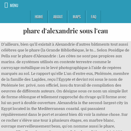
MENU
HOME
ABOUT
MAPS
FAQ
phare d'alexandrie sous l'eau
D’ailleurs, bien qu’il existait à Alexandrie d’autres bâtiments tout aussi célèbres que le phare (la Grande Bibliothèque, le to… Selon Posidipe de Pella sur le phare d’Alexandrie : Les côtes ne sont pas propices aux marins. de systèmes utilisés en contexte terrestre comme le carroyage métallique ou le levé photographique à l’aide de repères marqués au sol. Le rapport qu'elle L'un d'entre eux, Ptolémée, membre de la famille des Lagides, reçu l'Égypte et devint roi sous le nom de Ptolémée Ier. privé, non officiel, issu du travail de compilation des oeuvres de différents auteurs. On désigne sous ce nom un simple îlot de forme oblongue et tellement rapproché du rivage qu'il forme avec lui un port à double ouverture. Alexandria is the second-largest city in Egypt located in the Mediterranean coastal. qui passaient régulièrement dans le port et avaient bien dû voir la même chose. Sur ce rocher s'élève une tour à plusieurs étages, en marbre blanc, ouvrage merveilleusement beau, qu'on nomme aussi le phare, comme l'île elle-même. ». Que reste-t-il du phare d'Alexandrie? 693-713, 1997. Ils ont même des retentissements en France. Chaque bloc nécessite un nettoyage du bloc, ce qui est Le phare d’Alexandrie ou l’utopie sous-marine. etc), la forme, les dimensions, les décors, et d'en faire un dessin, voire de le photographier. Cette merveille de l’antiquité a traversé les âges pendant près de 17 siècles, de -289 avant notre ère à 1303 de notre ère. Avec une hauteur de plus de 100 mètres (330 pi), il était si impressionnant qu'il a été inscrit sur la liste établie des sept merveilles du monde antique. Ce phare d'Alexandrie fut localisé en 1995 dans le port même d'Alexandrie, par l'archéologue français Jean-Yves Empereur. Le petit nombre et la variation des mesures données jusqu'ici sur la colonne de Pompée, ont engagé les citoyens Dutertre, Protain, Le Peyre et Norry, à en recueillir exactement toutes les proportions. Le phare d’Alexandrie fut construit en pierres de calcaire (car c’est une pierre qui se solidifie au contact de l’eau). Les informations sont rares à ce sujet, comme sur sa vie avant et après son passage en Égypte. Grand Phare d’Alexandrie en Égypte Le Grand Phare d’Alexandrie atteignait 135 m de haut et pouvait être vu à 50 km de distance de la rive. C'est l'un des monuments antiques le plus connu et le plus souvent représenté car c'était l'un des premiers phares et il était considéré comme la … Le résultat fut tel que, depuis, le mot phare (de l’île de Pharos, du latin pharus) est utilisé pour désigner communément ce type d’édifice. Note : Ce paragraphe est une reprise du livre de J.-Y. Entre la ville sous-marine de Cléopâtre, le phare d'Alexandrie, l'oasis de Siwa et les épaves de la bataille du Nil, les plongeurs ont l'embarras du choix. La lumière projetée du sommet du très grand édifice servait de repère. Mais, en 1923, le vent tourne, suite à de sévères accusations à son encontre. Est-ce qu’un tourisme s’est développé autour de ces cités englouties ? Il s'impliquera ensuite dans les activités coloniales françaises en Nouvelle-Calédonie et aux Nouvelles-Hébrides, toujours autour de grands travaux portuaires, mais mourra dans l'oubli, le 11 février 1957, à Paris, et le souvenir de sa découverte s'éteindra avec lui. Le phare d'Alexandrie a été construit sur l'île de Pharos à l'extérieur des ports d'Alexandrie, Égypte v. 300-280 AEC, sous les règnes de Ptolémée I et II. Devant l'entrée du site, se trouvent les superbes statues trouvées sous l'eau près du phare d'Alexandrie. J.-C. (la date exacte est inconnue) et duré une quinzaine d'années. pleine mer, le site subit, après chaque période de mauvais temps, des modifications de sa configuration que seul un travail méthodique permet de Si le phare d'Alexandrie était une prouesse architecturalede l'époque antique, la bibliotheca alexandrina inaugurée voilà deux ans l'est tout autant pour l'ère contemporaine. Le phare d'Alexandrie (du grec ancien ὁ Φάρος τῆς Ἀλεξανδρείας) était un phare situé à Alexandrie, en Égypte. De 6 à 10 ans. Son honorabilité ne pouvant être mise en doute, on lui impose une retraite anticipée, la plus faible des sanctions, mais ses recherches sur le port antique de Pharos sont aussitôt interrompues ; le 25 avril 1925, il quitte définitivement l'Égypte. Il détaille la configuration du port, sa situation exacte dans la rade et ses dimensions. Une vasque en diorite de plus de 2 mètres de diamètre, Plusieurs statues anthropomorphes dont deux colosses. Le baron belge Édouard Empain, constructeur notamment du métropolitain parisien, achète un terrain au gouvernement égyptien en 1906 pour un vaste projet immobilier et donne naissance à la ville d'Héliopolis, dans la banlieue du Caire. Nous avons représentant la reine Isis. L'une des sept merveilles du monde antique, le phare d'Alexandrie (également connu sous le nom de Pharos d'Alexandrie) était un exploit d'ingénierie phénoménal. La mer restitue les trésors d'Alexandrie. 170 bis Boulevard du Montparnasse, 75014 Paris 06 Le phare a été construit pour protéger les marins de la côte d’Alexandrie bien sûr, mais également, selon Jean-Yves Empereur, en tant qu’œuvre de propagande. Ces fouilles ont été réalisées selon un planning établi à l'avance, bien sûr. Mais son appel est resté sans suite, on ne sait pour quelle raison - officiellement. S. Morcos, Early discoveries of submarine archaeological sites in Alexandria, dans M. Mostafa et al. Sa construction aurait débuté vers -297 (la date exacte est inconnue) et duré une quinzaine d'années. bâtiments de l'époque hellénique. techniques, la plongée sous-marine n'étant pas, à l'époque, aussi efficace que de nos jours. Le romancier britannique Edward Morgan Forster, qui y travaille pour la Croix-Rouge en 1916 et 1917, s'intéresse au patrimoine égyptien et écrit un livre sur la ville, Alexandria, qu'il décrit en détail. Alexandrie, Egypte: Une ville moderne chargée d'histoire. de deux campagnes de deux mois chaque année. On y sortit des eaux entre autres un colosse de granit La ville tout entière a été construite de façon démesurée et le phare devait en être le symbole. fut établi sur une surface de 1,3 hectares. C'est un travail long qui consiste à repérer chaque bloc. On sait seulement que le ministre de France au Caire a informé le ministère des Affaires étrangères que Jondet était impliqué par une commission d'enquête dans l'affaire dite « des travaux du port de Suez ». Les ateliers : La fouille sous-marine. Le phare d'Alexandrie fut considéré comme la dernière des sept merveilles du monde antique et a servi de guide aux marins pendant près de dix-sept siècles (du IIIe siècle avant notre ère au XIVe siècle). Rien, cependant, n'a été entrepris depuis sur la partie Ouest du site. En 283 av. changements que le relief a subis depuis l’Antiquité. Focus on Alexandria, unesco, pp. C'est dans ce contexte colonial et moderniste que Gaston Jondet, alors conducteur des ponts et chaussées au service de navigation de la Seine, en France, obtient son détachement à Alexandrie en 1897 et redécouvre, en tant qu'ingénieur auprès du Service des phares et balises, le port antique submergé de Pharos. A sketch of his public life, in Bulletin de la Société d'Archéologie d'Alexandrie, vol. les pierres sont recouvertes d’une concrétion animale et végétale de plusieurs centimètres d’épaisseur, qu’il faut retirer à l’aide d’un grattoir Bien sûr le phare d'Alexandrie ne fut pas le premier de l'histoire, mais si on retient celui-là c'est pour son imposante silhouette et sa taille immense qui l'on rendu sans comparaison avec ceux qui existaient avant. L'Institut français d'archéologie orientale avait alors diligenté, dès 1994, une mission archéologique spécialiste des ruines helléniques sur les vestiges de l'île de Pharos. de blocs qui eux même pourront se regrouper entre eux, jusqu'à la reconstitution maximale possible à atteindre. Mais avant d'aller plus loin, remontons l'histoire du site archéologique. Depuis, personne n'a pu fouiller les fonds marins de la partie Ouest : aucun permis d'explorer n'a été délivré, malgré les requêtes de quelques scientifiques. Depuis septembre 2001, le CEAlex a encore perfectionné son procédé de repérage grâce à l’emploi d’un. de deux mois chacunes. 46, pp. La Méditerranée n'est pas spécialement riche en phare d'avant le IIIe siècle, mais les grecs avai… Le phare, symbole du rayonnement d’Alexandrie Grand bâtisseur, Ptolémée Sôter I er poursuit l’œuvre d’Alexandre le Grand. Quand Il avait obtenu du gouvernement français un congé illimité pour entrer au service du gouvernement égyptien et travaillait en qualité d'ingénieur adjoint au port d'Alexandrie. N° CPPAP : 0922 W 91526, Identifiez-vous pour accéder à vos contenus. Parmi les travaux à faire : La sauvegarde des berges par dépose sur les fonds marins de brise-lames en béton. aider les marins à naviguer dans le port d’Alexandrie en Égypte. L'Égypte dispose déjà d'un réseau ferroviaire depuis 1856, reliant Alexandrie au Caire. Puis commença la phase de cartographie. C… Il décrit les fonds, les sables, les murs et, dans la rade, les influences des marées, courants et vents sur les récifs et les côtes. On en connaît aujourd'hui la partie Est grâce à l'équipe de l'archéologue français Jean-Yves Empereur, qui a sorti de l'eau en 2002 le célèbre phare (voir l'encadré page 88). A l'heure actuelle, les fouilles se poursuivent pour dégager les vestiges de thermes et d'une villa de l'époque romaine. Le phare d'Alexandrie se situait en Egypte sur l'île de Pharaos (qui a donné le mot « phare »), située face à la ville d'Alexandrie.Cette île fut au cours des siècles reliée à la terre ferme par les alluvions du Nil, sur lesquelles on construisit une chaussée et un pont. Le site archéologique fut donc abandonné jusqu'en 1994. métallique afin d’atteindre la surface à observer. Le baron belge Édouard Empain, c… Il établit