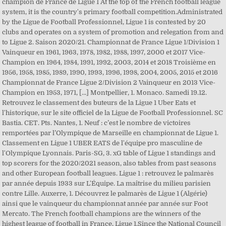
champion de France de Ligue 1 At the top of the French football league
system, it is the country's primary football competition.Administrated
by the Ligue de Football Professionnel, Ligue 1 is contested by 20
clubs and operates on a system of promotion and relegation from and
to Ligue 2. Saison 2020/21. Championnat de France Ligue 1/Division 1
Vainqueur en 1961, 1963, 1978, 1982, 1988, 1997, 2000 et 2017 Vice-
Champion en 1964, 1984, 1991, 1992, 2003, 2014 et 2018 Troisième en
1956, 1958, 1985, 1989, 1990, 1993, 1996, 1998, 2004, 2005, 2015 et 2016
Championnat de France Ligue 2/Division 2 Vainqueur en 2013 Vice-
Champion en 1953, 1971, […] Montpellier, 1. Monaco. Samedi 19.12.
Retrouvez le classement des buteurs de la Ligue 1 Uber Eats et
l'historique, sur le site officiel de la Ligue de Football Professionnel. SC
Bastia. CET. Pts. Nantes, 1. Neuf : c’est le nombre de victoires
remportées par l’Olympique de Marseille en championnat de Ligue 1.
Classement en Ligue 1 UBER EATS de l'équipe pro masculine de
l'Olympique Lyonnais. Paris-SG, 3. xG table of Ligue 1 standings and
top scorers for the 2020/2021 season, also tables from past seasons
and other European football leagues. Ligue 1 : retrouvez le palmarès
par année depuis 1933 sur L'Équipe. La maîtrise du milieu parisien
contre Lille. Auxerre, 1. Découvrez le palmarès de Ligue 1 (Algérie)
ainsi que le vainqueur du championnat année par année sur Foot
Mercato. The French football champions are the winners of the
highest league of football in France, Ligue 1.Since the National Council