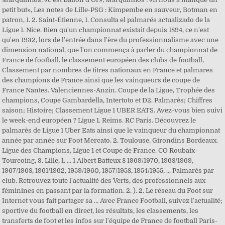
petit but», Les notes de Lille-PSG : Kimpembe en sauveur, Botman en
patron, 1. 2. Saint-Étienne, 1. Consulta el palmarés actualizado de la
Ligue 1. Nice. Bien qu'un championnat existait depuis 1894, ce n'est
qu'en 1932, lors de l'entrée dans l'ère du professionnalisme avec une
dimension national, que l'on commença à parler du championnat de
France de football. le classement européen des clubs de football,
Classement par nombres de titres nationaux en France et palmares
des champions de France ainsi que les vainqueurs de coupe de
France Nantes. Valenciennes-Anzin. Coupe de la Ligue, Trophée des
champions, Coupe Gambardella, Intertoto et D2. Palmarès; Chiffres
saison; Histoire; Classement Ligue 1 UBER EATS. Avez-vous bien suivi
le week-end européen ? Ligue 1. Reims. RC Paris. Découvrez le
palmarès de Ligue 1 Uber Eats ainsi que le vainqueur du championnat
année par année sur Foot Mercato. 2. Toulouse. Girondins Bordeaux.
Ligue des Champions, Ligue 1 et Coupe de France. CO Roubaix-
Tourcoing, 3. Lille, 1. ... 1 Albert Batteux 8 1969/1970, 1968/1969,
1967/1968, 1961/1962, 1959/1960, 1957/1958, 1954/1955, ... Palmarès par
club. Retrouvez toute l'actualité des Verts, des professionnels aux
féminines en passant par la formation. 2. ). 2. Le réseau du Foot sur
Internet vous fait partager sa … Avec France Football, suivez l'actualité;
sportive du football en direct, les résultats, les classements, les
transferts de foot et les infos sur l'équipe de France de football Paris-