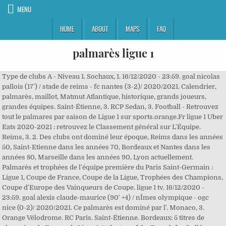
MENU
HOME
ABOUT
MAPS
FAQ
palmarès ligue 1
Type de clubs A - Niveau 1. Sochaux, 1. 16/12/2020 - 23:59. goal nicolas
pallois (17') / stade de reims - fc nantes (3-2)/ 2020/2021. Calendrier,
palmarès, maillot, Matmut Atlantique, historique, grands joueurs,
grandes équipes. Saint-Étienne, 3. RCP Sedan, 3. Football - Retrouvez
tout le palmares par saison de Ligue 1 sur sports.orange.Fr ligue 1 Uber
Eats 2020-2021 : retrouvez le Classement général sur L'Équipe.
Reims, 3. 2. Des clubs ont dominé leur époque, Reims dans les années
50, Saint-Etienne dans les années 70, Bordeaux et Nantes dans les
années 80, Marseille dans les années 90, Lyon actuellement.
Palmarès et trophées de l'équipe première du Paris Saint-Germain :
Ligue 1, Coupe de France, Coupe de la Ligue, Trophées des Champions,
Coupe d'Europe des Vainqueurs de Coupe. ligue 1 tv. 16/12/2020 -
23:59. goal alexis claude-maurice (90' +4) / nÎmes olympique - ogc
nice (0-2)/ 2020/2021. Ce palmarès est dominé par l'. Monaco, 3.
Orange Vélodrome. RC Paris. Saint-Étienne. Bordeaux: 5 titres de