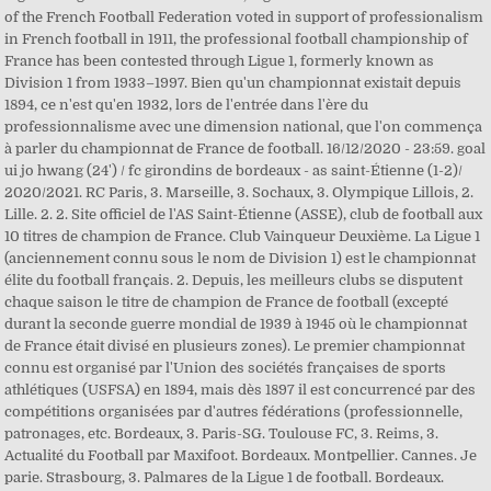
of the French Football Federation voted in support of professionalism
in French football in 1911, the professional football championship of
France has been contested through Ligue 1, formerly known as
Division 1 from 1933–1997. Bien qu'un championnat existait depuis
1894, ce n'est qu'en 1932, lors de l'entrée dans l'ère du
professionnalisme avec une dimension national, que l'on commença
à parler du championnat de France de football. 16/12/2020 - 23:59. goal
ui jo hwang (24') / fc girondins de bordeaux - as saint-Étienne (1-2)/
2020/2021. RC Paris, 3. Marseille, 3. Sochaux, 3. Olympique Lillois, 2.
Lille. 2. 2. Site officiel de l'AS Saint-Étienne (ASSE), club de football aux
10 titres de champion de France. Club Vainqueur Deuxième. La Ligue 1
(anciennement connu sous le nom de Division 1) est le championnat
élite du football français. 2. Depuis, les meilleurs clubs se disputent
chaque saison le titre de champion de France de football (excepté
durant la seconde guerre mondial de 1939 à 1945 où le championnat
de France était divisé en plusieurs zones). Le premier championnat
connu est organisé par l'Union des sociétés françaises de sports
athlétiques (USFSA) en 1894, mais dès 1897 il est concurrencé par des
compétitions organisées par d'autres fédérations (professionnelle,
patronages, etc. Bordeaux, 3. Paris-SG. Toulouse FC, 3. Reims, 3.
Actualité du Football par Maxifoot. Bordeaux. Montpellier. Cannes. Je
parie. Strasbourg, 3. Palmares de la Ligue 1 de football. Bordeaux.