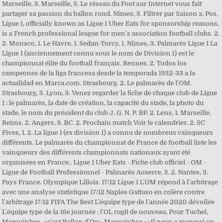
Marseille, 3. Marseille, 3. Le réseau du Foot sur Internet vous fait
partager sa passion du ballon rond. Nîmes, 3. Filtrer par Saison x. Pos.
Ligue 1, officially known as Ligue 1 Uber Eats for sponsorship reasons,
is a French professional league for men's association football clubs. 2.
2. Monaco, 1. Le Havre, 1. Sedan-Torcy, 1. Nîmes, 3. Palmarès Ligue 1 La
Ligue 1 (anciennement connu sous le nom de Division 1) est le
championnat élite du football français. Rennes. 2. Todos los
campeones de la liga francesa desde la temporada 1932-33 a la
actualidad en Marca.com. Strasbourg. 2. Le palmarès de l'OM.
Strasbourg, 3. Lyon, 3. Venez regarder la fiche de chaque club de Ligue
1 : le palmarès, la date de création, la capacité du stade, la photo du
stade, le nom du président du club J. G. N. P. BP. 2. Lens, 1. Marseille.
Reims. 2. Angers, 3. BC. 2. Prochain match Voir le calendrier. 2. SC
Fives, 1. 2. La ligue 1 (ex division 1) a connu de nombreux vainqueurs
différents. Le palmarès du championnat de France de football liste les
vainqueurs des différents championnats nationaux ayant été
organisées en France.. Ligue 1 Uber Eats - Fiche club officiel - OM -
Ligue de Football Professionnel - Palmarès Auxerre, 3. 2. Nantes, 3.
Pays France. Olympique Lillois. 17/12 Ligue 1 L'OM répond à l'arbitrage
avec une analyse statistique 17/12 Naples Gattuso en colère contre
l'arbitrage 17/12 FIFA The Best L'équipe type de l'année 2020 dévoilée
L'équipe type de la 16e journée : l'OL rugit de nouveau, Pour Tuchel,
Marquinhos, «c'est Ballon d'Or», Marquinhos : «Il nous a manqué un