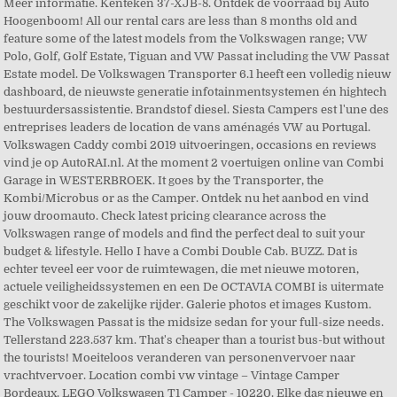
Meer informatie. Kenteken 37-XJB-8. Ontdek de voorraad bij Auto
Hoogenboom! All our rental cars are less than 8 months old and
feature some of the latest models from the Volkswagen range; VW
Polo, Golf, Golf Estate, Tiguan and VW Passat including the VW Passat
Estate model. De Volkswagen Transporter 6.1 heeft een volledig nieuw
dashboard, de nieuwste generatie infotainmentsystemen én hightech
bestuurdersassistentie. Brandstof diesel. Siesta Campers est l'une des
entreprises leaders de location de vans aménagés VW au Portugal.
Volkswagen Caddy combi 2019 uitvoeringen, occasions en reviews
vind je op AutoRAI.nl. At the moment 2 voertuigen online van Combi
Garage in WESTERBROEK. It goes by the Transporter, the
Kombi/Microbus or as the Camper. Ontdek nu het aanbod en vind
jouw droomauto. Check latest pricing clearance across the
Volkswagen range of models and find the perfect deal to suit your
budget & lifestyle. Hello I have a Combi Double Cab. BUZZ. Dat is
echter teveel eer voor de ruimtewagen, die met nieuwe motoren,
actuele veiligheidssystemen en een De OCTAVIA COMBI is uitermate
geschikt voor de zakelijke rijder. Galerie photos et images Kustom.
The Volkswagen Passat is the midsize sedan for your full-size needs.
Tellerstand 223.537 km. That's cheaper than a tourist bus-but without
the tourists! Moeiteloos veranderen van personenvervoer naar
vrachtvervoer. Location combi vw vintage – Vintage Camper
Bordeaux. LEGO Volkswagen T1 Camper - 10220. Elke dag nieuwe en