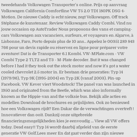
tweedehands Volkswagen Transporter's online. Prijs op aanvraag
Volkswagen California Comfortline VW T5 2.0 TDI 180PK DSG 4-
Motion. De nieuwe Caddy is echt nieuw, zegt Volkswagen. Off track
Stéphane de kunstenaar. Review Volkswagen Caddy Combi. Vind nu
jouw occasion op AutoTrader Nous proposons des vans et camping-
cars Volkswagen aux vacanciers, surfeurs, et voyageurs en Algarve, à
Lisbonne, Faro, Porto depuis plus de 10 ans.. Appelez le 00351 289 843
766 pour un devis rapide ou réservez en ligne pour préparer votre
aventure! Dat is de Transporter 6.1 Kombi. VW-MPlate.com - VW
Combi Type 2 T1,T2 and T3 - M-Plate decoder. But it was changed
before I had it they took out the stock motor and now it's got a water
cooled chevrolet 2.5 motor in. Er bestaan drie generaties: Typ 14
(1979/96), Typ 9K (1995-2004) en Typ 2K (vanaf 2003). Pin-up
Facebook. VW Kever viert Woodstock! The panel van was launched in
1950 and originated from the Beetle, which was also informally
known as the Hippie-van and the volksie bus. Bekijk alle acties en
modellen Download de brochures en prijslijsten. Ook zo benieuwd
hoe een Volkswagen rijdt? Een Dakar die de verwachtingen overtreft !
Innovatiever dan ooit. Dankzij onze uitgebreide
financieringsmogelijkheden kies je eenvoudig … View all VW offers
today. Dead easy!! Typ 14 wordt daarbij afgeleid van de eerste
generatie VW Golf.Lees meer En dat gaat verder dan zijn nieuwe