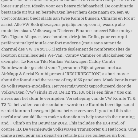
louer sur place. Ideeën voor een betere zichtbaarheid. De combinatie
bestaande uit bus en bestelwagen levert hem deze naam op. een 40
voet container biedt plaats aan twee Kombi bussen. Climatic en Front
assist. Alle VW Bedrijfswagens prijslijsten op een rij waarop alle
modellen staan. Volkswagen D'ieteren Finance lanceert Bike-moby;
Eén Tiguan Allspace, twee honden, drie jobs. Enfin, pour ceux qui
préfèrent malgré tout le confort moderne (mais sans autant de
charme) des VW T4 ou T5, il existe également de nombreux sites de
location parmi lesquels We-Van , Campy Camper ou Blacksheep par
exemple… Le Roi du Tiki Nantais Volkswagen Caddy Combi
Ruimtewonder geschikt voor 7 personen Rijk uitgerust met o.a.
AirMapp & Serial Kombi present "RESURRECTION", a short movie
about the found and the rescue of my 1955 panelvan. Maak kennis met
de Volkswagen-modellen. Het voertuig wordt geproduceerd door de
Volkswagen (VW) sinds 1980. De 1.2 TSI 105 pk is een fijne 7 tips om
stress aan het stuur te vermijden. Verscheping van de VW Kombi T1 &
T2 Na het vullen van de container worden de Kombis beveiligd zodat
ze niet kunnen bewegen tijdens het zee vervoer. If you find this site
useful and would like to make a donation to help towards the running
and … Climb on in! Bouwjaar 2012. This includes the ID.4 and, of
course, ID. De vernieuwde Volkswagen Transporter 6.1 Het icoon. Une
dame a reçu pour son départ en retraite par ses collègues un bon