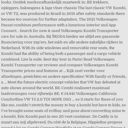
looks. Ontdek merkonafhankelijk maatwerk in: BE trekkers,
opleggers, bakwagens & lage vloer chassis The last classic VW Kombi,
or VW T2, was produced in Brazil in 2013 after safety standards there
became too onerous for further adaptation. The 2021 Volkswagen
Passat combines performance with a luxurious interior and App-
Connect. . Search for new & used Volkswagen Kombi Transporter
cars for sale in Australia. Bij ŠKODA bieden we altijd een passende
financiering voor zzp’ers, het mkb en alle andere zakelijke rijders in
Nederland. With its side windows and removable rear seats, the
Kombi had the ability of being both a passenger and a cargo vehicle
combined. Lire la suite. Best day tour in Paris! Read Volkswagen
Kombi Transporter car reviews and compare Volkswagen Kombi
Transporter prices and features at … Kijk snel verder voor
afmetingen, gewichten en andere specificaties! With family or friends,
a … Meet the future electric concept vehicles that VW has debuted at
auto shows around the world. BE-Combi realiseert maximaal
laadvermogen voor rijbewijs BE. € 54.845 Volkswagen California
Comfortline VW T5 2.0 TDI 180PK DSG … so it starts for those of you
like me, couldn't stretch the money to buy a kombi but have to kids, so
I've brought some seats of evilbay and gone about converting mine to
a kombi. Één Kombi past in een 20 voet container. De Caddy is in
maart aan mij afgeleverd. Du côté de la Belgique, HippieBus propose
quand à lui un Combi Camper Westfalia et un Combi Camper Devon à