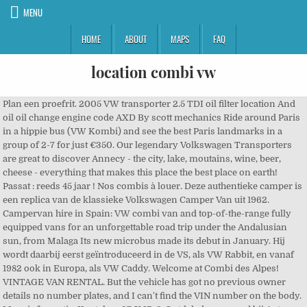
MENU
HOME
ABOUT
MAPS
FAQ
location combi vw
Plan een proefrit. 2005 VW transporter 2.5 TDI oil filter location And
oil oil change engine code AXD By scott mechanics Ride around Paris
in a hippie bus (VW Kombi) and see the best Paris landmarks in a
group of 2-7 for just €350. Our legendary Volkswagen Transporters
are great to discover Annecy - the city, lake, moutains, wine, beer,
cheese - everything that makes this place the best place on earth!
Passat : reeds 45 jaar ! Nos combis à louer. Deze authentieke camper is
een replica van de klassieke Volkswagen Camper Van uit 1962.
Campervan hire in Spain: VW combi van and top-of-the-range fully
equipped vans for an unforgettable road trip under the Andalusian
sun, from Malaga Its new microbus made its debut in January. Hij
wordt daarbij eerst geïntroduceerd in de VS, als VW Rabbit, en vanaf
1982 ook in Europa, als VW Caddy. Welcome at Combi des Alpes!
VINTAGE VAN RENTAL. But the vehicle has got no previous owner
details no number plates, and I can't find the VIN number on the body.