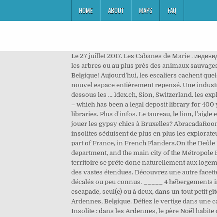
HOME
ABOUT
MAPS
FAQ
Le 27 juillet 2017. Les Cabanes de Marie . индивидуални и групови екскурзии в Annecy. luxembourg . Dormir dans une bulle sur l’eau, dans une cabane suspendue dans les arbres ou au plus près des animaux sauvages… La Wallonie et Bruxelles regorgent d’endroits insolites où passer un week-end reposant et inoubliable sans quitter la Belgique! Aujourd’hui, les escaliers cachent quelques petits secrets…. Et pourquoi ne pas visiter le nouveau musée Arthur Rimbaud qui célèbre son œuvre dans un nouvel espace entièrement repensé. Une industrie providentielle dont il est possible de redécouvrir l’histoire au Musée du Tabac de Corbion. Vous découvrirez ci-dessous les … 1dex.ch, Sion, Switzerland. les explorateurs urbains sont les historiens con… Mois 2018. It includes the principal University library – the Bodleian Library – which has been a legal deposit library for 400 years; as well as 30 libraries across Oxford including major research libraries and faculty, department and institute libraries. Plus d'infos. Le taureau, le lion, l’aigle et l’ange toisent ainsi les visiteurs en recherche d’insolite ou de spiritualité. LE GUIDE DES NUITS INSOLITES. Comment jouer les gypsy chics à Bruxelles? AbracadaRoom sélectionne pour vous des hébergements insolites partout en France ! Depuis quelques années, les logements insolites séduisent de plus en plus les explorateurs de l’Ardenne. Lille (/ l iː l / LEEL, French: (); Dutch: Rijsel; Picard: Lile; West Flemish: Rysel) is a city at the northern part of France, in French Flanders.On the Deûle River, near France's border with Belgium, it is the capital of the Hauts-de-France region, the prefecture of the Nord department, and the main city of the Métropole Européenne de Lille.. As of 2017, Lille had a population of 232,787 within its administrative limits, and … Prix et Dates. Ce territoire se prête donc naturellement aux logements insolites: rien n’est plus approprié qu’une cabane dans les arbres pour s’imprégner de la magie des lieux et profiter des vastes étendues. Découvrez une autre facette de la Wallonie et visitez des lieux étonnants comme des attractions touristiques extraordinaires et des petits musées décalés ou peu connus. _____ 4 hébergements insolites en Belgique à essayer! I am conducting individual and group tours in Annecy. Vous pouvez vous offrir une escapade, seul(e) ou à deux, dans un tout petit gîte ou dans une chapelle du XVIIe siècle, une nuit féerique à la belle … Voir plus d'idées sur le thème Ardennes belges, Ardennes, Belgique. Défiez le vertige dans une cabane à 12 mètres de hauteur, laissez-vous … On a enfin localisé le père Noël en plein préparatifs de sa tournée 2020. Insolite : dans les Ardennes, le père Noël habite dans la maison des jambons, des saucissons et des terrines On a enfin localisé le père Noël en … 1 A payer via Ardennes-Etape: 339, 00 € Loyer 233,00 € Frais de dossier 25,00 € Nettoyage 30,00 €