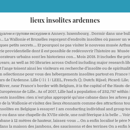
lieux insolites ardennes
 Eau-Chauffage-Electricité 30,00 € … Partir à la découverte de ces constructions millénaires en suivant le plateau calcaire nommé calestienne est un réel plaisir pour tout type de marcheurs. Nous avons plusieurs lieux/concepts insolites dans les ardennes belges. Petit plus : N’hésitez pas à vous perdre dans les impasses de la rue Hors-Château, l’endroit est secret et vraiment atypique. Vous aimez sortir des sentiers battus et vivre une expérience originale en famille ou entre amis ? Woinic symbole de l’Ardenne, représente aussi, par l’aspect bon-enfant de son physique, tout le second degré des gens de nord. Voilà une expérience inoubliable qui ne vous décevra pas ! … Depuis quelques années, les logements insolites séduisent de plus en plus les explorateurs de l’Ardenne. Découvrez le Tourisme dans les Ardennes, visiter les Ardennes, sorties dans les Ardennes, vacances dans les Ardennes, location dans les Ardennes, camping, événements. De 1850 à l’arrivée de la cigarette américaine durant la Deuxième Guerre mondiale, on dénombrait plus de 10 millions de plants sur plus de 400 ha. Activités et lieux insolites 0 Résultats Si vous cherchez quelque chose de nouveau, une activité étonnante ou une visite décalée, la Wallonie vous emmène hors des sentiers battus. Si vous connaissez des lieux insolites ou si vous avez des informations concernant les lieux présentés, vous pouvez me faire part de vos connaissances, ce qui me permettra d'étoffer ce site. Cabanes au Moulin de Lisogne. L’œuvre monumentale orne depuis 2008 l’A34, attirant des dizaines de milliers de visiteurs chaque année. Dans ces villages ardennais se dressent encore çà et là, les vestiges de séchoirs à tabac, autant de souvenirs de cette époque glorieuse. Bien équipé, avec notamment 1 chambre et 1 douche, et très stylé. Mais en 2006 pas un site internet, dans une foultitude de .com ou .fr, ne nous parlait de ces hébergements atypiques. Mais on se lasse parfois de la place de la Halle sedanaise ou de la place Ducale carolomacérienne (comprenez “de Charleville-Mézières”). Contre toutes attentes, c'est au milieu du temple de la bonne chère, Aux Saveurs d'Ardennes à … Que vous rêviez de dormir dans une bulle, dans une caravane vintage ou dans une cabane dans les arbres, nous avons sûrement ce qu’il vous faut. 5 nov. 2017 - Explorez le tableau « Ardennes » de chrispi, auquel 173 utilisateurs de Pinterest sont abonnés. On y a longtemps vu l’œuvre de géants, de nains, de fées, de sorcières, ou encore du diable... La Pierre Haina, au sommet de la colline à l’Est du village est peinte en blanc par les Wérisiens. Plein écran ... résultats . Les meilleures activités pour passer un bel hiver en Ardenne ! Les Lieux Insolites (2016) Company Credits. Visites insolites en Charentes : visitez des lieux insolites en Charente et Charente-Maritime et prenez l'apéro sur un catamaran, admirez Fort Boyard vu d'hélicoptère, immergez-vous dans une réserve naturelle ou goûtez aux joies du vélorail. 2.8K likes. Proteins are beautiful molecular structures and understanding what they look like has been a goal for scientists for more than half a century. Petite sélection éclectique mais non exhaustive. Sa tombe est d’ailleurs fleurie toute l’année par des locaux comme par un public international qui se plait à retrouver sur les rives de la Meuse, les traces du poète aux semelles de vent. Découvrez des endroits atypiques au cœur de nos belles régions françaises : dans des cadres enchanteurs, AbracadaRoom vous garantit un séjour unique hors des sentiers battus ! Ces lieux faisant partie de notre patrimoine, il convient de les respecter pour que nos enfants puissent également en profiter. Aller au premier non-lu #1 30/03/2012, 13h36 photosyoanlem. RÉSERVER. A Dump of Forgotten Things. Six logements insolites en Belgique Notre royaume regorge de logements insolites où il fait bon passer quelques nuits pour vivre une expérience décalée. Lieux insolites dans les ardennes Noter la discussion : Lieux insolites dans les ardennes Intéressante Bonne Excellente Exceptionnelle Remarquable. C'est par ce passage que le diable s'en extrairait, dès que la nuit apparaît. Oui, la Belgique peut être stylée, romantique et même féérique! A Dump of Forgotten Things . Anecdote :A côté de sa tombe, vous pouvez glisser dans une boîte aux lettres un petit mes