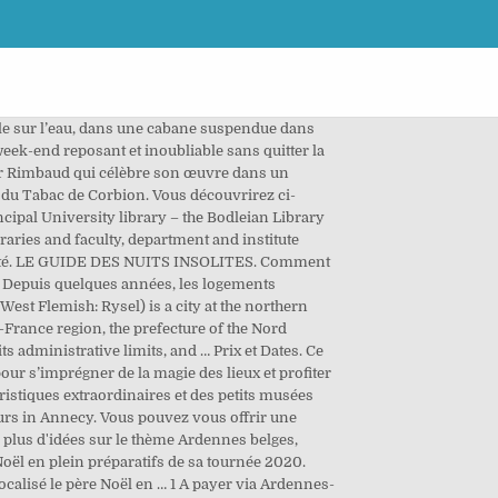
sage dédié au défunt poète maudit. L’enfant du pays, né à Charleville qu’il aimait appeler « Charlestown », n’a de son vivant jamais complimenté la ville. The Bodleian Libraries at the University of Oxford is the largest university library system in the United Kingdom. Mon lit dans l’arbre (Martilly) En une semaine, il a été visionné près de 20 000 fois. Bienvenue sur le site officiel de l'ADT des Ardennes (Agence de Développement Touristique des Ardennes). Construite en 1963 en silex par Robert Garcet, l’architecture fait référence à la Jérusalem Céleste. Méconnues du grand public, ces perles ardennaises vous emmèneront à travers l'histoire, au-delà des légendes parfois. Six logements insolites en Belgique. Partir à la découverte. Montgon (Ardennes - 08) (4,7 / 5) Destinés aux amoureux de la nature, le Kota Gîte les Lapinous vous propose de vivre un séjour insolite à deux ou en fami... Capacité d'accueil : 6 personnes Deux circuits avec de nombreuses haltes, de quoi vous laisser des souvenirs impérissables. Unlocking the secrets of matter. Dans la vallée de la Haute-Leffe, la route sillonne au gré des pelouses calcaire et de la campagne. 15. Cabanes dans les … 10 logements insolites en Wallonie et à Bruxelles où s'évader le temps d'un week-end. C est le week end @lescabanesdemarie. Notre royaume regorge de logements insolites où il fait bon passer quelques nuits pour vivre une expérience décalée. Nutchel is a next-level glamping concept located in the middle of a beautiful forest in the heart of the Belgium Ardennes. Parfait pour tous ceux et celles en quête d’insolite, de romantisme ou de repos. Tout d’abord, ils sont un accès facile vers les coteaux de la citadelle : un enchevêtrement de terrasses où les liégeois aiment passer les longs après-midi et les plus longues encore soirées d’été. AbracadaRoom sélectionne pour vous des hébergements insolites partout en France ! Nous créons des atmosphères uniques. Wallonie insolite Venez visiter un site original, participer à une activité décalée ou loger dans un lieu hors du commun. Réservez un weekend hors du commun dans une ancienne roulotte, un séjour dans une cabane perchée dans un camping, un loft dans un ancien moulin ou une chambre d’hôtel dans un monde imaginaire. Trouver un hébergement insolite en région Champagne-Ardenne - Dormez dans un lieu atypique : cabane dans les arbres, tipis, yourtes, roulotte, tente, bulle, tonneau…Retrouvez-vous dans un lieu insolite en famille, en couple, pour des instants magiques. Dans les Ardennes, ou en Ardenne – comme vous préférez – on ne manque pas de bars ni de lieux pour descendre nos breuvages préférés. Ma pratique de la photo: La photo est mon métier. L'Ardenne étonnante, l'Ardenne inattendue surtou