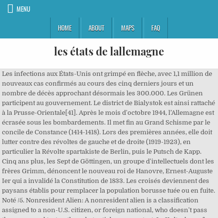
MENU
HOME
ABOUT
MAPS
FAQ
les états de lallemagne
Les infections aux États-Unis ont grimpé en flèche, avec 1,1 million de nouveaux cas confirmés au cours des cinq derniers jours et un nombre de décès approchant désormais les 300.000. Les Grünen participent au gouvernement. Le district de Bialystok est ainsi rattaché à la Prusse-Orientale[41]. Après le mois d'octobre 1944, l’Allemagne est écrasée sous les bombardements. Il met fin au Grand Schisme par le concile de Constance (1414-1418). Lors des premières années, elle doit lutter contre des révoltes de gauche et de droite (1919-1923), en particulier la Révolte spartakiste de Berlin, puis le Putsch de Kapp. Cinq ans plus, les Sept de Göttingen, un groupe d'intellectuels dont les frères Grimm, dénoncent le nouveau roi de Hanovre, Ernest-Auguste Ier qui a invalidé la Constitution de 1833. Les croisés deviennent des paysans établis pour remplacer la population borusse tuée ou en fuite. Noté /5. Nonresident Alien: A nonresident alien is a classification assigned to a non-U.S. citizen, or foreign national, who doesn't pass the green card test or the substantial presence test. Le Kulturkampf a en fait comme objectif de réduire des particularismes pour renforcer l'unité de l'Empire. Le « décollage industriel » date de la période 1850-1870, selon l'économiste Rostow[35]. Il semble ainsi nécessaire de provoquer les hostilités avant qu'il ne soit trop tard. De plus, le boum provisoire de la consommation causé par la parité a retardé des réformes structurelles nécessaires aux entreprises ouest-allemandes. Lors des débats était apparu la question des limites de ce nouvel État fédéral. Le territoire allemand est grandement amputé : il diminue de 24 % par rapport à 1937. 23 mai 1949 - Création de la République fédérale d'Allemagne. Les États ont les plus grandes difficultés à se mettre d'accord et les débats sont souvent très longs. : les Alamans et les Francs). De plus, elle doit payer de lourdes réparations à la France et à la Belgique. En 1002, une forteresse est construite près des ruines de l'ancienne cité romaine de Vindobona, la future Vienne. L’Europe s’évite une nouvelle crise majeure. À la mort de Frédéric II en 1250, l'Allemagne se trouve privée d'un pouvoir central pendant l'interrègne de vingt-trois ans qui suit son décès. Non. Les paysans d'Allemagne du sud se révoltèrent contre leurs seigneurs à la fin de l'année 1524. ushmm, l'expansion allemande pendant la guerre. Alors que jusque là, ils étaient plus libres que les paysans du reste de l'Allemagne, ils se retrouvent dans une plus grande servitude. C'est donc la solution dominée par la Prusse, dite solution petite-allemande, c’est-à-dire sans l'Autriche, qui emporte finalement la décision. Frédéric II est tellement occupé par ses affaires italiennes qu'il ne séjourne que quelques mois en Allemagne au début de son règne, laissant ensuite son gouvernement à son fils Henri II de Souabe. La seconde explication est la forte croissance démographique qui raréfie et renchérit les denrées. Parmi les empereurs du XIVe et du XVe siècle, Charles IV, roi de Bohême, chef de la Maison de Luxembourg a eu un rôle important. Les princes et les villes luthériennes protestent. En attendant, la diète réunie à Spire en 1526 décide à l'unanimité que pendant un an et demi chaque État sera responsable de ses affaires religieuses[6]. Les princes organisent leur cour avec leur chancellerie, leur sceau, leur administration autonome, leur propre législation. L'état-major prussien utilise efficacement les chemins de fer et le télégraphe que l'État a encouragé dans les deux décennies précédant la guerre. De 962 à 1806, l'Allemagne est la force centrifuge du Saint-Empire romain germanique. Luther fut indigné par une rébellion qui tendait à menacer un ordre social qu'il défendait et soutint la répression. À partir de 1663, le Reichstag, devenu « perpétuel », siège à Ratisbonne. En 1789, la Révolution française est admirée par le monde intellectuel et universitaire : les poètes Klopstock et Goethe, les philosophes Kant et Fichte, s'enthousiasment devant la Déclaration des droits de l'homme. Elles entendent en effet faire payer aux Allemands les destructions causées à l'économie soviétique pendant l'offensive nazie. Le Zollverein, espace intérieur sans droit de douane créé à l'initiative de la Prusse, s'étend progressivement à tous les États allemands, sauf les villes hanséatiques, entre 1828 et 1858. La Pologne recréée obtient la Posnanie allemande, une partie de la Haute-Silésie et le corridor de Dantzig qui lui assure une ouverture à la mer tout en séparant la Prusse-Orientale du reste de l'Allemagne. Population (2014) : 80,89 millions d’habitants. Il fut dominé par les souverains mérovingiens, puis, à partir de 750, les Carolingiens. En effet, « le fer et le sang » sont pour Bismarck les moyens de réaliser l'unité allemande par le haut, c'est-à-dire sans le consentement des peuples. Les Allemands de l'Est, traumatisés et mécontents se sont alors tournés vers l'ancien parti communiste devenu le PDS. Le courant libéral, en revanche, s'inspire des modèles français et britannique pour réclamer une constitution avec un parlement élu au suffrage censitaire, ainsi que des libertés individuelles garanties par l'État. Otton Ier associe son fils Otton II à l'Empire en le faisant couronner de son vivant le 25 décembre 967. Il est couronné empereur (en allemand, Kaiser, qui dérive de César) en 962. Le courant unitaire qui était peu actif depuis l'échec du parlement de Francfort renaît en 1859. ». Les protestants subissent une défaite décisive à Mühlberg en Saxe en 1547. Otton Ier promulgue le 13 février 962 le Privilegium Ottonianum qui oblige tout nouveau pape à prêter serment auprès de l'empereur ou de son envoyé avant de recevoir la consécration. Les chevaliers Porte-Glaive sont peu nombreux, 120 en tout, mais ils font appel à de nombreux croisés laïcs. #gallery-2 { Le Luxembourg devient un duché. Mais aucune n'étend son territoire pour devenir le centre d'une principauté territoriale. Dans le Reich, la psychose de l’encerclement est très présente. Il les établit comme mineurs pour exploiter les mines d'argent découvertes sur le pourtour du pays. With Christian LeBlanc, Radisson's Citizens. À l'ouest, l'Allemagne rétrocède l'Alsace-Lorraine à la France, Eupen et Malmédy à la Belgique, le Schleswig du Nord au Danemark. À l'avènement de Charles Quint, les Fugger s'installent en Espagne. La ville libre de Dantzig, la Pologne-Occidentale, comprenant les provinces de Prusse-Occidentale, de Poznań, de Haute-Silésie et de Lodz sont annexées[41]. L'empereur les bat rapidement et confisque les biens de l'électeur palatin, calviniste, qui les avait soutenus. Les toiles fabriquées dans les campagnes allemandes pour les marchands d'Augsbourg, de Constance, de Saint-Gall, de Ravensburg sont elles aussi exportées[7]. Les Länder dominant l’économie allemande sont aussi les plus peuplés : la Rhénanie du Nord-Westphalie comptait 17 679 000 habitants en 1993, loin devant la Bavière (11 993 500) et le Bade-Wurtemberg (10 693 000). Ce trait s'accentue encore au XVe siècle quand la couronne impériale, d'abord détenue par une dynastie non germanique (les Ottokar des Bohème) se fixe dans la famille des Habsbourg après l'élection de l'archiduc Albert II d'Autriche. Jean-François Soulet, La « question allemande » et la désintégration de l'empire soviétique est-européen, les Cahiers d'histoire immédiate, M. Cerutti, Blocus de Berlin, Séminaire d’histoire diplomatique et des relations internationales, 2003-2004. L'Allemagne est en particulier intéressée par le potentiel agricole du Cameroun et confie à de grandes firmes le soin de l'exploiter et de l'exporter. Cet essor ne s'est pas fait sans problème : ainsi une rupture va se faire entre les révisionnistes (sociaux-démocrates) d'Henry Bernstein et les orthodoxes (marxistes) de Kautsky en 1896. BERLIN (Reuters) - Le nombre de cas confirmés de contamination au coronavirus en Allemagne a grimpé à 1,351.510, soit 14.432 cas de plus que la veille, selon les données rapportées … Grâce à l'importance de ses possessions personnelles, il possède une plus grande autorité dans l'Empire que ses prédécesseurs. Il se heurte à Henri IV soucieux de continuer à contrôler les évêques à qui il a donné des pouvoirs régaliens. L'anéantissement de la grande armée lors de la retraite de Russie provoque une guerre de libération qui s'achève avec le retrait français en novembre 1813 après la défaite de Leipzig. Les princes électeurs de Saxe, Palatinat, Brandebourg, le landgrave de Hesse, de nombreuses villes se convertissent au luthéranisme : Constance, Nuremberg, et, au nord, Magdebourg, Halberstadt, Breslau, Brême, Königsberg. Les insurgés parvinrent en effet à gagner quelques villes, telles que Salzbourg, Stuttgart, Memmingen, Kaufbeuren ou encore Mühlhausen. ushmm, la politique étrangère allemande 1933-1945. ushmm, l'expansion allemande avant la guerre. En cause, la fameuse clause qui permet de bloquer les fonds en cas de non-respect de l’État de droit. Le hussisme est à la fois une tentative de réforme de l'Église et un sursaut du nationalisme tchèque menacé par l'essor du germanisme. Il renoue les relations avec la RDA et l'Europe de l’Est à partir de 1971, grâce à l'« ostpolitik ». L'Allemagne fut en 2015 à la pointe de l'accueil des Syriens fuyant la guerre civile. Contre toute attente, la pression des protestataires dans l’État est-allemand grandit durant l'automne 1989. Le Zollverein (union douanière), la constitution d'un réseau ferré nécessairement transfrontalier, l'adoption d'une monnaie de compte unique par presque tous les États de la Confédération sont autant d'éléments d'une unité économique qui précède l'unité politique autour de la Prusse. Bismarck a l'habileté de rendre publiques ces revendications qu'il qualifie de politique des pourboires. 13 août 1961 - Édification du mur de Berlin. Le 22 juin 1941, l'Allemagne nazie attaque l'Union soviétique. Le règne de son fils Henri