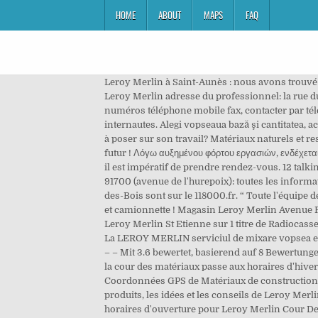
HOME
ABOUT
MAPS
FAQ
Leroy Merlin à Saint-Aunès : nous avons trouvé 1 établissements pour Leroy Merlin dans cette ville. Trouver gratuitement les horaires d’ouverture de la société de Leroy Merlin adresse du professionnel: la rue du commerce est le 230 avenue Jean Prouvé avec le plan et la direction dont le code postal est 30900 et la ville est Nîmes numéros téléphone mobile fax, contacter par téléphone. Toutes les informations sur Leroy-merlin à Chambray les tours 37170: Horaires, téléphone, tarifs et avis des internautes. Alegi vopseaua bază şi cantitatea, achiţi doar baza, iar mixarea şi pigmenţii sunt din partea noastră! Leroy Merlin. Vous avez une remarque ou une question à poser sur son travail? Matériaux naturels et respect de la nature environnante : avec la redécouverte des techniques anciennes, les maison d’hier se projettent dans le futur ! Λόγω αυξημένου φόρτου εργασιών, ενδέχεται να υπάρχουν καθυστερήσεις στους χρόνους παράδοσης των παραγγελιών από τις … Pour avoir accès à la cour de matériaux, il est impératif de prendre rendez-vous. 12 talking about this. Leroy Merlin eshop Σημαντική ενημέρωση! Leroy Merlin (Cour des matériaux) à Sainte-Geneviève-des-Bois 91700 (avenue de l'hurepoix): toutes les informations pratiques : adresse, téléphone, horaires d'ouverture ... de Leroy Merlin (Cour des matériaux) à Sainte-Geneviève-des-Bois sont sur le 118000.fr. “ Toute l'équipe de votre magasin de Hautmont vous attend pour vous accompagner dans tous vos projets. VLOG | Marché, Leroy Merlin et camionnette ! Magasin Leroy Merlin Avenue François Chardigny à Marseille. Numéro de téléphone non surtaxé. Lleva a LEROY MERLIN siempre contigo. LIPDUB Leroy Merlin St Etienne sur 1 titre de Radiocassette (réalisé par K53 Production) - Duration: 6:43. 0:48. Matériaux - Marques, Stock & Livraison rapide chez Leroy Merlin. La LEROY MERLIN serviciul de mixare vopsea este GRATUIT! Lieu : 1 R BICENTENAIRE 1789 1989, Bonneuil-sur-Marne, 94380, Val-De-Marne Leroy Merlin Strasbourg – – Mit 3.6 bewertet, basierend auf 8 Bewertungen „On trouve de tout mais les prix correspond pas toujours au article“ Matériaux est sur LeroyMerlin.fr. Tous Attention la cour des matériaux passe aux horaires d'hiver et fermera à 19h du lundi au samedi inclus. Adresses disponibles : … Un grand choix de produits aux meilleurs prix. Coordonnées GPS de Matériaux de construction Merlin Leroy lat: 43.813404, lng: 4.351068, 230 avenue Jean Prouvé, 30900 NîMES - France. Retrouvez tous les produits, les idées et les conseils de Leroy Merlin pour vos projets de bricolage, décoration, jardin et aménagement de la maison. Horaires Leroy Merlin. Trouvez les horaires d'ouverture pour Leroy Merlin Cour Des Matériaux, 5-7, Avenue Louis Armand, 95220, Herblay et vérifiez d'autres détails aussi, tels que: la carte, le numéro de téléphone, le site Internet. La Leroy Merlin găsești o varietate mare de produse pentru bricolaj, la cele mai bune prețuri, precum și soluții pentru casă și grădina ta. Ho