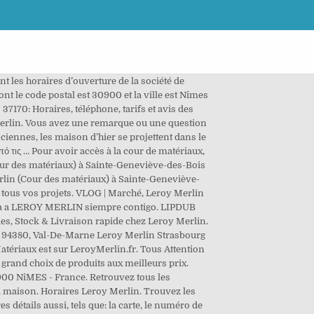
n puisse en bénéficier. AnnuairePoitou-CharentesChasseneuil-du-PoitouLeroy Merlin - Chasseneuil-du-PoitouLeroy Merlin La cour Des Matériaux - Poitiers, Enseigne proposant un grand choix de produits et services de bricolage, de décoration et d'aménagement pour toutes les pièces de la maison (intérieur comme extérieur). Adresse : Route De St-Pol, Rue Léon Foucault, 62000 Arras, France Téléphone : +33 3 21 21 28 28 Horaire : ouvert du lundi au samedi de 9h à 20h. lundi au vendredi 9h - 19h samedi 10h -19h. Sur cette page, vous voyez un aperçu des horaires d'ouverture de Leroy Merlin. les pros de la catégorie : Leroy Merlin, Les informations présentes sur l'accessibilité proviennent d'un guide collaboratif et sont susceptibles de ne pas être à jour, Paris - Marseille - Lyon - Toulouse - Nice - Nantes - Strasbourg - Montpellier. Faites le bon choix en retrouvant tous les avantages produits de Matériaux. LEROY MERLIN à Gradignan Matériaux de construction Bricolage, outillage : adresse, photos, retrouvez les coordonnées et informations sur le professionnel Compra ahora fácilmente en la web con tu tarjeta bancaria y paga en 3 o 4 cómodas cuotas para importes entre 90 y 999,99€ Disfrútalo ya y págalo a tu ritmo. Leroy Merlin; Zone de chalandise. Pour joindre le service client ou si vous souhaitez vous renseigner sur Leroy Merlin, Appelez son numéro qui est au dessus pour prendre rendez-vous. le commerce leroy-merlin est classé comme jadineries et pepinières dans la rubrique boutiques. il est situé 276 grand sud avenue dans la ville de … Leroy Merlin mettra tout en oeuvre pour vous satisfaire de ses services et répondra à toutes vos questions. Alban Joly 368,998 views. Accédez à l'adresse, au numéro de téléphone et aux horaires d'ouvertures ainsi qu'au trajet jusqu'au magasin. Consultez nos pages des professionnels, leurs coordonnées détaillées de tous les Matériaux de constructions en activité à Nîmes et à proximité. Leroy Merlin España 2,085 views. Vous cherchez l'adresse ou un numéro de téléphone de Matériaux de construction à Nîmes? Déposer rapidement votre avis sans avoir de compte afin de partager votre expérience. Leroy Merlin à Malemort Sur Corrèze, Matériaux, horaires, téléphone, avis, plan. Infos et recommandations sur Leroy Merlin France leroy merlin horaires douverture informații importante sunt însoțite de fotografii și imagini HD provenite de pe toate site-urile web din lume. Pe această pagină avem și diverse imagini atractive în PNG, JPEG, JPG, BMP, GIF, WebP, TIFF, PSD, EPS, PCX, CDR, AI, logo, pictogramă, vector, alb-negru, transparent etc. Leroy