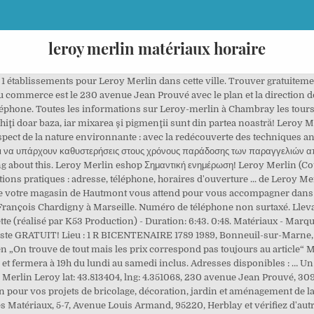
leroy merlin matériaux horaire
raires d’ouverture Leroy Merlin. If this occurred, click the link below to continue. Matériaux de construction Chausson Matériaux à 890 m, Matériaux de construction DISPANO à 1.2 km, Matériaux de construction Gervais Matériaux à 1.3 km, Matériaux de construction MATERIAUX MODERNES à 1.7 km, Matériaux de construction Natural Home (SARL) à 2.1 km, Matériaux de construction Viabepur (Sté) à 2.5 km, Matériaux de construction Lariviere à 2.8 km, Matériaux de construction M + Matériaux à 2.9 km, Matériaux de construction Frans Bonhomme (Sté) à 3 km, Matériaux de construction Pum Plastiques SAS à 3 km, Matériaux de construction Cambon Paul (Ets) à 3.3 km, Matériaux de construction Lib Industries à 3.5 km, Matériaux de construction Bernard Philibert à 3.7 km, Matériaux de construction Nature et Habitat à 3.8 km, Matériaux de construction Comasud à 4.1 km. N’hésitez pas à prendre contact avec Leroy Merlin en composant son numéro de téléphone. Usa la APP de LEROY MERLIN para comprar online estés donde estés. Vezi pe site! Avant de vous déplacer chez Leroy Merlin, vérifier les heures d'ouverture et fermeture des commerces de Matériaux de construction Leroy Merlin 30900 Nîmes, entreprises et artisans Matériaux de construction à Nîmes, annuaire des sociétés Matériaux de construction. This can happen because your browser restarted after an add-on was installed. Horaires & coordonnées Leroy Merlin Arras. Pour être certain de ces horaires, veuillez contacter directement l’établissement. Flashmob Leroy Merlin Grenoble - Duration: 4:29. Avec les filtres, vous pouvez voir quand Leroy Merlin a une ouverture du dimanche ou une nocturne à proximité. 69 - Rhône ; SERVICES. Si ces horaires ne correspondent pas à l'heure d'ouverture Matériaux de construction Leroy Merlin, Faites Modifier/signaler une erreur? Leroy Merlin La cour Des Matériaux - Poitiers à Chasseneuil-du-Poitou 86360 (allée du Haut Poitou): toutes les informations pratiques : adresse, téléphone, horaires d'ouverture ... de Leroy Merlin La cour Des Matériaux - Poitiers à Chasseneuil-du-Poitou sont sur le 118000.fr. Menu. Infos et recommandations sur Leroy Merlin Spécialisée dans le bricolage et la décoration, l’enseigne Leroy Merlin est actuellement présente en Europe, Asie et Amérique du Sud.La marque commence par proposer du des surplus de l’armée américaine avant de commercialiser des maisons vendues en kits et autres matériaux de construction. Les horaires d’ouverture de Leroy Merlin La cour Des Matériaux - Poitiers, sont fournis à titre informatif, hors périodes de congés. [ Horaires Spéciaux] Le 24 et le 31 Décembre le magasin fermera exceptionnellement ses portes à 18h. 6:43. le commerce leroy merlin est classé comme meubles et décorations dans la rubrique boutiques. Spécialisée dans le bricolage et la décoration, l’enseigne Leroy Merlin est actuellement présente en Europe, Asie et Amérique du Sud.La marque commence par proposer du des surplus de l’armée américaine avant de commercialiser des maisons vendues en kits et autres matériaux de construction. lundi au vendredi 9h - 19h samedi 10h -19h. Votre magasin Leroy Merlin vous accueille à Vourles. Leroy Merlin to materiały budowlane, wystrój wnętrz, ogród i wiele więcej. il est situé route st quentin, dans la ville de longueau (code postal 80330) dans le … Vous avez déjà rencontrés Leroy Merlin? Leroy Merlin est une entreprise spécialisée dans le bricolage, le jardinage et la décoration.C’est une société anonyme appartenant au groupe Adeo.Créé en 1923 par Adolphe et Rose Merlin, le siège social de la société se situe à Lezennes, dans les Hauts-de-France. Más información Aplaza tus compras online. Annuaire téléphonique des entreprises et professionnels indépendants, trouver Matériaux de construction: location outillage bricolage industriel trouver les horaires d’ouvertures des magasins boutiques, centre commercial établissement commerces échoppe atelier bazar. Leroy Merlin La cour Des Matériaux - Poitiers pour . Horaires Leroy Merlin. Toutes les informations sur Leroy Merlin à Longueau 80330: Horaires, téléphone, tarifs et avis des internautes. Retrouvez ici toutes les informations du magasin Leroy Merlin Avenue François Chardigny à Marseille (13396). Si ces horaires ne correspondent pas à l'heure d'ouverture Matériaux de construction Leroy Merlin, inscrivez-vous pour nous aider à ajouter ou à corriger les horaires des professionnels afin que chacu