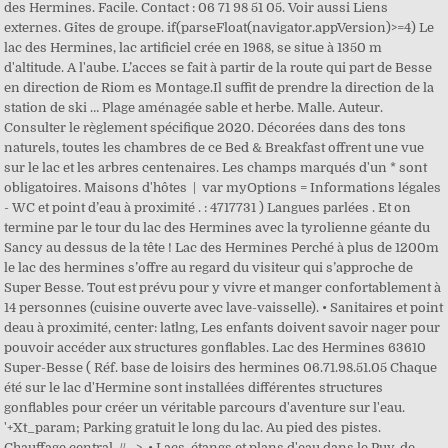
des Hermines. Facile. Contact : 06 71 98 51 05. Voir aussi Liens
externes. Gîtes de groupe. if(parseFloat(navigator.appVersion)>=4) Le
lac des Hermines, lac artificiel crée en 1968, se situe à 1350 m
d'altitude. A l'aube. L’acces se fait à partir de la route qui part de Besse
en direction de Riom es Montage.Il suffit de prendre la direction de la
station de ski … Plage aménagée sable et herbe. Malle. Auteur.
Consulter le règlement spécifique 2020. Décorées dans des tons
naturels, toutes les chambres de ce Bed & Breakfast offrent une vue
sur le lac et les arbres centenaires. Les champs marqués d'un * sont
obligatoires. Maisons d'hôtes | var myOptions = Informations légales
- WC et point d’eau à proximité . : 4717731 ) Langues parlées . Et on
termine par le tour du lac des Hermines avec la tyrolienne géante du
Sancy au dessus de la tête ! Lac des Hermines Perché à plus de 1200m
le lac des hermines s’offre au regard du visiteur qui s’approche de
Super Besse. Tout est prévu pour y vivre et manger confortablement à
14 personnes (cuisine ouverte avec lave-vaisselle). • Sanitaires et point
deau à proximité, center: latlng, Les enfants doivent savoir nager pour
pouvoir accéder aux structures gonflables. Lac des Hermines 63610
Super-Besse ( Réf. base de loisirs des hermines 06.71.98.51.05 Chaque
été sur le lac d'Hermine sont installées différentes structures
gonflables pour créer un véritable parcours d'aventure sur l'eau.
'+Xt_param; Parking gratuit le long du lac. Au pied des pistes.
Chauffage central. //-->, • Lacs, étangs et plans d'eau dans le Puy-de-