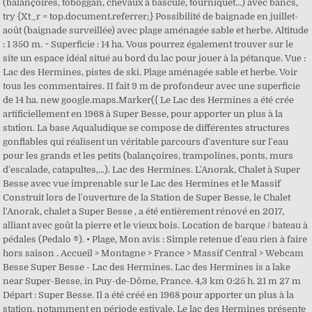
(balançoires, toboggan, chevaux à bascule, tourniquet...) avec bancs,
try {Xt_r = top.document.referrer;} Possibilité de baignade en juillet-
août (baignade surveillée) avec plage aménagée sable et herbe. Altitude
: 1 350 m. ~ Superficie : 14 ha. Vous pourrez également trouver sur le
site un espace idéal situé au bord du lac pour jouer à la pétanque. Vue :
Lac des Hermines, pistes de ski. Plage aménagée sable et herbe. Voir
tous les commentaires. II fait 9 m de profondeur avec une superficie
de 14 ha. new google.maps.Marker({ Le Lac des Hermines a été crée
artificiellement en 1968 à Super Besse, pour apporter un plus à la
station. La base Aqualudique se compose de différentes structures
gonflables qui réalisent un véritable parcours d'aventure sur l'eau
pour les grands et les petits (balançoires, trampolines, ponts, murs
d'escalade, catapultes,...). Lac des Hermines. L'Anorak, Chalet à Super
Besse avec vue imprenable sur le Lac des Hermines et le Massif
Construit lors de l'ouverture de la Station de Super Besse, le Chalet
l'Anorak, chalet a Super Besse , a été entièrement rénové en 2017,
alliant avec goût la pierre et le vieux bois. Location de barque / bateau à
pédales (Pedalo ®). • Plage, Mon avis : Simple retenue d'eau rien à faire
hors saison . Accueil > Montagne > France > Massif Central > Webcam
Besse Super Besse - Lac des Hermines. Lac des Hermines is a lake
near Super-Besse, in Puy-de-Dôme, France. 4,3 km 0:25 h. 21 m 27 m
Départ : Super Besse. Il a été créé en 1968 pour apporter un plus à la
station, notamment en période estivale. Le lac des Hermines présente