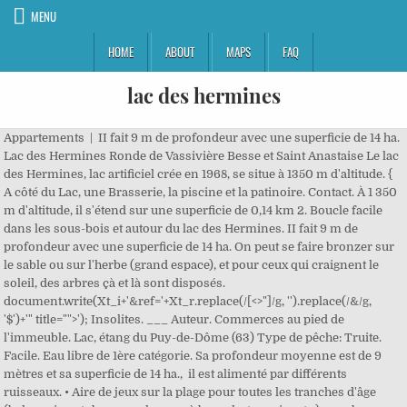
MENU
HOME
ABOUT
MAPS
FAQ
lac des hermines
Appartements | II fait 9 m de profondeur avec une superficie de 14 ha.
Lac des Hermines Ronde de Vassivière Besse et Saint Anastaise Le lac
des Hermines, lac artificiel crée en 1968, se situe à 1350 m d'altitude. {
A côté du Lac, une Brasserie, la piscine et la patinoire. Contact. À 1 350
m d'altitude, il s'étend sur une superficie de 0,14 km 2. Boucle facile
dans les sous-bois et autour du lac des Hermines. II fait 9 m de
profondeur avec une superficie de 14 ha. On peut se faire bronzer sur
le sable ou sur l'herbe (grand espace), et pour ceux qui craignent le
soleil, des arbres çà et là sont disposés.
document.write(Xt_i+'&ref='+Xt_r.replace(/[<>"]/g, '').replace(/&/g,
'$')+'" title="">'); Insolites. ___ Auteur. Commerces au pied de
l'immeuble. Lac, étang du Puy-de-Dôme (63) Type de pêche: Truite.
Facile. Eau libre de 1ère catégorie. Sa profondeur moyenne est de 9
mètres et sa superficie de 14 ha., il est alimenté par différents
ruisseaux. • Aire de jeux sur la plage pour toutes les tranches d'âge