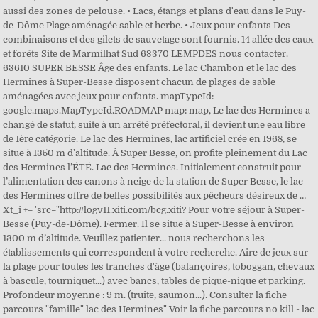
aussi des zones de pelouse. • Lacs, étangs et plans d'eau dans le Puy-
de-Dôme Plage aménagée sable et herbe. • Jeux pour enfants Des
combinaisons et des gilets de sauvetage sont fournis. 14 allée des eaux
et forêts Site de Marmilhat Sud 63370 LEMPDES nous contacter.
63610 SUPER BESSE Âge des enfants. Le lac Chambon et le lac des
Hermines à Super-Besse disposent chacun de plages de sable
aménagées avec jeux pour enfants. mapTypeId:
google.maps.MapTypeId.ROADMAP map: map, Le lac des Hermines a
changé de statut, suite à un arrêté préfectoral, il devient une eau libre
de 1ère catégorie. Le lac des Hermines, lac artificiel crée en 1968, se
situe à 1350 m d'altitude. À Super Besse, on profite pleinement du Lac
des Hermines l’ÉTÉ. Lac des Hermines. Initialement construit pour
l’alimentation des canons à neige de la station de Super Besse, le lac
des Hermines offre de belles possibilités aux pêcheurs désireux de …
Xt_i += 'src="http://logv11.xiti.com/bcg.xiti? Pour votre séjour à Super-
Besse (Puy-de-Dôme). Fermer. Il se situe à Super-Besse à environ
1300 m d’altitude. Veuillez patienter... nous recherchons les
établissements qui correspondent à votre recherche. Aire de jeux sur
la plage pour toutes les tranches d'âge (balançoires, toboggan, chevaux
à bascule, tourniquet...) avec bancs, tables de pique-nique et parking.
Profondeur moyenne : 9 m. (truite, saumon...). Consulter la fiche
parcours "famille" lac des Hermines" Voir la fiche parcours no kill - lac