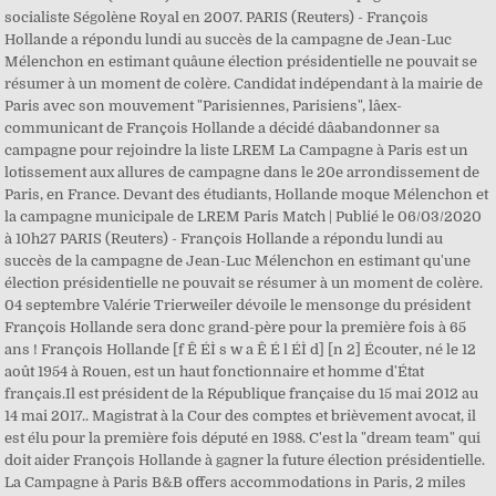
socialiste Ségolène Royal en 2007. PARIS (Reuters) - François
Hollande a répondu lundi au succès de la campagne de Jean-Luc
Mélenchon en estimant quâune élection présidentielle ne pouvait se
résumer à un moment de colère. Candidat indépendant à la mairie de
Paris avec son mouvement "Parisiennes, Parisiens", lâex-
communicant de François Hollande a décidé dâabandonner sa
campagne pour rejoindre la liste LREM La Campagne à Paris est un
lotissement aux allures de campagne dans le 20e arrondissement de
Paris, en France. Devant des étudiants, Hollande moque Mélenchon et
la campagne municipale de LREM Paris Match | Publié le 06/03/2020
à 10h27 PARIS (Reuters) - François Hollande a répondu lundi au
succès de la campagne de Jean-Luc Mélenchon en estimant qu'une
élection présidentielle ne pouvait se résumer à un moment de colère.
04 septembre Valérie Trierweiler dévoile le mensonge du président
François Hollande sera donc grand-père pour la première fois à 65
ans ! François Hollande [f Ê ÉÌ s w a Ê É l ÉÌ d] [n 2] Écouter, né le 12
août 1954 à Rouen, est un haut fonctionnaire et homme d'État
français.Il est président de la République française du 15 mai 2012 au
14 mai 2017.. Magistrat à la Cour des comptes et brièvement avocat, il
est élu pour la première fois député en 1988. C'est la "dream team" qui
doit aider François Hollande à gagner la future élection présidentielle.
La Campagne à Paris B&B offers accommodations in Paris, 2 miles