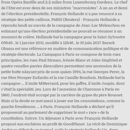
from Opéra Bastille and 2.2 miles from Luxembourg Gardens. Le chef
de l'Etat est avec deux de ses ministres "macronistes". À un an et demi
de l'élection présidentielle, François Hollande n'a pas renoncé à sa
stratégie des petits cailloux. PARIS (Reuters) - François Hollande a
répondu lundi au succès de la campagne de Jean-Luc Mélenchon en
estimant qu'une élection présidentielle ne pouvait se résumer à un
moment de colère. Hollande bat la campagne pour la Saint-Sylvestre
09h43 , le 1 janvier 2011, modifié à 12h46 , le 19 juin 2017 Barack
Obama est une référence en matière de communication politique et de
stratégie électorale. La Campagne à Paris se compose de trois rues
principales, les rues Paul Strauss, Irénée Blanc et Jules Siegfried et
quatre venelles parées dâescaliers permettant une ascension de la
petite butte nâayant pris de nom quâen 1994, la rue Georges Perec, la
rue Père Prosper Enfantin et la rue Camille Bombois. Hollande bat la
campagne: ... il imite Mitterrand, pour les gaffes, il imite Jospin, dont
c'était la spécialité. jeu. Lors de l'annexion de Charonne à Paris en
1860, l'endroit était occupé par la carrière de gypse du père Rousset.
Mais si la droite se met aussi à jouer sur les connotations, comme la
gauche freudienne, ... à Paris, François Hollande a déclaré qu'il
proposerait au parlement de supprimer le mot « race » de la
constitution. Suivre. Un déjeuner à Paris avec François Hollande
proposé aux enchères au profit de GoodPlanet . Le récit de Dominique
André au début de ce journal. voila la strategie hollande Un, deux,