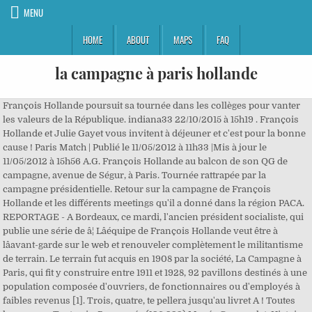
MENU
HOME
ABOUT
MAPS
FAQ
la campagne à paris hollande
François Hollande poursuit sa tournée dans les collèges pour vanter
les valeurs de la République. indiana33 22/10/2015 à 15h19 . François
Hollande et Julie Gayet vous invitent à déjeuner et c'est pour la bonne
cause ! Paris Match | Publié le 11/05/2012 à 11h33 |Mis à jour le
11/05/2012 à 15h56 A.G. François Hollande au balcon de son QG de
campagne, avenue de Ségur, à Paris. Tournée rattrapée par la
campagne présidentielle. Retour sur la campagne de François
Hollande et les différents meetings qu'il a donné dans la région PACA.
REPORTAGE - A Bordeaux, ce mardi, l'ancien président socialiste, qui
publie une série de â¦ Lâéquipe de François Hollande veut être à
lâavant-garde sur le web et renouveler complètement le militantisme
de terrain. Le terrain fut acquis en 1908 par la société, La Campagne à
Paris, qui fit y construire entre 1911 et 1928, 92 pavillons destinés à une
population composée d'ouvriers, de fonctionnaires ou d'employés à
faibles revenus [1]. Trois, quatre, te pellera jusqu'au livret A ! Toutes