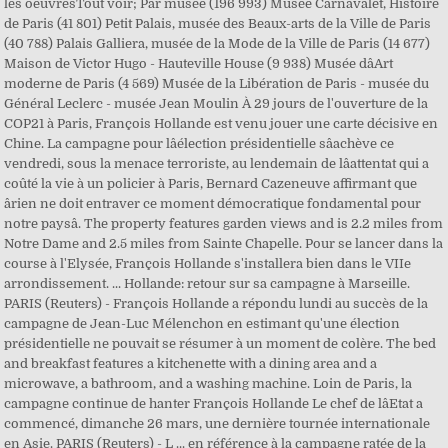
les oeuvresTout voir; Par musée (196 993) Musée Carnavalet, Histoire
de Paris (41 801) Petit Palais, musée des Beaux-arts de la Ville de Paris
(40 788) Palais Galliera, musée de la Mode de la Ville de Paris (14 677)
Maison de Victor Hugo - Hauteville House (9 938) Musée dâArt
moderne de Paris (4 569) Musée de la Libération de Paris - musée du
Général Leclerc - musée Jean Moulin À 29 jours de l'ouverture de la
COP21 à Paris, François Hollande est venu jouer une carte décisive en
Chine. La campagne pour lâélection présidentielle sâachève ce
vendredi, sous la menace terroriste, au lendemain de lâattentat qui a
coûté la vie à un policier à Paris, Bernard Cazeneuve affirmant que
ârien ne doit entraver ce moment démocratique fondamental pour
notre paysâ. The property features garden views and is 2.2 miles from
Notre Dame and 2.5 miles from Sainte Chapelle. Pour se lancer dans la
course à l'Elysée, François Hollande s'installera bien dans le VIIe
arrondissement. ... Hollande: retour sur sa campagne à Marseille.
PARIS (Reuters) - François Hollande a répondu lundi au succès de la
campagne de Jean-Luc Mélenchon en estimant qu'une élection
présidentielle ne pouvait se résumer à un moment de colère. The bed
and breakfast features a kitchenette with a dining area and a
microwave, a bathroom, and a washing machine. Loin de Paris, la
campagne continue de hanter François Hollande Le chef de lâEtat a
commencé, dimanche 26 mars, une dernière tournée internationale
en Asie. PARIS (Reuters) - L ... en référence à la campagne ratée de la