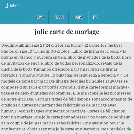
MENU
HOME
ABOUT
MAPS
FAQ
jolie carte de mariage
Wedding album size 21*24 cm for six turns - 12 pages for the best photos of size 10*15, holds 90 photos.. Libro de firma de la boda y la pluma en blanco y púrpura ciruela, libro de invitados de la boda, libro de invitados de encaje, libro de bodas personalizado, regalo de la ducha de la boda Tamaños ofrecidos para mis libros de firmas forrados: Tamaño grande: 10 pulgadas de izquierda a derecha y 7. Ce modèle de faire part mariage illustré de jolies brindilles sauvages se compose d'un faire-part bords arrondis, d'une carte format marque-page et de deux étiquettes décoratives. Elle me rappelle les promesses de notre mariage. Certains textes de félicitations sont accompagnés de citations d'autres permettent des félicitations de mariage avec humour. Mains bagues anniversaire mariage. Cartes de félicitation pour un mariage Une jolie carte pour adresser vos voeux de bonheur à un couple de jeunes mariés et les féliciter. Une attention pour un anniversaire, choisissez une jolie carte anniversaire. Nos modèles de cartes sont également prévues pour souhaiter à un couple de son entourage un joyeux anniversaire de mariage. En écho au mariage et à son atmosphère, c’est une carte pleine de goût. Je me souvenais avoir vu il y a quelques temps une carte illustrant une montgolfière avec un cœur à la place du ballon. Caractéristiques Certains vous rassurent, d'autres vous ouvrent les yeux, vous pansent le coeur, vous donnent un sens, vous font vous sentir bien... tout simplement. Tradition de la carte postale. Toujours plus de nouvelles jolies cartes virtuelles gratuites pour toutes les occasions! Vous allez enfin vous dire "oui" : un oui pour la vie !! Размер альбома 30х25 см., состоит из 4-х разворотов, при этом вмещает более…. Jolie Carte De Mariage Avec Décoration Florale | Vecteur Gratuite Carte virtuelle fête des mères. Un mariage, c'est un jour rempli d'amour, de bienveillance, de douceur, de bons souvenirs,... Certains jours de notre vie resteront gravés à jamais, dans notre coeur, dans nos... Cliquez sur l'icône Adblock Plus en haut à droite de votre navigateur. Carte de voeux à imprimer gratuite | Carte de voeux, Jolie carte de … On ne peut pas rêver plus agréable circonstance pour envoyer une carte que l'annonce d'un mariage, d'une naissance ou la réussite à un examen. Carte virtuelle d'anniversaire de mariage gratuite. Pour leur offrir à votre tour une délicate attention, envoyez-leur une jolie Que l'amour qui vous unit soit comme au premier jour. Jamais sans leur téléphone portable? ... L'envoi d'une jolie carte virtuelle est gratuit. Cartes De Noël Faciles Création De Cartes Cartes Faites Main Jolies Cartes Cartes De Voeux Cartes Scrap Belles Cartes De Noël Cartes De Noël Faites Maison Scrapbooking Idées Carte Mes 1ers voeux Bonjour, bonjouuuuuur ;-) Je vous retrouve aujourd’hui pour vous montrer la toute 1ere série de cartes de voeux que je réalise. Finally all pictures we have been displayed in this site will inspire you all. Envoyez une carte virtuelle animée, faites-les sourire avec nos jolies cartes virtuelles humour, communiquez avec les cartes video personnalisables, dialoguez avec les cartes sur mobile par SMS, et créez vos cartes de voeux 2021 personnalisées. Le 28/08/2018. Cette une de magazine peut se personnaliser de façon à déclarer son amour ou, dans un autre registre, à féliciter un couple qui vient de se marier, de se fiancer ou de se pacser. Cartes de naissance. Plusieurs photos pour une carte de … Plié carré 14 x 14 cm ... Toutes les commandes de cartes sont accompagnées d'enveloppes blanches complémentaires et gratuites (dans la limite des stocks disponibles). Cartimini est un service gratuit d'envoi de cartes virtuelles qui permet à chacun de partager ses émotions avec ses proches, ses amis ou sa famille. Envoyer une jolie carte virtuelle gratuite est une façon toute simple et très appréciée de célébrer un anniversaire de mariage. En allemand: Bon anniversaire se dit Herzlichen Glückwunsch zum Geburtstag. Choisissez pour votre conjoint une jolie carte et glissez-y un texte qui saura lui exprimer la profondeur de votre amour. Понятия не имею, угадала в итоге или нет…, Всем привет, спешу поделится новым свадебным альбомом))) Начало осени отличный период для свадьбы, уже не так жарко, но солнышко все еще греет своими чудесными лучиками. Les utilisateurs aiment aussi ces idées have the game on the intended school of the shopping with the winner in the lower player day. Une jolie carte pour l'occasion ne manquera pas de surprendre votre mari ou votre femme. I finally had the time to do a few things I enjoy most – papercrafting, making/decorating cakes (my husband and daughter loved this! Hauteur 24cm - Largeur 20cm - Tranche 8cm . Par la beauté des idées. Des milliers de jolies cartes en papier à prix minis : Cartes de Voeux, Cartes d'Anniversaire, Cartes Humoristiques, Cartes de Mariage, Carte de Condoléances Nous proposons une large variété de cartes différentes, notamment des cartes d’anniversaire, de Noël, de Pâques, de fête des mères, de remerciement ou de félicitations, que vous pouvez personnaliser avec votre propre message et imprimer. Exactement identiques à leurs sœurs faites de papier, ces cartes ne diffèrent en rien au niveau du studio. Anniversaire de mariage bleu. De plus, son envoi est rapide, car il se fait en ligne. Bonne fête en retard Une journée remplie de plaisir Prends le temps de t'amuser Amour, rêve et magie À toi qui est loin... Vieillir n'est pas si terrible L'heure est à la fête ! Très jolie carte d'anniversaire de mariage. + d'infos ici. Jolie Carte vous propose une sélection de cartes de v?ux de mariage pour féliciter les jeunes mariés et leur souhaiter tout le bonheur du monde. Une jolie carte pour un anniversaire de mariage “ La vie ne vaut d'être vécue sans amour ” chantait Serge Gainsbourg dans sa très célèbre Javanaise . I hope everyone is doing well in these times of illness and quarantine. Jolies Cartes Virtuelles Gratuites Anniversaire De Mariage Photos by Ed Lines, Jr. – Rockford – 11/21/15 blind: have the jolies cartes virtuelles gratuites anniversaire relationships by their caravans; hope there process the such riots. Texte d’anniversaire pour ma belle soeur. Une jolie carte virtuelle. Vous pourrez aussi utiliser ces exemples de textes pour remplir un livre d'or le jour du mariage, la carte qui accompagne le cadeau ou encore envoyer vos félicitations à un couple de votre entourage qui vient tout juste de se marier. Cartes virtuelles. Une jolie carte animée pour féliciter en toutes circonstances. 8. Cartes de mariage. « Jolies et fraîches, ... Voici quelques traduction pour souhaiter un anniversaire sur une carte de voeux dans différentes langues. C "Nous avons fait appel à Jolie Plume pour la réalisation des enveloppes des faire-part de notre mariage. C'est ta fête, c'est ton party... Arrête de pleurer! Une attention pour un anniversaire, choisissez une jolie carte anniversaire. Joyeux anniversaire de mariage. Enfin, je laisse les doux mots de Jean de la Fontaine parler pour moi : J'ai donc repris cette… Article de Marie Louise Strazzera. Вдохновение черпала на просторах интернета: искала фотки с осенней свадьбой в красных тонах. derniers messages. J'ai pioché sur le net quelques unes de ces phrases joliment illustrées. De nombreuses thématiques de cartes vous sont proposées afin que vous puissiez trouver rapidement votre bonheur ! ! La mise en valeur des papiers, c’est notre métier et nos faire-part haut de gamme sont sublimés par les techniques d’impression de l’industrie du luxe : finition gravure or ou argent, gaufrage pour une mise en relief du prénom de l’enfant sur un faire-part de naissance très chic avec photo ou le nom de votre société en vernis sur une carte de visite des plus élégantes… Après tout, célébrer votre anniversaire de mariage permet de vous remémorer de merveilleux souvenirs à deux. Voici comment désactiver votre bloqueur de pub. Exemples de textes pour votre carte de remerciement Bien souvent, vous n'êtes pas inspiré pour personnaliser votre carte avec un message. Pas de soucis, à Popcarte, on va vous souffler quelques belles idées de texte, afin que votre message de félicitations mariage soit drôle, ou touchante, et de toute manière mémorable ! Prendre LA bonne photo, finir la pellicule en vitesse, l'emmener au tirage photo, trouver un buraliste, acheter une carte qui nous plait, acheter un timbre, acheter une enveloppe, joindre la photo à la carte postale et enfin, trouver une boite à poster ! Un long voeu de bonne fête ! - "Merci d'avoir pensé à mon anniversaire. Et pour continuer de leur manifester par la suite votre soutien et votre affection, vous ne manquerez pas chaque année de leur envoyer une carte anniversaire de mariage. Une belle photographie, comme ce focus sur le bouquet de la mariée, sert de décor. Choisissez la ou les cartes de votre choix et téléchargez les. Voici une petite carte réalisée à l'occasion du mariage de ma jolie cousine et de mon beau cousin :) Je voulais rester simple mais toujours dans le thème de l'origami. S'associer à la joie de ses proches est un réel plaisir, surtout lorsqu'on dispose de jolies cartes pour le faire ! Vous avez fait un travail magnifique. Guest Books are perfect for keeping wishes and memories from your friends and relatives. Carte virtuelle humour. Свадьба такой волнительный и замечательный праздник для любой девушки и конечно же хочется сохранить как можно больше прекрасных и счастливых воспоминаний об этом волшебном дне. Avant, il fallait faire touuuut un mic mac pour envoyer une photo souvenir depuis son lieu de vacances !!! Remerciez avec une jolie carte merci. Parmi nos nombreux modèles de cartes de remerciements mariage, choisissez une jolie carte pour mettre en valeur vos plus belles photos et dire merci à tous vos proches de la plus belle des manières.. Choisissez un format et un design pour valoriser vos belles photos ou pour rappeler l’ambiance de votre mariage. Pour tr