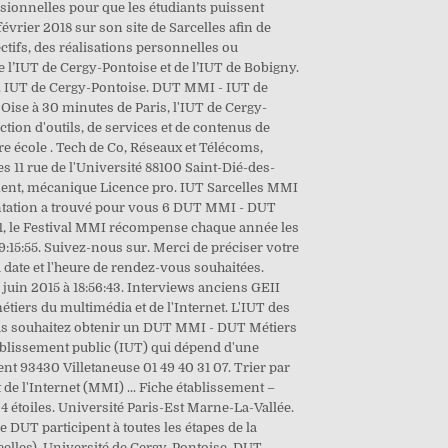
sionnelles pour que les étudiants puissent
évrier 2018 sur son site de Sarcelles afin de
ctifs, des réalisations personnelles ou
 l’IUT de Cergy-Pontoise et de l’IUT de Bobigny.
ac. IUT de Cergy-Pontoise. DUT MMI - IUT de
'Oise à 30 minutes de Paris, l'IUT de Cergy-
tion d'outils, de services et de contenus de
e école . Tech de Co, Réseaux et Télécoms,
 11 rue de l'Université 88100 Saint-Dié-des-
ment, mécanique Licence pro. IUT Sarcelles MMI
entation a trouvé pour vous 6 DUT MMI - DUT
01, le Festival MMI récompense chaque année les
19:15:55. Suivez-nous sur. Merci de préciser votre
a date et l'heure de rendez-vous souhaitées.
juin 2015 à 18:56:43. Interviews anciens GEII
tiers du multimédia et de l'Internet. L'IUT des
ous souhaitez obtenir un DUT MMI - DUT Métiers
tablissement public (IUT) qui dépend d'une
t 93430 Villetaneuse 01 49 40 31 07. Trier par
t de l'Internet (MMI) ... Fiche établissement –
4 étoiles. Université Paris-Est Marne-La-Vallée.
e DUT participent à toutes les étapes de la
celles), Université de Cergy-Pontoise. DUT