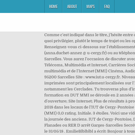
HOME
ABOUT
MAPS
FAQ
Comme c'est indiqué dans le titre, j'hésite entr
quoi privilégier, plutôt le temps de trajet ou le
Renseignez-vous ci-dessous sur l'établissement 
(anna.duchet-annez @ u-cergy.fr) ou au téléphon
Sarcelles. Vous aurez l’occasion de discuter ave
Télécoms, Multimédia et Internet, Carrières Soc
multimédia et de l'Internet (MMI) Cinéma, Audio
95200 Sarcelles Site : www.iut.u-cergy.fr. Niveau
imprimées sont principalement localisées sur l'
notamment les Cerclades. Tu trouveras plus d’inf
formation en DUT MMI se déroule en 2 années apr
d'ouverture; Site Internet; Plus de résultats à 
2018 dans les locaux de l’IUT de Cergy-Pontoise 
(MMI) 0,0 rating. Initiale. 3 étoiles. Voici une 
la journée des anciens. IUT de Cergy-Pontoise, 
Flanades ou RER D arrêt Garges-Sarcelles Secrét
le 31/05/18 . EmilieBlblblbl a écrit: Bonjour à to