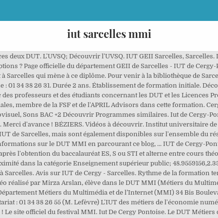
iut sarcelles mmi
e ces deux DUT. L'UVSQ; Découvrir l'UVSQ. IUT GEII Sarcelles, Sarcelles. 
s options ? Page officielle du département GEII de Sarcelles - IUT de Cer
à Sarcelles qui mène à ce diplôme. Pour venir à la bibliothèque de Sarc
e : 01 34 38 26 31. Durée 2 ans. Établissement de formation initiale. 
c des professeurs et des étudiants concernant les DUT et les Licences Pr
iales, membre de la FSF et de l'APRIL Advisors dans cette formation. Ce
visuel, Sons BAC +2 Découvrir Programmes similaires. Iut de Cergy-Pont
. Merci d'avance ! BÉZIERS. Vidéos à découvrir. Institut universitaire de
IUT de Sarcelles, mais sont également disponibles sur l'ensemble du rés
ormations sur le DUT MMI en parcourant ce blog, ... IUT de Cergy-Pontois
ès l'obtention du baccalauréat ES, S ou STI et alterne entre cours théo
proximité dans la catégorie Enseignement supérieur public; 48.9559156,2.3
à Sarcelles. Avis sur IUT de Cergy - Sarcelles. Rythme de la formation te
vidéo réalisé par Mirza Arslan, élève dans le DUT MMI (Métiers du Multiméd
Département Métiers du Multimédia et de l’Internet (MMI) 34 Bis Boulev
ariat : 01 34 38 26 55 (M. Lefèvre) L'IUT des métiers de l'économie num
us ! Le site officiel du festival MMI. Iut De Cergy Pontoise. Le DUT Métier