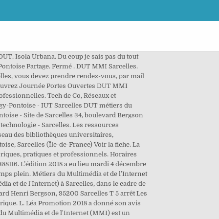
DUT. Isola Urbana. Du coup je sais pas du tout
gy-Pontoise Partage. Fermé . DUT MMI Sarcelles.
elles, vous devez prendre rendez-vous, par mail
Découvrez Journée Portes Ouvertes DUT MMI
ofessionnelles. Tech de Co, Réseaux et
rgy-Pontoise - IUT Sarcelles DUT métiers du
oise - Site de Sarcelles 34, boulevard Bergson
 technologie - Sarcelles. Les ressources
eau des bibliothèques universitaires,
e, Sarcelles (Île-de-France) Voir la fiche. La
riques, pratiques et professionnels. Horaires
388116. L’édition 2018 a eu lieu mardi 4 décembre
mps plein. Métiers du Multimédia et de l’Internet
ia et de l'Internet) à Sarcelles, dans le cadre de
ard Henri Bergson, 95200 Sarcelles T 5 arrêt Les
érique. L. Léa Promotion 2018 a donné son avis
s du Multimédia et de l'Internet (MMI) est un