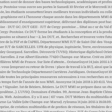
rmation sont de donner des bases technologiques, académiques et profes
gy-Pontoise vous ouvre ses portes le Samedi 10 février et le Mercredi 14 f
, les étudiants soumettent leurs meilleurs travaux individuels ou colle
 Le graphisme est à l’honneur chaque année dans les départements MMI de
 établissement d'enseignement supérieur, délivrant des diplômes post b
ise - DUT GC; DUT GEII - IUT de Cergy-pontoise ... Situé au c ur du Val d
ergy-Pontoise. Ce DUT forme les étudiants à la conception et à la produc
es se situent à bac + 2, les DUT, et.. Recherchez et trouvez votre futur
bre de la FSF et de l'APRIL Département MMI IUT de Saint-Dié-des-Vosges
ermer IUT de SARCELLES. UFR de physique, ingénierie, Terre, environne
hley Gourgand. Sarcelles. Découvrir l'UVSQ; Historique digiSchool Ori
 à Sarcelles. 2 rue Albert Einstein 77420 Champs-sur-Marne. Créé en 20
 filières MMI de France. Sur liste d'attente... OcéaneGuyot 14 juin 2015 à 
vous (emprunt ou retour de livres / place de travail à la BU), ainsi que l
sitaire de Technologie Département Carrières Juridiques. OcéaneGuyot 10 
de toutes les principales ressources nécessaires à vos recherches en mé
 temps fort de l’année de nos MMI. Anonyme 14 juin 2018 à 20:41:11. V
les ? Signaler. Iut de Béziers, Béziers. Le DUT MMI se prépare dans un é
Angoulême…). L'UVSQ. Domaines d'études. 99, Avenue Jean-Baptiste Clémen
lais. Web. Animation. il y a 11 ans | 417 vues. DUT Métiers du multimédia e
rne-La-Vallée (site Champs-sur-Marne). rylouma 14 juin 2015 à 18:58:39. 
ise, de création multimédia et de gestion de réseaux, les titulaires de c
imédias on line et off line. 139 mentions J’aime. IUT de Cergy (site Sar