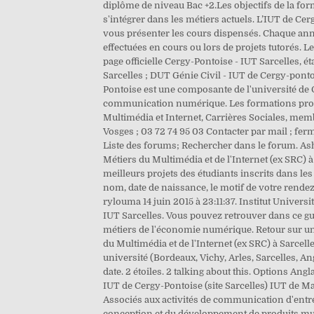
diplôme de niveau Bac +2.Les objectifs de la fo
s'intégrer dans les métiers actuels. L’IUT de Cer
vous présenter les cours dispensés. Chaque année
effectuées en cours ou lors de projets tutorés.
page officielle Cergy-Pontoise - IUT Sarcelles,
Sarcelles ; DUT Génie Civil - IUT de Cergy-ponto
Pontoise est une composante de l'université de C
communication numérique. Les formations proposé
Multimédia et Internet, Carrières Sociales, mem
Vosges ; 03 72 74 95 03 Contacter par mail ; f
Liste des forums; Rechercher dans le forum. As
Métiers du Multimédia et de l'Internet (ex SRC)
meilleurs projets des étudiants inscrits dans les
nom, date de naissance, le motif de votre rendez-
rylouma 14 juin 2015 à 23:11:37. Institut Univer
IUT Sarcelles. Vous pouvez retrouver dans ce gui
métiers de l'économie numérique. Retour sur un
du Multimédia et de l'Internet (ex SRC) à Sarcel
université (Bordeaux, Vichy, Arles, Sarcelles, 
date. 2 étoiles. 2 talking about this. Options Ang
IUT de Cergy-Pontoise (site Sarcelles) IUT de Ma
Associés aux activités de communication d'entrepr
conception et du développement de produits mult