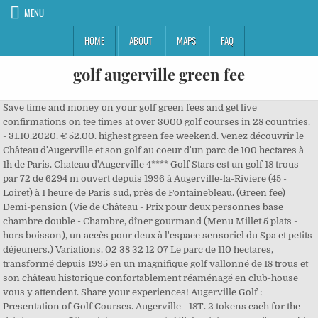
MENU
HOME
ABOUT
MAPS
FAQ
golf augerville green fee
Save time and money on your golf green fees and get live
confirmations on tee times at over 3000 golf courses in 28 countries.
- 31.10.2020. € 52.00. highest green fee weekend. Venez découvrir le
Château d'Augerville et son golf au coeur d'un parc de 100 hectares à
1h de Paris. Chateau d'Augerville 4**** Golf Stars est un golf 18 trous -
par 72 de 6294 m ouvert depuis 1996 à Augerville-la-Riviere (45 -
Loiret) à 1 heure de Paris sud, près de Fontainebleau. (Green fee)
Demi-pension (Vie de Château - Prix pour deux personnes base
chambre double - Chambre, dîner gourmand (Menu Millet 5 plats -
hors boisson), un accès pour deux à l'espace sensoriel du Spa et petits
déjeuners.) Variations. 02 38 32 12 07 Le parc de 110 hectares,
transformé depuis 1995 en un magnifique golf vallonné de 18 trous et
son château historique confortablement réaménagé en club-house
vous y attendent. Share your experiences! Augerville Golf :
Presentation of Golf Courses. Augerville - 18T. 2 tokens each for the