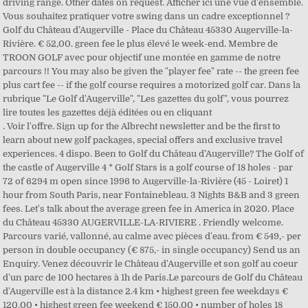
driving range. Other dates on request. Afficher ici une vue d'ensemble.
Vous souhaitez pratiquer votre swing dans un cadre exceptionnel ?
Golf du Château d’Augerville - Place du Château 45330 Augerville-la-
Rivière. € 52,00. green fee le plus élevé le week-end. Membre de
TROON GOLF avec pour objectif une montée en gamme de notre
parcours !! You may also be given the "player fee" rate -- the green fee
plus cart fee -- if the golf course requires a motorized golf car. Dans la
rubrique "Le Golf d'Augerville", "Les gazettes du golf", vous pourrez
lire toutes les gazettes déjà éditées ou en cliquant
. Voir l'offre. Sign up for the Albrecht newsletter and be the first to learn about new golf packages, special offers and exclusive travel experiences. 4 dispo. Been to Golf du Château d’Augerville? The Golf of the castle of Augerville 4 * Golf Stars is a golf course of 18 holes - par 72 of 6294 m open since 1996 to Augerville-la-Rivière (45 - Loiret) 1 hour from South Paris, near Fontainebleau. 3 Nights B&B and 3 green fees. Let's talk about the average green fee in America in 2020. Place du Château 45330 AUGERVILLE-LA-RIVIERE . Friendly welcome. Parcours varié, vallonné, au calme avec pièces d'eau. from € 549,- per person in double occupancy (€ 875,- in single occupancy) Send us an Enquiry. Venez découvrir le Château d'Augerville et son golf au coeur d'un parc de 100 hectares à 1h de Paris.Le parcours de Golf du Château d'Augerville est à la distance 2.4 km • highest green fee weekdays € 120.00 • highest green fee weekend € 150.00 • number of holes 18 holes, 1 golf course. Le parcours du golf d'Augerville au sud de Paris offre s ur un domaine de 100 hectares, d es étangs harmonieux, des longs greens, des départs en surplomb, qui s'avèrent rapidement être également des obstacles. RESERVER. 7/9 rue Nationale - 92100 - Boulogne Billancourt, (+33) 05 56 00 72 63 - Coût d'un appel local, Bonjour, n'hésitez pas à nous faire part de vos demandes via ce formulaire, Vous pouvez faire suivre cette page à un ami en indiquant votre nom et son adresse email, Votre profil est incomplet. Golf d'Augerville : Présentation des parcours de Golf Vous souhaitez pratiquer votre swing dans un cadre exceptionnel ? Well-kept fairways. 18 holes, 1 golf course. Dates available: 1.4. Golf d'Augerville Augerville — Tee 1. Jusqu'à -50% sur vos green fees avec l'application Golf O Max et le carnet de coupons de réduction - plus de 1700 coupons de réduction valables dans plus de 500 golfs en France - Belgique - Pays-Bas - Allemagne - Luxembourg - Suisse - Espagne - Portugal - Italie - Maroc. Book green fees and tee times in REAL TIME and get your confirmations immediately . Le golf du château d’Augerville a su s’imposer comme … Topgreens. Routes varied and hilly, quiet and incorporating parts of water. Afin de vous offrir une meilleure expérience, nous utilisons des cookies sur notre site pour des raisons techniques, analytiques et marketing. Veuillez compléter les informations de votre profil, Connectez-vous pour accéder à votre compte, LeClub Golf7/9 rue Nationale - 92100 - Boulogne Billancourt, Green fee Golf de Bussy-Guermantes Marne-la-Vallée, Si vous rencontrez la moindre difficulté, contactez-nous à, Vivez vos meilleurs moments golf avec LeClub Golf, Pour vivre la meilleure expérience LeClub Golf, nous vous conseillons d’utiliser les navigateurs Chrome, Safari ou Firefox, Offrez-vous green-fees et séjours dans la boutique cadeaux, Rechercher un stage de golf perfectionnement, conditions générales d'utilisation et de vente, 1€ = 1 fee sur vos achats : green fees, location (voiturette, chariot), practice, stages, proshop, restaurant et sur vos séjours en France, 3 € = 1 fee pour vos séjours avec Tee Off Travel, Cumulez vos bons d'achat de 5 € tous les 100 fees, Réservée aux abonnés des golfs du Réseau LeClub Golf. Today I played the first 9 holes on 19.07.17. 2 green fees per person on the Golf du Château d’Augerville incl. Golf d'Augerville : Présentation des parcours de Golf Vous souhaitez pratiquer votre swing dans un cadre exceptionnel ? € 67.00. -50%. The Château d’Augerville. 4 dispo. The golf course of Château d'Augerville is the measure of the site, lush, seductive, endearing and rigorous. You can find details about our privacy practices here. ----- Haut . Address: Place du Château, 45330 Augerville la Riviere, France ( Show map) 126 photos . En poursuivant votre … Parc de 100 ha. The course is ambitious with numerous water hazards (men 's sledges from black( Slope 152), white (147) and yellow (128) Downs) are bad.Too bad, the place deserved better. The course is situated in the château park. Much water. number of holes. Save time and money on your golf green fees and get cheap green fees, quickly and securely online with Tee Times For You, the experts in online Golf. Discover the Château Golf & SPA d’Augerville, its charm and friendliness set on a beautiful park of 100 acres one hour from Paris and a few miles away from Fontainebleau. Dieser Golfplatz hat 18 Löcher, 1 Golfplatz und bekam in 51 Beurteilungen eine durschnittliche Bewertung von 8,3. Quels sont les autres golfs et autour de Golf Du Chateau D'Augerville? Some golfers use the term "greens fee" (plural), but the proper term is "green fee." This countryside property greats you for any opportunity : romantic or family stay, seminar, team-building, wedding, a private event. golf chÂteau daugerville tarifs golf du chateau d'augerville green-fees 18 trous 9 trous Étudiant -25 ans semaine 52€ 35€ 35€ week-end 67€ 42€ 35€ practice membres non membres jeton carte 2 seaux carte 5 seaux carte 10 seaux 3€ 5€ 12€ 18€ 7€ 16€ 25€ location de matÉriel membres non membres offert chariot manuel 7€ Do you want to practice your swing in an exceptional setting? Le golf du Château d’Augerville est un magnifique golf vallonné de 18 trous à environ 70 Km de Paris près de Fontainebleau. By far the best golfing experience in the region even if you miss your Handycap. We will treat your information with respect. Boutigny dur Essonne (21 km) 12:50. By clicking above, you agree that we may process your information in accordance with these terms. Enjoy a golf stay in a French castle secret jewel! -33%. According to research from the National Golf Foundation , the average cost to play a round of golf in the United States in 2020 is $61. Golf Du Chateau D'Augerville. March 1 - July 15 and September - November. On large greens and beneath various water hazards, golfers can show their abilities. ... Château golf & Spa d'Augerville. Green fees. 35,00€. Augerville La Rivière, France. green fee le plus élevé en semaine. The backnine were locked due to aerification work (mid-season) !! Château d'Augerville 4 stars. Voir l'offre. hôtel 5***** 40 … Golf Du Chateau D'Augerville. Real Time Green Fee Reservations for Golf Tee Times in Centre, France. Also includes: Cély GC. Longitude : 2.442159 Téléphone du Golf : Afficher le numéro. Domaine de Bélesbat. Reserva de green fees online en todos los campos de golf de España y con ofertas last minute. Chateau Golf & Spa d'Augerville à Augerville la Riviere – Forfait avec 1 Nuit Green Fee 18 Trous, diner 4 Plats et petits déjeuner à partir de 170€/pers sur base double. Come and discover the Château d'Augerville and its golf in the heart of a 100-hectare park 1 hour from Paris. Book green fees and tee times in REAL TIME and get your confirmations immediately for Chāteau Golf dAugerville - Augerville - 18T in Augerville-la-Rivière, France. Coordonnées GPS : Latitude : 48.249417. 67 €. Wonderful place. Golf d'Augerville : Présentation des parcours de Golf . Alles, was Sie über Golf Du Chateau D'Augerville in Centre-Val de Loire, Frankreich wissen müssen. Association Sportive du Golf du Château d'Augerville Place du château 45330 AUGERVILLE LA RIVIERE. € 67,00. PAIEMENT SUR PLACE A … 2 green fees - Golf Du Chateau D'Augerville. nombre de trous. Nearby Courses. Augerville - 18T. with Golf du Château d’Augerville. Golf Du Chateau D'Augerville. Réservez vos green fees sur les meilleurs golfs et aux meilleurs prix. Place du Château, F-45330 Augerville-la-Rivière, France, Phone: +33 2 38 32 12 07, Fax: +33 2 38 32 12 15, golf@chateau-augerville.comwww.chateau-augerville.com. ven 30 oct. sam 31 oct. dim 1 nov. lun 2 nov. mar 3 nov. mer 4 nov. jeu 5 nov. 09:00. Une réservation sur MyGreenfee égale un départ assuré. Golf Du Chateau D'Augerville - FlyOverGreen ... Chateau d'Augerville 4**** Golf Stars est un golf 18 trous - par 72 de 6294 m ouvert depuis 1996 à Augerville-la-Riviere (45 - Loiret) à … Un parcour pour amateur confirmé, comme pour débutant. 09:10. Conçu par l'architecte Olivier Dongradi, le parcours du golf d'Augerville est à la mesure du site. See all. sur le nouveau site LeClub Golf.Green-fees en ligne, programme fidélité, séjours golf et plus encore ! Le golf du château d'Augerville a su s'imposer comme l'un des plus beau parcours de France .. Créé en 1995 dans le vaste parc du château, le parcours a été dessiné par Olivier DONGRADI, architecte qui a réalisé notamment le golf des Gets face au Mont Blanc et bien d'autres références en la matière. -45%. Golf d'Augerville Augerville — Tee 1. ... From 495 € for 3 Nights and 3 green fees. 12:40. Augerville - 18T. -33%. highest green fee weekdays. Adresse: Place du Château, 45330 Augerville la Riviere, France ( Voir la carte) 126 photos . We offer a choice of over 10 golfcourses spread out thru Centre, France. Tous les parcours de golfs en France sont sur MyGreenfee.com If you call a golf course and ask the cost of its green fees, you will most likely be given the rate for 18 holes. First-class food in the castle. You can change your mind at any time by clicking the unsubscribe link in the footer of any newsletter you receive from us, or by contacting us at travel@albrecht.de. Venez découvrir le Château d'Augerville et son golf au coeur d'un parc de 100 hectares à 1h de Paris.Le parcours de Golf du Château d'Augerville est à la Vol - Transferts - 7 nuits - 1/2 pension - 5 Green Fees . 18 trous, 1 parcours de golf. Le parcours de Golf du Château d'Augerville est à la mesure du site, luxuriant, séduisant, attachant et rigoureux. 2 x Green Fee auf dem Augerville Course; 1 x Green Fee auf dem Cely Course; 1 x Green Fee auf dem Albatros Course; Ohne Flug – Flüge und dazugehöriges Golfgepäck bieten wir Ihnen zu … 35,00€. Conçu par l'architecte Olivier Dongradi, le parcours du golf d'Augerville au sud de Paris est à la mesure du site. Situé à moins d’une heure de Paris et à 25km de Fontainebleau, le golf 18 trous d'Aug