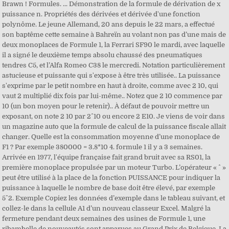
Brawn ! Formules. ... Démonstration de la formule de dérivation de x
puissance n. Propriétés des dérivées et dérivée d'une fonction
polynôme. Le jeune Allemand, 20 ans depuis le 22 mars, a effectué
son baptême cette semaine à Bahreïn au volant non pas d’une mais de
deux monoplaces de Formule 1, la Ferrari SF90 le mardi, avec laquelle
il a signé le deuxième temps absolu chaussé des pneumatiques
tendres C5, et l’Alfa Romeo C38 le mercredi. Notation particulièrement
astucieuse et puissante qui s'expose à être très utilisée.. La puissance
s'exprime par le petit nombre en haut à droite, comme avec 2 10, qui
vaut 2 multiplié dix fois par lui-même.. Notez que 2 10 commence par
10 (un bon moyen pour le retenir).. À défaut de pouvoir mettre un
exposant, on note 2 10 par 2^10 ou encore 2 E10. Je viens de voir dans
un magazine auto que la formule de calcul de la puissance fiscale allait
changer. Quelle est la consommation moyenne d’une monoplace de
F1 ? Par exemple 380000 = 3.8*10 4. formule 1 il y a 3 semaines.
Arrivée en 1977, l'équipe française fait grand bruit avec sa RS01, la
première monoplace propulsée par un moteur Turbo. L’opérateur « ^ »
peut être utilisé à la place de la fonction PUISSANCE pour indiquer la
puissance à laquelle le nombre de base doit être élevé, par exemple
5^2. Exemple Copiez les données d’exemple dans le tableau suivant, et
collez-le dans la cellule A1 d’un nouveau classeur Excel. Malgré la
fermeture pendant deux semaines des usines de Formule 1, une
ribambelle de nouveautés sont apparues au Grand Prix de Belgique. La