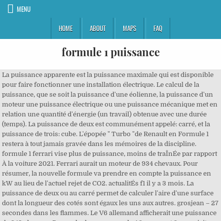
MENU
HOME
ABOUT
MAPS
FAQ
formule 1 puissance
La puissance apparente est la puissance maximale qui est disponible
pour faire fonctionner une installation électrique. Le calcul de la
puissance, que se soit la puissance d'une éolienne, la puissance d'un
moteur une puissance électrique ou une puissance mécanique met en
relation une quantité d'énergie (un travail) obtenue avec une durée
(temps). La puissance de deux est communément appelé: carré, et la
puissance de trois: cube. L'épopée " Turbo "de Renault en Formule 1
restera à tout jamais gravée dans les mémoires de la discipline.
formule 1 ferrari vise plus de puissance, moins de traÎnÉe par rapport
À la voiture 2021. Ferrari aurait un moteur de 934 chevaux. Pour
résumer, la nouvelle formule va prendre en compte la puissance en
kW au lieu de l'actuel rejet de CO2. actualitÉs f1 il y a 3 mois. La
puissance de deux ou au carré permet de calculer l'aire d'une surface
dont la longueur des cotés sont égaux les uns aux autres. grosjean – 27
secondes dans les flammes. Le V6 allemand afficherait une puissance