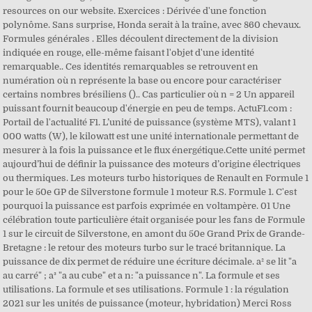
resources on our website. Exercices : Dérivée d'une fonction
polynôme. Sans surprise, Honda serait à la traîne, avec 860 chevaux.
Formules générales . Elles découlent directement de la division
indiquée en rouge, elle-même faisant l'objet d'une identité
remarquable.. Ces identités remarquables se retrouvent en
numération où n représente la base ou encore pour caractériser
certains nombres brésiliens ().. Cas particulier où n = 2 Un appareil
puissant fournit beaucoup d'énergie en peu de temps. ActuF1.com :
Portail de l'actualité F1. L’unité de puissance (système MTS), valant 1
000 watts (W), le kilowatt est une unité internationale permettant de
mesurer à la fois la puissance et le flux énergétique.Cette unité permet
aujourd’hui de définir la puissance des moteurs d’origine électriques
ou thermiques. Les moteurs turbo historiques de Renault en Formule 1
pour le 50e GP de Silverstone formule 1 moteur R.S. Formule 1. C'est
pourquoi la puissance est parfois exprimée en voltampère. 01 Une
célébration toute particulière était organisée pour les fans de Formule
1 sur le circuit de Silverstone, en amont du 50e Grand Prix de Grande-
Bretagne : le retour des moteurs turbo sur le tracé britannique. La
puissance de dix permet de réduire une écriture décimale. a² se lit "a
au carré" ; a³ "a au cube" et a n: "a puissance n". La formule et ses
utilisations. La formule et ses utilisations. Formule 1 : la régulation
2021 sur les unités de puissance (moteur, hybridation) Merci Ross