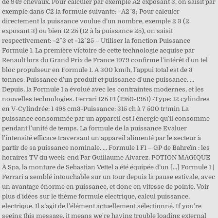
de 949 chevaux. Pour calculer par exemple A2 exposant 3, on saisit par
exemple dans C2 la formule suivante: =A2^3; Pour calculer
directement la puissance voulue d’un nombre, exemple 2 3 (2
exposant 3) ou bien 12 25 (12 à la puissance 25), on saisit
respectivement: =2^3 et =12^25 – Utiliser la fonction Puissance
Formule 1. La première victoire de cette technologie acquise par
Renault lors du Grand Prix de France 1979 confirme l'intérêt d'un tel
bloc propulseur en Formule 1. A 300 km/h, l’appui total est de 3
tonnes. Puissance d'un produit et puissance d'une puissance. ...
Depuis, la Formule 1 a évolué avec les contraintes modernes, et les
nouvelles technologies. Ferrari 125 F1 (1950-1951) -Type: 12 cylindres
en V-Cylindrée: 1 498 cm3-Puissance: 315 ch à 7 500 tr/min La
puissance consommée par un appareil est l'énergie qu'il consomme
pendant l'unité de temps. La formule de la puissance Evaluer
l’intensité efficace traversant un appareil alimenté par le secteur à
partir de sa puissance nominale. ... Formule 1 F1 – GP de Bahreïn : les
horaires TV du week-end Par Guillaume Alvarez. POTION MAGIQUE
À Spa, la monture de Sebastian Vettel a été équipée d’un […] Formule 1 |
Ferrari a semblé intouchable sur un tour depuis la pause estivale, avec
un avantage énorme en puissance, et donc en vitesse de pointe. Voir
plus d'idées sur le thème formule electrique, calcul puissance,
electrique. Il s’agit de l’élément actuellement sélectionné. If you're
seeing this message, it means we're having trouble loading external