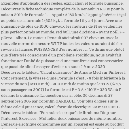
Exemples d'application des règles. explication et formule puissance.
Découvrez la fiche technique complète de la Renault F1 R.S.19 pour la
saison 2019 de Formule 1. – Appui : A 180 km/h, l’appui généré est égal
au poids de la formule 1 (605 kg). ... formule 1 il y a 4 jours. Avec une
puissance de plus de 1000 chevaux, les moteurs de F1 se veulent les
plus perfectionnés au monde. red bull, une dÉcision « avant noËl » –
pÉrez – albon. Le moteur Renault atteindrait 907 chevaux. Avec la
nouvelle norme de mesure WLTP toutes les valeurs auraient dû être
revue à la hausse. PUISSANCES d'un nombre . ... "Je dirais que plutôt
que d'être très conscients d'un problème spécifique, nous avait fait
fonctionner l'unité de puissance d'une manière aussi conservatrice
que possible afin d'essayer d'éviter un souci." 9 nov. 2020 -
Découvrez le tableau "Calcul puissance" de Amane Med sur Pinterest.
Concrètement, la vitesse d'une Formule 1 c'est : - 3 fois inférieure à la
vitesse du son (1244 Km/h) - 200 Km/h de moins que le TGV (574,8
sans passager en 2007) La formule est P = 3 A × 110 V = 330 W, où P
désigne la puissance. La question pas si bête. 06 déc. mardi 27
septembre 2005 par Corentin GARRAULT Voir plus d'idées sur le
thème calcul puissance, calcul, formule electrique. 22 mars 2020 -
Découvrez le tableau "Formule electrique" de Ibrahima Diop sur
Pinterest. Exercices : Multiplier deux puissances du même nombre.
L'énergie électrique consommée par un appareil est égale au produit