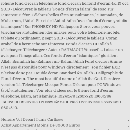
iphone fond d'ecran telephone fond d'écran hd fond d'écran 4k. 19 oct.
2019 - Découvrez le tableau "Fonds d’écran islam" de soso sur
Pinterest. 2 févr. Célébrez belles fêtes musulmanes, le Ramadan, de
Muharram, l'Aïd al-Fitr et de l'Aïd-al-Adha "avec fonds d'écran gratuits
islamiques"! Sur PHONEKY HD Wallpapers Store, vous pouvez
télécharger gratuitement des images pour votre téléphone mobile,
tablette ou ordinateur. 2 sept. 2019 - Découvrez le tableau "Coran
arabe" de Khermeche sur Pinterest. Fonds d'écran HD Allah à
télécharger. Télécharger > Auteur RAHMAOUI Youssef; ... Laisser un
avis pour l'image allah. Ces fonds d'écran "islamiques" glorifient
Allah! Bismillah hir-Rahman nir-Rahim! Allah Fond d'écran Animé
n’est pas disponible pour Windows directement ; son fichier EXE
n’existe donc pas. Double écran Standard 5:4. Allah - Calligraphie de
Fond d'écran. The most beautiful name of Allah the God. Dernière
version 1.4. Télécharger Mecque Fonds D'écran pour PC Windows
(apk) gratuitement. Voir plus d'idées sur le thème fond d'écran
téléphone, islam, art islamique. 1024x576 1280x720 1366x768
1600x900 1920x1080 2048x1152 2400x1350 2560x1440 2880x1620
960x540.
Horaire Vol Départ Tunis Carthage
,
Achat Appartement Moins De 30000 Euros
,