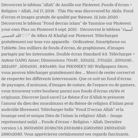
Découvrez le tableau "allah" de Assille sur Pinterest. Fonds d'écran >
Religion > Allah. Jul 17, 2016 - This Pin was discovered by Akila. Fond
d'écran et images gratuits de qualité par thèmes. 12 juin 2020 -
Découvrez le tableau "Fond decran islam" de Yasmine sur Pinterest.
your own Pins on Pinterest 8 sept. 2015 - Découvrez le tableau "أسماء
الله الحسنى♡♡" de Athra Al-Khafaji sur Pinterest. Téléchargez
gratuitement sur tous vos appareils - Ordinateur, Smartphone ou
Tablette. Des milliers de fonds d'écran, de graphismes, d'images
partagés par les internautes. Double écran Standard 4:3. Télécharger >
Auteur GANG Amer; Dimensions 70x49 , 150x112 , 170x125 , 200x140 ,
262x197 , 500x350 , 640x480; Sur PHONEKY HD Wallpapers Store,
vous pouvez télécharger gratuitement des … Merci de rester correct et
de respecter les différents intervenants. Que ce soit un fond d'écran
de paysages, d'animaux, d'images de nature, de l'espace ou de gamers,
vous trouverez votre bonheur parmi nos fonds d'écran stylés et
originaux. Discover (and save!) Le thème d'or d'Allah te présente
l'amour du dieu des musulmans et du thème de religion d'Islam pour
androïde librement. Télécharger belle "Fond D'ecran Allah” et la
louange seul et unique Dieu de l'islam la religion! Allah – Image
représentant un(e) ... Fonds d'écran > Religion > Allah. Dernière
version 1.4. 1600x600 2048x768 2304x864 2560x960 2800x1050
2880x1080. Vous apprécierez certainement ses regards fascinants.