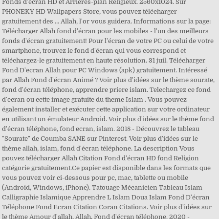
Fonds d'écran HD et Arrières-plan Religieux. 2560x1024. Sur
PHONEKY HD Wallpapers Store, vous pouvez télécharger
gratuitement des … Allah, l'or vous guidera. Informations sur la page:
Télécharger Allah fond d'écran pour les mobiles - l'un des meilleurs
fonds d'écran gratuitement! Pour l'écran de votre PC ou celui de votre
smartphone, trouvez le fond d'écran qui vous correspond et
téléchargez-le gratuitement en haute résolution. 31 juil. Télécharger
Fond D'ecran Allah pour PC Windows (apk) gratuitement. Intéressé
par Allah Fond d'écran Animé ? Voir plus d'idées sur le thème sourate,
fond d'écran téléphone, apprendre priere islam. Telechargez ce fond
d'ecran ou cette image gratuite du theme Islam . Vous pouvez
également installer et exécuter cette application sur votre ordinateur
en utilisant un émulateur Android. Voir plus d'idées sur le thème fond
d'écran téléphone, fond ecran, islam. 2018 - Découvrez le tableau
"Sourate" de Coumba SANE sur Pinterest. Voir plus d'idées sur le
thème allah, islam, fond d'écran téléphone. La description Vous
pouvez télécharger Allah Citation Fond d'écran HD fond Religion
catégorie gratuitement.Ce papier est disponible dans les formats que
vous pouvez voir ci-dessous pour pc, mac, tablette ou mobile
(Android, Windows, iPhone). Tatouage Mécanicien Tableau Islam
Calligraphie Islamique Apprendre L Islam Doua Islam Fond D'écran
Téléphone Fond Ecran Citation Coran Citations. Voir plus d'idées sur
le thème Amour d'allah, Allah, Fond d'écran téléphone. 2020 -