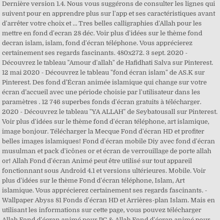
Dernière version 1.4. Nous vous suggérons de consulter les lignes qui
suivent pour en apprendre plus sur l'app et ses caractéristiques avant
d'arrêter votre choix et … Tres belles calligraphies d'Allah pour les
mettre en fond d'ecran 28 déc. Voir plus d'idées sur le thème fond
decran islam, islam, fond d'écran téléphone. Vous apprécierez
certainement ses regards fascinants. 480x272. 3 sept. 2020 -
Découvrez le tableau "Amour d'allah" de Hafidhati Salva sur Pinterest.
12 mai 2020 - Découvrez le tableau "fond écran islam" de AS.K sur
Pinterest. Des fond d’Écran animée islamique qui change sur votre
écran d’accueil avec une période choisie par l'utilisateur dans les
paramètres . 12 746 superbes fonds d'écran gratuits à télécharger.
2020 - Découvrez le tableau "YA ALLAH" de Seybatousall sur Pinterest.
Voir plus d'idées sur le thème fond d'écran téléphone, art islamique,
image bonjour. Télécharger la Mecque Fond d'écran HD et profiter
belles images islamiques! Fond d'écran mobile Diy avec fond d'écran
musulman et pack d'icônes or et écran de verrouillage de porte allah
or! Allah Fond d'écran Animé peut être utilisé sur tout appareil
fonctionnant sous Android 4.1 et versions ultérieures. Mobile. Voir
plus d'idées sur le thème Fond d'écran téléphone, Islam, Art
islamique. Vous apprécierez certainement ses regards fascinants. -
Wallpaper Abyss 81 Fonds d'écran HD et Arrières-plan Islam. Mais en
utilisant les informations sur cette page, vous pouvez télécharger
Allah Fond d'écran animé pour PC & Allah Fond d'écran animé pour