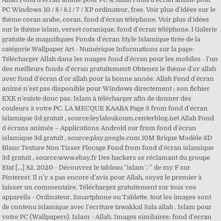
PC Windows 10 / 8 / 8.1 / 7 / XP ordinateur, free. Voir plus d'idées sur le
thème coran arabe, coran, fond d'écran téléphone. Voir plus d'idées
sur le thème islam, verset coranique, fond d'écran téléphone. l Galerie
gratuite de magnifiques Fonds d'écran Style Islamique tirée de la
catégorie Wallpaper Art - Numérique Informations sur la page:
Télécharger Allah dans les nuages fond d'écran pour les mobiles - l'un
des meilleurs fonds d'écran gratuitement! Obtenez le thème d'or allah
avec fond d'écran d'or allah pour la bonne année. Allah Fond d'écran
animé n’est pas disponible pour Windows directement ; son fichier
EXE n’existe donc pas. Islam à télécharger afin de donner des
couleurs à votre PC. LA MECQUE KAABA Page 3 from fond d'écran
islamique 3d gratuit , source:leylaloukoum.centerblog.net Allah Fond
d écrans animés – Applications Android sur from fond d'écran
islamique 3d gratuit , source:play.google.com 10M Brique Modèle 3D
Blanc Texture Non Tisser Flocage Fond from fond d'écran islamique
3d gratuit , source:www.ebay.fr Des hackers se réclamant du groupe
Etat […] 82. 2020 - Découvrez le tableau "islam♡" de my F sur
Pinterest. Il n’y a pas encore d’avis pour Allah, soyez le premier à
laisser un commentaire. Téléchargez gratuitement sur tous vos
appareils - Ordinateur, Smartphone ou Tablette. tout les images sont
de contenu islamique avec l'ecriture tawakkal 3ala allah . Islam pour
votre PC (Wallpapers). Islam - Allah. Images similaires: fond d'ecran