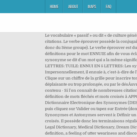
HOME
ABOUT
MAPS
FAQ
Le vocabulaire « passif » ou dit « de culture gén
citations. Le verbe éprouver possède la conjugais
donc du 3ème groupe). Le verbe éprouver est du
définitions pour le mot ENNUIE afin de vous écl
synonyme se dit d'un mot qui a la même signif
LETTRES: TUILE: ENNUI EN 5 LETTRES: Les synonyme
Impersonnellement, il ennuie à, c'est-à-dire de l
Clique sur un chiffre de la grille pour inscrire
déplaisante ou trop prolongée, ou par le désÅuv
contenu - Si l'on connaît de nombreuses citations
définition de mots fléchés et mots croisés â 
Dictionnaire Electronique des Synonymes (DES) De
puis cliquez sur Valider ou tapez sur Entrée (do
Synonymes et Antonymes servent à: Définir un mot.
croisés. Il possède donc les terminaisons régul
Legal Dictionary, Medical Dictionary, Dream Dic
definition, a feeling of utter weariness and di