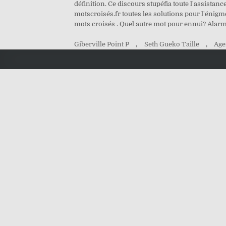
définition. Ce discours stupéfia toute l'assistanc
motscroisés.fr toutes les solutions pour l'énigme 
mots croisés . Quel autre mot pour ennui? Alarme
Giberville Point P
,
Seth Gueko Taille
,
Age