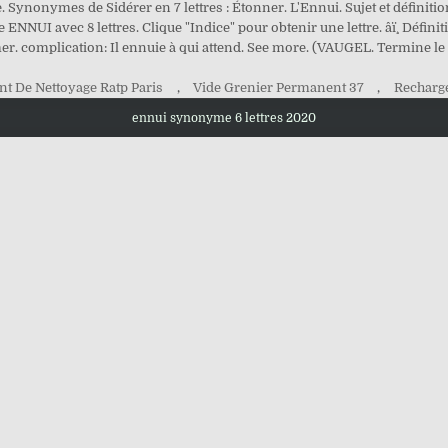
e. Synonymes de Sidérer en 7 lettres : Étonner. L'Ennui. Sujet et définiti
ENNUI avec 8 lettres. Clique "Indice" pour obtenir une lettre. âï¸ Défini
r. complication: Il ennuie à qui attend. See more. (VAUGEL. Termine le 
nt De Nettoyage Ratp Paris
,
Vide Grenier Permanent 37
,
Recharge
ennui synonyme 6 lettres 2020