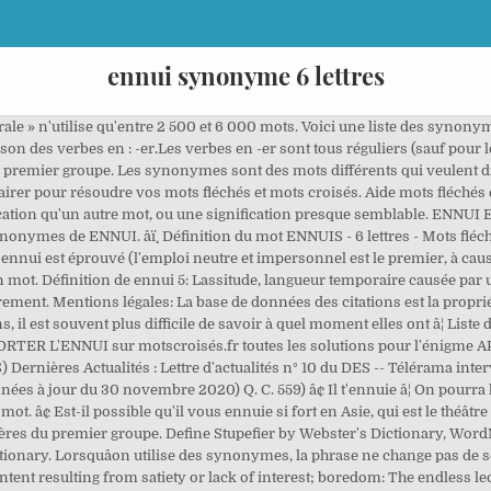
ennui synonyme 6 lettres
érale » n'utilise qu'entre 2 500 et 6 000 mots. Voici une liste des synonym
on des verbes en : -er.Les verbes en -er sont tous réguliers (sauf pour l
 premier groupe. Les synonymes sont des mots différents qui veulent di
airer pour résoudre vos mots fléchés et mots croisés. Aide mots fléché
ication qu'un autre mot, ou une signification presque semblable. ENN
s de ENNUI. âï¸ Définition du mot ENNUIS - 6 lettres - Mots fléchés e
'ennui est éprouvé (l'emploi neutre et impersonnel est le premier, à caus
 ton mot. Définition de ennui 5: Lassitude, langueur temporaire causée pa
rement. Mentions légales: La base de données des citations est la propr
, il est souvent plus difficile de savoir à quel moment elles ont â¦ Lis
APPORTER L'ENNUI sur motscroisés.fr toutes les solutions pour l'énigme A
rnières Actualités : Lettre d'actualités n° 10 du DES -- Télérama intervi
nnées à jour du 30 novembre 2020) Q. C. 559) â¢ Il t'ennuie â¦ On pourr
 â¢ Est-il possible qu'il vous ennuie si fort en Asie, qui est le théâtre
ières du premier groupe. Define Stupefier by Webster's Dictionary, Word
tionary. Lorsquâon utilise des synonymes, la phrase ne change pas de s
scontent resulting from satiety or lack of interest; boredom: The endles