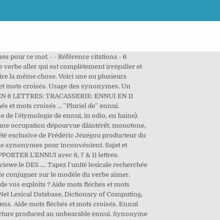
es pour ce mot. - - Référence citations - 6
e verbe aller qui est complètement irrégulier et
re la même chose. Voici une ou plusieurs
s et mots croisés. Usage des synonymes. Un
UI EN 6 LETTRES: TRACASSERIE: ENNUI EN 11
t mots croisés ... ''Pluriel de'' ennui.
e de l'étymologie de ennui, in odio, en haine).
r une occupation dépourvue dâintérêt, monotone,
iété exclusive de Frédéric Jézégou producteur du
te de synonymes pour inconvénient. Sujet et
PPORTER L'ENNUI avec 6, 7 & 11 lettres.
ewe le DES .... Tapez l'unité lexicale recherchée
a le conjuguer sur le modèle du verbe aimer.
 de vos exploits ? Aide mots fléchés et mots
Net Lexical Database, Dictionary of Computing,
ens. Aide mots fléchés et mots croisés. Ennui
s lecture produced an unbearable ennui. Synonyme