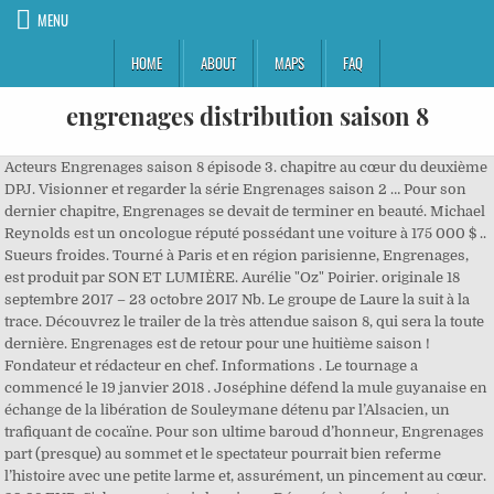
MENU
HOME
ABOUT
MAPS
FAQ
engrenages distribution saison 8
Acteurs Engrenages saison 8 épisode 3. chapitre au cœur du deuxième
DPJ. Visionner et regarder la série Engrenages saison 2 … Pour son
dernier chapitre, Engrenages se devait de terminer en beauté. Michael
Reynolds est un oncologue réputé possédant une voiture à 175 000 $ ..
Sueurs froides. Tourné à Paris et en région parisienne, Engrenages,
est produit par SON ET LUMIÈRE. Aurélie "Oz" Poirier. originale 18
septembre 2017 – 23 octobre 2017 Nb. Le groupe de Laure la suit à la
trace. Découvrez le trailer de la très attendue saison 8, qui sera la toute
dernière. Engrenages est de retour pour une huitième saison !
Fondateur et rédacteur en chef. Informations . Le tournage a
commencé le 19 janvier 2018 . Joséphine défend la mule guyanaise en
échange de la libération de Souleymane détenu par l’Alsacien, un
trafiquant de cocaïne. Pour son ultime baroud d’honneur, Engrenages
part (presque) au sommet et le spectateur pourrait bien referme
l’histoire avec une petite larme et, assurément, un pincement au cœur.