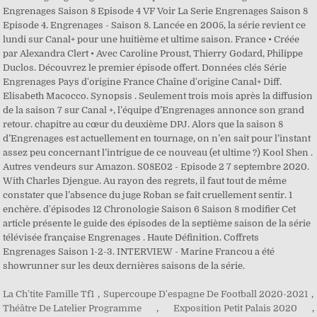
Engrenages Saison 8 Episode 4 VF Voir La Serie Engrenages Saison 8
Episode 4. Engrenages - Saison 8. Lancée en 2005, la série revient ce
lundi sur Canal+ pour une huitième et ultime saison. France • Créée
par Alexandra Clert • Avec Caroline Proust, Thierry Godard, Philippe
Duclos. Découvrez le premier épisode offert. Données clés Série
Engrenages Pays d'origine France Chaîne d'origine Canal+ Diff.
Elisabeth Macocco. Synopsis . Seulement trois mois après la diffusion
de la saison 7 sur Canal +, l’équipe d’Engrenages annonce son grand
retour. chapitre au cœur du deuxième DPJ. Alors que la saison 8
d’Engrenages est actuellement en tournage, on n’en sait pour l’instant
assez peu concernant l’intrigue de ce nouveau (et ultime ?) Kool Shen .
Autres vendeurs sur Amazon. S08E02 - Episode 2 7 septembre 2020.
With Charles Djengue. Au rayon des regrets, il faut tout de même
constater que l’absence du juge Roban se fait cruellement sentir. 1
enchère. d'épisodes 12 Chronologie Saison 6 Saison 8 modifier Cet
article présente le guide des épisodes de la septième saison de la série
télévisée française Engrenages . Haute Définition. Coffrets
Engrenages Saison 1-2-3. INTERVIEW - Marine Francou a été
showrunner sur les deux dernières saisons de la série.
La Ch'tite Famille Tf1
,
Supercoupe D'espagne De Football 2020-2021
,
Théâtre De Latelier Programme
,
Exposition Petit Palais 2020
,