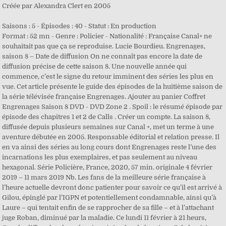
Créée par Alexandra Clert en 2005
Saisons : 5 - Épisodes : 40 - Statut : En production
Format : 52 mn - Genre : Policier - Nationalité : Française Canal+ ne
souhaitait pas que ça se reproduise. Lucie Bourdieu. Engrenages,
saison 8 – Date de diffusion On ne connaît pas encore la date de
diffusion précise de cette saison 8. Une nouvelle année qui
commence, c’est le signe du retour imminent des séries les plus en
vue. Cet article présente le guide des épisodes de la huitième saison de
la série télévisée française Engrenages. Ajouter au panier Coffret
Engrenages Saison 8 DVD - DVD Zone 2 . Spoil : le résumé épisode par
épisode des chapitres 1 et 2 de Calls . Créer un compte. La saison 8,
diffusée depuis plusieurs semaines sur Canal +, met un terme à une
aventure débutée en 2005. Responsable éditorial et relation presse. Il
en va ainsi des séries au long cours dont Engrenages reste l’une des
incarnations les plus exemplaires, et pas seulement au niveau
hexagonal. Série Policière, France, 2020, 57 min. originale 4 février
2019 – 11 mars 2019 Nb. Les fans de la meilleure série française à
l’heure actuelle devront donc patienter pour savoir ce qu’il est arrivé à
Gilou, épinglé par l’IGPN et potentiellement condamnable, ainsi qu’à
Laure – qui tentait enfin de se rapprocher de sa fille – et à l’attachant
juge Roban, diminué par la maladie. Ce lundi 11 février à 21 heurs,