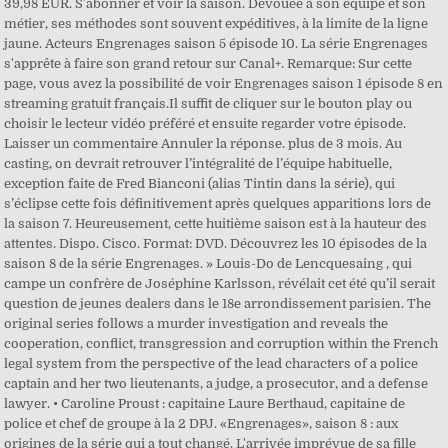
39,98 EUR. S'abonner et voir la saison. Dévouée à son équipe et son
métier, ses méthodes sont souvent expéditives, à la limite de la ligne
jaune. Acteurs Engrenages saison 5 épisode 10. La série Engrenages
s'apprête à faire son grand retour sur Canal+. Remarque: Sur cette
page, vous avez la possibilité de voir Engrenages saison 1 épisode 8 en
streaming gratuit français.Il suffit de cliquer sur le bouton play ou
choisir le lecteur vidéo préféré et ensuite regarder votre épisode.
Laisser un commentaire Annuler la réponse. plus de 3 mois. Au
casting, on devrait retrouver l’intégralité de l’équipe habituelle,
exception faite de Fred Bianconi (alias Tintin dans la série), qui
s’éclipse cette fois définitivement après quelques apparitions lors de
la saison 7. Heureusement, cette huitième saison est à la hauteur des
attentes. Dispo. Cisco. Format: DVD. Découvrez les 10 épisodes de la
saison 8 de la série Engrenages. » Louis-Do de Lencquesaing , qui
campe un confrère de Joséphine Karlsson, révélait cet été qu’il serait
question de jeunes dealers dans le 18e arrondissement parisien. The
original series follows a murder investigation and reveals the
cooperation, conflict, transgression and corruption within the French
legal system from the perspective of the lead characters of a police
captain and her two lieutenants, a judge, a prosecutor, and a defense
lawyer. • Caroline Proust : capitaine Laure Berthaud, capitaine de
police et chef de groupe à la 2 DPJ. «Engrenages», saison 8 : aux
origines de la série qui a tout changé. L'arrivée imprévue de sa fille