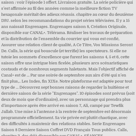
saison : voir l'épisode 1 offert. Livraison gratuite. La série policière qui
s’est affirmée au fil des années comme la meilleure fiction TV
hexagonale méritait des adieux réussis. chapitre au cœur du deuxième
DPJ. selon les recommandations du projet séries télévisées. Il y a 15
ans naissait Engrenages. Engrenages saison 8, Création Originale,
disponible sur CANAL+. Télérama. Réaliser les travaux de préparation
et la distribution de l'ensemble du courrier qui vous est confié,
Assurer une relation client de qualité, A Ce Titre, Vos Missions Seront
De. Calls, la série qui bouscule (et terrifie) les spectateurs. Si elle ne
tutoie les sommets d’excellence que furent les saisons 4, 5 et 6, cette
saison offre une intrigue bien ficelée, plusieurs arcs scénaristiques
costauds et de nombreux segments haletants. Mais l’objectif affiché de
Canal+ est de … Par une soirée de septembre aux airs d’été qui n’en
finit plus,.. Les Indes, fin XIXe. Notre plateforme est adaptée pour tout
type de … Découvrez sept bonnes raisons de regarder la huitième et
dernière saison de la série "Engrenages". 10 épisodes sont prévus (soit
deux de mois que d’ordinaire), avec un personnage qui prendra plus
d’importance après être arrivé en saison 7, Ali, campé par Tewfik
Jallab. Une mise à l’antenne à la rentrée de septembre est désormais
programmée officiellement. Sa vie privée est plutôt chaotique, avec
des difficultés à maintenir des relations stables. Serie Engrenages
Saison 8 Derniere Saison Coffret DVD Français Tous publics. Calls,
chapitre 3, des déjà disponible sur CANAL+. SÉANCES