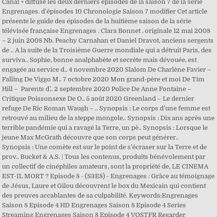
Canal + diffuse les deux derniers épisodes de la saison 7 de la série
Engrenages. d'épisodes 10 Chronologie Saison 7 modifier Cet article
présente le guide des épisodes de la huitième saison de la série
télévisée française Engrenages . Clara Bonnet . originale 12 mai 2008
– 2 juin 2008 Nb. Peachy Carnahan et Daniel Dravot, anciens sergents
de .. A la suite de la Troisième Guerre mondiale qui a détruit Paris, des
surviva.. Sophie, bonne analphabète et secrète mais dévouée, est
engagée au service d.. 4 novembre 2020 Slalom De Charlène Favier –
Falling De Viggo M.. 7 octobre 2020 Mon grand-père et moi De Tim
Hill – Parents d’.. 2 septembre 2020 Police De Anne Fontaine –
Critique Poissonsexe De O.. 5 août 2020 Greenland – Le dernier
refuge De Ric Roman Waugh – .. Synopsis : Le corps d’une femme est
retrouvé au milieu de la steppe mongole.. Synopsis : Dix ans après une
terrible pandémie qui a ravagé la Terre, un pè.. Synopsis : Lorsque le
jeune Max McGrath découvre que son corps peut générer..
Synopsis : Une comète est sur le point de s’écraser sur la Terre et de
prov.. Bucket & A.S. | Tous les contenus, produits bénévolement par
un collectif de cinéphiles amateurs, sont la propriété de, LE CINEMA
EST-IL MORT ? Episode 8 - (S3E8) - Engrenages : Grâce au témoignage
de Jésus, Laure et Gilou découvrent le box du Mexicain qui contient
des preuves accablantes de sa culpabilité. Keywords:Engrenages
Saison 8 Episode 4 HD Engrenages Saison 8 Episode 4 Series
Streaming Engrenages Saison 8 Episode 4 VOSTFR Regarder