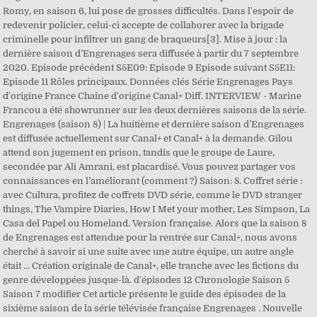
Romy, en saison 6, lui pose de grosses difficultés. Dans l'espoir de
redevenir policier, celui-ci accepte de collaborer avec la brigade
criminelle pour infiltrer un gang de braqueurs[3]. Mise à jour : la
dernière saison d’Engrenages sera diffusée à partir du 7 septembre
2020. Episode précédent S5E09: Episode 9 Episode suivant S5E11:
Episode 11 Rôles principaux. Données clés Série Engrenages Pays
d'origine France Chaîne d'origine Canal+ Diff. INTERVIEW - Marine
Francou a été showrunner sur les deux dernières saisons de la série.
Engrenages (saison 8) | La huitième et dernière saison d’Engrenages
est diffusée actuellement sur Canal+ et Canal+ à la demande. Gilou
attend son jugement en prison, tandis que le groupe de Laure,
secondée par Ali Amrani, est placardisé. Vous pouvez partager vos
connaissances en l’améliorant (comment ?) Saison: 8. Coffret série :
avec Cultura, profitez de coffrets DVD série, comme le DVD stranger
things, The Vampire Diaries, How I Met your mother, Les Simpson, La
Casa del Papel ou Homeland. Version française. Alors que la saison 8
de Engrenages est attendue pour la rentrée sur Canal+, nous avons
cherché à savoir si une suite avec une autre équipe, un autre angle
était … Création originale de Canal+, elle tranche avec les fictions du
genre développées jusque-là. d'épisodes 12 Chronologie Saison 5
Saison 7 modifier Cet article présente le guide des épisodes de la
sixième saison de la série télévisée française Engrenages . Nouvelle