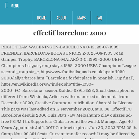
MENU
HOME
ABOUT
MAPS
FAQ
effectif barcelone 2000
REGIO TEAM WAGENINGEN-BARCELONA 0-12, 29-07-1999
FRIENDLY. BARCELONA-BOCA JUNIORS 2-3, 25-08-1999 Joan
Gamper Trophy. BARCELONA-MATARÓ 3-0, 1999–2000 UEFA
Champions League group stage, 1999–2000 UEFA Champions League
second group stage, http://www.footballsquads.co.uk/spain/1999-
2000/laliga/barce.htm, "Barcelona forfeit place in Spanish Cup final",
https://en.wikipedia.org/w/index.php?title=1999–
2000_FC_Barcelona_season&oldid=989154593, Short description is
different from Wikidata, Articles with unsourced statements from
December 2020, Creative Commons Attribution-ShareAlike License,
This page was last edited on 17 November 2020, at 10:33. Effectif FC
Barcelone depuis 2006 Quiz Stats - By Meloshump play quizzes ad-
free PEPM 1 th. Supporters Clubs around the world. Manager Age: 46
Years Appointed: Jul 1, 2017 Contract expires: Jun 30, 2023 RPM 29 th.
Camp Nou 99.354 Seats, Current transfer record: It may be filtered by