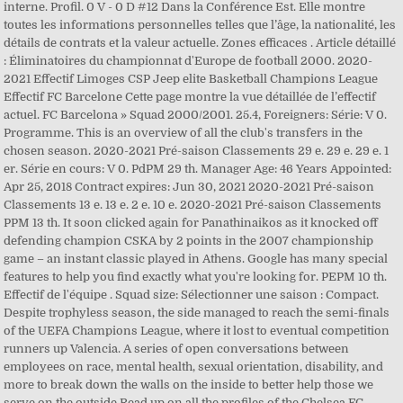
interne. Profil. 0 V - 0 D #12 Dans la Conférence Est. Elle montre
toutes les informations personnelles telles que l’âge, la nationalité, les
détails de contrats et la valeur actuelle. Zones efficaces . Article détaillé
: Éliminatoires du championnat d'Europe de football 2000. 2020-
2021 Effectif Limoges CSP Jeep elite Basketball Champions League
Effectif FC Barcelone Cette page montre la vue détaillée de l’effectif
actuel. FC Barcelona » Squad 2000/2001. 25.4, Foreigners: Série: V 0.
Programme. This is an overview of all the club's transfers in the
chosen season. 2020-2021 Pré-saison Classements 29 e. 29 e. 29 e. 1
er. Série en cours: V 0. PdPM 29 th. Manager Age: 46 Years Appointed:
Apr 25, 2018 Contract expires: Jun 30, 2021 2020-2021 Pré-saison
Classements 13 e. 13 e. 2 e. 10 e. 2020-2021 Pré-saison Classements
PPM 13 th. It soon clicked again for Panathinaikos as it knocked off
defending champion CSKA by 2 points in the 2007 championship
game – an instant classic played in Athens. Google has many special
features to help you find exactly what you're looking for. PEPM 10 th.
Effectif de l'équipe . Squad size: Sélectionner une saison : Compact.
Despite trophyless season, the side managed to reach the semi-finals
of the UEFA Champions League, where it lost to eventual competition
runners up Valencia. A series of open conversations between
employees on race, mental health, sexual orientation, disability, and
more to break down the walls on the inside to better help those we
serve on the outside Read up on all the profiles of the Chelsea FC