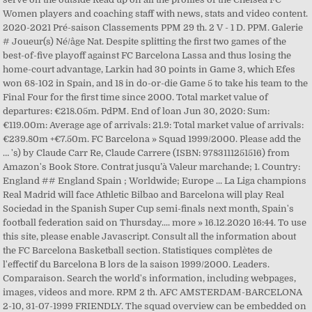
Women players and coaching staff with news, stats and video content.
2020-2021 Pré-saison Classements PPM 29 th. 2 V - 1 D. PPM. Galerie
# Joueur(s) Né/âge Nat. Despite splitting the first two games of the
best-of-five playoff against FC Barcelona Lassa and thus losing the
home-court advantage, Larkin had 30 points in Game 3, which Efes
won 68-102 in Spain, and 18 in do-or-die Game 5 to take his team to the
Final Four for the first time since 2000. Total market value of
departures: €218.05m. PdPM. End of loan Jun 30, 2020: Sum:
€119.00m: Average age of arrivals: 21.9: Total market value of arrivals:
€239.80m +€7.50m. FC Barcelona » Squad 1999/2000. Please add the
… 's) by Claude Carr Re, Claude Carrere (ISBN: 9783111251516) from
Amazon's Book Store. Contrat jusqu’à Valeur marchande; 1. Country:
England ## England Spain ; Worldwide; Europe ... La Liga champions
Real Madrid will face Athletic Bilbao and Barcelona will play Real
Sociedad in the Spanish Super Cup semi-finals next month, Spain's
football federation said on Thursday.... more » 16.12.2020 16:44. To use
this site, please enable Javascript. Consult all the information about
the FC Barcelona Basketball section. Statistiques complètes de
l'effectif du Barcelona B lors de la saison 1999/2000. Leaders.
Comparaison. Search the world's information, including webpages,
images, videos and more. RPM 2 th. AFC AMSTERDAM-BARCELONA
2-10, 31-07-1999 FRIENDLY. The squad overview can be embedded on