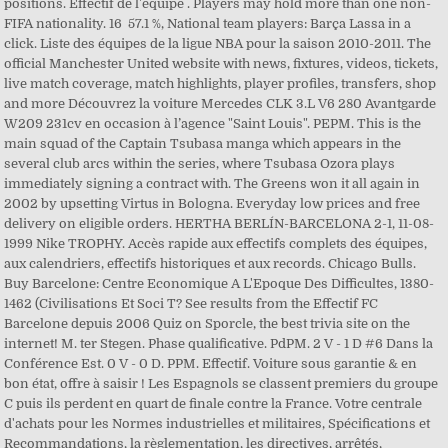
positions. Effectif de l'équipe . Players may hold more than one non-
FIFA nationality. 16 57.1 %, National team players: Barça Lassa in a
click. Liste des équipes de la ligue NBA pour la saison 2010-2011. The
official Manchester United website with news, fixtures, videos, tickets,
live match coverage, match highlights, player profiles, transfers, shop
and more Découvrez la voiture Mercedes CLK 3.L V6 280 Avantgarde
W209 231cv en occasion à l’agence "Saint Louis". PEPM. This is the
main squad of the Captain Tsubasa manga which appears in the
several club arcs within the series, where Tsubasa Ozora plays
immediately signing a contract with. The Greens won it all again in
2002 by upsetting Virtus in Bologna. Everyday low prices and free
delivery on eligible orders. HERTHA BERLÍN-BARCELONA 2-1, 11-08-
1999 Nike TROPHY. Accès rapide aux effectifs complets des équipes,
aux calendriers, effectifs historiques et aux records. Chicago Bulls.
Buy Barcelone: Centre Economique A L'Epoque Des Difficultes, 1380-
1462 (Civilisations Et Soci T? See results from the Effectif FC
Barcelone depuis 2006 Quiz on Sporcle, the best trivia site on the
internet! M. ter Stegen. Phase qualificative. PdPM. 2 V - 1 D #6 Dans la
Conférence Est. 0 V - 0 D. PPM. Effectif. Voiture sous garantie & en
bon état, offre à saisir ! Les Espagnols se classent premiers du groupe
C puis ils perdent en quart de finale contre la France. Votre centrale
d'achats pour les Normes industrielles et militaires, Spécifications et
Recommandations, la règlementation, les directives, arrêtés,