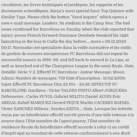
circulaires, les livres techniques et juridiques, les rapports et les
documents scientifiques. Barça's most special fans! Top Quizzes with
Similar Tags. Please click the button "Send inquiry" which opens a
new e-mail message. Leaders. Its stadium is the Camp Nou. The bad
news continued for Barcelona on Sunday when the club reported that
injury-prone French forward Ousmane Dembele tweaked his right
hamstring in the loss to Cadiz the day before.... more » 06.12.2020
00:17. Normadoc est spécialisée dans la veille normative et les outils
de gestion de normes européennes FC Barcelona did not repeat its
successful season in 1998–99, and fell back to second in La Liga, as
well as knocked out of the Champions League in the semi-finals. Stats.
Detaillé. Série: V 2. Effectif FC Barcelone : Auteur Message; Moon
Admin Nombre de messages: 759 Date d'inscription : 15/02/2009:
Sujet: Effectif FC Barcelone Dim 22 Fév - 23:56: EFFECTIF FC
BARCELONE: Gardiens : Victor VALDES PINTO Albert JORQUERA
Défenseurs : Carles PUYOL Gabriel MILITO Daniel ALVES Eric
ABIDAL Rafaël MARQUEZ Gerard PIQUE Martin CACERES RAFAEL
Victor SANCHEZ Milieux : Seydou KEITA … Stats. Lorsque les intérêts
reçus par un bénéficiaire effectif ont été grevés d'une telle retenue à la
source dans l'État membre de l'agent payeur, l'État membre de
résidence fiscale du bénéficiaire effectif accorde à celui-ci un crédit
d'impôt égal au montant de cette retenue conformément à son droit