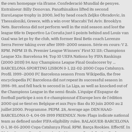
the own homepage via iframe. Confederació Mundial de penyes.
Entraîneur: Billy Donovan. Panathinaikos lifted its second
EuroLeague trophy in 2000, led by head coach Zeljko Obradovic, in
Thessaloniki, Greece, with a win over Maccabi Tel Aviv. Brooklyn
Nets. Barcelona did not perform well in the mid season and lost the
league title to Deportivo La Coruña just 5 points behind and Louis van
Gaal was let go by the club, with former Real Betis coach Lorenzo
Serra Ferrer taking over after 1999–2000 season. Série en cours: V 2.
RPM. PdPM 13 th. Premier League Winners' First XI 113; Champions
League XIs: Barcelona 84; Top 10 UEFA Nations by FIFA Rankings
(2000-2019) 34 Any Champions League Final Goalscorer by …
BARCELONA-SPORTING LISBON 3-1, 22-02-2000 Copa Catalunya.
Profil. 1999–2000 FC Barcelona season From Wikipedia, the free
encyclopedia FC Barcelona did not repeat its successful season in
1998–99, and fell back to second in La Liga, as well as knocked out of
the Champions League in the semi-finals. L'équipe d'Espagne de
football participe à son 6 e championnat d'Europe lors de l'édition
2000 qui se tient en Belgique et aux Pays-Bas du 10 juin 2000 au 2
juillet 2000. Programme. PEPM. 28, Average age: DEN HAAG-
BARCELONA 0-4, 04-08-1999 FRIENDLY. Note: Flags indicate national
team as defined under FIFA eligibility rules. BALAGUER-BARCELONA
0-1, 16-05-2000 Copa Catalunya Final. RPM. Barça Rookies. Effectif. In