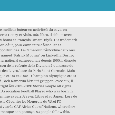
rabzon, played 28 games in Süper Lig without any yellow/red cards or goals. M’Boma started his domestic football career in 1993, and during his career played for ChÃ¢teauroux, Paris Saint-Germain, Metz, Gamba Osaka, Cagliari, Parma, Sunderland (where he scored once against Tottenham Hotspur), Al Ittihad, Tokyo Verdy and Vissel Kobe before retiring on 16 May 2005. Patrick mboma. Henri Patrick M'Boma Dem (Douala, 1970. november 15. â) kameruni labdarúgó csatár. Read up on Patrick Mboma's biography, career, awards and more on ESPN. These Cameroonian Female artists have worked their way through the music industry and can be confidently labeled as the top female urban artist in the Country. Les blessures Ã rÃ©pÃ©tition, les allers-retours avec sa sÃ©lection le bloquent et le pÃ©nalisent, il quitte Parme au bout d'une saison et demie. Download premium images you can't get anywhere else. After first being capped for Cameroon in 1995, M’Boma scored 33 goals in 57 matches. Det blev dock en besvikelse för Kamerun då de åkte ut i gruppspelet. Patrick Mboma, född 15 november 1970, är en kamerunsk fotbollsspelare. Ahead of the vote, Cameroon's Patrick Mboma revealed how he came to win the BBC award in 2000. I det senare mästerskapet gjorde han ett mål mot Irland. A champion of Africa. 81 people like this. Latest on Patrick Mboma including biography, career, awards and more on ESPN Patrick Mboma (born 15 November 1970) is a former Cameroonian football player. He was named African Footballer of the Year for his efforts in 2000. Read More. Michel Denisot, alors Directeur gÃ©nÃ©ral du club parisien et prÃ©sident de La Berrichonne de ChÃ¢teauroux, convainc Patrick Mboma d'aller s'aguerrir quelque temps dans l'Indre[1]. Il figure alors parmi les 50 Ã©ligibles au Ballon d'Or de France Football remportÃ© cette annÃ©e-lÃ par le Portugais LuÃ­s Figo. RepÃ©rÃ© rapidement, Patrick retarde son dÃ©part du club en raison de l'esprit convivial du groupe[1]. He scored a memorable overhead kick against France in 1998. Han gjorde även ett mål mot Chile 1998. À deux ans et demi, Patrick Mboma prend son premier avion avec sa famille depuis Douala, capitale économique du Cameroun, à Bondy en Seine-Saint-Denis. Patrick M'Boma was born in Douala on November 15, 1970.He is one of the successful Association Football Player. Champion d'Afrique 2000 et 2002 - Champion olympique 2000 - Meilleur Joueur Africain 2000 Formé au PSG - International camerounais Twitter:@MBOMAPatrick Il joue son premier match face à la Côte d'Ivoire lors de la CAN 2000 : Joseph-Désiré Job qui était