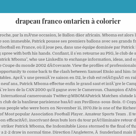
drapeau franco ontarien à colorier
et est champion de France de 3eÂ division en 1994. Dans ce club, il y a des stars comme Fabio Cannavaro, Lilian Thuram ou Gianluigi Buffon. Season Date Left From club Joined To club MV Fee ; Date: Jul 1, 2005 : 05/06: Jul 1, 2005: Vissel: Vissel Kobe: Retire: Retired: £1.13m- About See All. En bas de son immeuble, Patrick pousse ses premiers ballons avec ses grands frÃ¨res Henry et Alain. Il passe deux ans en Sardaigne Ã jouer le maintien en inscrivant quinze buts et part pour le Parme FC[1] qui vient de perdre l'Argentin HernÃ¡n Crespo. AccompagnÃ© du jeune, Samuel Etoâo, Patrick MBOMA sâen va conquÃ©rir le monde, lors des Jeux olympiques d'Ã©tÃ© de 2000 Ã Sydney. Entre 1990 et 1992, il inscrit 29 buts en 36 matchs. Community See All. Patrick Mboma statistics played in Parma. Find high-quality Patrick Mboma stock photos and editorial news pictures from Getty Images. Transfer history. Droit d'auteur : les textes des articles sont disponibles sous. 112K likes. In the Olympic final, with the Indomitable Lions facing a 2â0 deficit in the second half, Etoâo and teammate Patrick Mboma led the comeback with two goals, forcing extra time. Han var med i såväl VM 1998 som VM 2002. Patrick Mboma, Self: Rai Sport. Biography. Surprise en dÃ©but de tournoi, la sÃ©lection ajuste tour Ã tour le BrÃ©sil en quarts et lâEspagne en finale. Patrick Mboma; Personal information; Full name: Henri Patrick Mboma Dem: Date of birth: 15 November 1970 (age 49) Place of birth: Douala, Cameroon: Height: 1.85 m (6 ft 1 in) Playing position: Striker (retired) Senior career* Years: Team: Apps (Gls) 1990-1996 1992-1994 1995-1996 1997-1998 1998-2000 2000-2001 2002 2002 2003-2004 2004-2005 Il revient Ã Paris mais Luis Fernandez, l'entraÃ®neur d'alors, ne lui laisse que peu de chance de s'exprimer. Avec eux, il fait le bonheur du Stade de l'Est Pavillonnais, bon club de la banlieue parisienne basé aux Pavillons-sous-Bois. He played in the 1998 and 2002 World Cups, and also led Cameroon to the gold medal at the 2000 Olympics and victories at the 2000 and 2002 African Nations Cups. Il signe en octobre 2011 au club du FC Villepreux, commune oÃ¹ il rÃ©side, en 2eÂ division de district dans les Yvelines. Contrat revu Ã la hausse, confiance absolue donnÃ©e par les dirigeants, il dÃ©barque Ã la pointe du Gamba Osaka dans les meilleures conditions. Patrick Mboma: Biographie; Nom: Henri Patrick Mboma Dema Nationalité: Camerounais: Naissance 15 novembre 1970 (49 ans) Lieu Douala Taille: 1,86 m (6â² 1â³) Période pro. â¦ Comment faireÂ ? 1992 - 2005: Poste Attaquant: Parcours junior; Années: Club: 0000-1990: Stade de l'Est 1990-1992: Paris SG: Parcours professionnel 1; Années: Club: 0M.0(B.) Cette section est vide, insuffisamment dÃ©taillÃ©e ou incomplÃ¨te. Invited to a gala match organized by a brewery company in Cameroon, former Cameroonian international Patrick Mboma commented on a possible return of Samuel Etoâo in selection.. Like Thierry Henri who also participated in the gala, the former striker of the Indomitable Lions estimated that Samuel Etoâo is the best player in the history of the African continent. Patrick "Magic" MBOMA. En 2004, il prend sa retraite internationale aprÃ¨s la CAN 2004 oÃ¹ le Cameroun se fait Ã©liminer en quart de finale. Henri Patrick Mboma Dem (Douala, 15 de novembro de 1970) é um ex-futebolista camaronês que atuava como atacante [1].Campeão olímpico em Sydney 2000 por seu país, jogou ainda 2 Copas do Mundo (1998 e 2002), 3 edições da Copa das Nações Africanas e uma Copa das Confederações.. Sua comemoração característica era apontando com as duas mãos como se estivesse atirando. Il occupe des fonctions de consultant pour diffÃ©rents mÃ©dias franÃ§ais dont RMC. Patrick M'Boma is the brother of Alain Mboma (Manager Blanc Mesnil Sport Football). Vingt-cinq buts en vingt-huit matches, il est Ã©lu meilleur joueur du All Star Game aprÃ¨s avoir conduit sa modeste Ã©quipe Ã la seconde place du classement aprÃ¨s avoir fini second meilleur joueur du championnat 1997 derriÃ¨re l'intouchable Dunga[1]. Recibe noticias, estadísticas, videos, resúmenes y más sobre atacante Patrick Mboma en ESPNDeportes. Henri Patrick M’Boma Dem (born November 15, 1970 in Douala, Cameroon) is a former Cameroonian football striker and the former all-time top goal-scorer for the Cameroonian national team. After a successful start to 2008â2009 season, Song became fan-favorite in T