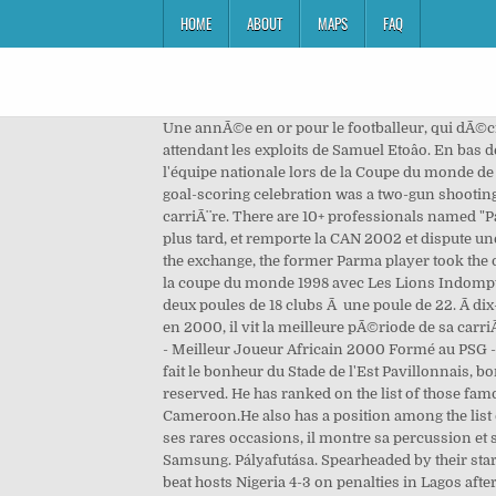
HOME
ABOUT
MAPS
FAQ
Une annÃ©e en or pour le footballeur, qui dÃ©croche, par la mÃªme occasion, le Ballon dâor africain. Mboma est alors le meilleur buteur en activitÃ© du pays, en attendant les exploits de Samuel Etoâo. En bas de son immeuble, Patrick pousse ses premiers ballons avec ses grands frères Henry et Alain. 115K likes. Il débute avec l'équipe nationale lors de la Coupe du monde de football en France, où il joue peu, dans une équipe dominée par Patrick Mboma et François Omam-Biyik. His trademark goal-scoring celebration was a two-gun shooting spree with both his hands. Confiant, il s'en retourne au PSG, le club de son cÅur, pour enfin faire dÃ©coller sa carriÃ¨re. There are 10+ professionals named "Patrick Mboma", who use LinkedIn to exchange information, ideas, and opportunities. Le Cameroun rÃ©cidive deux ans plus tard, et remporte la CAN 2002 et dispute une Coupe du monde 2002 dÃ©cevante. View the profiles of professionals named "Patrick Mboma" on LinkedIn. During the exchange, the former Parma player took the opportunity to come back to the clash between Samuel Etoâo and him: International camerounais depuis 1995, il dispute la coupe du monde 1998 avec Les Lions Indomptables. AprÃ¨s une premiÃ¨re saison en D2, le club est relÃ©guÃ© en raison de la refonte de la Division 2 qui passe de deux poules de 18 clubs Ã une poule de 22. Ã dix-neuf ans, Patrick Mboma effectue enfin le grand saut et intÃ¨gre le Camp des Loges, base du Paris Saint-Germain. Mais en 2000, il vit la meilleure pÃ©riode de sa carriÃ¨re lors de la CAN 2000 qu'il gagne avec le Cameroun. Champion d'Afrique 2000 et 2002 - Champion olympique 2000 - Meilleur Joueur Africain 2000 Formé au PSG - International camerounais Twitter:@MBOMAPatrick Matchen slutade 1â1, och Kamerun åkte ut i gruppen. Avec eux, il fait le bonheur du Stade de l'Est Pavillonnais, bon club de la banlieue parisienne basÃ© aux Pavillons-sous-Bois. © Copyright Â© 2012-2020 Stories People All rights reserved. He has ranked on the list of those famous people who were born on November 15, 1970.He is one of the Richest Association Football Player who was born in Cameroon.He also has a position among the list of Most popular Association Football Player. Amateur Sports Team . Il termine sa carriÃ¨re en Libye et au Japon. Lors de ses rares occasions, il montre sa percussion et son efficacitÃ©, inscrivant deux buts lors du tour prÃ©liminaire retour de la C1 contre les Hongrois du VÃ¡ci FC Samsung. Pályafutása. Spearheaded by their star striker Patrick Mboma, the Indomitable Lions stormed to the final of that yearâs CAF Africa Cup of Nations, where they beat hosts Nigeria 4-3 on penalties in Lagos after a 2-2 draw in normal time. Direction l'Angleterre, Ã Sunderland mais il manque son passage. 82 people follow this. Depuis longtemps dans lâombre Roger Milla, le Cameroun pose sa patte sur le football continental, et mÃªme au-delÃ . Il fait une seconde saison Ã ChÃ¢teauroux oÃ¹ il inscrit 17 buts 