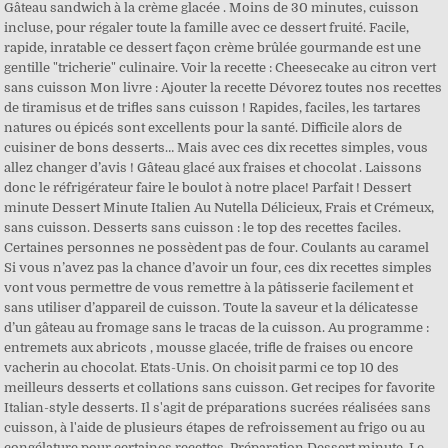
Gâteau sandwich à la crème glacée . Moins de 30 minutes, cuisson
incluse, pour régaler toute la famille avec ce dessert fruité. Facile,
rapide, inratable ce dessert façon crème brûlée gourmande est une
gentille "tricherie" culinaire. Voir la recette : Cheesecake au citron vert
sans cuisson Mon livre : Ajouter la recette Dévorez toutes nos recettes
de tiramisus et de trifles sans cuisson ! Rapides, faciles, les tartares
natures ou épicés sont excellents pour la santé. Difficile alors de
cuisiner de bons desserts… Mais avec ces dix recettes simples, vous
allez changer d’avis ! Gâteau glacé aux fraises et chocolat . Laissons
donc le réfrigérateur faire le boulot à notre place! Parfait ! Dessert
minute Dessert Minute Italien Au Nutella Délicieux, Frais et Crémeux,
sans cuisson. Desserts sans cuisson : le top des recettes faciles.
Certaines personnes ne possèdent pas de four. Coulants au caramel
Si vous n’avez pas la chance d’avoir un four, ces dix recettes simples
vont vous permettre de vous remettre à la pâtisserie facilement et
sans utiliser d’appareil de cuisson. Toute la saveur et la délicatesse
d’un gâteau au fromage sans le tracas de la cuisson. Au programme :
entremets aux abricots , mousse glacée, trifle de fraises ou encore
vacherin au chocolat. Etats-Unis. On choisit parmi ce top 10 des
meilleurs desserts et collations sans cuisson. Get recipes for favorite
Italian-style desserts. Il s'agit de préparations sucrées réalisées sans
cuisson, à l'aide de plusieurs étapes de refroissement au frigo ou au
congélature pour certaines recettes. Préparation Dessert minute. Le