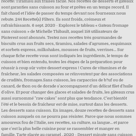
recette: Tiramisu aux fraises facile. Nos recettes de desserts et gâteaux
sont garanties sans cuisson au four et prêtes en un temps record. Il
fait chaud et l'idée de passer du temps devant nos fourneaux nous
rebute. 244 Recette(s) Filters. Ils sont froids, crémeux et
rafraîchissants. 6 sept. 2020 - Explorez le tableau « Gateau fromage
sans cuisson » de Michelle Thibault, auquel 158 utilisateurs de
Pinterest sont abonnés. Testez nos recettes très gourmandes de
biscuits crus aux fruits secs, tiramisu, salades d’agrumes, esquimaux
et sorbets express, milkshakes, mousses de fruits, verrines… Sur
chaque fiche recette vous sont indiqués les ingrédients, le temps de
cuisson et bien entendu, toutes les étapes de la préparation pour
réussir à coup sûr votre dessert express ! Cures de vitamines et de
fraîcheur, les salades composées se réinventent par des associations
de crudités, fromages.Sans cuisson, les carpaccios de b?uf ou de
canard, de thon ou de dorade s'accompagnent d'un délicat filet d'huile
d'olive. Et pour changer des glaces et salades de fruits, les gâteaux crus
aussi surnommé "raw cakes" sont plus que tendance. C’est bientôt
l’été et le besoin de fraîcheur est de mise, surtout dans les desserts.
Les desserts sans cuisson. En images, douze recettes de desserts sans
cuisson auxquels on ne pourra pas résister. Parce que nous sommes
amoureux fou de l'Italie, ses recettes, sa culture, sa langue… et parce
que c'est la plus belle cuisine pour se rassembler et manger en
famille. Tarte glacée au caramel . 2020 - Dessert minute sans cuisson