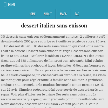
MENU
HOME
ABOUT
MAPS
FAQ
dessert italien sans cuisson
30 desserts sans cuisson et étonnamment simples . 2 cuillères à café
de café soluble 200 g de yaourt grec 2 cuillères à café de sucre. 26 avr.
... Un dessert italien … 10 desserts sans cuisson qui vont vous mettre
l'eau à la bouche Dessert sans cuisson ni frigo Dessert sans cuisson
fruits 12 oct. 2020 - Explorez le tableau « SANS CUISSON » de Gateau
Gaga, auquel 588 utilisateurs de Pinterest sont abonnés. Mini éclairs
praliné-clémentine et chocolat façon bûchettes. Gâteau au fromage et
cerises sans cuisson . Un carpaccio de betteraves au chèvre frais, une
belle salade composée, un cheesecake au citron et à la fraise, les idées
ne manquent pour régaler toute la famille sans allumer la gazinière.
smirart / Shutterstock. Très pratique lorsque le temps presse ! 4.9 / 5.
sur 22 avis. Simple à préparer, idéal pour servir de dessert après un
repas. Voir plus d'idées sur le thème Desserts sans cuisson… La
recette nécessite que quelques ingrédients pour un résultat délicieux.
Notre dossier « desserts sans cuisson » est fait pour vous. Voir la