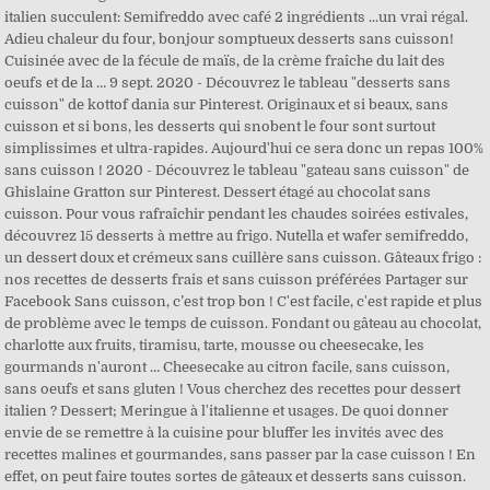
italien succulent: Semifreddo avec café 2 ingrédients ...un vrai régal.
Adieu chaleur du four, bonjour somptueux desserts sans cuisson!
Cuisinée avec de la fécule de maïs, de la crème fraîche du lait des
oeufs et de la … 9 sept. 2020 - Découvrez le tableau "desserts sans
cuisson" de kottof dania sur Pinterest. Originaux et si beaux, sans
cuisson et si bons, les desserts qui snobent le four sont surtout
simplissimes et ultra-rapides. Aujourd'hui ce sera donc un repas 100%
sans cuisson ! 2020 - Découvrez le tableau "gateau sans cuisson" de
Ghislaine Gratton sur Pinterest. Dessert étagé au chocolat sans
cuisson. Pour vous rafraîchir pendant les chaudes soirées estivales,
découvrez 15 desserts à mettre au frigo. Nutella et wafer semifreddo,
un dessert doux et crémeux sans cuillère sans cuisson. Gâteaux frigo :
nos recettes de desserts frais et sans cuisson préférées Partager sur
Facebook Sans cuisson, c’est trop bon ! C'est facile, c'est rapide et plus
de problème avec le temps de cuisson. Fondant ou gâteau au chocolat,
charlotte aux fruits, tiramisu, tarte, mousse ou cheesecake, les
gourmands n'auront … Cheesecake au citron facile, sans cuisson,
sans oeufs et sans gluten ! Vous cherchez des recettes pour dessert
italien ? Dessert; Meringue à l'italienne et usages. De quoi donner
envie de se remettre à la cuisine pour bluffer les invités avec des
recettes malines et gourmandes, sans passer par la case cuisson ! En
effet, on peut faire toutes sortes de gâteaux et desserts sans cuisson.