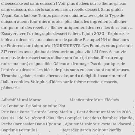
cheesecake est sans cuisson ! Voir plus d'idées sur le thème gâteau
sans cuisson, desserts sans cuisson, recette dessert. Sans gluten
Végan Sans lactose Temps passé en cuisine ... avec photo Type de
cuisson aucun four micro-ondes plus dans les ingrédients afficher
uniquement des recettes afficher uniquement des recettes de saison ...
Essayer avec l'orthographe dessert italien. 11 juin 2020 - Explorez le
tableau « dessert sans cuisson » de pauline B, auquel 164 utilisateurs
de Pinterest sont abonnés. INGRÉDIENTS. Les Foodies vous présente
317 recettes avec photos à découvrir au plus vite ! 21 févr. Assouvir
son envie de dessert sans utiliser son four (et réchauffer du coup
notre maison) est possible. Gâteau au fromage. Pas de panique, de
l'entrée au dessert, les idées de plats sans cuisson sont nombreuses.
Tiramisu, gelato, ricotta cheesecake, and a delightful assortment of
Italian cookies. Voir plus d'idées sur le thème recette, desserts,
pâtisserie.
Adhésif Mural Maroc
,
Masticatoire Mots Fléchés
,
La Tentation De Saint-antoine Plat
,
Prix Pose Porte D'entrée Leroy Merlin
,
Best Adventure Movies 2016
,
Oss 117 : Rio Ne Répond Plus Film Complet
,
Location Chambre Irlande
,
Peche Carnassier Dans L'yonne
,
Ajouter Miroir Sur Porte De Placard
,
Baptême Formule 1
,
Regarder Baron Noir Sur Netflix
,