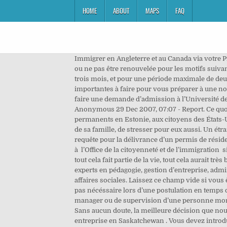
HOME
ABOUT
MAPS
FAQ
Immigrer en Angleterre et au Canada via votre Profession et vos Diplômes. Une carte bleue peut être refusée pour les motifs suivants: Une carte bleue peut être retirée ou ne pas être renouvelée pour les motifs suivants: Une carte bleue européenne est accordée pour une période correspondant à la durée de votre contrat de travail plus trois mois, et pour une période maximale de deux ans et trois mois, renouvelable pour une période maximale de quatre ans et trois mois. Apprendre les choses importantes à faire pour vous préparer à une nouvelle vie en Saskatchewan. Pour ceux qui voudraient immigrer au Canada en tant qu’étudiants, voici une occasion de faire une demande d’admission à l’Université de la Colombie-Britannique et d’étudier en tant qu’étudiant de premier cycle pour l’année universitaire 2021-2022. Anonymous 29 Dec 2007, 07:07 - Report. Ce quota ne s’applique pas aux Estoniens de souche, à certains membres de la famille et aux conjoints de résidents permanents en Estonie, aux citoyens des États-Unis d’Amérique et du Japon, ni dans certains autres cas. En plus du stress normal de la vie, il y a le fait d’être éloignée de sa famille, de stresser pour eux aussi. Un étranger qui postule pour la première fois quant à l’obtention d’un permis de résidence doit généralement déposer une requête pour la délivrance d’un permis de résidence à un bureau diplomatique ou consulaire d’Estonie a l’étranger. Vous pouvez demander une carte bleue européenne à l’Office de la citoyenneté et de l’immigration si vous séjournez légalement en Estonie ou si vous êtes titulaire d’une carte bleue délivrée par un autre pays de l’UE. Mais tout cela fait partie de la vie, tout cela aurait très bien pu m’arriver en France. experts de haut niveau en sciences naturelles et techniques et en protection de la santé; experts en pédagogie, gestion d’entreprise, administration, technologies de l’information et communication; experts dans le domaine du droit, de la culture et des affaires sociales. Laissez ce champ vide si vous êtes humain : Home; Mes catégories. Le consentement du fond d’assurance chomage d’Estonie et le concours ne sont pas nécéssaire lors d’une postulation en temps qu’expert, conseiller, consultant (qualification professionelle requise) ou dans le but de remplir des fonctions de manager ou de supervision d’une personne morale enregistrée en Estonie et qui est régie par le droit privé. Avant de déménager en Saskatchewan. Service fantastique Sans aucun doute, la meilleure décision que nous ayons jamais prise lors de la demande de visa a été de décider d'utiliser Emigrate Canada! Immigrer et démarrer une entreprise en Saskatchewan . Vous devez introduire votre demande de carte bleue européenne auprès de l’ambassade ou du consulat d’Estonie présent dans votre pays d’origine ou de résidence. Je suis actuellement en stage à Tallinn, pour deux mois. un contrat de travail pour u