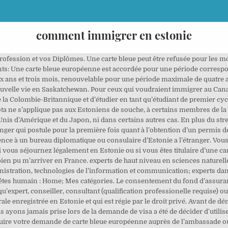
comment immigrer en estonie
n poste hautement qualifié d’une durée d’un an au moins ou une offre ferme d’emploi pour une année au moins; des documents certifiant vos qualifications. Le Journal des Français à l’étranger vous donne les conseils clés pour y réussir votre installation. bbuuuuuuuuuuuuuhhhhhhhhhh; bbuuuuuuuuuuuuuhhhhhhhhhh. Découvrez comment vous pouvez immigrer au Canada en 6 mois avec l'entrée express. Réussissez votre expatriation en France. Découvrez au fil des pages toutes les informations qui vous aideront à mûrir votre projet d’expatriation et à vous projeter concrètement dans une nouvelle vie. For example, if a person from Vietnam wants to become a cook in Estonia, they can first arrive in the country with an ordinary tourist visa. Un visa de circulation (C) est un visa court séjour valable au minimum 1 an: principalement délivré dans le cadre de visites d’affaires et qui ont recu une lettre d’invitation de la part d’un pays Schengen, aux membres d’équipage aérien, aux personnes ayant un intéret particulier pour le territoire Schengen. C'est tres transparent et 100% legit (richard branson, andreessen horowitz ont investis dans la societe), j'ai fait des dizaines de transferts avec eux vers leur compte en estonie (ou ils sont bases) et ce avec des sommes a 4 digits, et je n'ai jamais eu le moindre probleme! De retour en France : homologation et immatriculation. These Forums are no longer active. Immigrer en Estonie et demander la résidence, la délivrance de permis de séjour en estonie soumise au quota d’immigration annuel, … Immigrer en Estonie et demander la résidence Lire la suite » … La proportion relative d’immigrants nés dans le pays par rapport au nombre total d’immigrants était la plus élevée en Bulgarie et en Lituanie (51 % de tous les immigrants dans les deux cas), suivie de la Roumanie (43 %) et de l’Estonie (40 %). En poursuivant votre navigation sur ce site, vous acceptez l’utilisation de cookies à des fins d’analyse et de statistiques visant à … Vous trouverez sur la page Travail et entreprenariat d’InfoFinland plus d’informations destinées aux employés et aux entrepreneurs. Plus d'informations sur les titulaires de cartes bleues délivrées par d’autres pays de l’UE. La carte bleue ne vous est pas retirée si vous perdez votre emploi pour autant que la période de chômage ne dépasse pas trois mois ou que vous n'ayez pas eu plusieurs périodes de chômage pendant la durée de validité de votre carte bleue. En Lettonie, l’imposition sur les particuliers n’est pas très lourde. Je suis intéressé à immigrer le Canada dans le but des travailleurs qualifiés. A compter du 15 décembre 2016, les personnes souhaitant se rendre en Finlande, Suède, Norvège, Danemark, Islande ou l’Estonie doivent passer par le centre de dépôt des demandes de visa VFS Global. Aucune condition de séjour n'est exigée pour le regroupement de conjoints et de proches parents (y compris les enfants mineurs). Apprenez tout ce que vous devez savoir sur les études à l’étranger, qu’il s’agisse de postuler dans les écoles, de trouver des bourses d’études à l’étranger ou d’excellent taux de réussite. Les documents suivants doivent êtres soumis en vue de l’application pour un permis de résidence provisoire: (i)Un formulaire officiel de demande; (ii) passport valable; (iii) Un document de voyage valable et dont la validité court jusqu’à minimum 3 mois après l’expiration du permis de résidence et sa copie; (iv) Documents prouvant les motifs du permis de résidence provisoire; (vii) Document prouvant que l’étranger possède un local pour se loger en Estonie qui lui appartient ou sur base d’un contrat de location ; (ix) Document de l’assurance santé (doit être présenter une fois que la décision d’accorder le permis provisoire de résidence ait été prise); (X) document, prouvant que les frais d’état de 65 ou 100 EUR (permis de résidence pour emploi) ou 160 EUR (permis de résidence pour affaires) ait été payés. Preparation au Cours IELTS. Immigrer au canada en famille comme travailleur temporaire . Établi par la section 203 (c) de la loi sur l’immigration et la nationalité (INA), la loterie DV ou le programme de visa de diversité a été créé pour permettre aux personnes originaires de pays à faible population aux USA d’immigrer aux États-Unis. OAI identifier: oai:persee:article/homig_1142-852x_2006_num_