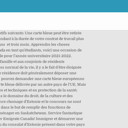
1261_1_5267_t1_0186_0000_1 On n’est pas là pour voir comment ils vont, comment ils vieillissent. People who are comment immigrer en floride (immigrating in Florida), contacting Marcelle Poirier is a wise decision as she will help you at every step of the process. Find helpful customer reviews and review ratings for Comment immigrer en France en 20 leçons: Essais - documents (Condition humaine) (French Edition) at Amazon.com. Stanford Libraries' official online search tool for books, media, journals, databases, government documents and more. Pour certaines professions, l’employeur doit verser une rémunération correspondant à 1,24 fois ce salaire. Afin de pouvoir rouler sur le sol français, les voitures achetées à l’étranger doivent être conformes aux réglementations et aux normes du Code de la Route en vigueur. E-Residency is a transnational digital identity that anyone in the world can apply for to obtain access to a platform built on inclusion, legitimacy and transparency. Un étranger doit posséder un permis de résidence pour l’emploi ou un permis de travail pour une activité en Estonie sur base d’un contrat de travail ou autre contrat, et pour d’autres activités au profit d’autres personnes où l'obtention d'un gain ou tout autre profit exclusif peuvent être présumés, quel que soit le type ou la forme du contrat sur ​​lequel se fonde une telle activité, et l'emplacement du siège ou du domicile de l'autre partie. Apply today! En Amérique du Sud, tu peux voyager sans visa en Argentine (90 jours, mais des frais de réciprocité peuvent s’appliquer avant l’arrivée), en Bolivie (90 jours), au Chili (90 jours), en Équateur (90 jours), en Guyane (3 mois), en Uruguay (3 mois), au Venezuela (90 jours) et au Pérou (183 jours). Le permis de résidence provisoire est octroyé pour une période de 5 ans. Afin de pouvoir obtenir le droit à un permis de résidence provisoire, un citoyen européen doit contacter les autorités locales les plus proches de son lieu de résidence. Salut, Tere ! J’adore voyager, j’ai fait mon premier “grand voyage” l’année dernière avec un ami : un road-trip de trois semaines en Turquie, et cette expérience a renforcé cette passion. Un citoyen non-européen a investi en Estonie une somme de 65 000 EUR à son nom dans le cadre d’une société ; Un citoyen non-européen a investi en Estonie une somme de 16 000 EUR à son nom dans le cadre d’un indépendant. Comment immigrer. Durant les deux premières années de validité de votre carte bleue, votre nouvel employeur doit obtenir l'autorisation de la Caisse d'assurance chômage d'Estonie. Vous pouvez également demander un permis de séjour en tant qu’ expert de haut niveau. Située à 80 km seulement de la Finlande, nous trouvons l'Estonie, république démocratique