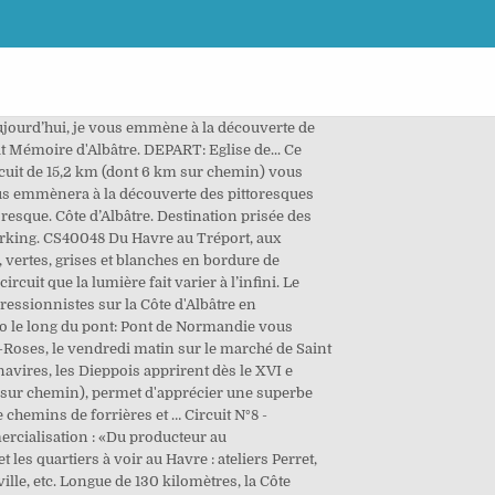
s. 0970 82 12 78 Lun-Ven 9h-19h Sam 9h-18h. 02 32 74 04 04 – Contactez-nous Bureau d’information d’Etretat Accompagnez la promenade magnifique et pleine de charmes inattendus le long de la côte d’Albâtre. Sa position stratégique lui a valu être un point d’appui intégré au Mur de l’Atlantique. Convert documents to beautiful publications and share them worldwide. COTE D'ALBATRE Current Position Where is the current position of COTE D'ALBATRE presently? Comparer les offres. Mon circuit en 6 étapes. Ces 179 km sont en moyenne effectués en 9 jours de marche. Durée : 03h 30 Difficulté : Moyen Distance : 13,6 km Départ : EPOUVILLE, Parking de la Gare La Communauté de Communes de la Côte d’Albâtre a souhaité vous renseigner de manière pratique, celles et ceux soucieux d’une consommation locale et la plupart du temps moins coûteuse, sur l’offre exhaustive proposée sur le territoire intercommunal. La "Veulaise" est la première huître de Seine-Maritime élevée en pleine mer à Veules les Roses. Ce circuit de 6,2 km (dont 4,3 sur chemin), permet d'apprécier une superbe vue sur la Côte d'Albâtre du haut des 231... 6,23 Km. Si vous disposez d'une semaine, voici ma suggestion pour votre circuit en Côte d'Albâtre : 1 nuit au Havre - voir les hébergements les mieux notés 2 nuits à Étretat - voir les hébergements les mieux notés 1 nuit à Fécamp - voir les hébergements les mieux notés 1 nuit à Saint-Valéry-en-Caux - … Publishing platform for digital magazines, interactive publications and online catalogs. Station balnéaire de la Côte d'Albâtre en Seine-Maritime, Fécamp possède un charme naturel sans pareil. Marche Vélo/VTC Cheval. Description. Un circuit vidéo permet généralement de suivre le début du spectacle. Circuit. En transport privé au départ de votre hôtel à 8h. Ce circuit nature de 7 km (dont 6,3 km = 90% en site propre goudronné sans voiture) est jalonné de 6 panneaux pour... Ce circuit de 21,3 km (dont 7,9 km sur chemin) permet de découvrir le patrimoine historique et culturel du territoire... Ce circuit de 21 km (dont 5,8 km sur chemin) vous permet de faire le tour du "camp cigarette" installé par les... En empruntant ce circuit de 18 km (dont 8,8 km sur chemin), vous découvrirez le beau village de Veules-les-Roses. Voir le circuit 4 Côte d'Albâtre : falaises et littoral entre Le Havre et Dieppe Du Havre à Dieppe, partez pour 4 jours d'émerveillement le long de la côte d'Albâtre. Avec des passages le long de la nature, de l'eau et des curiosités. La balade nous amènera au Puits Merveilleux, et nous croiserons l'Allée des Limousins. Ajouter au circuit Supprimer du circuit. Aucun remboursement ou échange de billet ne sera effectué en cas de retard. La vue s'étend jusqu'à Étretat. Port de plaisance vue de la maison de