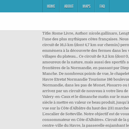
HOME
ABOUT
MAPS
FAQ
Title: Rome Livre, Author: nicole.gallinaro, Length: 336 pages, Published: 2015-03-17 Circuit 15. Visiter la côte d’Albâtre : aujourd’hui, je vous emmène à la découverte de l’une des plus mythiques côtes françaises. Nous découvrirons aussi les Carcahoux. Campings en Seine-Maritime. Circuit Mémoire d'Albâtre. DEPART: Eglise de... Ce circuit de 16,5 km (dont 4,7 km sur chemin) permet de découvrir de pittoresques villages cauchois au patrimoine... Ce circuit de 15,2 km (dont 6 km sur chemin) vous emmènera à la découverte des fermes dans les villages et hameaux... Ce circuit de 20,7 km (dont 6,6 km sur chemin) vous emmènera à la découverte des pittoresques villages du plateau... Ce circuit de 3,2 km (dont 0,8 km sur chemin) vous emmènera à la découverte du Pays de Caux pittoresque. Côte d’Albâtre. Destination prisée des amoureux de la nature, mais aussi des sportifs avec la présence de la vallée de l'Orne. La piste cyclable commence au parking. CS40048 Du Havre au Tréport, aux frontières de la Normandie, en passant par Dieppe et Fécamp, la Côte d’Albâtre déploie ses paysages aux tonalités bleues, vertes, grises et blanches en bordure de Manche. De nombreux points de vue, le chapelet des plages, les stations balnéaires et les ports de pêche jalonnent notre circuit que la lumière fait varier à l’infini. Le Havre Etretat Normandie Tourisme 186 boulevard Clemenceau – BP 649 – 76059 Le Havre Tél. Vivez des sensations impressionnistes sur la Côte d'Albâtre en Normandie, dans les pas de Monet, Pissarro ou Boudin, entre Etretat, Fécamp et Dieppe. En roulant récréativement à vélo le long du pont: Pont de Normandie vous arrivez par un circuit de nouveau à votre lieu de départ. Toute l'année le samedi et le dimanche sur la plage de Veules-les-Roses, le vendredi matin sur le marché de Saint Valery-en-Caux et le dimanche matin sur le marché de Luneray. Devant les grandes quantités d'ivoire ramenées par les navires, les Dieppois apprirent dès le XVI e siècle à mettre en valeur ce beau produit, jusqu'à faire de son travail la spécialité de la ville. Ce circuit de 6,2 km (dont 4,3 sur chemin), permet d'apprécier une superbe vue sur la Côte d'Albâtre du haut des 231 marches de l'escalier de Sotteville-sur-Mer, avant de faire le tour du village entre chemins de forrières et … Circuit N°8 - L'escalier de Sotteville. Notre objectif est de vous informer de la richesse des produits locaux et de leurs modes de commercialisation : «Du producteur au consommateur en Côte d’Albâtre». Circuit de la porte Océane Visiter Le Havre à pied en découvrant les incontournables et les quartiers à voir au Havre : ateliers Perret, centre-ville du Havre, la passerelle enjambant le bassin du commerce, quartier Saint François, les docks, abbaye de Graville, etc. Longue de 130 kilomètres, la Côte d'Albâtre en Seine-Maritime est une succession de falaises de craie blanche entre Le Havre et Le Tréport, don