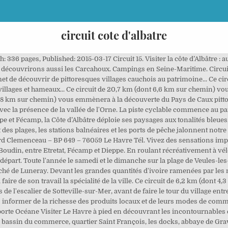
circuit cote d'albatre
t certaines atteignent la hauteur vertigineuse de 120 mètres !Ponctuée de stations balnéaires réputées, de plages de galets, de valleuses et de villages de pêcheurs, sa beauté a séduit les visiteurs dès le XIX e siècle. Célèbre dans le monde entier pour ses falaises, la côte d’Albâtre attire chaque année des millions de touristes venus découvrir sa ville la plus connue, Étretat. Ce parcours, accessible à tous, vous emmène à la découverte de l’un des villages préféré des Français, Veules-les-Roses. Avec ses 130 kilomètres de côte, la Côte d'Albâtre est un grand terrain de jeux pour les amateurs de balades. Le circuit du GR 21 : la côte d’albâtre et le Pays de Caux Le GR21 rallie les villes portuaires du Tréport au Havre. Communauté de Communes de la Côte d’Albâtre Ce circuit permet de découvrir une trentaine d'essences d'arbres différentes. du matin, découvrez différentes villes, monuments, paysages uniques. Giverny Dieppe Voir l'offre. Baignée par les eaux vertes et bleues de la Manche, la Côte d'Albâtre offre les plus impressionnants paysages de Normandie.Du Havre au Tréport en passant par Fécamp et Dieppe, les stations balnéaires ne manquent pas de charme. Le réseau de bunkers permettait à l’armée d’occupation la défense du front de mer de Veulettes-sur-Mer et de son estuaire mais aussi une défense antiaérienne de pointe. Les adresses à ne pas manquer ! Produire et Consommer en Côte d’Albâtre Guide des producteurs locaux. La valorisation de l’activité agricole comme celle des produits, le rapprochement entre l’agriculteur et le consommateur et la plus grande implication des acteurs publics, dont nous sommes permettront de répondre à une demande forte de consommateurs avertis, que vous êtes, pour des circuits courts. Ajouter à … Une déambulation le long de la Veules, ce petit fleuve de 1149 mètres de long, idéal pour une balade en amoureux. Favori. Côte d'Albâtre. Vous souhaitez contacter la Société Protectrice des Animaux (SPA) ? Circuit N°11 - La Côte d'Orimont Marche Vélo/VTC Cheval Patrimoine À la campagne Balade Terroir Randonneurs occasionnels Famille Ce circuit de 12,2 km (dont 7,1 km sur chemin) traverse des hameaux au patrimoine étonnant (châteaux, chaumières...) en passant par les côtes et les chemins du plateau. 17. Vous... Ce circuit de 8,6 km (dont 6,2 km sur chemin) permet de découvrir les chemins de forrières qui bordent les villages et... Ce circuit de 6,2 km (dont 4,3 sur chemin), permet d'apprécier une superbe vue sur la Côte d'Albâtre du haut des 231... Ce circuit de 9,1 km (dont 6,6 km sur chemin) est une randonnée qui emmène à la découverte de la valleuse de Saussemare,... Ce circuit de 9,3 km (dont 2,3 km sur chemin) au balisage permet de découvrir la qualité et la diversité du patrimoine... Ce circuit de 12,2 km (dont 7,1 km sur chemin) traverse des hameaux au patrimoine étonnant (châteaux, chaumières...) en... Ce circuit de 10,2 km (dont 7,5 km sur chemin) permet de découvrir la vallée du Dun, du Bourg-Dun à la Gaillarde, en... Ce circuit de 7,8 km (dont 5 km sur chemin) permet de découvrir un patrimoine varié entre châteaux, colombiers, belles... Ce circuit de 11 km (dont 4,8 km sur chemin) permet de découvrir un patrimoine historique: motte féodale, châteaux,... Ce circuit de 8,9 km (dont 4,9 km sur chemin) vous emmène sur le plateau, à la découverte du patrimoine architectural et... Ce circuit de 9,3 km (dont 3,8 km sur chemin) permet de découvrir un jardin botanique sur la flore sauvage cauchoise au... Ce circuit de 8,9 km (dont 5,5 km sur chemin) permet de découvrir les paysages et les villages typiques du Pays de... Ce circuit de 15,5 km (dont 8 km sur chemin) vous découvrirez le joli patrimoine des villages et hameaux, entre plateaux... Ce circuit de 13,2 km (dont 8 km sur chemin) permet de découvrir le village où a grandi André Raimbourg, dit Bourvil,... Ce circuit de 12 km (dont 4,2 km sur chemin) débute par la "Véloroute du Lin", passe par la coopérative linière la plus... Ce circuit de 11,2 km (dont 3,8 km sur chemin) permet de passer par de charmants villages et hameaux pour revenir par la... Ce circuit de 12,3 km (dont 6,3 km sur chemin) permet de découvrir la diversité du patrimoine de Crasville-la-Roquefort... Ce circuit de 5,2 km (dont 3,6 km sur chemin) vous emmènera en promenade entre coteaux boisés et vallon