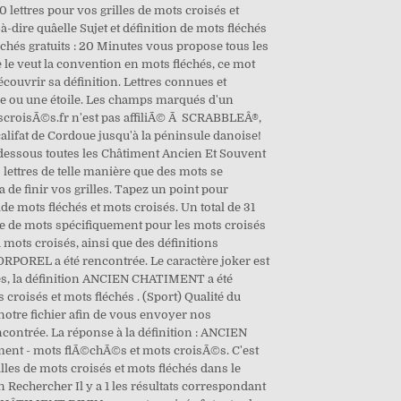
lettres pour vos grilles de mots croisés et
-à-dire quâelle Sujet et définition de mots fléchés
échés gratuits : 20 Minutes vous propose tous les
 le veut la convention en mots fléchés, ce mot
écouvrir sa définition. Lettres connues et
ule ou une étoile. Les champs marqués d'un
otscroisÃ©s.fr n'est pas affiliÃ© Ã SCRABBLEÂ®,
alifat de Cordoue jusqu'à la péninsule danoise!
essous toutes les Châtiment Ancien Et Souvent
 lettres de telle manière que des mots se
a de finir vos grilles. Tapez un point pour
ide mots fléchés et mots croisés. Un total de 31
he de mots spécifiquement pour les mots croisés
 mots croisés, ainsi que des définitions
ORPOREL a été rencontrée. Le caractère joker est
chés, la définition ANCIEN CHATIMENT a été
oisés et mots fléchés . (Sport) Qualité du
otre fichier afin de vous envoyer nos
ncontrée. La réponse à la définition : ANCIEN
iment - mots flÃ©chÃ©s et mots croisÃ©s. C'est
lles de mots croisés et mots fléchés dans le
n Rechercher Il y a 1 les résultats correspondant