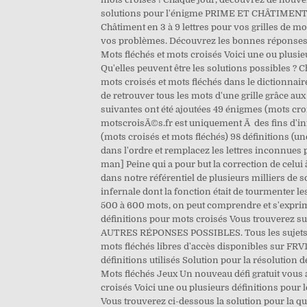
solutions pour l'énigme PRIME ET CHÂTIMENT. A
Châtiment en 3 à 9 lettres pour vos grilles de mo
vos problèmes. Découvrez les bonnes réponses, 
Mots fléchés et mots croisés Voici une ou plusi
Qu'elles peuvent être les solutions possibles ? 
mots croisés et mots fléchés dans le dictionnaire
de retrouver tous les mots d'une grille grâce a
suivantes ont été ajoutées 49 énigmes (mots crois
motscroisÃ©s.fr est uniquement Ã des fins d'in
(mots croisés et mots fléchés) 98 définitions (u
dans l'ordre et remplacez les lettres inconnues
man] Peine qui a pour but la correction de celui 
dans notre référentiel de plusieurs milliers de 
infernale dont la fonction était de tourmenter les 
500 à 600 mots, on peut comprendre et s'exprime
définitions pour mots croisés Vous trouverez sur
AUTRES RÉPONSES POSSIBLES. Tous les sujets qui
mots fléchés libres d'accès disponibles sur FR
définitions utilisés Solution pour la résolution
Mots fléchés Jeux Un nouveau défi gratuit vous a
croisés Voici une ou plusieurs définitions pour 
Vous trouverez ci-dessous la solution pour la q