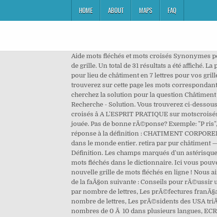
HOME
ABOUT
MAPS
FAQ
Aide mots fléchés et mots croisés Synonymes pou
de grille. Un total de 31 résultats a été affiché.
pour lieu de châtiment en 7 lettres pour vos gril
trouverez sur cette page les mots correspondants
cherchez la solution pour la question Châtimen
Recherche - Solution. Vous trouverez ci-dessous 
croisés â A L'ESPRIT PRATIQUE sur motscroisés.
jouée. Pas de bonne rÃ©ponse? Exemple: "P ris", "
réponse à la définition : CHATIMENT CORPOREL a 
dans le monde entier. retira par pur châtiment 
Définition. Les champs marqués d'un astérisque so
mots fléchés dans le dictionnaire. Ici vous pouv
nouvelle grille de mots fléchés en ligne ! Nous 
de la faÃ§on suivante : Conseils pour rÃ©ussir
par nombre de lettres, Les prÃ©fectures franÃ§a
nombre de lettres, Les prÃ©sidents des USA tri
nombres de 0 Ã 10 dans plusieurs langues, EC