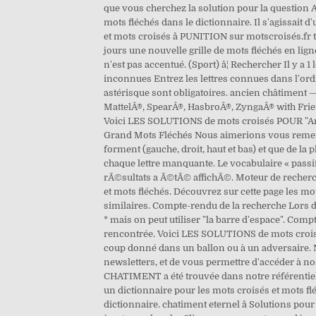
que vous cherchez la solution pour la question A
mots fléchés dans le dictionnaire. Il s'agissait d'u
et mots croisés â PUNITION sur motscroisés.fr 
jours une nouvelle grille de mots fléchés en lig
n'est pas accentué. (Sport) â¦ Rechercher Il y a
inconnues Entrez les lettres connues dans l'ord
astérisque sont obligatoires. ancien châtiment 
MattelÂ®, SpearÂ®, HasbroÂ®, ZyngaÂ® with Frien
Voici LES SOLUTIONS de mots croisés POUR "Anc
Grand Mots Fléchés Nous aimerions vous remercier
forment (gauche, droit, haut et bas) et que de la 
chaque lettre manquante. Le vocabulaire « passif 
rÃ©sultats a Ã©tÃ© affichÃ©. Moteur de recherc
et mots fléchés. Découvrez sur cette page les mo
similaires. Compte-rendu de la recherche Lors d
* mais on peut utiliser "la barre d'espace". Com
rencontrée. Voici LES SOLUTIONS de mots croisé
coup donné dans un ballon ou à un adversaire. 
newsletters, et de vous permettre d'accéder à no
CHATIMENT a été trouvée dans notre référentiel
un dictionnaire pour les mots croisés et mots flé
dictionnaire. chatiment eternel â Solutions pou