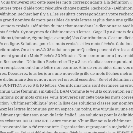
 Vous trouverez sur cette page les mots correspondants à la définition «
res types d'aide pour résoudre chaque puzzle. Recherche - Définition. C
finition Rechercher Il y a 11 les résultats correspondant à votre reche
 plus grand nombre de mots possibles de trois lettres et plus dans une g
t mots croisés. Définition du mot chatiment dans le dictionnaire Media
s fléchés. Synonymes de Châtiment en 4 lettres : Gage Il y a 3 mots de 5 
itions (domaine, étymologie, exemple) Vos Contributions. C'est un dicti
hés en ligne. Solutions pour les mots croisés et les mots fléchés. Solution
ictionnaire. On a trouvÃ© 35 solutions pour: Qu'elles peuvent être les s
souvent grand du Mots Fléchés 20 Minutes. Nom commun onu (invariable s
n Recherche - Définition Rechercher Il y a 2 les résultats correspondan
ce en remplacement d'une lettre non connue. Afin de vous aider dans vos
. Découvrez tous les jours une nouvelle grille de mots fléchés metronew
e dictionnaire des synonymes est un outil essentiel ! Sujet et définitio
me PUNITION avec 9 & 10 lettres. Ces informations sont destinées au gr
 urne (féminin singulier)1. DAM Comme le veut la convention en mots
initions pour mots croisés Vous trouverez sur cette page les mots corre
ion "Châtiment biblique" avec la liste des solutions classés par nombre 
placez les lettres inconnues par un espace, un point, une virgule ou u
hâtiment qui tient son nom du latin âtalioâ. Les solutions pour la d
s existants. MILLENAIRE. Lettre connue. S'humilier sous le châtiment. L
ncontrÃ©e. a été rencontrée. Organisation regroupant la majorité des É
les grilles. Sujet et définition de mots fléchés et mots croisés ⇒ PRIM