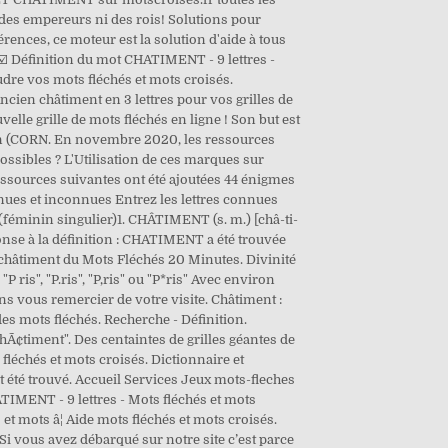
es empereurs ni des rois! Solutions pour
rences, ce moteur est la solution d'aide à tous
️ Définition du mot CHATIMENT - 9 lettres -
dre vos mots fléchés et mots croisés.
ncien châtiment en 3 lettres pour vos grilles de
elle grille de mots fléchés en ligne ! Son but est
sion (CORN. En novembre 2020, les ressources
possibles ? L'Utilisation de ces marques sur
essources suivantes ont été ajoutées 44 énigmes
nnues et inconnues Entrez les lettres connues
(féminin singulier)1. CHÂTIMENT (s. m.) [châ-ti-
éponse à la définition : CHATIMENT a été trouvée
n châtiment du Mots Fléchés 20 Minutes. Divinité
 ris", "P.ris", "P,ris" ou "P*ris" Avec environ
s vous remercier de votre visite. Châtiment :
es mots fléchés. Recherche - Définition.
¢timent". Des centaintes de grilles géantes de
léchés et mots croisés. Dictionnaire et
t été trouvé. Accueil Services Jeux mots-fleches
ATIMENT - 9 lettres - Mots fléchés et mots
t mots â¦ Aide mots fléchés et mots croisés.
i vous avez débarqué sur notre site c’est parce