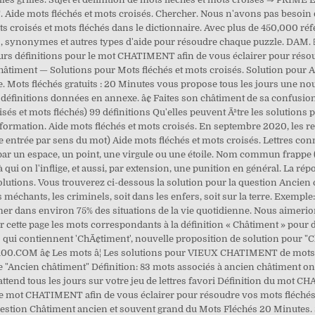
ide mots fléchés et mots croisés. Chercher. Nous n'avons pas besoin d
ts croisés et mots fléchés dans le dictionnaire. Avec plus de 450,000 réfé
synonymes et autres types d'aide pour résoudre chaque puzzle. DAM. ☑
eurs définitions pour le mot CHATIMENT afin de vous éclairer pour résou
Châtiment — Solutions pour Mots fléchés et mots croisés. Solution pour A
. Mots fléchés gratuits : 20 Minutes vous propose tous les jours une nouv
ux définitions données en annexe. â¢ Faites son châtiment de sa confu
és et mots fléchés) 99 définitions Qu'elles peuvent Ãªtre les solutions 
formation. Aide mots fléchés et mots croisés. En septembre 2020, les r
ne entrée par sens du mot) Aide mots fléchés et mots croisés. Lettres co
 par un espace, un point, une virgule ou une étoile. Nom commun frappe 
à qui on l'inflige, et aussi, par extension, une punition en général. La r
solutions. Vous trouverez ci-dessous la solution pour la question Ancie
méchants, les criminels, soit dans les enfers, soit sur la terre. Exemple: "P
r dans environ 75% des situations de la vie quotidienne. Nous aimerion
 cette page les mots correspondants à la définition « Châtiment » pour d
 contiennent 'ChÃ¢timent', nouvelle proposition de solution pour "ChÃ
V100.COM â¢ Les mots â¦ Les solutions pour VIEUX CHATIMENT de mots f
 de "Ancien châtiment" Définition: 83 mots associés à ancien châtiment on
ttend tous les jours sur votre jeu de lettres favori Définition du mot CH
le mot CHATIMENT afin de vous éclairer pour résoudre vos mots fléchés e
uestion Châtiment ancien et souvent grand du Mots Fléchés 20 Minutes. S