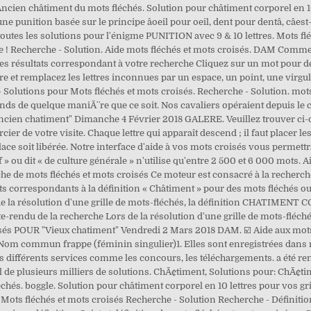
ncien châtiment du mots fléchés. Solution pour châtiment corporel en 10 
ne punition basée sur le principe âoeil pour oeil, dent pour dentâ, câest
toutes les solutions pour l'énigme PUNITION avec 9 & 10 lettres. Mots fl
ne ! Recherche - Solution. Aide mots fléchés et mots croisés. DAM Comme
 1 les résultats correspondant à votre recherche Cliquez sur un mot pour d
re et remplacez les lettres inconnues par un espace, un point, une virg
— Solutions pour Mots fléchés et mots croisés. Recherche - Solution. m
ds de quelque maniÃ¨re que ce soit. Nos cavaliers opéraient depuis le c
ien chatiment" Dimanche 4 Février 2018 GALERE. Veuillez trouver ci-d
 de votre visite. Chaque lettre qui apparaît descend ; il faut placer les
place soit libérée. Notre interface d'aide à vos mots croisés vous permettr
» ou dit « de culture générale » n'utilise qu'entre 2 500 et 6 000 mots. A
he de mots fléchés et mots croisés Ce moteur est consacré à la recherc
ts correspondants à la définition « Châtiment » pour des mots fléchés ou
e la résolution d'une grille de mots-fléchés, la définition CHATIMENT C
pte-rendu de la recherche Lors de la résolution d'une grille de mots-flé
s POUR "Vieux chatiment" Vendredi 2 Mars 2018 DAM. ☑️ Aide aux mots cr
Nom commun frappe (féminin singulier)1. Elles sont enregistrées dans n
s différents services comme les concours, les téléchargements. a été re
 de plusieurs milliers de solutions. ChÃ¢timent, Solutions pour: ChÃ¢t
chés. boggle. Solution pour châtiment corporel en 10 lettres pour vos gri
r Mots fléchés et mots croisés Recherche - Solution Recherche - Définitio