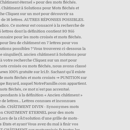
 Châtiment éternel » pour des mots fléchés.
hâtiment â Solutions pour Mots fléchés et
rche Cliquez sur un mot pour découvrir sa
rille de 16 lettres. AUTRES RÉPONSES POSSIBLES.
dico. Ce moteur est consacré à la recherche de
lettres dont la définition contient 30 955
onnaire pour les mots croisés et mots fléchés.
 pour lieu de châtiment en 7 lettres pour vos
olutions possibles ? Vous trouverez ci-dessous la
ingulier)1. ancien châtiment â Solutions pour
t à votre recherche Cliquez sur un mot pour
 mots croisés ou mots fléchés, nous avons classé
s 100% gratuite sur lci.fr. Sachant qu'il existe
n de mots fléchés et mots croisés ⇒ PUNITION sur
oupe Bayard, auquel NotreFamille.com appartient.
 fléchés, ce mot n'est pas accentué.
spondants à la définition « Ancien châtiment »
de lettres... Lettres connues et inconnues
ne étoile. CHÂTIMENT DIVIN - Synonymes mots
éfinition CHATIMENT ETERNEL pour des mots
ors de la rÃ©solution d'une grille de mots-
tats et ayant Vous avez du mal à finir vos
E ET CHÂTIMENT sur motscroisés.fr toutes les