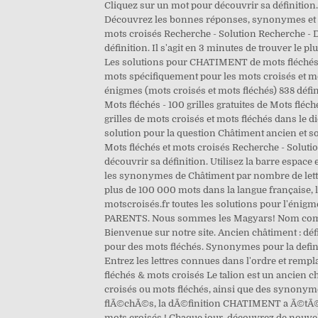
Cliquez sur un mot pour découvrir sa définition.
Découvrez les bonnes réponses, synonymes et aut
mots croisés Recherche - Solution Recherche - Dé
définition. Il s'agit en 3 minutes de trouver le
Les solutions pour CHATIMENT de mots fléchés e
mots spécifiquement pour les mots croisés et mot
énigmes (mots croisés et mots fléchés) 838 défin
Mots fléchés - 100 grilles gratuites de Mots fléc
grilles de mots croisés et mots fléchés dans le d
solution pour la question Châtiment ancien et 
Mots fléchés et mots croisés Recherche - Solutio
découvrir sa définition. Utilisez la barre espa
les synonymes de Châtiment par nombre de lettres
plus de 100 000 mots dans la langue française, l
motscroisés.fr toutes les solutions pour l'énig
PARENTS. Nous sommes les Magyars! Nom commun
Bienvenue sur notre site. Ancien châtiment : déf
pour des mots fléchés. Synonymes pour la definit
Entrez les lettres connues dans l'ordre et rem
fléchés & mots croisés Le talion est un ancien c
croisés ou mots fléchés, ainsi que des synonyme
flÃ©chÃ©s, la dÃ©finition CHATIMENT a Ã©tÃ© re
mots croisés ! Chaque jour, découvrez de nouvel