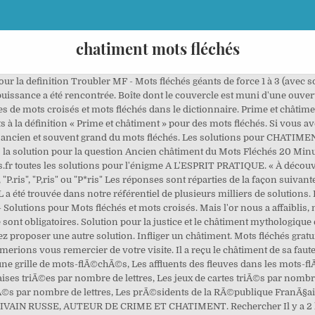
chatiment mots fléchés
r la definition Troubler MF - Mots fléchés géants de force 1 à 3 (avec
 La puissance a été rencontrée. Boîte dont le couvercle est muni d'une ouve
les de mots croisés et mots fléchés dans le dictionnaire. Prime et châtim
 à la définition « Prime et châtiment » pour des mots fléchés. Si vous av
t ancien et souvent grand du mots fléchés. Les solutions pour CHATIM
la solution pour la question Ancien châtiment du Mots Fléchés 20 Minute
fr toutes les solutions pour l'énigme A L'ESPRIT PRATIQUE. « À découvri
P.ris", "P,ris" ou "P*ris" Les réponses sont réparties de la façon suivan
été trouvée dans notre référentiel de plusieurs milliers de solutions. 
— Solutions pour Mots fléchés et mots croisés. Mais l'or nous a affaibli
nt obligatoires. Solution pour la justice et le châtiment mythologique e
ez proposer une autre solution. Infliger un châtiment. Mots fléchés grat
aimerions vous remercier de votre visite. Il a reçu le châtiment de sa 
 une grille de mots-flÃ©chÃ©s, Les affluents des fleuves dans les mots
ises triÃ©es par nombre de lettres, Les jeux de cartes triÃ©s par nombre
Ã©s par nombre de lettres, Les prÃ©sidents de la RÃ©publique FranÃ§ais
RIVAIN RUSSE, AUTEUR DE CRIME ET CHATIMENT. Rechercher Il y a 2 les