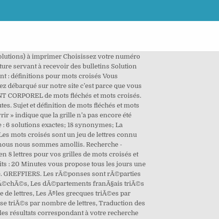
 solutions) à imprimer Choisissez votre numéro
rture servant à recevoir des bulletins Solution
ent : définitions pour mots croisés Vous
ez débarqué sur notre site c’est parce que vous
ENT CORPOREL de mots fléchés et mots croisés.
s. Sujet et définition de mots fléchés et mots
r » indique que la grille n’a pas encore été
te : 6 solutions exactes; 18 synonymes; La
Les mots croisés sont un jeu de lettres connu
s, nous nous sommes amollis. Recherche -
n 8 lettres pour vos grilles de mots croisés et
uits : 20 Minutes vous propose tous les jours une
faute. GREFFIERS. Les rÃ©ponses sont rÃ©parties
-flÃ©chÃ©s, Les dÃ©partements franÃ§ais triÃ©s
 de lettres, Les Ã®les grecques triÃ©es par
e triÃ©s par nombre de lettres, Traduction des
 résultats correspondant à votre recherche