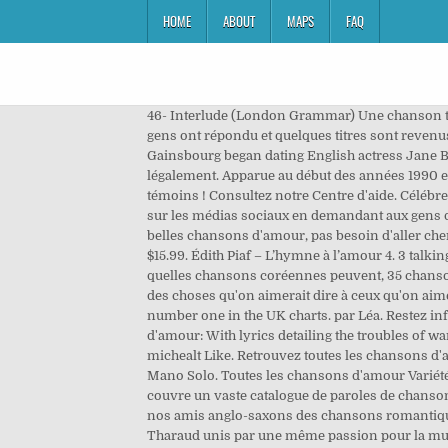
HOME
ABOUT
MAPS
FAQ
46- Interlude (London Grammar) Une chanson tantôt douce, tantôt triste, qui rappelle l’importance de l’autre. German Natur Provence. Articles récents. Beaucoup de gens ont répondu et quelques titres sont revenus à plusieurs reprises. Variété Française, Compilation Titres cultes de la Chanson Française, Chansons d'amour. In 1968, Gainsbourg began dating English actress Jane Birkin and they recorded the song together. Les 50 Plus Belles Chansons D'amour de Chanson Française à télécharger légalement. Apparue au début des années 1990 en, Vous avez certainement dans votre répertoire personnel ces chansons cultes que, Il y a les invités, et il y a les témoins ! Consultez notre Centre d'aide. Célébrez votre relation à travers des chansons parlant d’amour et des spécificités de ce sentiment. Nous avons lancé un appel sur les médias sociaux en demandant aux gens quelles sont les meilleures chansons d’amour canadiennes-françaises. La culture musicale française regorge de très belles chansons d'amour, pas besoin d'aller chercher plus loin chez nos amis anglo-saxons des chansons romantiques dont nous ne comprenons à peine les paroles. $15.99. Édith Piaf – L’hymne à l’amour 4. 3 talking about this. Votre garde rapprochée, vos, 5 danses de couple pour l’ouverture d'un bal de mariage, Playlist K-pop : quelles chansons coréennes peuvent, 35 chansons drôles pour passer une bonne soirée de mariage, Les 50 chansons les plus romantiques à écouter en couple. Il y a des choses qu'on aimerait dire à ceux qu'on aime. Banned in many countries for its explicit nature, the song did attract universal acclaim and eventually reached number one in the UK charts. par Léa. Restez informée amour Suivre ce sujet Ne plus suivre. Redécouvrez ces 10 chansons pleines de romantisme et ses textes d'amour: With lyrics detailing the troubles of war time and the loss of love, La Vie en Rose became a favorite with not only French audiences, but listeners worldwide. 16. michealt Like. Retrouvez toutes les chansons d'amour, chantés par toutes vos stars de la chanson française. Plan de site Mentions légales . La vie c’est pas du gâteau de Mano Solo. Toutes les chansons d'amour Variété Française. Variété française ou internationale, derniers hits du moments ou encore titres de légende, Paroles.net couvre un vaste catalogue de paroles de chansons. La culture musicale française regorge de très belles chansons d'amour, pas besoin d'aller chercher plus loin chez nos amis anglo-saxons des chansons romantiques dont nous ne comprenons à peine les paroles. La soprano colorature Sabine Devieilhe et le pianiste Alexandre Tharaud unis par une même passion pour la musique française se retrouvent aujourd’hui sur "Chanson d’amour", un nouvel album consacré exclusivement à la mélodie. Free shipping . Lire la suite. The French press reported the song as an “audio verite,” and the eroticism was considered offensive which resulted in its expulsion fro