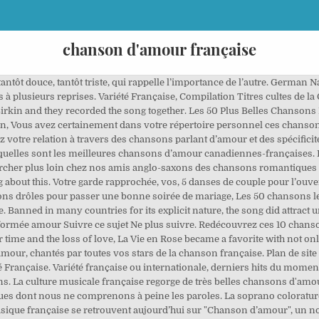
chanson d'amour française
m radio across much of Europe. Votre jour J sera bien sûr l’une des journées les plus romantiques qu’il vous sera donné de vivre. 16,15 EUR. Redécouvrez ces 10 chansons pleines de romantisme et ses textes d'amour: Ça donne des idées pour l'ouverture de bal, A quoi ça sert l'amour d'Édith Piaf j'adore.... ;-). Quand une larme change tout Parfois, les adieux laissent de profondes blessures. La soprano colorature Sabine Devieilhe et le pianiste Alexandre Tharaud unis par une même passion pour la musique française se retrouvent aujourd’hui sur Chanson d’amour, un nouvel album consacré exclusivement à la mélodie. COVID-19 Nous continuons d’être à vos côtés. Pour nous ça sera Je vais t'aimer de Sardou *_* ! Vous échangerez consentements et mots doux tout au long de la réception et recevrez de jolis discours de mariage de la part de vos proches qui eux aussi, vous témoigneront de leur affection. Plus d'informations sur notre Politique en matière de cookies, Après avoir regardé la traduction des paroles de la chanson angels il semble que celle ci ne parle pas vraiment d'amour. Retrouve toutes les chansons pour France D'amour ainsi que de nombreux clips. Gréco was born in Montpellier, France, in 1927 and performed chanson française, ... including famous hits such as “Soul le ciel de Paris” and “Parlez-moi d’amour. livraison: + 5,30 EUR livraison . ENVOYER PAR E-MAIL . Top 100 des plus belles chansons d'amour françaises. $23.86. This song was the first-ever winner of the Grand Prix du Disque presented by the Charles Cros Academy. Songs written by Jacques Brel but never recorded by Brel himself are indicated by an asterisk. Chanson d'amour française. Paroles France D'amour – Retrouvez les paroles de chansons de France D'amour. Mon, 02/02/2015 - 17:56 . Sont indiqués à côté, leur interprète original, puis leurs interprètes dans Glee (noms des personnages). From the stunning self-reflexive ballads of Edith Piaf, to the scandalous and bizarre works of Serge Gainsbourg and the beautiful odes to Paris of Yves Montand, France has produced some of the finest lyric-driven music to date. Je ne sais pas encore quand la placer mais Faith of the heart de Russel Watson en fera parti!! Best Songs to Listen in School - Back to School Music Playlist . Play on Spotify Livraison gratuite dès 25 € d'achats et des milliers de CD. Écoutez 200 Chansons Françaises par Chansons Françaises sur Deezer. In 1964, after moving to France, Dassin signed a major recording contract with the American label CBS, becoming the first singer to perform French songs under an American label. CD Les plus Belles Chansons D'Amour Vol 1 3065. Check out Chanson d'amour à la française, vol. I will always love you d'une séparation, ça de zazie du deuil, etc. The song was declared by Gainsbourg to portray the impossibilities and desperation of physical love, and features provocative lyrics such as “Je vais et je viens, entre tes reins” (“I go and I come, between your loins”). Voilà de longues et belles soirées en amoureux assurées grâce à cette playlist de chansons romantiques ! The song “La Java Bleue” utilizes the seductive and controversial java dance, an alternative to the waltz with partners dancing in extremely close proximity and with heightened eroticism. Nombreuses sont les chansons de la plus frenchy des québécoises qui pourraient être intégrées à cette playlist chanson d amour française. Les classiques de la chanson française. $7.99. Dilly Dally (Version francaise) Hakimakli 37: Devil inside. coffret 2 cd gospel la grande anthologie 1927-1963. Michel Berger – Quelques mots d’amour ; 2. Séduire avec le glamour ethnique; Britpopfest : nouveau festival breton, 20 et 21 novembre 2020 ! Pour que tu m'aimes encore. Cliquez sur les titres pour faire défiler la tracklist et écoutez tous les morceaux de l'album. Sabine Devieilhe, Alexandre Th - Chanson D'Amour Neuf CD. PARTAGER. Une jolie chanson d'amour ... L'un des thèmes les plus récurrents dans la chanson est bien sûr l'amour ! Regardless of the truth of this anecdote, it is felicitous to the songs harmonious, whimsical, and timeless feel. Les plus belles chansons d’amour françaises. Quels sont, selon vous, les meilleurs hymnes amoureux tricolores ? 14,20 EUR. .. en tout cas pas au sens que je vois dans les autres chansons.mais sinon elle sont bien. Thématiques Chansons pour faire le sexe Rap Fra