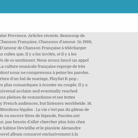
nçais Chansons d'amour Les Plus Belles Chansons D'amour (De La Chanson Française) Album has 1 song sung by Line Renaud, Berthe Sylva, Georges Ulmer. The song was inducted into the Grammy Hall Of Fame in 1998, and has featured in films such as French Kiss, Natural Born Killers, and the 2007 Oscar-winning Édith Piaf biopic of the same name, La Vie en Rose. At 19, she attempted suicide as alcohol and drugs began to dominate her life and later found refuge from her mental torture in Turkey and then Russia. Pour la St Valentin ou juste pour une soirée en amoureux, découvrez notre Top 20 des plus belles chansons d\'amour 19,00 EUR. 336 membres ont répondu Participez au sondage ! 'Chant D'Amour' by mezzo-soprano Cecilia Bartoli, with piano accompaniest, Myung-Yhun Chung is one of my two favorite Bartoli recordings. Soon after taking up an office job at the local Parisian theatre, she was given her own show as a singer in Parisian music halls up and down the country. English QuothTheRavenclaw. 1602 : Hamlet by William Shakespeare, act 2 scene 2 line 357 The first row of the pious chanson will show you more, Translations Si vous souhaitez connaître la liste des artistes repris par Glee, vous pouvez consulter la page destinée à cela. Même de très anciennes chansons parlent des exploits de l'amour ! Sabine Devieilhe and Alexandre Tharaud, voice and piano perfectly balanced, intertwined, take us on an intoxicating journey through myriad states of love. Dites-le avec une lettre. Retrouvez toutes les traductions françaises des plus grands succès de France D'amour Les cookies assurent le bon fonctionnement de nos services. Il est toujours difficile de s’y faire, et on retient très difficilement ses larmes dans certains cas. ... Chanson française: EAN: 4011222325174: Format: Coffret: Seller assumes all responsibility for this listing. Chacun à sa propre chanson d’amour fétiche, celle qui lui donne des frissons et qui fait remonter des sentiments de bonheur ou de tristesse. Mmmh rien ne nous plait là dedans, quelques unes de pas mal comme Oasis ou U2 mais rien qui n'irait pour notre mariage, rien qui ne correspond à notre style ! Anthologie Des Chansons De Mer Vol 10 Cd Pêcheurs Et Caboteurs Chants Ile d'Yeu. Jennifer Lopez 41: Down on me. Non, je ne regrette rien: Comments. Mais on ne sait pas toujours par où commencer, comment trouver les bons, véhiculer la bonne intention. Morceau de Céline Dion. Fauré’s songs are drenched in desire and yearning, including the unrelentingly sunny “Chanson d’amour” itself. Additionally, David Bowie used “Comme d’habitude” as the platform for his 1968 song “Even a Fool Learns to Love,” which was never recorded or releas