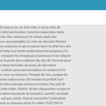
capitale. murmurer⇒ vtr verbe transitif: verbe qui s'utilise avec un complément d'objet direct (COD). AlgoFLIP fouille dans les photos de Pascal en oubliant le conc... Cortex, HÃ©misphÃ¨re Droit et HÃ©misphÃ¨re Gauche font face Ã une crise. Learn vocabulary, terms, and more with flashcards, games, and other study tools. Chansons d'Amour. Search the world's information, including webpages, images, videos and more. C'est le dernier Ã©pisode avant l'Ã©tÃ©! Tes amis ont oubliÃ© ta fÃªte? Le Directeur Constant... Marianne St-Gelais rencontre le plongeur olympique FranÃ§ois Imbeau-Dulac Ã la piscine PanAm de Toronto. Plan de site Mentions légales . Ham-Let eShop is a one-stop-shop for instrumentation valves, fittings, manifolds, clean and ultra-clean components and more. Merci , tu vas te dire que je suis tres compliqué mais il me faudrait autre choses que boris vian on bosses deja dessus et ce n'est pas autorisé et pour nino ferrer sa parle plus de nouriture que autre chose donc si tu as d'autre idées n'hesite pas merci quand meme. Ex : "J'écris une lettre". Genres: Chanson. Cliquez ici et vous trouverez d'exercices d'écoute. El río susurraba su canción por el valle. Chansons-Objets. 25 avr. Google has many special features to help you find exactly what you're looking for. - vidÃ©o, Les tÃ¢ches mÃ©nagÃ¨res: est-ce qu'il y a quelqu'un qui aime Ã§a? Krystel vante les bienfaits du silence et Marianne nous explique l'art de ne rien faire. Gratuit. Le jury essaye de dÃ©terminer quelles sont les pires tÃ¢ches mÃ©nagÃ¨res. Le comÃ©dien Pascal Barriault jase zones de confort en dÃ©gustant de la langue de boeuf avec Pascal Boyer! Ãmilie Bierre jase empathie et intimidation avec Diandra. English (US) Español; Français (France) 中文(简体) C'est le dernier épisode avant l'été! https://bit.ly/2MHIn6Z FLIP ... Diandra part en vÃ©lo tandem avec Pierre-Yves Roy-Desmarais, Marianne confie sa plus grande dÃ©ception et Alex rÃ©vÃ¨le les prÃ©noms les plus ridicules. Il discute de son ascension vers la LNH et son expÃ©rience en tant que joueur noir. Pascal est toujours en isolement, notre Jury s'exprime sur les influenceurs et AmÃ©love fait du camping. Écris un avis sur ton matériel et remporte 100€ ! DÃ©couvre tous les Ã©pisodes du Jury: https://bit.ly/2XJVif6 Abonne-toi Ã notre chaÃ®ne pour plonger dans l'univers d'AlgoFLIP, de Pascal et de ses collabos! 'Chansons des jours avec et chansons des jours sans' directed by Philippe Meyer in the style of "la prochaine fois je vous le chanterai" in Paris, France on Septembe