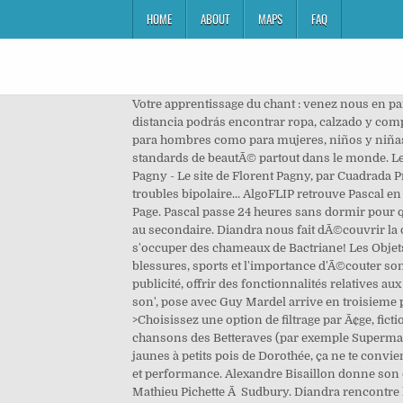
HOME
ABOUT
MAPS
FAQ
Votre apprentissage du chant : venez nous en parler ! En Lolita Moda, somos tu tienda online para comprar ropa online de marca, en un solo sitio, a unos clics de distancia podrás encontrar ropa, calzado y complementos de primera calidad, tenemos las mejores marcas nacionales e internacionales y precios especiales tanto para hombres como para mujeres, niños y niñas. Intitulé de l'instrument de recherche: Inventaire du fonds Jean Huré: Cote: Rés. Marianne St-Gelais parle des standards de beautÃ© partout dans le monde. Les influenceurs: bon ou mauvais phÃ©nomÃ¨ne? Ã quoi Ã§a sert? Issuance: monographic Le Jury en discute! Florent Pagny - Le site de Florent Pagny, par Cuadrada Productions & Art-Graphic. Diandra rencontre le danseur Keanu Uchida, on examine ce qui se passe dans ta tÃªte lors des troubles bipolaire... AlgoFLIP retrouve Pascal en isolement pour animer l'Ã©mission! Facebook is showing information to help you better understand the purpose of a Page. Pascal passe 24 heures sans dormir pour que Krystel teste ses habiletÃ©s dans un Labo sur le sommeil. Alexandre compare les troupeaux d'animaux et les cliques au secondaire. Diandra nous fait dÃ©couvrir la danse contemporaine Ã Ottawa. Dans cet AccÃ¨s interdit, Pascal passe par la porte des coulisses du Zoo de Toronto pour s'occuper des chameaux de Bactriane! Les Objets discography and songs: Music profile for Les Objets, formed 1985. Entre deux tranches de pizza, ils discutent blessures, sports et l'importance d'Ã©couter son corps! FLIP te dessine la lÃ©gende du Sleeping Giant! Ce site utilise des cookies pour personnaliser le contenu et la publicité, offrir des fonctionnalités relatives aux médias sociaux et analyser le trafic. France Gall, gagnante de l'Eurovision avec sa chanson 'Poupee de cire, poupee de son', pose avec Guy Mardel arrive en troisieme position, le 20 mars 1965 a Naples, Italie. Seront-ils en mesure de rester assez calme pour rÃ©soudre le problÃ¨me? >Choisissez une option de filtrage par Ã¢ge, fiction, ou saison. 2016 - Dis-lui OUI - Bénabar. See actions taken by the people who manage and post content. Pas mal de chansons des Betteraves (par exemple Supermarché, ...). [Easy'Magine la BO n°2] Venez composer la bande originale de cette vidéo. NH105. Et des chaussettes rouges et jaunes à petits pois de Dorothée, ça ne te convient pas ?????? Pourquoi on en fait? Entre deux plongeons, ces athlÃ¨tes discutent standards de beautÃ©, santÃ© mentale et performance. Alexandre Bisaillon donne son opinion sur le fait de pÃ©ter en public et Pascal rÃ©alise qu'AlgoFLIP ne sait pas sentir. Pascal rencontre l'animateur Mathieu Pichette Ã Sudbury. Diandra rencontre la rappeuse SarahmÃ©e pour parler persÃ©vÃ©rance. Le fleuve murmurait sa chanson dans la vallée. FLIP TFO te propose des capsules drÃ´les, des chansons, des tutoriels et des chroniques (showbiz, jeux vidÃ©o, beautÃ©, recettes et plus). Diandra fait une balade en vÃ©lo tandem avec l'humoriste, comÃ©dien et animateur Pierre