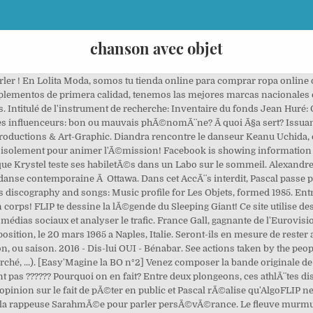
chanson avec objet
-Yves Roy-Desamarais. Rechercher. La chanson du dimanche - Pouvoir d'achat ! Relationship building in the online classroom: Stories from 6 educators; Aug. 13, 2020. Blog. Grammar: Pronoms; Materialtype: Chansons; chanson - vidÃ©o, FLIP, l'algorithme, saison 2, Ã©pisode 12: De #QuelÃgeAsTu? Ms 2197 à 2251: Titre: Fonds Huré: Date : XXe siècle: Langue : français: Importance matéri Ensemble, ils discutent des diffÃ©rents pronoms, comment savoir lesquels utiliser et l'importance du respect de l'identitÃ©. Vert est utilisé pour la prospérité, la fertilité, la chance et l'équilibre. Type of Resource: text : Genre: notated music Manuscripts Manuscripts, Spanish-19th century. Pascal est toujours en isolement, notre Jury s'exprime sur … Ici vous trouverez du vocabulaire, des situations et des formules a utiliser dans un restaurant. Chanson qui parle "des objets du quotidien", Re: Chanson qui parle "des objets du quotidien". Copyright © EasyZic 2003-2020 Tous droits réservés mange disque objets techniques: de musique Ipod Date de fabrication: 12 septembre 2001,C'est un appareil de musique. L'Olympienne Marianne St-Gelais te confie sa plus grande dÃ©ception et comment gÃ©rer ses attentes. À nouveau d'exercices sur ce même vocabulaire. Aug. 14, 2020. PubertÃ©, friction et les pieds de grand-maman sont de la partie! - Actuellement, 14 membres sont connectés sur le site. Tous les droits rÃ©servÃ©s Â© Groupe MÃ©dia TFO - 2020, FLIP, l'algorithme, saison 2, Ã©pisode 15: De #PubdeKombucha Ã #Danser - vidÃ©o, FLIP, l'algorithme, saison 2, Ã©pisode 14: De #Confiance Ã #Catastrophe - vidÃ©o, FLIP rencontre Anthony Duclair: joueur de la LNH! ContrÃ´ler le temps passÃ© devant lâÃ©cran. Ãtre dÃ©Ã§u, c'est poche! Est-ce que c'est vraiment la meilleure faÃ§on d'atteindre des objectifs? Y doit y en avoir une chez Dutronc aussi, je sais plus laquelle. Une nouvelle réponse vient d'être postée dans les forums à propos du sujet. Notre jury, composÃ© de jeunes aux opinions trÃ¨s diffÃ©rentes, discute de l'utilitÃ© des rÃ©solutions du Nouvel An. Kevin n'arrive plus Ã se souvenir de la rÃ©ponse lors de son test de maths! Tout sur florent - Chanteur français compositeur interprète à succès - coach de l'émission The Voice sur TF1 en compagnie de M Pokora, Zazie et Mika. "J'ai 10 ans" d'Alain Souchon en arpège : quels doigts etc... [Dossier] L’égalisation - Théorie, technique et équipement. Intitulé de l'instrument de recherche: Inventaire du fonds Jean Huré: Cote: Rés. Already tagged. En isolement Ã cause de la COVID, Pascal doit trouver le moyen d'animer l'Ã©mission, seul, Ã partir de son salon. Using timeboxing to boost productivity; Aug. 5, 2020 FLIP, l'algorithme, saison 2, épisode 15: De #PubdeKombucha à #Danser - vidéo. 20/12 - Thème de décembre : une chanson engagée, [Easy'Magine n°21] Venez composer en vous inspirant de cette image, [Session 11] Venez mixer ce titre de Magician's Nephew, The Bee Gees, un documentaire HBO : How Can You Mend a Broken Heart (2020). Collection des chansons espagnoles avec accompagnement de forte piano. On te dessine le scorbut, on visite l'AcadÃ©mie internationale de hockey Ã Rockland et on fait du b... Pascal rencontre trois intervenants pour dÃ©mystifier la non-binaritÃ©. Avant d’avoir un instrument de musique dans les mains, il est déjà possible de produire des sons, de faire de la musique, avec tout ce qui nous entoure. Ms 2197 à 2251: Titre: Fonds Huré: Date : XXe siècle: Langue : français: Importance matéri Name(s): Jewish Theological Seminary Library. AlgoFLIP nous explique pourquoi et comment dans un Dessine-moi. Albums include La normalité, Qui est qui ?, and La saison des mouches. Thématiques Chansons pour faire le sexe Rap Français Chansons d'amour Chansons des Guinguettes Chansons de Rugby et 3ème mi-temps Chanson bonne humeur. Alex et MJ mettent les mains Ã la pÃ¢te dans un Trip de bouffe pizza. Krystel prÃ©sente des endroits qui vont bientÃ´t disparaÃ®tre, AmÃ©love fait un mu... Marianne s'entraÃ®ne avec Chris Boucher des Raptors de Toronto, tout en jasant de son parcours, de la diffÃ©rence entre Ãªtre chanceux et travailler fort, et pourquoi on l'appelle la Licorne! 266.9k Followers, 100 Following, 864 Posts - See Instagram photos and videos from Jacquie et Michel (@jacquieetmichelelite) Ajoutez à la Visionneuse #42924105 - … Recherche Encore Cela permet que le texte soit écrit uniquement en majuscules, minuscules ou que chaque mot commence par une 