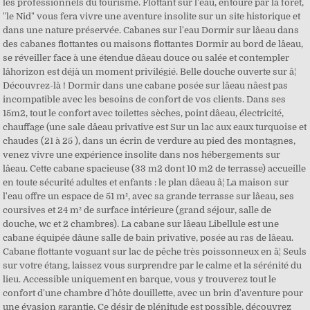
les professionnels du tourisme. Flottant sur l'eau, entouré par la forêt,
"le Nid" vous fera vivre une aventure insolite sur un site historique et
dans une nature préservée. Cabanes sur l'eau Dormir sur lâeau dans
des cabanes flottantes ou maisons flottantes Dormir au bord de lâeau,
se réveiller face à une étendue dâeau douce ou salée et contempler
lâhorizon est déjà un moment privilégié. Belle douche ouverte sur â¦
Découvrez-là ! Dormir dans une cabane posée sur lâeau nâest pas
incompatible avec les besoins de confort de vos clients. Dans ses
15m2, tout le confort avec toilettes sèches, point dâeau, électricité,
chauffage (une sale dâeau privative est Sur un lac aux eaux turquoise et
chaudes (21 à 25 ), dans un écrin de verdure au pied des montagnes,
venez vivre une expérience insolite dans nos hébergements sur
lâeau. Cette cabane spacieuse (33 m2 dont 10 m2 de terrasse) accueille
en toute sécurité adultes et enfants : le plan dâeau â¦ La maison sur
l'eau offre un espace de 51 m², avec sa grande terrasse sur lâeau, ses
coursives et 24 m² de surface intérieure (grand séjour, salle de
douche, wc et 2 chambres). La cabane sur lâeau Libellule est une
cabane équipée dâune salle de bain privative, posée au ras de lâeau.
Cabane flottante voguant sur lac de pêche très poissonneux en â¦ Seuls
sur votre étang, laissez vous surprendre par le calme et la sérénité du
lieu. Accessible uniquement en barque, vous y trouverez tout le
confort d'une chambre d'hôte douillette, avec un brin d'aventure pour
une évasion garantie. Ce désir de plénitude est possible, découvrez