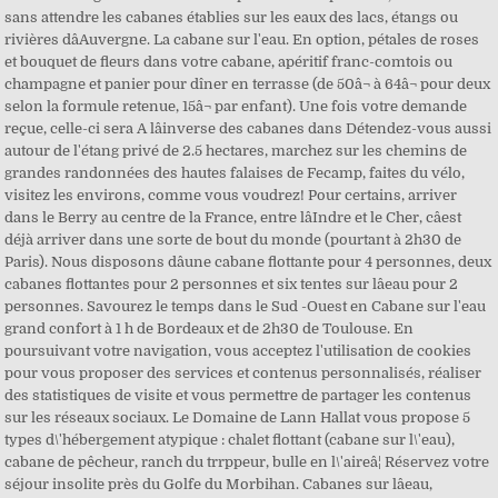
sans attendre les cabanes établies sur les eaux des lacs, étangs ou
rivières dâAuvergne. La cabane sur l'eau. En option, pétales de roses
et bouquet de fleurs dans votre cabane, apéritif franc-comtois ou
champagne et panier pour dîner en terrasse (de 50â¬ à 64â¬ pour deux
selon la formule retenue, 15â¬ par enfant). Une fois votre demande
reçue, celle-ci sera A lâinverse des cabanes dans Détendez-vous aussi
autour de l'étang privé de 2.5 hectares, marchez sur les chemins de
grandes randonnées des hautes falaises de Fecamp, faites du vélo,
visitez les environs, comme vous voudrez! Pour certains, arriver
dans le Berry au centre de la France, entre lâIndre et le Cher, câest
déjà arriver dans une sorte de bout du monde (pourtant à 2h30 de
Paris). Nous disposons dâune cabane flottante pour 4 personnes, deux
cabanes flottantes pour 2 personnes et six tentes sur lâeau pour 2
personnes. Savourez le temps dans le Sud -Ouest en Cabane sur l'eau
grand confort à 1 h de Bordeaux et de 2h30 de Toulouse. En
poursuivant votre navigation, vous acceptez l'utilisation de cookies
pour vous proposer des services et contenus personnalisés, réaliser
des statistiques de visite et vous permettre de partager les contenus
sur les réseaux sociaux. Le Domaine de Lann Hallat vous propose 5
types d\'hébergement atypique : chalet flottant (cabane sur l\'eau),
cabane de pêcheur, ranch du trrppeur, bulle en l\'aireâ¦ Réservez votre
séjour insolite près du Golfe du Morbihan. Cabanes sur lâeau,