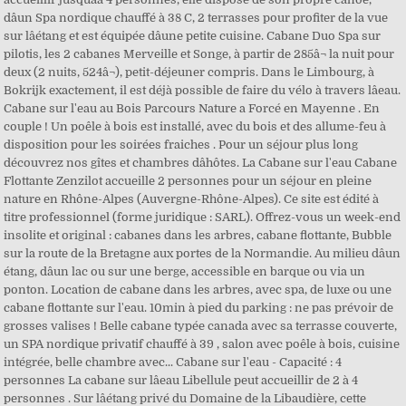
dâun Spa nordique chauffé à 38 C, 2 terrasses pour profiter de la vue
sur lâétang et est équipée dâune petite cuisine. Cabane Duo Spa sur
pilotis, les 2 cabanes Merveille et Songe, à partir de 285â¬ la nuit pour
deux (2 nuits, 524â¬), petit-déjeuner compris. Dans le Limbourg, à
Bokrijk exactement, il est déjà possible de faire du vélo à travers lâeau.
Cabane sur l'eau au Bois Parcours Nature a Forcé en Mayenne . En
couple ! Un poêle à bois est installé, avec du bois et des allume-feu à
disposition pour les soirées fraiches . Pour un séjour plus long
découvrez nos gîtes et chambres dâhôtes. La Cabane sur l'eau Cabane
Flottante Zenzilot accueille 2 personnes pour un séjour en pleine
nature en Rhône-Alpes (Auvergne-Rhône-Alpes). Ce site est édité à
titre professionnel (forme juridique : SARL). Offrez-vous un week-end
insolite et original : cabanes dans les arbres, cabane flottante, Bubble
sur la route de la Bretagne aux portes de la Normandie. Au milieu dâun
étang, dâun lac ou sur une berge, accessible en barque ou via un
ponton. Location de cabane dans les arbres, avec spa, de luxe ou une
cabane flottante sur l'eau. 10min à pied du parking : ne pas prévoir de
grosses valises ! Belle cabane typée canada avec sa terrasse couverte,
un SPA nordique privatif chauffé à 39 , salon avec poêle à bois, cuisine
intégrée, belle chambre avec... Cabane sur l'eau - Capacité : 4
personnes La cabane sur lâeau Libellule peut accueillir de 2 à 4
personnes . Sur lâétang privé du Domaine de la Libaudière, cette