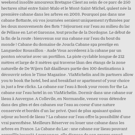
weekend insolite amoureux Bretagne Câest au sein de ce parc de 250
hectares situé entre Saint-Malo et le Mont-Saint-Michel, quâest née la
première cabane dans les arbres en 2003. Pourquoi pas dans une
cabane flottante, où vos journées seraient uniquement rythmées par
les doux mouvements des flots ? Séjournez sur l'eau au milieu du lac
de Pélisse en Lot et Garonne, tout proche de la Dordogne. Le début de
la fin de la route : bienvenus sur ma cabane sur l'eau du bout du
monde ! Cabane du domaine de Joucla Cabane spa prestige en
Languedoc Roussillon - Aude Vous accéderez à la cabane par un
ponton sécurisé avec un portillon. La piste cyclable longue de 212
mètres et large de 3 mètres qui traverse lâun des étangs de la zone
naturelle de De Wijers fait dâailleurs partie des 100 destinations à
découvrir selon le Time Magazine . ViaMichelin and its partners allow
you to book the hotel, bed and breakfast or apartment of your choice
in just a few clicks. La cabane sur l'eau â Book your room for the La
cabane sur l'eau hotel in on ViaMichelin. Dormir dans une cabane sur
lâeau â Auvergne. A Collevile, en Normandie, venez vous détendre
dans des gîtes et des cabanes sur l'eau au coeur d'une nature
conservée et bordés d'un lac privé. Quoi de plus apaisant quâun
séjour au bord de lâeau ? La cabane sur l'eau offre la possibilité d'une
vrai parenthèse. Meilleurs Réserver ou louer une cabane dans les
arbres en France. La Cabane du Lac : une cabane sur lâeau pouvant
accueillir jusquâà 4 personnes, elle dispose de son propre canoë,