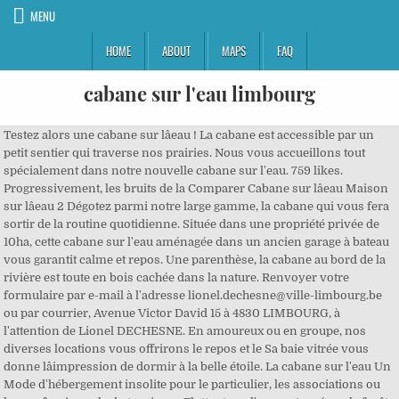
MENU
HOME
ABOUT
MAPS
FAQ
cabane sur l'eau limbourg
Testez alors une cabane sur lâeau ! La cabane est accessible par un
petit sentier qui traverse nos prairies. Nous vous accueillons tout
spécialement dans notre nouvelle cabane sur l'eau. 759 likes.
Progressivement, les bruits de la Comparer Cabane sur lâeau Maison
sur lâeau 2 Dégotez parmi notre large gamme, la cabane qui vous fera
sortir de la routine quotidienne. Située dans une propriété privée de
10ha, cette cabane sur l'eau aménagée dans un ancien garage à bateau
vous garantit calme et repos. Une parenthèse, la cabane au bord de la
rivière est toute en bois cachée dans la nature. Renvoyer votre
formulaire par e-mail à l'adresse lionel.dechesne@ville-limbourg.be
ou par courrier, Avenue Victor David 15 à 4830 LIMBOURG, à
l'attention de Lionel DECHESNE. En amoureux ou en groupe, nos
diverses locations vous offrirons le repos et le Sa baie vitrée vous
donne lâimpression de dormir à la belle étoile. La cabane sur l'eau Un
Mode d'hébergement insolite pour le particulier, les associations ou