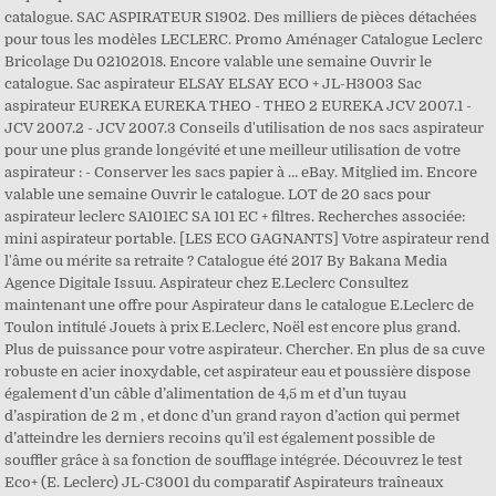
catalogue. SAC ASPIRATEUR S1902. Des milliers de pièces détachées
pour tous les modèles LECLERC. Promo Aménager Catalogue Leclerc
Bricolage Du 02102018. Encore valable une semaine Ouvrir le
catalogue. Sac aspirateur ELSAY ELSAY ECO + JL-H3003 Sac
aspirateur EUREKA EUREKA THEO - THEO 2 EUREKA JCV 2007.1 -
JCV 2007.2 - JCV 2007.3 Conseils d'utilisation de nos sacs aspirateur
pour une plus grande longévité et une meilleur utilisation de votre
aspirateur : - Conserver les sacs papier à … eBay. Mitglied im. Encore
valable une semaine Ouvrir le catalogue. LOT de 20 sacs pour
aspirateur leclerc SA101EC SA 101 EC + filtres. Recherches associée:
mini aspirateur portable. [LES ECO GAGNANTS] Votre aspirateur rend
l'âme ou mérite sa retraite ? Catalogue été 2017 By Bakana Media
Agence Digitale Issuu. Aspirateur chez E.Leclerc Consultez
maintenant une offre pour Aspirateur dans le catalogue E.Leclerc de
Toulon intitulé Jouets à prix E.Leclerc, Noël est encore plus grand.
Plus de puissance pour votre aspirateur. Chercher. En plus de sa cuve
robuste en acier inoxydable, cet aspirateur eau et poussière dispose
également d’un câble d’alimentation de 4,5 m et d’un tuyau
d’aspiration de 2 m , et donc d’un grand rayon d’action qui permet
d’atteindre les derniers recoins qu’il est également possible de
souffler grâce à sa fonction de soufflage intégrée. Découvrez le test
Eco+ (E. Leclerc) JL-C3001 du comparatif Aspirateurs traîneaux