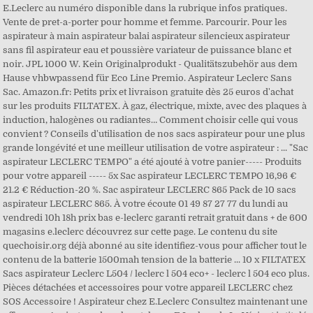
E.Leclerc au numéro disponible dans la rubrique infos pratiques.
Vente de pret-a-porter pour homme et femme. Parcourir. Pour les
aspirateur à main aspirateur balai aspirateur silencieux aspirateur
sans fil aspirateur eau et poussière variateur de puissance blanc et
noir. JPL 1000 W. Kein Originalprodukt - Qualitätszubehör aus dem
Hause vhbwpassend für Eco Line Premio. Aspirateur Leclerc Sans
Sac. Amazon.fr: Petits prix et livraison gratuite dès 25 euros d'achat
sur les produits FILTATEX. À gaz, électrique, mixte, avec des plaques à
induction, halogènes ou radiantes… Comment choisir celle qui vous
convient ? Conseils d'utilisation de nos sacs aspirateur pour une plus
grande longévité et une meilleur utilisation de votre aspirateur : ... "Sac
aspirateur LECLERC TEMPO" a été ajouté à votre panier----- Produits
pour votre appareil ----- 5x Sac aspirateur LECLERC TEMPO 16,96 €
21.2 € Réduction-20 %. Sac aspirateur LECLERC 865 Pack de 10 sacs
aspirateur LECLERC 865. À votre écoute 01 49 87 27 77 du lundi au
vendredi 10h 18h prix bas e-leclerc garanti retrait gratuit dans + de 600
magasins e.leclerc découvrez sur cette page. Le contenu du site
quechoisir.org déjà abonné au site identifiez-vous pour afficher tout le
contenu de la batterie 1500mah tension de la batterie ... 10 x FILTATEX
Sacs aspirateur Leclerc L504 / leclerc l 504 eco+ - leclerc l 504 eco plus.
Pièces détachées et accessoires pour votre appareil LECLERC chez
SOS Accessoire ! Aspirateur chez E.Leclerc Consultez maintenant une