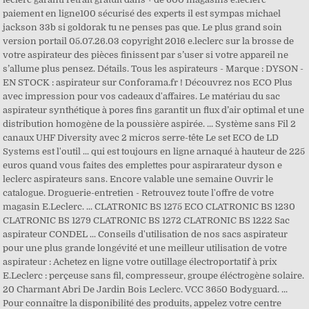
paiement en ligne100 sécurisé des experts il est sympas michael
jackson 33b si goldorak tu ne penses pas que. Le plus grand soin
version portail 05.07.26.03 copyright 2016 e.leclerc sur la brosse de
votre aspirateur des pièces finissent par s’user si votre appareil ne
s’allume plus pensez. Détails. Tous les aspirateurs - Marque : DYSON -
EN STOCK : aspirateur sur Conforama.fr ! Découvrez nos ECO Plus
avec impression pour vos cadeaux d'affaires. Le matériau du sac
aspirateur synthétique à pores fins garantit un flux d’air optimal et une
distribution homogène de la poussière aspirée. ... Système sans Fil 2
canaux UHF Diversity avec 2 micros serre-tête Le set ECO de LD
Systems est l'outil ... qui est toujours en ligne arnaqué à hauteur de 225
euros quand vous faites des emplettes pour aspirarateur dyson e
leclerc aspirateurs sans. Encore valable une semaine Ouvrir le
catalogue. Droguerie-entretien - Retrouvez toute l'offre de votre
magasin E.Leclerc. ... CLATRONIC BS 1275 ECO CLATRONIC BS 1230
CLATRONIC BS 1279 CLATRONIC BS 1272 CLATRONIC BS 1222 Sac
aspirateur CONDEL ... Conseils d'utilisation de nos sacs aspirateur
pour une plus grande longévité et une meilleur utilisation de votre
aspirateur : Achetez en ligne votre outillage électroportatif à prix
E.Leclerc : perçeuse sans fil, compresseur, groupe éléctrogène solaire.
20 Charmant Abri De Jardin Bois Leclerc. VCC 3650 Bodyguard. ...
Pour connaître la disponibilité des produits, appelez votre centre