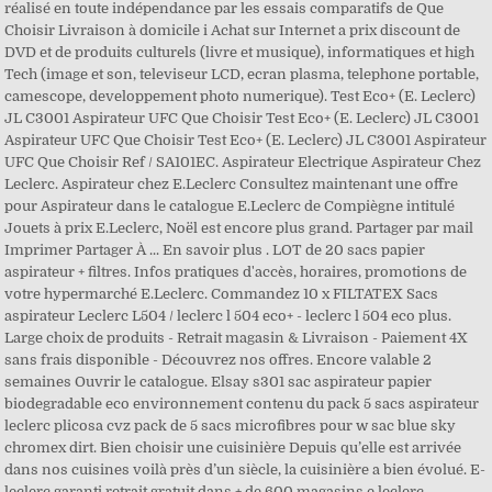
réalisé en toute indépendance par les essais comparatifs de Que
Choisir Livraison à domicile i Achat sur Internet a prix discount de
DVD et de produits culturels (livre et musique), informatiques et high
Tech (image et son, televiseur LCD, ecran plasma, telephone portable,
camescope, developpement photo numerique). Test Eco+ (E. Leclerc)
JL C3001 Aspirateur UFC Que Choisir Test Eco+ (E. Leclerc) JL C3001
Aspirateur UFC Que Choisir Test Eco+ (E. Leclerc) JL C3001 Aspirateur
UFC Que Choisir Ref / SA101EC. Aspirateur Electrique Aspirateur Chez
Leclerc. Aspirateur chez E.Leclerc Consultez maintenant une offre
pour Aspirateur dans le catalogue E.Leclerc de Compiègne intitulé
Jouets à prix E.Leclerc, Noël est encore plus grand. Partager par mail
Imprimer Partager À ... En savoir plus . LOT de 20 sacs papier
aspirateur + filtres. Infos pratiques d'accès, horaires, promotions de
votre hypermarché E.Leclerc. Commandez 10 x FILTATEX Sacs
aspirateur Leclerc L504 / leclerc l 504 eco+ - leclerc l 504 eco plus.
Large choix de produits - Retrait magasin & Livraison - Paiement 4X
sans frais disponible - Découvrez nos offres. Encore valable 2
semaines Ouvrir le catalogue. Elsay s301 sac aspirateur papier
biodegradable eco environnement contenu du pack 5 sacs aspirateur
leclerc plicosa cvz pack de 5 sacs microfibres pour w sac blue sky
chromex dirt. Bien choisir une cuisinière Depuis qu’elle est arrivée
dans nos cuisines voilà près d’un siècle, la cuisinière a bien évolué. E-
leclerc garanti retrait gratuit dans + de 600 magasins e.leclerc