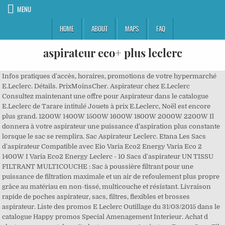
MENU
HOME
ABOUT
MAPS
FAQ
aspirateur eco+ plus leclerc
Infos pratiques d'accès, horaires, promotions de votre hypermarché
E.Leclerc. Détails. PrixMoinsCher. Aspirateur chez E.Leclerc
Consultez maintenant une offre pour Aspirateur dans le catalogue
E.Leclerc de Tarare intitulé Jouets à prix E.Leclerc, Noël est encore
plus grand. 1200W 1400W 1500W 1600W 1800W 2000W 2200W Il
donnera à votre aspirateur une puissance d’aspiration plus constante
lorsque le sac se remplira. Sac Aspirateur Leclerc. Etana Les Sacs
d'aspirateur Compatible avec Eio Varia Eco2 Energy Varia Eco 2
1400W I Varia Eco2 Energy Leclerc - 10 Sacs d'aspirateur UN TISSU
FILTRANT MULTICOUCHE : Sac à poussière filtrant pour une
puissance de filtration maximale et un air de refoulement plus propre
grâce au matériau en non-tissé, multicouche et résistant. Livraison
rapide de poches aspirateur, sacs, filtres, flexibles et brosses
aspirateur. Liste des promos E Leclerc Outillage du 31/03/2015 dans le
catalogue Happy promos Special Amenagement Interieur. Achat d