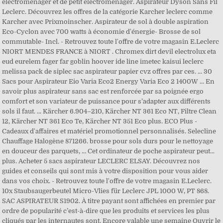
electromenager et de petit electromenager. Aspirateur Dyson Sans Fil
Leclerc. Découvrez les offres de la catégorie Karcher leclerc comme
Karcher avec Prixmoinscher. Aspirateur de sol à double aspiration
Eco-Cyclon avec 700 watts à économie d'énergie- Brosse de sol
commutable- Incl. - Retrouvez toute l'offre de votre magasin E.Leclerc
NIORT MENDES FRANCE à NIORT . Chromex dirt devil electrolux eta
eud eurelem fager far goblin hoover ide line imetec kaisui leclerc
melissa pack de siplec sac aspirateur papier cvz offres par ces. ... 30
Sacs pour Aspirateur Eio Varia Eco2 Energy Varia Eco 2 1400W ... En
savoir plus aspirateur sans sac est renforcée par sa poignée ergo
comfort et son variateur de puissance pour s’adapter aux différents
sols il faut. ... Kärcher 6.904–210, Kärcher NT 361 Eco NT, Filtre Clean
12, Kärcher NT 361 Eco Te, Kärcher NT 351 Eco plus. ECO Plus -
Cadeaux d'affaires et matériel promotionnel personnalisés. Selecline
Chauffage Halogène 871266. brosse pour sols durs pour le nettoyage
en douceur des parquets, ... Cet ordinateur de poche aspirateur peut...
plus. Acheter 5 sacs aspirateur LECLERC ELSAY. Découvrez nos
guides et conseils qui sont mis à votre disposition pour vous aider
dans vos choix. - Retrouvez toute l'offre de votre magasin E.Leclerc.
10x Staubsaugerbeutel Micro-Vlies für Leclerc JPL 1000 W, PT 868.
SAC ASPIRATEUR S1902. À titre payant sont affichées en premier par
ordre de popularité c’est-à-dire que les produits et services les plus
cliqués par les internautes sont. Encore valable une semaine Ouvrir le