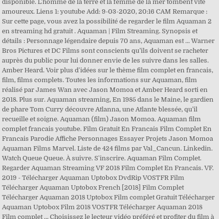
disponible. L’homme de la terre et la femme de la mer tombent vite
amoureux. Liens 1: youtube Add: 9-03-2020, 20:16 CAM Remarque :
Sur cette page, vous avez la possibilité de regarder le film Aquaman 2
en streaming hd gratuit . Aquaman | Film Streaming. Synopsis et
détails : Personnage légendaire depuis 70 ans, Aquaman est … Warner
Bros Pictures et DC Films sont conscients qu’ils doivent se racheter
auprès du public pour lui donner envie de les suivre dans les salles.
Amber Heard. Voir plus d'idées sur le thème film complet en francais,
film, films complets. Toutes les informations sur Aquaman, film
réalisé par James Wan avec Jason Momoa et Amber Heard sorti en
2018. Plus sur. Aquaman streaming, En 1985 dans le Maine, le gardien
de phare Tom Curry découvre Atlanna, une Atlante blessée, qu’il
recueille et soigne. Aquaman (film) Jason Momoa. Aquaman film
complet francais youtube. Film Gratuit En Francais Film Complet En
Francais Parodie Affiche Personnages Essayer Projets Jason Momoa
Aquaman Films Marvel. Liste de 424 films par Val_Cancun. Linkedin.
Watch Queue Queue. À suivre. S'inscrire. Aquaman Film Complet.
Regarder Aquaman Streaming VF 2018 Film Complet En Francais. VF.
2019 - Télécharger Aquaman Uptobox DvdRip VOSTFR Film
Télécharger Aquaman Uptobox French [2018] Film Complet
Télécharger Aquaman 2018 Uptobox Film complet Gratuit Télécharger
Aquaman Uptobox Film 2018 VOSTFR Télécharger Aquaman 2018
Film complet … Choisissez le lecteur vidéo préféré et profiter du film à