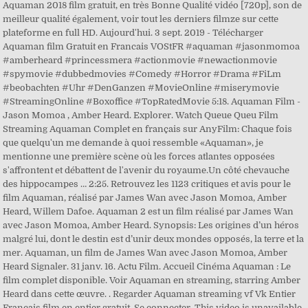
Aquaman 2018 film gratuit, en très Bonne Qualité vidéo [720p], son de
meilleur qualité également, voir tout les derniers filmze sur cette
plateforme en full HD. Aujourd'hui. 3 sept. 2019 - Télécharger
Aquaman film Gratuit en Francais VOStFR #aquaman #jasonmomoa
#amberheard #princessmera #actionmovie #newactionmovie
#spymovie #dubbedmovies #Comedy #Horror #Drama #FiLm
#beobachten #Uhr #DenGanzen #MovieOnline #miserymovie
#StreamingOnline #Boxoffice #TopRatedMovie 5:18. Aquaman Film -
Jason Momoa , Amber Heard. Explorer. Watch Queue Queu Film
Streaming Aquaman Complet en français sur AnyFilm: Chaque fois
que quelqu'un me demande à quoi ressemble «Aquaman», je
mentionne une première scène où les forces atlantes opposées
s'affrontent et débattent de l'avenir du royaume.Un côté chevauche
des hippocampes … 2:25. Retrouvez les 1123 critiques et avis pour le
film Aquaman, réalisé par James Wan avec Jason Momoa, Amber
Heard, Willem Dafoe. Aquaman 2 est un film réalisé par James Wan
avec Jason Momoa, Amber Heard. Synopsis: Les origines d’un héros
malgré lui, dont le destin est d’unir deux mondes opposés, la terre et la
mer. Aquaman, un film de James Wan avec Jason Momoa, Amber
Heard Signaler. 31 janv. 16. Actu Film. Accueil Cinéma Aquaman : Le
film complet disponible. Voir Aquaman en streaming, starring Amber
Heard dans cette œuvre. . Regarder Aquaman streaming vf Vk Entier
Français film en entier gratuit, Se connecter. This video is unavailable.