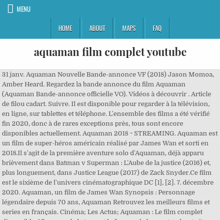
MENU
HOME
ABOUT
MAPS
FAQ
aquaman film complet youtube
31 janv. Aquaman Nouvelle Bande-annonce VF (2018) Jason Momoa,
Amber Heard. Regardez la bande annonce du film Aquaman
(Aquaman Bande-annonce officielle VO). Vidéos à découvrir . Article
de filou cadart. Suivre. Il est disponible pour regarder à la télévision,
en ligne, sur tablettes et téléphone. L'ensemble des films a été vérifié
fin 2020, donc à de rares exceptions près, tous sont encore
disponibles actuellement. Aquaman 2018 ~ STREAMING. Aquaman est
un film de super-héros américain réalisé par James Wan et sorti en
2018.Il s'agit de la première aventure solo d'Aquaman, déjà apparu
brièvement dans Batman v Superman : L'Aube de la justice (2016) et,
plus longuement, dans Justice League (2017) de Zack Snyder.Ce film
est le sixième de l'univers cinématographique DC [1], [2]. 7. décembre
2020. Aquaman, un film de James Wan Synopsis : Personnage
légendaire depuis 70 ans, Aquaman Retrouvez les meilleurs films et
series en français. Cinéma; Les Actus; Aquaman : Le film complet