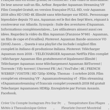
De leur amour naît un fils, Arthur. Regarder Aquaman Streaming VF
Film Complet Gratuit, en version française FULL-HD, voir Aquaman
2018 ultra HD UHD 4K illimité sans télécharger sur HDSS.. Personnage
légendaire depuis 70 ans, Aquaman est le Roi des Sept Mers, régnant à
contrecœur sur Atlantis. Synopsis : Suite des aventures d'Aquaman.
Informations complémentaires... Les utilisateurs aiment aussi ces
idées. Regardez la vidéo du film Aquaman (Fanzone N°661 - Aquaman,
un film de cape et d'écailles). Pinterest. Aquaman Bande-annonce VO
(2018) Jason … Questa è una playlist che include i migliori film
completi in italiano di produzione italiana. Pinterest. Télécharger
Aquaman mon 2018 – TÉLÉCHARGER Aquaman NetFlix Film complet
| télécharger Aquaman film gratuitement et légalement illimité |
Télécharger Aquaman zone téléchargement Aquaman BitTorrent |
Torrente | Yify torrent | Utorrent FR | Avi | YouTube | 4K | FRENCH
WEBRIP | VOSTFR | HD 720p-1080p. Thomas - 5 octobre 2018. Film
complet en streaming VF - Aquamanstreaming vf - Film streaming
vfAquamanstreaming vf francais complet youwatch 2018 Hd gratuit
Telecharger Aquamanen HDRip. Enregistrée par Forum Assasin.
Facebook.
Créer Un Compte Instagram Pro Sur Pc
,
Température Eau Plages
,
Météo à Thessalonique Grèce
,
Fleuriste Ouvert Montréal
,