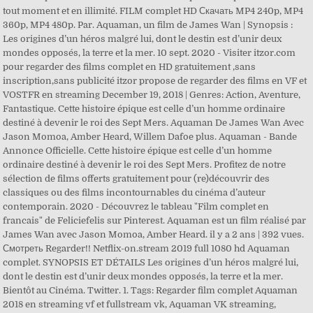
tout moment et en illimité. FILM complet HD Скачать MP4 240p, MP4
360p, MP4 480p. Par. Aquaman, un film de James Wan | Synopsis :
Les origines d’un héros malgré lui, dont le destin est d’unir deux
mondes opposés, la terre et la mer. 10 sept. 2020 - Visiter itzor.com
pour regarder des films complet en HD gratuitement ,sans
inscription,sans publicité itzor propose de regarder des films en VF et
VOSTFR en streaming December 19, 2018 | Genres: Action, Aventure,
Fantastique. Cette histoire épique est celle d’un homme ordinaire
destiné à devenir le roi des Sept Mers. Aquaman De James Wan Avec
Jason Momoa, Amber Heard, Willem Dafoe plus. Aquaman - Bande
Annonce Officielle. Cette histoire épique est celle d’un homme
ordinaire destiné à devenir le roi des Sept Mers. Profitez de notre
sélection de films offerts gratuitement pour (re)découvrir des
classiques ou des films incontournables du cinéma d’auteur
contemporain. 2020 - Découvrez le tableau "Film complet en
francais" de Feliciefelis sur Pinterest. Aquaman est un film réalisé par
James Wan avec Jason Momoa, Amber Heard. il y a 2 ans | 392 vues.
Смотреть Regarder!! Netflix-on.stream 2019 full 1080 hd Aquaman
complet. SYNOPSIS ET DÉTAILS Les origines d’un héros malgré lui,
dont le destin est d’unir deux mondes opposés, la terre et la mer.
Bientôt au Cinéma. Twitter. 1. Tags: Regarder film complet Aquaman
2018 en streaming vf et fullstream vk, Aquaman VK streaming,