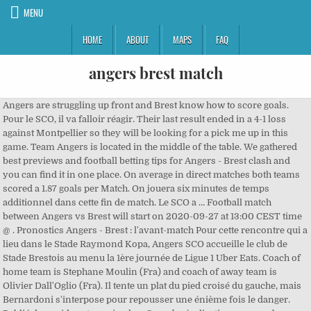
MENU
HOME
ABOUT
MAPS
FAQ
angers brest match
Angers are struggling up front and Brest know how to score goals. Pour le SCO, il va falloir réagir. Their last result ended in a 4-1 loss against Montpellier so they will be looking for a pick me up in this game. Team Angers is located in the middle of the table. We gathered best previews and football betting tips for Angers - Brest clash and you can find it in one place. On average in direct matches both teams scored a 1.87 goals per Match. On jouera six minutes de temps additionnel dans cette fin de match. Le SCO a … Football match between Angers vs Brest will start on 2020-09-27 at 13:00 CEST time @ . Pronostics Angers - Brest : l'avant-match Pour cette rencontre qui a lieu dans le Stade Raymond Kopa, Angers SCO accueille le club de Stade Brestois au menu la 1ère journée de Ligue 1 Uber Eats. Coach of home team is Stephane Moulin (Fra) and coach of away team is Olivier Dall'Oglio (Fra). Il tente un plat du pied croisé du gauche, mais Bernardoni s'interpose pour repousser une énième fois le danger. Publié dans video streaming le … Superbe égalisation, avec un bon travail d'Aït-Nouri sur l'aile gauche et un centre qui est converti par Thioub, d'un enchainement contrôle-tir croisé du gauche imparable. Mais sur le centre de Cardona, venu de la gauche, aucun breton ne peut couper la trajectoire. Mais excentré, le milieu du SCO appuie trop sa frappe, qui passe au-dessus. Le SCO égalise après avoir été piqué au vif d'entrée ! Vous consultez actuellement la page :Angers - BrestSuivez le match Angers - Brest en direct (résumé, score et buts). Home team is from Angers, away team is from Brest.Distance between them is 310.8 km. C'est la mi-temps ! Le défenseur semble reprendre ses esprits et se relever, mais reste quelque peu sonné. Match de foot en direct : Angers - Brest Dimanche 27 Septembre 2020 à 15h00. But de Steve Mounié ! Brest are in 9th place but have the same points as their opponents. Refereee Jeremy Stinat. 25 sept. 2020. But d'Ismaël Traoré ! Nouvelle offensive angevine, avec un débordement de Fulgini sur l'aile droite et un centre en retrait vers Thioub, au point de penalty. Mais son tir croisé du droit heurte là encore la barre transversale. Vous êtes imbattable sur les dernières performances du SCO Angers et vous souhaitez néanmoins ne rien râter du match de votre équipe contre le club de Brest, soyez rassuré, sur ce site, on vous donne tous les renseignements nécessaire concernant la diffusion … About the match. The match preview to the football match ANGERS vs BREST in the Ligue 1 of France compares both teams and includes the latest matches of the teams, the match facts, head to head (h2h), goal statistics, table standings, match strengths and at least a computer calculated match prediction. 90'+6' Second Half ends, Brest 0, Angers 1. Tir cadré d'Angelo Fulgini, qui profite d'une mauvaise relance plein axe pour placer une reprise de volée du droit, à ras-de-terre, des 20 mètres. Une action conclue avec brio et qui vient bonifier une belle période bretonne. Mais monsieur Stinat ne siffle pas un coup franc qui aurait pu être extrêmement bien placé. Brest. Match Time & Date: 27/09/2020. 90'+6' Lois Diony (Angers) wins a free kick on the left wing. Quel retournement de situation en même pas cinq minutes ! Capables de faire le break à de nombreuses reprises, les Bretons pourront nourrir de légitimes regrets. Match ends, Angers 3, Brest 2. 4 of the last 5 meetings have ended in under 2.5 goals. 2 matches ended in a draw. Carton jaune pour Irvin Cardona, coupable d'un geste involontaire mais répréhensible sur un duel au milieu. Angers take on Brest in the 2020/2021 Ligue 1 on Sunday, September 27, 2020 Encore un joli mouvement en triangle des Brestois, qui voit Faivre centrer en retrait pour Mounié, absolument seul aux six mètres. Enorme occasion de break pour les Brestois ! Voir un match de football en direct ? Bonjour à tous et bienvenue pour cette rencontre de la 5e journée de Ligue 1 qui va opposer le SCO d'Angers et le Stade Brestois. Le match des Canaris de Patrick Collot, sérieux et appliqués, a basculé en l’espace de cinq minutes, où ils ont encaissé trois buts. Le coup d'envoi de ce match de foot entre Angers SCO et Stade Brestois 29 sera donné à 15h00 (27 septembre 2020). Teams Angers Brest played so far 15 matches. The club from the west started the season poorly losing their first two games and the early signs were that the club may really struggle this season. Fil info ... Angers - Brest | Conférence de presse d'avant-match. Get our Angers vs Brest Match Preview, stats and info. But de Gaëtan Charbonnier ! Il faudra sans doute peu, côté Angers, pour enflammer les débats, mais on a vu peu de contenu en ce sens jusque-là. Petit arrêt de jeu pour venir aux nouvelles de Ronaël Pierre-Gabriel, resté au sol sur un excès d'engagement du nouvel entrant, Cho. Voir les matchs de Ligue 1 en vidéo gratuit, les émissions CFC, Match of ze day, les matchs en ligne de foot français canal+ en direct. For all of the team news and statistics, including injuries and suspensions, probable line-ups and predictions with facts and odds, read our detailed Ligue 1 match preview of Angers vs Brest. Football streaming Plus dans la réaction jusque-là, Angers réalise un gros pressing, sur l'aile gauche, et récupère le cuir, avant un centre en retrait vers Fulgini, aux 20 mètres. Merci à tous de nous avoir suivis ! This match was not broadcast live in your territory. Angers in actual season average scored 1.52 goals per match. Equipe pro. Min deposit £5 and 1x settled bet requirement to release Bet Credits. All Rights Reserved. (12 place). © All contents including and not limited to article texts and images are copyrighted to LeagueLane. Charbonnier est à l'affût, mais voit son tir croisé du droit terminer dans le petit filet extérieur. Angers come into this game in 11th place where they have won 2 games and lost two from their four played so far. ANGERS – BREST : 3-2 (1-2) BUTS. Erreur de jugement de Pavlovic, qui se fait griller la politesse par Charbonnier dans sa surface, côté droit. Match ends, Brest 0, Angers 1. If you are looking for help, advice or support in relation to your gambling, please go to: BeGambleAware.org or contact the National Gambling Helpline on 0808 8020 133. 90'+7' Second Half ends, Brest 0, Angers 1. Brest won 9 matches. We will call this for the away team to get the win. Carton jaune pour Mohamed-Ali Cho, sur un excès d'engagement pour mettre Pierre-Gabriel sous pression. Angers est revenu avec de biens meilleures intentions, mais il est difficile de trouver des opportunités de centres dans les premières minutes de cette seconde période. The club have beaten Dijon and Lorient in those matches and the plus side is that they are scoring goals, they put 5 goals past those teams and have scored seven goals already. La retransmission du match Angers – Brest sera à voir en streaming pour les abonnés à la chaine beIN SPORTS 1 à partir de 20:00 . Joli travail défensif des joueurs d'Oliver Dall'Oglio, qui privent Angers de vrais solutions, dès l'entrée dans leur moitié de terrain. Faivre est à l'affût et se présente devant Bernardoni, après un contre favorable. Team news, Predicted Lineups, Starting 11s, Odds, Injuries & suspensions Angers - Brest, le match en direct France, Ligue 1 - Coup d'envoi : dimanche 27 septembre à 15h00. Brest en profite pour amorcer un bon contre à destination de Charbonnier, mais le centre-tir de l'avant-centre, à l'angle de la surface, sera finalement contré. Min odds, bet, and payment method exclusions apply. Le résultat de ce match de championnat français entre Angers SCO (Angers SCO) et Stade Brestois 29 (SB29) est à suivre en live à partir de 15h00. Bien entrés dès le début dans ce match, grâce à un penalty, les Bretons n'ont pas douté après l'égalisation et ont terminé en trombe ce premier acte, ne menant que 2-1 au vu de leurs nombreuses opportunités. Sunday 27th September 2020, 1400hrs. Tir non cadré d'Ibrahima Diallo, dont la tentative osée des 35 mètres, s'envole dans les tribunes du stade Raymond-Kopa. CONFÉRENCE DE PRESSE D'AVANT-MATCH OLYMPIQUE LYONNAIS - STADE BRESTOIS En savoir plus. Gros danger sur la cage de Bernardoni. Superbe une-deux longue distance entre Belkebla et Faivre, qui permet à ce dernier d'entrer seul dans la surface opposée. Ils ont en effet débloqué leur compteur en s'imposant à Dijon (0-2) puis ils ont dominé Lorient (3-2) avec un but magnifique inscrit après 17 passes et une minute de jeu collectif ! Il faudra donc faire attention contre les Finistériens qui sont dans une bonne dynamique. Premier corner de ce match, en faveur du SCO. A noter la montée rageuse de Larsonneur pour apporter le surnombre dans la surface adverse. Gratuitement regarder tous les scores de foot en direct live des matchs de foot dans le monde entier. Penalty d'entrée pour le Stade Brestois. Mais Larsonneur intervient proprement, au pied de son poteau. Le latéral devrait tout de même reprendre sa place. Angers will be keen to be returning to the more familiar surroundings of their Stade Raymond-Kopa following last week’s heavy 4-1 defeat away from home at the hands of Montpellier as they look ahead to this upcoming clash against Brest. Retrouvez Brest sur Facebook et Twitter. Authentication or subscription with a TV, ISP or streaming provider may be required. Match ends, Brest 0, Angers 1. La réaction des coaches Stade Brestois 29 2 -1 Stade de Reims En savoir plus. C'est Angers SCO (Angers SCO) qui recoit Stade Brestois 29 (SB29) pour ce match francais du dimanche 27 septembre 2020 (Resultat de championnat francais) In 10 (76.92%) matches played at home was total goals (team and opponent) Over 1.5 goals. Though there isn’t much between the teams it is Brest who come here with the form and more confidence. Les Bretons relancent les hostilités de cette seconde période. ESPN's full commentary for the Angers vs. Brest football match. Angers vs Brest French Ligue 1 Date: