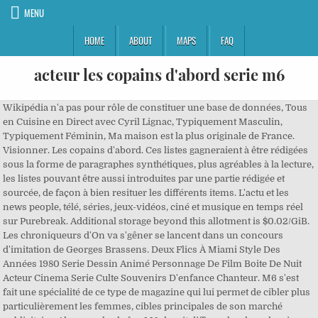
MENU
HOME
ABOUT
MAPS
FAQ
acteur les copains d'abord serie m6
Wikipédia n'a pas pour rôle de constituer une base de données, Tous en Cuisine en Direct avec Cyril Lignac, Typiquement Masculin, Typiquement Féminin, Ma maison est la plus originale de France. Visionner. Les copains d'abord. Ces listes gagneraient à être rédigées sous la forme de paragraphes synthétiques, plus agréables à la lecture, les listes pouvant être aussi introduites par une partie rédigée et sourcée, de façon à bien resituer les différents items. L'actu et les news people, télé, séries, jeux-vidéos, ciné et musique en temps réel sur Purebreak. Additional storage beyond this allotment is $0.02/GiB. Les chroniqueurs d'On va s'gêner se lancent dans un concours d'imitation de Georges Brassens. Deux Flics À Miami Style Des Années 1980 Serie Dessin Animé Personnage De Film Boite De Nuit Acteur Cinema Serie Culte Souvenirs D'enfance Chanteur. M6 s'est fait une spécialité de ce type de magazine qui lui permet de cibler plus particulièrement les femmes, cibles principales de son marché publicitaire. Alors que la chaîne M6 devait diffuser les deux derniers épisodes de la série inédite, elle a finalement décidé de rebrousser chemin. Après l'arrêt de Culture Pub, M6 cherche un nouveau magazine qui serait diffusé en alternance avec Secrets d'actualité. Suite aux mauvaises audiences, M6 a décidé de changer de case horaire les deux derniers épisodes inédits de la série Les copains d'abord. Les Copains d'abord est une série TV de Edgard F. Grima et Jérôme Bruno avec Olivia Côte (Julie Binarelli), Julien Boisselier (Antoine Binarelli). Ensuite, parmi les séries les plus emblématiques de la trilogie du samedi, il y a eu Buffy contre les vampires, Charmed, Smallville, Stargate SG-1 ou encore Stargate Atlantis. Aujourd'hui, la programmation musicale de M6 s'effectue la nuit. La mauvaise audience réalisée par « Les Copains d’abord », sur M6, a conduit la chaîne à déprogrammer les derniers épisodes de la série, jeudi 13 août. His best friend is a cocker spaniel named Buddy, who is not so normal: He can make himself understood by humans without wor Les Copains d’abord - 35 Place poissonnière, 71000 Mâcon, France - Rated 4.6 based on 34 Reviews "Top deco top service !! Le topo ? Stars: Camille Maroslavac, Régis Van Houtte. Brassens - Les copains d'abord CLIP - Duration: 3:45. M6 a ensuite réitéré l'opération le 2 décembre 1995 avec les épisodes Ombre mortelle et Quand vient la nuit d’X-Files et l'épisode La perle noire des Contes de la crypte avant de multiplier les doses et de diffuser toutes les semaines à partir du 6 janvier 1996 trois épisodes d’X-Files et deux épisodes des Contes de la crypte. ... liées par une amitié avec un grand A, partagent absolument tout : les dîners, les vacances, les emmerdes et même leur palier ! Deux familles inséparables qui se lancent dans l’aventure du logement participatif. Alors que la chaîne M6 devait diffuser les deux derniers épisodes de la série inédite, elle a finalement décidé de rebrousser chemin. Esprits criminels : Unité sans frontières, Les Nouvelles Aventures de Robin des Bois, Loïs et Clark : Les Nouvelles Aventures de Superman. De gauche à droite, Amaury de Crayencour, Judith Siboni, Olivia Cote et Julien Boisselier dans la série « Les copains d’abord ». Il sera notamment notre French Doctor préféré dans la mini-série « Les copains d’abord » sur M6. En 1999, un nouveau magazine d'information à succès s'installe le lundi puis le mardi et le mercredi en première partie de soirée et le dimanche en deuxième partie de soirée: Secrets d'actualité. Voici un tableau qui indique les films qui ont été diffusées en tant que programme exclusif et inédit (non sortie au cinéma) sur la chaine au fil des années. M6 a ensuite réitéré l'opération le 2 décembre 1995 avec les épisodes Ombre mortelle et Quand vient la nuit d’X-Files et l'épisode La perle noire des Contes de la crypte avant de multiplier les doses et de diffuser toutes les semaines à partir du 6 janvier 1996 trois épisodes d’X-Files et deux épisodes des Contes de la crypte. Regardez immédiatement en replay Les copains d'abord, diffusée le 30-07-20 07:07. Titre original : Les Copains d’abord; Réalisation : Denis Imbert; Scénario : Edgar F. Grima et Jérôme Bruno; Production : Stéphane Moatti et Aude Thévenin; Société de distribution : M6; Pays d’origine : France; langue originale : français; Format : couleur; Genre : comédie; Durée : … Les Copains d’abord: une ode à l’amitié sur M6 Cet été, la chaîne lance une nouvelle comédie familiale qui parle de tout, mais surtout d’amitié. Sont ainsi nées Les Samedis fantastiques dans lesquels ont ensuite également été diffusés les séries Au-delà du réel : L'aventure continue et Burning Zone : Menace imminente (The Burning Zone). Le topo ? D'autre part, sur la TNT, d'autres chaines à dominante musicale sont apparues. Les Copains d’abord: une ode à l’amitié sur M6 Cet été, la chaîne lance une nouvelle comédie familiale qui parle de tout, mais surtout d’amitié. Chaque jeudi à 21h05 sur M6 démarre la série « Les copains d’abord », une comédie familiale de 6 épisodes de 52 minutes portée par Olivia Côte, Julien Boisselier, Judith Siboni et…Amaury de Crayencour ! ou encore des compétitions musicales (Popstars, Nouvelle star). Mais l'émission a été supprimé en 2016, à la suite du rachat de ce catalogue, par France Télévisions[4]. De 1987 à l’arrivée de la TNT (2005), M6 était la seule chaine hertzienne à dominante musicale, comme le voulait sa convention CSA (30 % de programmes musicaux)[1]. Cecile ROGUE/M6 La comédie portée par Olivia Côte, Judith Siboni et Julien Boisselier sera remplacée par «Cauchemar en cuisine» avec Philippe Etchebest. Follow Oliver Twist to never miss another show. La chaîne poursuit sa programmation judicieuse de magazines d'information depuis près de 20 ans. If you cancel your subscription by destroying all your Spaces, your bill will be prorated hourly. C'est Xavier Couture, ancien responsable des programmes jeunesse de La Cinq qui met en place M6 Kid. À l'arrivée de la TNT en 2005, la programmation musicale de M6 est déplacée sur W9. Elle a ainsi participé à la popularisation du phénomène Yu-Gi-Oh! Depuis, les séries reviennent en avant le samedi notamment avec NCIS : Los Angeles, Hawaii 5-0 ou encore FBI : duo très spécial. À la création de la chaîne, les programmes jeunesses de M6 était Graffi'6 et La Lucarne d'Amilcar. Le 6 décembre 1997, Les samedis fantastiques laissent la place à « La trilogie du samedi ». As the document root or media upload directory for a web server Buy the Artwork 'Les copains d’abord... (série : Terre d’enfants 2020)' by Olivier Messas (2020) : Sculpture Bronze, Wood - 5.9(L)x10.6(H)x5.9(D)in Free Delivery Secure Payment Free Returns Mysterious Ways : Les Chemins de l'étrange, Poltergeist : Les Aventuriers du surnaturel, Engagements de la chaîne M6 en matière de programmation musicale, Bilan de la société M6 Année 2008 (page 18), France Télévisions signe un accord de diffusion avec Disney, Stars et couronnes - L'Encyclopédie des émissions TV, Panique en... - L'Encyclopédie des émissions TV, Dans un monde à part - L'Encyclopédie des émissions TV, Les Français, l’amour et le sexe - L'Encyclopédie des émissions TV, Mission : 1 million - L'Encyclopédie des émissions TV, À bout de forces - L'Encyclopédie des émissions TV. Added to Watchlist. Cecile ROGUE/M6 M6 - JEUDI 30 JUILLET - 21 H 05 - SÉRIE Sergi 231,857 views. La mauvaise audience réalisée par « Les Copains d’abord », sur M6, a conduit la chaîne à déprogrammer les derniers épisodes de la série, jeudi 13 août. M6 proposait des classements, au départ en journée (Multitop) puis en hebdomadaire (le Hit machine) notamment. Au casting Olivia Côte, Julien Boisselier, Judith Siboni et Amaury de Crayencour. Depuis 1996 la chaîne qui remplace la saga du samedi (samedi soir) pour devenir la saga du dimanche (dimanche après-midi), M6 consacre généralement ses soirées du samedi aux séries télévisées américaines fantastiques. M6 diffuse ainsi un épisode de trois séries différentes. Clairefontaine Deutschland | Premiumprodukte aus Papier für Schule, Studium und Büro. La chaîne diffusait aussi des magazines musicaux (Plus vite que la musique). Use cases: Volumes are most useful when you need more storage space but don't need the additional processing power or memory that a larger Droplet would provide, like:. En effet, Wikipédia n'a pas pour rôle de constituer une base de données, et privilégie un contenu encyclopédique à la recherche de l'exhaustivité. Pour PressEyes, il s’est confié sur son parcours, sa vision de l’autre dans le jeu et du partage. Cependant, depuis quelques années, les trois épisodes de séries différentes ont été remplacées par des séries de moins en moins fantastiques jusqu’à disparaître complètement. Amaury nous raconte le tournage et sa vision du vivre ensemble… The base rate of a Spaces subscription is $5/month and gives you the ability to create multiple Spaces. Les copains d'abord c'est terminé plus tôt que prévu. |ABONNEZ-VOUS pour plus de vidéos : bit.ly/radioE1 -► Nos nouveautés : http://bit.ly/1pij4sV ► Retrouvez le meilleur d’Europe 1 chaque jour en vidéo avec des extraits de toutes nos émissions :| Cyril Hanouna dans Les Pieds dans le Plat : http://bit.ly/1AKdWP5 | Nicolas Canteloup dans La Revue de Presque : http://bit.ly/1z0pk7x| Les Chroniques humour de Jérôme Commandeur : http://bit.ly/1wl08eP| L’actu du jour en 30 secondes : http://bit.ly/1xs7yhP | Les portraits de Matthieu Noël : http://bit.ly/1wl0jGU| L’interview de Jean-Pierre Elkabbach : http://bit.ly/16vfrb5 | La Revue de presse de Natacha Polony : http://bit.ly/1C3Y9fpRetrouvez-nous sur :| Notre site : http://www.europe1.fr/ | Facebook : https://www.facebook.com/Europe1 | Twitter : https://twitter.com/europe1 | Google + : https://plus.google.com/+Europe1/posts | Pinterest : http://www.pinterest.com/europe1/ Ce bloc diffuse les dessins animés du catalogue de La Cinq. Pour un clip avec toi - L'Encyclopédie des émis