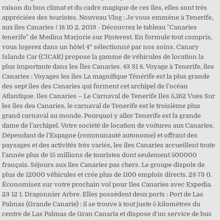
raison du bon climat et du cadre magique de ces îles, elles sont très
appréciées des touristes. Nouveau Vlog : Je vous emmène à Tenerife,
aux îles Canaries ! 18 10 2. 2019 - Découvrez le tableau "Canaries
tenerife" de Medina Marjorie sur Pinterest. En formule tout compris,
vous logerez dans un hôtel 4* sélectionné par nos soins. Canary
Islands Car (CICAR) propose la gamme de véhicules de location la
plus importante dans les Îles Canaries. 43 31 8. Voyage à Tenerife, îles
Canaries : Voyages les îles La magnifique Ténérife est la plus grande
des sept îles des Canaries qui forment cet archipel de l’océan
Atlantique. Iles Canaries – Le Carnaval de Tenerife Iles 5,162 Vues Sur
les îles des Canaries, le carnaval de Tenerife est le troisième plus
grand carnaval au monde. Pourquoi y aller Tenerife est la grande
dame de l’archipel. Votre société de location de voitures aux Canaries.
Dépendant de l’Espagne (communauté autonome) et offrant des
paysages et des activités très variés, les îles Canaries accueillent toute
l’année plus de 15 millions de touristes dont seulement 500000
français. Séjours aux îles Canaries pas chers. Le groupe dispole de
plus de 12000 véhicules et crée plus de 1100 emplois directs. 28 73 0.
Économisez sur votre prochain vol pour Iles Canaries avec Expedia.
23 12 1. Dragonnier Arbre. Elles possèdent deux ports : Port de Las
Palmas (Grande Canarie) : il se trouve à tout juste 5 kilomètres du
centre de Las Palmas de Gran Canaria et dispose d’un service de bus