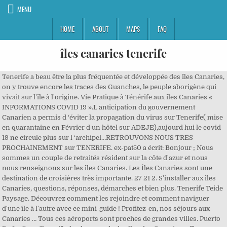
MENU
HOME
ABOUT
MAPS
FAQ
îles canaries tenerife
Tenerife a beau être la plus fréquentée et développée des îles Canaries,
on y trouve encore les traces des Guanches, le peuple aborigène qui
vivait sur l'île à l'origine. Vie Pratique à Ténérife aux îles Canaries «
INFORMATIONS COVID 19 ».L anticipation du gouvernement
Canarien a permis d ‘éviter la propagation du virus sur Tenerife( mise
en quarantaine en Février d un hôtel sur ADEJE),aujourd hui le covid
19 ne circule plus sur l ‘archipel…RETROUVONS NOUS TRES
PROCHAINEMENT sur TENERIFE. ex-pat50 a écrit: Bonjour ; Nous
sommes un couple de retraités résident sur la côte d'azur et nous
nous renseignons sur les îles Canaries. Les Îles Canaries sont une
destination de croisières très importante. 27 21 2. S'installer aux îles
Canaries, questions, réponses, démarches et bien plus. Tenerife Teide
Paysage. Découvrez comment les rejoindre et comment naviguer
d'une île à l'autre avec ce mini-guide ! Profitez-en, nos séjours aux
Canaries … Tous ces aéroports sont proches de grandes villes. Puerto