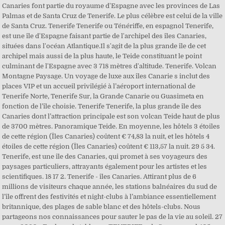
Canaries font partie du royaume d'Espagne avec les provinces de Las
Palmas et de Santa Cruz de Tenerife. Le plus célèbre est celui de la ville
de Santa Cruz. Tenerife Tenerife ou Ténériffe, en espagnol Tenerife,
est une île d'Espagne faisant partie de l'archipel des îles Canaries,
situées dans l'océan Atlantique.Il s'agit de la plus grande île de cet
archipel mais aussi de la plus haute, le Teide constituant le point
culminant de l'Espagne avec 3 718 mètres d'altitude. Tenerife. Volcan
Montagne Paysage. Un voyage de luxe aux îles Canarie s inclut des
places VIP et un accueil privilégié à l’aéroport international de
Tenerife Norte, Tenerife Sur, la Grande Canarie ou Guasimeta en
fonction de l’île choisie. Tenerife Tenerife, la plus grande île des
Canaries dont l’attraction principale est son volcan Teide haut de plus
de 3700 mètres. Panoramique Teide. En moyenne, les hôtels 3 étoiles
de cette région (Îles Canaries) coûtent € 74,83 la nuit, et les hôtels 4
étoiles de cette région (Îles Canaries) coûtent € 113,57 la nuit. 29 5 34.
Tenerife, est une île des Canaries, qui promet à ses voyageurs des
paysages particuliers, attrayants également pour les artistes et les
scientifiques. 18 17 2. Tenerife - îles Canaries. Attirant plus de 6
millions de visiteurs chaque année, les stations balnéaires du sud de
l’île offrent des festivités et night-clubs à l’ambiance essentiellement
britannique, des plages de sable blanc et des hôtels-clubs. Nous
partageons nos connaissances pour sauter le pas de la vie au soleil. 27