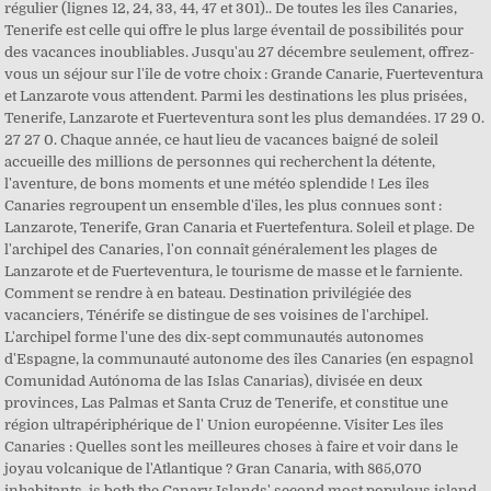
régulier (lignes 12, 24, 33, 44, 47 et 301).. De toutes les îles Canaries,
Tenerife est celle qui offre le plus large éventail de possibilités pour
des vacances inoubliables. Jusqu'au 27 décembre seulement, offrez-
vous un séjour sur l'île de votre choix : Grande Canarie, Fuerteventura
et Lanzarote vous attendent. Parmi les destinations les plus prisées,
Tenerife, Lanzarote et Fuerteventura sont les plus demandées. 17 29 0.
27 27 0. Chaque année, ce haut lieu de vacances baigné de soleil
accueille des millions de personnes qui recherchent la détente,
l'aventure, de bons moments et une météo splendide ! Les îles
Canaries regroupent un ensemble d'îles, les plus connues sont :
Lanzarote, Tenerife, Gran Canaria et Fuertefentura. Soleil et plage. De
l'archipel des Canaries, l'on connaît généralement les plages de
Lanzarote et de Fuerteventura, le tourisme de masse et le farniente.
Comment se rendre à en bateau. Destination privilégiée des
vacanciers, Ténérife se distingue de ses voisines de l'archipel.
L'archipel forme l'une des dix-sept communautés autonomes
d'Espagne, la communauté autonome des îles Canaries (en espagnol
Comunidad Autónoma de las Islas Canarias), divisée en deux
provinces, Las Palmas et Santa Cruz de Tenerife, et constitue une
région ultrapériphérique de l' Union européenne. Visiter Les îles
Canaries : Quelles sont les meilleures choses à faire et voir dans le
joyau volcanique de l'Atlantique ? Gran Canaria, with 865,070
inhabitants, is both the Canary Islands' second most populous island,