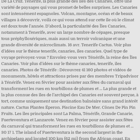
De La Cruz. Tenerife, la plus grande des îles des Canaries, offre une
variété de paysages qui vous promet de belles surprises. Les Canaries
sont intensément espagnoles. Volcan, montagne, océan et de beaux
villages à découvrir, voilà ce qui vous attend sur cette île où le climat
est doux toute l'année. D’abord, la particularité des Îles Canaries,
notamment à Tenerife, avec un large nombre de cépages, presque
tous préphylloxériques, mais aussi un terroir volcanique et une
grande diversité de microclimats. 16 avr. Tenerife Cactus. Voir plus
d'idées sur le thème tenerife, canaries, iles canaries. Quel type de
voyage prévoyez-vous ? Envolez-vous vers Ténérife, la reine des Îles
Canaries. Voir plus d'idées sur le thème canaries, tenerife, iles
canaries. Photos de Ténérife : Découvrez 41 160 photos et vidéos de
monuments, hôtels et attractions prises par des membres Tripadvisor
à Ténérife. Venez en février pour assister aux fêtes du carnaval qui
transforment les rues en tourbillons de plumes et … La plus grande et
la plus connue des îles de l’archipel des Canaries est souvent perçue, à
tort, comme uniquement une destination balnéaire sans grand intérêt
nature. Cactus Plantes Éperon. Piscine Eau De Mer. Cônes De Pin Pin
Fruits. Les îles principales sont La Palma, Ténérife, Grande Canarie,
Fuerteventura et Lanzarote. Venez en février pour assister aux fêtes
du carnaval qui transforment les rues en tourbillons de plumes et …
30 17 1. The island of Fuerteventura is the second largest in the
archipelago and located 100 km (62 mi) from the African coast. En