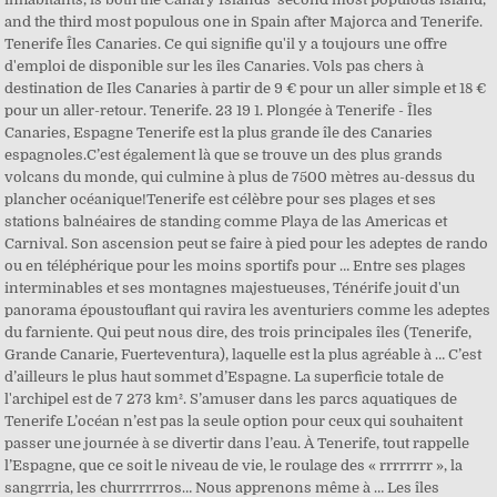
and the third most populous one in Spain after Majorca and Tenerife.
Tenerife Îles Canaries. Ce qui signifie qu'il y a toujours une offre
d'emploi de disponible sur les îles Canaries. Vols pas chers à
destination de Iles Canaries à partir de 9 € pour un aller simple et 18 €
pour un aller-retour. Tenerife. 23 19 1. Plongée à Tenerife - Îles
Canaries, Espagne Tenerife est la plus grande île des Canaries
espagnoles.C’est également là que se trouve un des plus grands
volcans du monde, qui culmine à plus de 7500 mètres au-dessus du
plancher océanique!Tenerife est célèbre pour ses plages et ses
stations balnéaires de standing comme Playa de las Americas et
Carnival. Son ascension peut se faire à pied pour les adeptes de rando
ou en téléphérique pour les moins sportifs pour … Entre ses plages
interminables et ses montagnes majestueuses, Ténérife jouit d'un
panorama époustouflant qui ravira les aventuriers comme les adeptes
du farniente. Qui peut nous dire, des trois principales îles (Tenerife,
Grande Canarie, Fuerteventura), laquelle est la plus agréable à … C’est
d’ailleurs le plus haut sommet d’Espagne. La superficie totale de
l'archipel est de 7 273 km². S’amuser dans les parcs aquatiques de
Tenerife L’océan n’est pas la seule option pour ceux qui souhaitent
passer une journée à se divertir dans l’eau. À Tenerife, tout rappelle
l’Espagne, que ce soit le niveau de vie, le roulage des « rrrrrrrr », la
sangrrria, les churrrrrros… Nous apprenons même à … Les îles